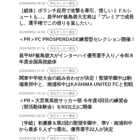
2026/08/06 08:34
埼玉サッカー通信
［総体］ボランチ起用で攻撃を牽引、惜しいミドルシ
ュートも…。昌平MF飯島碧大主将は「プレミアで成長
し、選手権でこの借りを返したい」
2026/08/04 14:56
埼玉サッカー通信
＜PR＞FC PROSPERDADE練習型セレクション開催！
2026/08/03 17:51
埼玉サッカー通信
昌平MF飯島碧大がインターハイ優秀選手入り／令和８
年度全国高校総体
2026/08/03 17:47
埼玉サッカー通信
関東中学校大会の組み合わせが決定！聖望学園中は駒
場東邦中と、南浦和中はKASHIMA UNITED FCと初戦
2026/08/01 14:14
埼玉サッカー通信
＜PR＞大宮東高校サッカー部 今年度4回目の練習会
（部活動体験会）を8/22(土)に開催
2026/08/01 09:24
埼玉サッカー通信
［学総］初優勝＆県2冠の聖望学園中、準V・南浦和中
から最多５人ずつ選出。優秀選手22人が決定
2026/07/29 19:39
埼玉サッカー通信