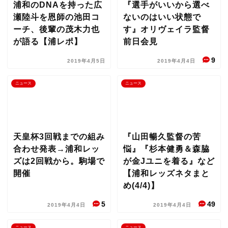
浦和のDNAを持った広
『選手がいいから選べ
瀬陸斗を恩師の池田コ
ないのはいい状態で
ーチ、後輩の茂木力也
す』オリヴェイラ監督
が語る【浦レポ】
前日会見
9
2019年4月5日
2019年4月4日
ニュース
ニュース
天皇杯3回戦までの組み
『山田暢久監督の苦
合わせ発表→浦和レッ
悩』『杉本健勇＆森脇
ズは2回戦から。駒場で
が金Jユニを着る』など
開催
【浦和レッズネタまと
め(4/4)】
5
49
2019年4月4日
2019年4月4日
ニュース
ニュース