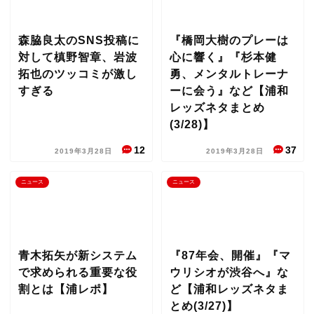
森脇良太のSNS投稿に
『橋岡大樹のプレーは
対して槙野智章、岩波
心に響く』『杉本健
拓也のツッコミが激し
勇、メンタルトレーナ
すぎる
ーに会う』など【浦和
レッズネタまとめ
(3/28)】
12
37
2019年3月28日
2019年3月28日
ニュース
ニュース
青木拓矢が新システム
『87年会、開催』『マ
で求められる重要な役
ウリシオが渋谷へ』な
割とは【浦レポ】
ど【浦和レッズネタま
とめ(3/27)】