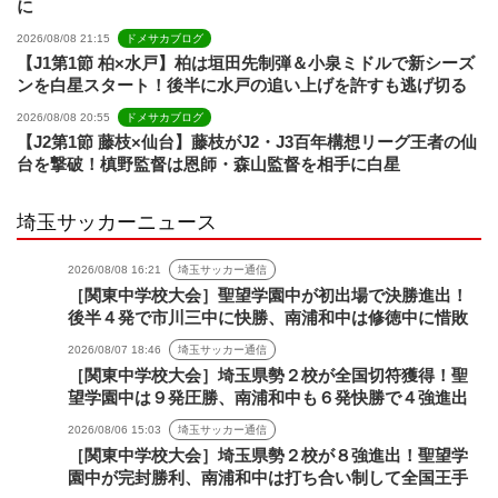
に
2026/08/08 21:15
ドメサカブログ
【J1第1節 柏×水戸】柏は垣田先制弾＆小泉ミドルで新シーズ
ンを白星スタート！後半に水戸の追い上げを許すも逃げ切る
2026/08/08 20:55
ドメサカブログ
【J2第1節 藤枝×仙台】藤枝がJ2・J3百年構想リーグ王者の仙
台を撃破！槙野監督は恩師・森山監督を相手に白星
埼玉サッカーニュース
2026/08/08 16:21
埼玉サッカー通信
［関東中学校大会］聖望学園中が初出場で決勝進出！
後半４発で市川三中に快勝、南浦和中は修徳中に惜敗
2026/08/07 18:46
埼玉サッカー通信
［関東中学校大会］埼玉県勢２校が全国切符獲得！聖
望学園中は９発圧勝、南浦和中も６発快勝で４強進出
2026/08/06 15:03
埼玉サッカー通信
［関東中学校大会］埼玉県勢２校が８強進出！聖望学
園中が完封勝利、南浦和中は打ち合い制して全国王手