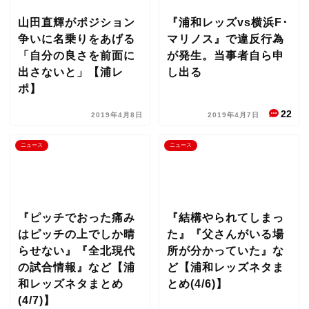
山田直輝がポジション
『浦和レッズvs横浜F･
争いに名乗りをあげる
マリノス』で違反行為
「自分の良さを前面に
が発生。当事者自ら申
出さないと」【浦レ
し出る
ポ】
22
2019年4月8日
2019年4月7日
ニュース
ニュース
『ピッチでおった痛み
『結構やられてしまっ
はピッチの上でしか晴
た』『父さんがいる場
らせない』『全北現代
所が分かっていた』な
の試合情報』など【浦
ど【浦和レッズネタま
和レッズネタまとめ
とめ(4/6)】
(4/7)】