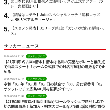
元日本代表DF山根視来に浦和レッズが正式オファー【プ
n
レー集動画あり】
【議論はコチラ】Juiceスペシャルマッチ「浦和レッズ
n
vsRB大宮アルディージャ」
【スタメン発表】J1リーグ第1節「ガンバ大阪vs浦和レッ
e
ズ」
サッカーニュース
l
2026/08/08 21:55
ドメサカブログ
【J1第1節 名古屋×清水】清水は北川の完璧なボレーと無失点
で白星スタート！ホーム公式戦での対名古屋戦の連敗を7で止
める
2026/08/08 21:44
ドメサカブログ
令和「8」年「8」月「8」日の試合で「88」分に背番号「8」
サンフレッチェ広島MF川村拓夢がゴール
2026/08/08 21:34
ドメサカブログ
【J1第1節 F東京×町田】町田がゴールラッシュで勝利しJ1で
初の開幕白星！新加入・明本のゴールなど5得点挙げ暫定首位