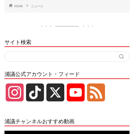
HOME
ニュース
サイト検索
浦議公式アカウント・フィード
I
T
X
Y
F
n
i
o
e
浦議チャンネルおすすめ動画
s
k
u
e
動