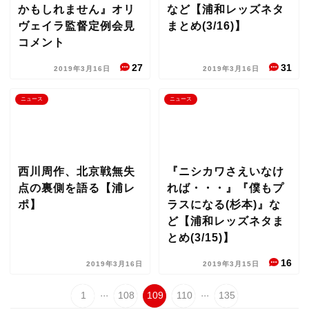
かもしれません』オリ
など【浦和レッズネタ
ヴェイラ監督定例会見
まとめ(3/16)】
コメント
27
31
2019年3月16日
2019年3月16日
ニュース
ニュース
西川周作、北京戦無失
『ニシカワさえいなけ
点の裏側を語る【浦レ
れば・・・』『僕もプ
ポ】
ラスになる(杉本)』な
ど【浦和レッズネタま
とめ(3/15)】
16
2019年3月16日
2019年3月15日
...
...
1
108
109
110
135