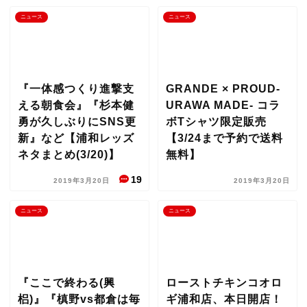
ニュース
ニュース
『一体感つくり進撃支
GRANDE × PROUD-
える朝食会』『杉本健
URAWA MADE- コラ
勇が久しぶりにSNS更
ボTシャツ限定販売
新』など【浦和レッズ
【3/24まで予約で送料
ネタまとめ(3/20)】
無料】
19
2019年3月20日
2019年3月20日
ニュース
ニュース
『ここで終わる(興
ローストチキンコオロ
梠)』『槙野vs都倉は毎
ギ浦和店、本日開店！