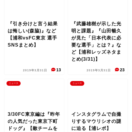
『引き分けと言う結果
『武藤雄樹が示した光
は悔しい(森脇)』など
明と課題』『山田暢久
【浦和vsFC東京 選手
が見た「日本代表に必
SNSまとめ】
要な選手」とは？』な
ど【浦和レッズネタま
とめ(3/31)】
13
23
2019年3月31日
2019年3月31日
ニュース
ニュース
3/30FC東京編は『昨年
インスタグラムで自撮
の人気だった東京下町
りするマウリシオの謎
ドッグ』【敵チームを
に迫る【浦レポ】