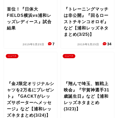
首位！『日体大
『トレーニングマッチ
FIELDS横浜vs浦和レ
は非公開』『回るロー
ッズレディース』試合
ストチキンコオロギ』
結果
など【浦和レッズネタ
まとめ(3/25)】
7
34
2019年3月25日
2019年3月25日
ニュース
ニュース
『金J限定オリジナルシ
『翔んで埼玉、観戦上
ャツを2万名にプレゼン
映会』『宇賀神選手31
ト』『GACKTがレッ
歳誕生日』など【浦和
ズサポーターへメッセ
レッズネタまとめ
ージ』など【浦和レッ
(3/23)】
ズネタまとめ(3/24)】