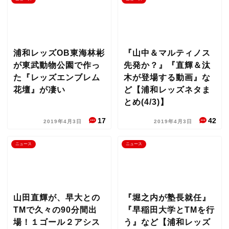
浦和レッズOB東海林彬
『山中＆マルティノス
が東武動物公園で作っ
先発か？』『直輝＆汰
た『レッズエンブレム
木が登場する動画』な
花壇』が凄い
ど【浦和レッズネタま
とめ(4/3)】
17
42
2019年4月3日
2019年4月3日
ニュース
ニュース
山田直輝が、早大との
『堀之内が塾長就任』
TMで久々の90分間出
『早稲田大学とTMを行
場！１ゴール２アシス
う』など【浦和レッズ