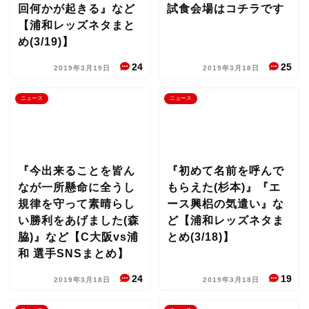
回何かが起きる』など
試食会場はコチラです
【浦和レッズネタまと
め(3/19)】
24
25
2019年3月19日
2019年3月18日
ニュース
ニュース
『今出来ることを皆ん
『初めて名前を呼んで
なが一所懸命に全うし
もらえた(杉本)』『エ
規律を守って素晴らし
ース興梠の気遣い』な
い勝利をあげました(森
ど【浦和レッズネタま
脇)』など【C大阪vs浦
とめ(3/18)】
和 選手SNSまとめ】
24
19
2019年3月18日
2019年3月18日