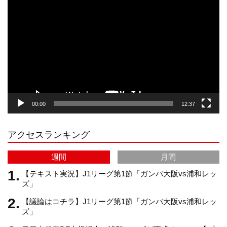
画
プ
t
T
T
d
レ
ー
a
o
u
ヤ
ー
g
k
b
00:00
12:37
r
e
アクセスランキング
a
C
週間
月間
m
h
【テキスト実況】J1リーグ第1節「ガンバ大阪vs浦和レッ
ズ」
【議論はコチラ】J1リーグ第1節「ガンバ大阪vs浦和レッ
a
ズ」