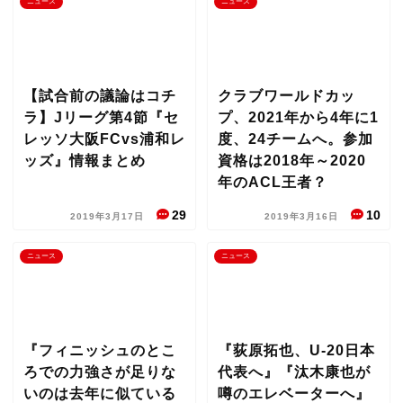
ニュース
ニュース
【試合前の議論はコチ
クラブワールドカッ
ラ】Jリーグ第4節『セ
プ、2021年から4年に1
レッソ大阪FCvs浦和レ
度、24チームへ。参加
ッズ』情報まとめ
資格は2018年～2020
年のACL王者？
29
10
2019年3月17日
2019年3月16日
ニュース
ニュース
『フィニッシュのとこ
『荻原拓也、U-20日本
ろでの力強さが足りな
代表へ』『汰木康也が
いのは去年に似ている
噂のエレベーターへ』