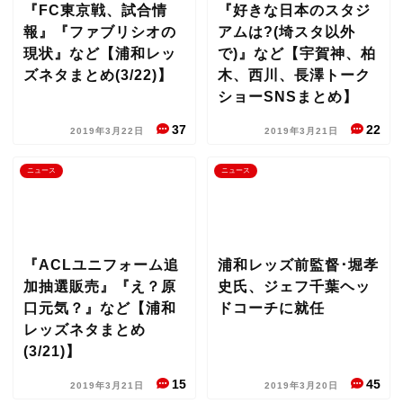
『FC東京戦、試合情
『好きな日本のスタジ
報』『ファブリシオの
アムは?(埼スタ以外
現状』など【浦和レッ
で)』など【宇賀神、柏
ズネタまとめ(3/22)】
木、西川、長澤トーク
ショーSNSまとめ】
37
22
2019年3月22日
2019年3月21日
ニュース
ニュース
『ACLユニフォーム追
浦和レッズ前監督･堀孝
加抽選販売』『え？原
史氏、ジェフ千葉ヘッ
口元気？』など【浦和
ドコーチに就任
レッズネタまとめ
(3/21)】
15
45
2019年3月21日
2019年3月20日