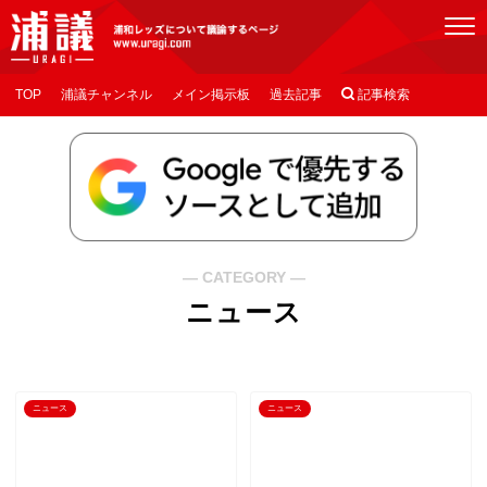
[浦議]浦和レッズについて議論するページ
TOP
浦議チャンネル
メイン掲示板
過去記事

記事検索
― CATEGORY ―
ニュース
ニュース
ニュース