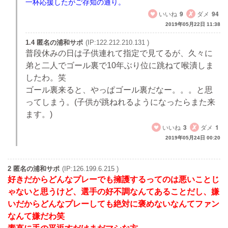
一杯応援したがご存知の通り。
いいね
9
ダメ
94
2019年05月22日 11:38
1.4 匿名の浦和サポ
(IP:122.212.210.131 )
普段休みの日は子供連れて指定で見てるが、久々に
弟と二人でゴール裏で10年ぶり位に跳ねて喉潰しま
したわ。笑
ゴール裏来ると、やっぱゴール裏だなー。。。と思
ってしまう。(子供が跳ねれるようになったらまた来
ます。)
いいね
3
ダメ
1
2019年05月24日 00:20
2 匿名の浦和サポ
(IP:126.199.6.215 )
好きだからどんなプレーでも擁護するってのは悪いことじ
ゃないと思うけど、選手の好不調なんてあることだし、嫌
いだからどんなプレーしても絶対に褒めないなんてファン
なんて嫌だわ笑