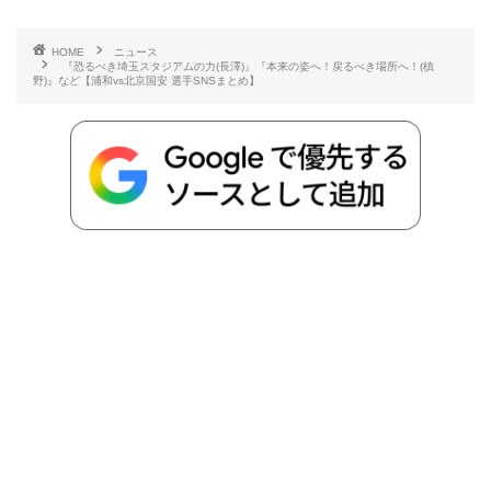
e
t
e
r
e
y
i
HOME
ニュース
『恐るべき埼玉スタジアムの力(長澤)』『本来の姿へ！戻るべき場所へ！(槙
b
t
n
n
L
野)』など【浦和vs北京国安 選手SNSまとめ】
o
e
a
o
i
o
r
t
n
k
e
k