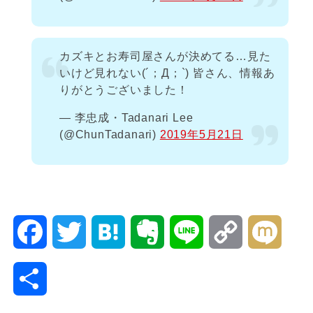
カズキとお寿司屋さんが決めてる…見た
いけど見れない(´；Д；`) 皆さん、情報あ
りがとうございました！
— 李忠成・Tadanari Lee
(@ChunTadanari)
2019年5月21日
F
T
H
E
L
C
M
a
w
a
v
i
o
i
共
c
i
t
e
n
p
x
有