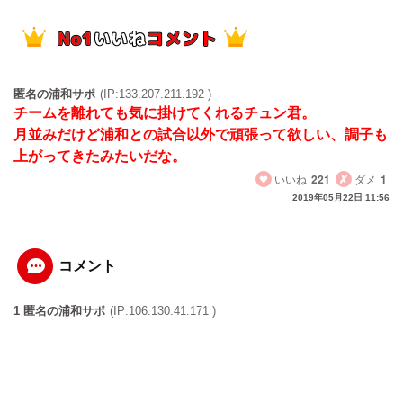
匿名の浦和サポ
(IP:133.207.211.192 )
チームを離れても気に掛けてくれるチュン君。
月並みだけど浦和との試合以外で頑張って欲しい、調子も
上がってきたみたいだな。
いいね
221
ダメ
1
2019年05月22日 11:56
コメント
1 匿名の浦和サポ
(IP:106.130.41.171 )
恐るべき埼玉スタジアムって今までのホームでの無様な試
合はもうお忘れなのか。長澤なんて必要ないと書き込みし
てた連中もオリヴェイラ支持してる連中も自分の発言に責