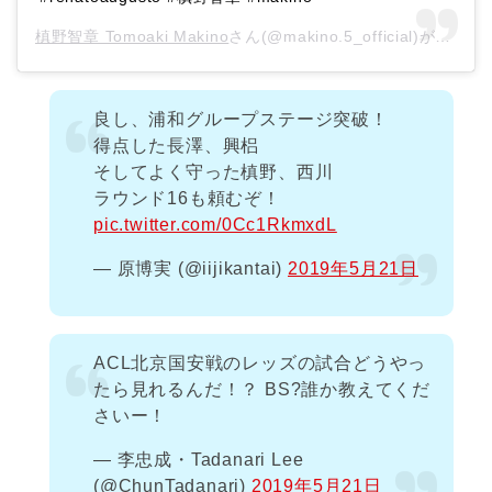
槙野智章 Tomoaki Makino
さん(@makino.5_official)がシェアした投稿 –
良し、浦和グループステージ突破！
得点した長澤、興梠
そしてよく守った槙野、西川
ラウンド16も頼むぞ！
pic.twitter.com/0Cc1RkmxdL
— 原博実 (@iijikantai)
2019年5月21日
ACL北京国安戦のレッズの試合どうやっ
たら見れるんだ！？ BS?誰か教えてくだ
さいー！
— 李忠成・Tadanari Lee
(@ChunTadanari)
2019年5月21日