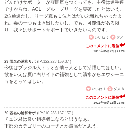
どんだけサポーターが雰囲気をつくっても、主役は選手達
ですからね。ACL、グループリーグを突破したとはいえ、
2位通過だし、リーグ戦も１位とはだいぶ離れちゃったよ
ね。毒の一つも吐き出したいし。でも、可能性がある限
り、我々はサポートサポートでいきたいものです。
いいね
5
ダメ
このコメントに返信
2019年05月22日 21:28
29 匿名の浦和サポ
(IP:122.223.159.37 )
今後はブラジル人トリオが助っ人として活躍してほしい。
欲をいえば夏に右サイドの補強として清水からエウシーニ
ョをとってほしい。
いいね
1
ダメ
8
このコメントに返信
2019年05月22日 22:58
30 匿名の浦和サポ
(IP:210.238.167.157 )
チュン君は良い指導者になると思うなぁ。
下部のカテゴリーのコーチとか最高だと思う。