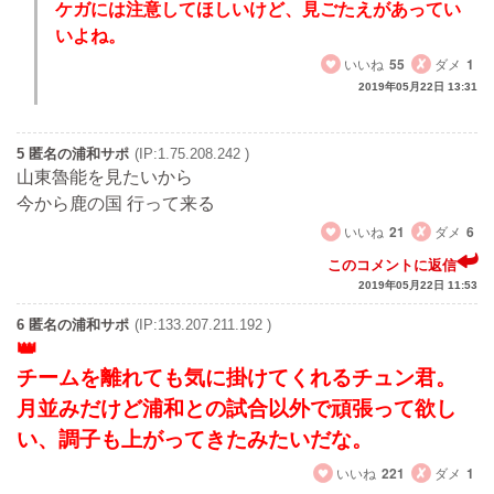
ケガには注意してほしいけど、見ごたえがあってい
いよね。
いいね
55
ダメ
1
2019年05月22日 13:31
5 匿名の浦和サポ
(IP:1.75.208.242 )
山東魯能を見たいから
今から鹿の国 行って来る
いいね
21
ダメ
6
このコメントに返信
2019年05月22日 11:53
6 匿名の浦和サポ
(IP:133.207.211.192 )
チームを離れても気に掛けてくれるチュン君。
月並みだけど浦和との試合以外で頑張って欲し
い、調子も上がってきたみたいだな。
いいね
221
ダメ
1