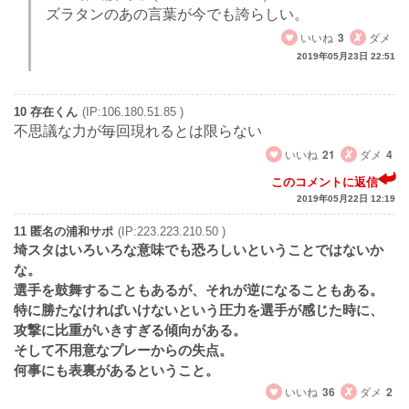
ズラタンのあの言葉が今でも誇らしい。
いいね
3
ダメ
2019年05月23日 22:51
10 存在くん
(IP:106.180.51.85 )
不思議な力が毎回現れるとは限らない
いいね
21
ダメ
4
このコメントに返信
2019年05月22日 12:19
11 匿名の浦和サポ
(IP:223.223.210.50 )
埼スタはいろいろな意味でも恐ろしいということではないか
な。
選手を鼓舞することもあるが、それが逆になることもある。
特に勝たなければいけないという圧力を選手が感じた時に、
攻撃に比重がいきすぎる傾向がある。
そして不用意なプレーからの失点。
何事にも表裏があるということ。
いいね
36
ダメ
2