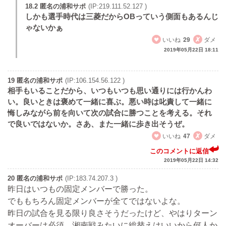
18.2 匿名の浦和サポ
(IP:219.111.52.127 )
しかも選手時代は三菱だからOBっていう側面もあるんじ
ゃないかぁ
いいね
29
ダメ
2019年05月22日 18:11
19 匿名の浦和サポ
(IP:106.154.56.122 )
相手もいることだから、いつもいつも思い通りには行かんわ
い。良いときは褒めて一緒に喜ぶ。悪い時は叱責して一緒に
悔しみながら前を向いて次の試合に勝つことを考える。それ
で良いではないか。さあ、また一緒に歩き出そうぜ。
いいね
47
ダメ
このコメントに返信
2019年05月22日 14:32
20 匿名の浦和サポ
(IP:183.74.207.3 )
昨日はいつもの固定メンバーで勝った。
でももちろん固定メンバーが全てではないよな。
昨日の試合を見る限り良さそうだったけど、やはりターン
オーバーは必須。湘南戦みたいに総替えはいいから何人か