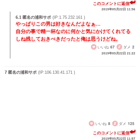
このコメントに返信
2019年05月22日 11:56
6.1 匿名の浦和サポ
(IP:1.75.232.161 )
やっぱりこの男は好きなんだよなぁ…
自分の事で精一杯なのに何かと気にかけてくれてる
しね残しておきべきだったと俺は思うけどね。
いいね
67
ダメ
2
2019年05月22日 21:22
7 匿名の浦和サポ
(IP:106.130.41.171 )
埼玉スタジアムにそんな力は存在しない。今年もホーム何
試合も行ったよ。特に思ったのが開幕戦の札幌、マリノス
戦。何も出来ずに負けるってこんなに失望するとは思って
なかった。シーズンでホーム全勝でも達成したらその言葉
を使うんだな。
いいね
8
ダメ
125
このコメントに返信
2019年05月22日 11:57