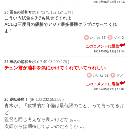
2019年05月22日 15:14
23 匿名の浦和サポ
(IP:175.132.124.144 )
こういう試合をJでも見せてくれよ
ACLは三度目の優勝でアジア最多優勝クラブになってくれ
よ！
いいね
37
ダメ
2
このコメントに返信
2019年05月22日 16:34
24 匿名の浦和サポ
(IP:49.98.209.175 )
チュン君が浦和を気にかけてくれていてうれしい
いいね
52
ダメ
このコメントに返信
2019年05月22日 18:07
25 逆転優勝！
(IP:133.232.251.89 )
青木が、「攻撃的な守備は最低限のこと」って言ってるけ
ど、
監督も同じ考えなら良いけどなぁ…。
次節からは期待してよいのだろうか…。