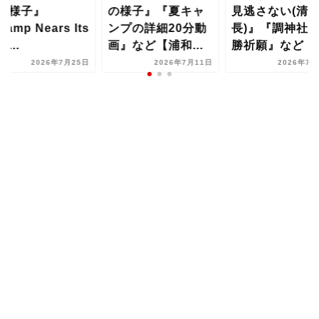
の様子』
の様子』『夏キャ
見逃さない(清
amp Nears Its
ンプの詳細20分動
長)』『調神社
d...
画』など【浦和...
勝祈願』など【..
2026年7月25日
2026年7月11日
2026年7月