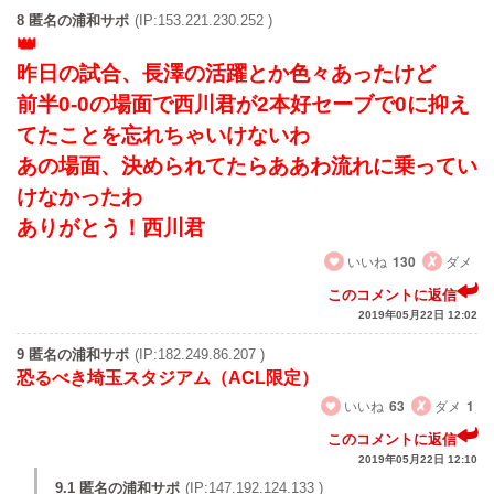
8 匿名の浦和サポ
(IP:153.221.230.252 )
昨日の試合、長澤の活躍とか色々あったけど
前半0-0の場面で西川君が2本好セーブで0に抑え
てたことを忘れちゃいけないわ
あの場面、決められてたらああわ流れに乗ってい
けなかったわ
ありがとう！西川君
いいね
130
ダメ
このコメントに返信
2019年05月22日 12:02
9 匿名の浦和サポ
(IP:182.249.86.207 )
恐るべき埼玉スタジアム（ACL限定）
いいね
63
ダメ
1
このコメントに返信
2019年05月22日 12:10
9.1 匿名の浦和サポ
(IP:147.192.124.133 )