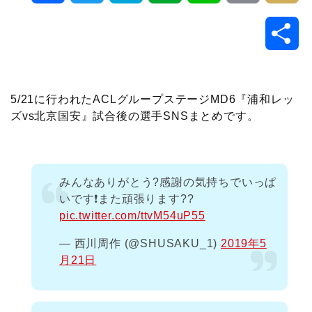
a
w
a
v
i
o
i
共
c
i
t
e
n
p
x
有
e
t
e
r
e
y
i
5/21に行われたACLグループステージMD6『浦和レッ
ズvs北京国安』試合後の選手SNSまとめです。
b
t
n
n
L
o
e
a
o
i
みんなありがとう?感謝の気持ちでいっぱ
o
r
t
n
いです❗️また頑張ります??
pic.twitter.com/ttvM54uP55
k
e
k
— 西川周作 (@SHUSAKU_1)
2019年5
月21日