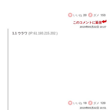
任を持てよな。コロコロ変えて情けない
。
いいね
20
ダメ
153
このコメントに返信
2019年05月22日 10:27
1.1 ウラワ
(IP:61.193.215.202 )
ACLでは結果は出したがJリーグでは依然危険水域、
長澤に関してもオリヴェイラに関しても１試合だけ
では判断出来ないね
北京国安戦選手達が満足した動き見せたから解任論
はなしでとか広島戦敗れてもJリーグ捨ててACLに集
中すれば良いじゃないかと言うのは的外れな意見、
今シーズンはJリーグとACLの二冠を明言しているの
だから
その言葉の責任は取ってもらう広島戦敗れれば解任
で
いいね
19
ダメ
120
2019年05月22日 10:51