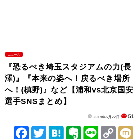
ニュース
『恐るべき埼玉スタジアムの力(長
澤)』『本来の姿へ！戻るべき場所
へ！(槙野)』など【浦和vs北京国安
選手SNSまとめ】
51
2019年5月22日
F
T
H
E
L
C
M