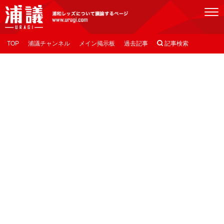
[浦議]浦和レッズについて議論するページ
TOP
浦議チャンネル
メイン掲示板
過去記事

記事検索