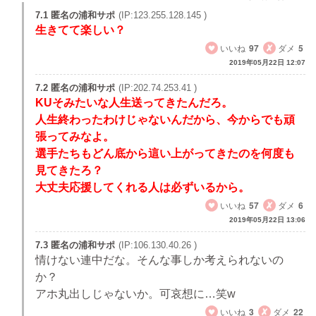
7.1 匿名の浦和サポ
(IP:123.255.128.145 )
生きてて楽しい？
いいね
97
ダメ
5
2019年05月22日 12:07
7.2 匿名の浦和サポ
(IP:202.74.253.41 )
KUそみたいな人生送ってきたんだろ。
人生終わったわけじゃないんだから、今からでも頑
張ってみなよ。
選手たちもどん底から這い上がってきたのを何度も
見てきたろ？
大丈夫応援してくれる人は必ずいるから。
いいね
57
ダメ
6
2019年05月22日 13:06
7.3 匿名の浦和サポ
(IP:106.130.40.26 )
情けない連中だな。そんな事しか考えられないの
か？
アホ丸出しじゃないか。可哀想に…笑w
いいね
3
ダメ
22