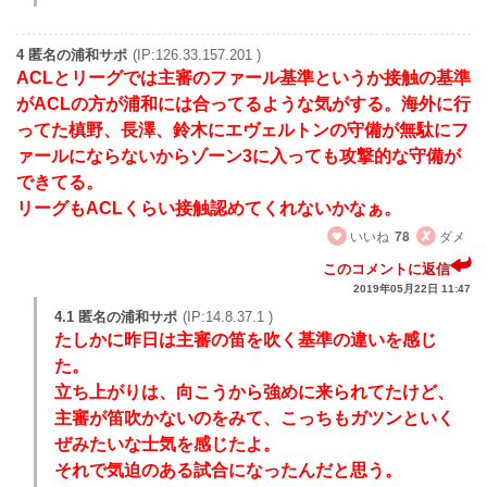
4 匿名の浦和サポ
(IP:126.33.157.201 )
ACLとリーグでは主審のファール基準というか接触の基準
がACLの方が浦和には合ってるような気がする。海外に行
ってた槙野、長澤、鈴木にエヴェルトンの守備が無駄にフ
ァールにならないからゾーン3に入っても攻撃的な守備が
できてる。
リーグもACLくらい接触認めてくれないかなぁ。
いいね
78
ダメ
このコメントに返信
2019年05月22日 11:47
4.1 匿名の浦和サポ
(IP:14.8.37.1 )
たしかに昨日は主審の笛を吹く基準の違いを感じ
た。
立ち上がりは、向こうから強めに来られてたけど、
主審が笛吹かないのをみて、こっちもガツンといく
ぜみたいな士気を感じたよ。
それで気迫のある試合になったんだと思う。