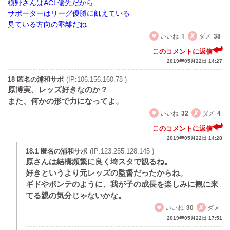
槇野さんはACL優先だから…
サポーターはリーグ優勝に飢えている
見ている方向の乖離だね
いいね
1
ダメ
38
このコメントに返信
2019年05月22日 14:27
18 匿名の浦和サポ
(IP:106.156.160.78 )
原博実、レッズ好きなのか？
また、何かの形で力になってよ。
いいね
32
ダメ
4
このコメントに返信
2019年05月22日 14:28
18.1 匿名の浦和サポ
(IP:123.255.128.145 )
原さんは結構頻繁に良く埼スタで観るね。
好きというより元レッズの監督だったからね。
ギドやポンテのように、我が子の成長を楽しみに観に来
てる親の気分じゃないかな。
いいね
30
ダメ
2019年05月22日 17:51