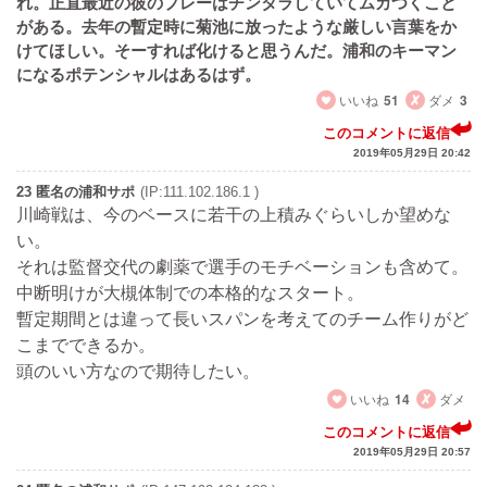
れ。正直最近の彼のプレーはチンタラしていてムカつくこと
がある。去年の暫定時に菊池に放ったような厳しい言葉をか
けてほしい。そーすれば化けると思うんだ。浦和のキーマン
になるポテンシャルはあるはず。
いいね
51
ダメ
3
このコメントに返信
2019年05月29日 20:42
23 匿名の浦和サポ
(IP:111.102.186.1 )
川崎戦は、今のベースに若干の上積みぐらいしか望めな
い。
それは監督交代の劇薬で選手のモチベーションも含めて。
中断明けが大槻体制での本格的なスタート。
暫定期間とは違って長いスパンを考えてのチーム作りがど
こまでできるか。
頭のいい方なので期待したい。
いいね
14
ダメ
このコメントに返信
2019年05月29日 20:57