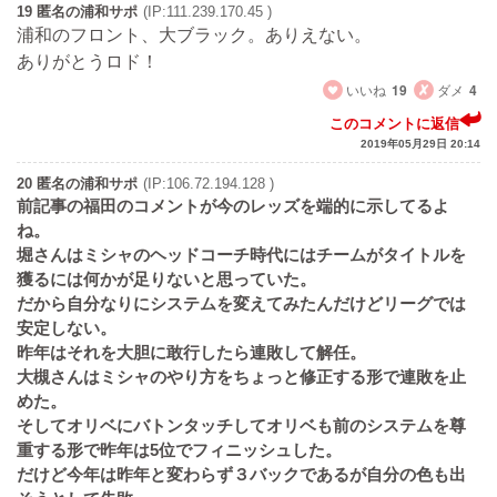
19 匿名の浦和サポ
(IP:111.239.170.45 )
浦和のフロント、大ブラック。ありえない。
ありがとうロド！
いいね
19
ダメ
4
このコメントに返信
2019年05月29日 20:14
20 匿名の浦和サポ
(IP:106.72.194.128 )
前記事の福田のコメントが今のレッズを端的に示してるよ
ね。
堀さんはミシャのヘッドコーチ時代にはチームがタイトルを
獲るには何かが足りないと思っていた。
だから自分なりにシステムを変えてみたんだけどリーグでは
安定しない。
昨年はそれを大胆に敢行したら連敗して解任。
大槻さんはミシャのやり方をちょっと修正する形で連敗を止
めた。
そしてオリベにバトンタッチしてオリベも前のシステムを尊
重する形で昨年は5位でフィニッシュした。
だけど今年は昨年と変わらず３バックであるが自分の色も出