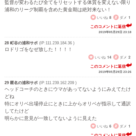
監督が変わるたび全てをリセットする体質を変えない限り
浦和のリーグ制覇を含めた黄金期は絶対来ない！
いいね
8
ダメ
1
このコメントに返信
2019年05月29日 23:18
28 町谷の浦和サポ
(IP:111.239.184.36 )
ロドリゴをなぜ放した！！！！
いいね
14
ダメ
2
このコメントに返信
2019年05月29日 23:26
29 匿名の浦和サポ
(IP:111.239.162.209 )
ヘッドコーチのときにウマがあってないようにみえてたけ
どね
特にオリベ出場停止にときに上からオリベが指示して通訳
してたけど
明らかに意見が一致してないように見えた
いいね
6
ダメ
1
このコメントに返信