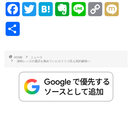
F
T
H
E
L
C
M
a
w
a
v
i
o
i
共
c
i
t
e
n
p
x
有
e
t
e
r
e
y
i
HOME
ニュース
浦和レッズの通訳を務めていたロドリコ氏も契約解除へ
b
t
n
n
L
o
e
a
o
i
o
r
t
n
k
e
k