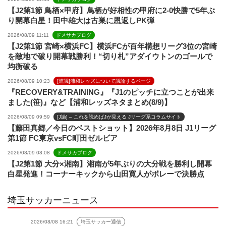
【J2第1節 鳥栖×甲府】鳥栖が好相性の甲府に2-0快勝で5年ぶ
り開幕白星！田中雄大は古巣に恩返しPK弾
2026/08/09 11:11
ドメサカブログ
【J2第1節 宮崎×横浜FC】横浜FCが百年構想リーグ3位の宮崎
を敵地で破り開幕戦勝利！“切り札”アダイウトンのゴールで
均衡破る
2026/08/09 10:23
[浦議]浦和レッズについて議論するページ
『RECOVERY&TRAINING』『J1のピッチに立つことが出来
ました(笹)』など【浦和レッズネタまとめ(8/9)】
2026/08/09 09:59
[J論] – これを読めばJが見える Jリーグ系コラムサイト
【藤田真郷／今日のベストショット】2026年8月8日 J1リーグ
第1節 FC東京vsFC町田ゼルビア
2026/08/09 08:08
ドメサカブログ
【J2第1節 大分×湘南】湘南が5年ぶりの大分戦を勝利し開幕
白星発進！コーナーキックから山田寛人がボレーで決勝点
埼玉サッカーニュース
2026/08/08 16:21
埼玉サッカー通信