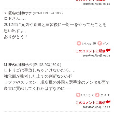
2019年05月30日 00:39
30 匿名の浦和サポ
(IP:60.119.124.188 )
ロドさん…。
2012年に元気や直輝と練習後に一対一をやってたことを
思い出すよ。
ありがとう！
いいね
10
ダメ
このコメントに返信
2019年05月30日 05:33
31 匿名の浦和サポ
(IP:133.203.160.0 )
ロドリゴは手放しちゃいけないだろ。。
強化部が熟考した上での判断なのか!?
ラファやズラタン、現所属の外国人選手達のメンタル面で
多大に貢献してくれたはずなのに･･･
いいね
7
ダメ
1
このコメントに返信
2019年05月30日 13:23