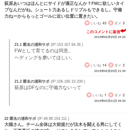
荻原あいつはほんとにサイドが適正なんか？FWに欲しいタイ
プなんだがね。シュート力あるしドリブルもできるし。守備
力ねーからもっとゴールに近い位置に置きたい。
いいね
43
ダメ
3
このコメントに返信
2019年05月29日 20:33
21.1 匿名の浦和サポ
(IP:153.167.94.36 )
FWとして育てるのは同意。
ヘディングを磨いてほしい。
いいね
14
ダメ
2
2019年05月29日 21:39
21.2 匿名の浦和サポ
(IP:106.180.10.209 )
荻原はDFなのに守備力ないって
いいね
1
ダメ
2
2019年05月31日 09:30
22 匿名の浦和サポ
(IP:49.98.154.111 )
大槻さん。チーム全体は大前提だが汰木を闘える男にしてく