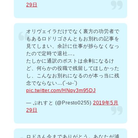
29日
オリヴェイラだけでなく裏方の功労者で
もあるロドリゴさんともお別れの記事を
見てしまい、余計に仕事が捗らなくなっ
たので定時で退社…。
たしかに通訳のポストは余剰になるけ
ど、何らかの役職で残留してほしかった
し、こんなお別れになるのが本っ当に残
念でならない…(´-ω-`)
pic.twitter.com/HNqv3m95DJ
— ぷれすと (@Presto0255)
2019年5月
29日
ロドさん今までありがとう。あなたが浦