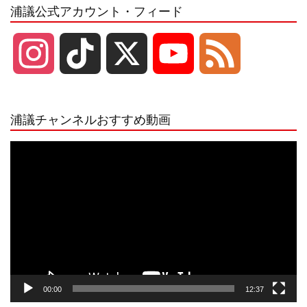
浦議公式アカウント・フィード
I
T
X
Y
F
n
i
o
e
浦議チャンネルおすすめ動画
s
k
u
e
動
画
プ
t
T
T
d
レ
ー
a
o
u
ヤ
ー
g
k
b
00:00
12:37
r
e