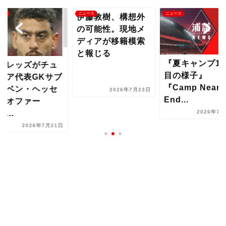
ース
ニュース
ニュース
伊藤敦樹、構想外
の可能性。現地メ
ディアが移籍模索
と報じる
『夏キャンプ17
和レッズがチュ
目の様子』
ジア代表GKサブ
『Camp Nears 
・ベン・ヘッセ
2026年7月23日
End...
にオファー
...
2026年7月
2026年7月21日