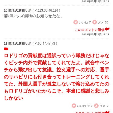
2019年05月29日 19:11
10 匿名の浦和サポ
(IP:113.36.46.114 )
浦和レッズ崩壊のお知らせだな。
いいね
7
ダメ
30
このコメントに返信
2019年05月29日 19:13
11 匿名の浦和サポ
(IP:60.47.47.73 )
ロドリゴの貢献度は通訳っていう職務だけじゃな
くピッチ内外で貢献してくれてたよ。試合中ベン
チから飛び出して抗議。控え選手への対応、選手
のリハビリにも付き合ってトレーニングしてくれ
てた、外国人選手が孤立しないで溶け込めてたの
もロドリゴがいたからこそ。本当に感謝と悲しみ
しかない
いいね
113
ダメ
2