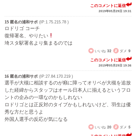
このコメントに返信
2019年05月29日 19:31
15 匿名の浦和サポ
(IP:1.75.215.78 )
ロドリゴ コーチ
復帰署名、やりたい
埼スタ駅署名より集まるのでは
いいね
32
ダメ
9
このコメントに返信
2019年05月29日 19:36
16 匿名の浦和サポ
(IP:27.84.170.219 )
選手が大槻に相談するのが癪に障ってオリベが大槻を追放
した経緯からスタッフはオール日本人に揃えるというフロ
ントの企みの一環なのかもしれない
ロドリゴとは正反対のタイプかもしれないけど、羽生は優
秀な方だと思うよ
外国人選手の反応が気になる
いいね
20
ダメ
5