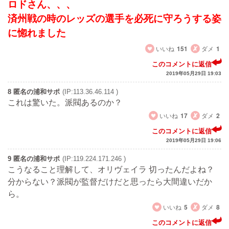
ロドさん、、、
済州戦の時のレッズの選手を必死に守ろうする姿
に惚れました
いいね
151
ダメ
1
このコメントに返信
2019年05月29日 19:03
8 匿名の浦和サポ
(IP:113.36.46.114 )
これは驚いた。派閥あるのか？
いいね
17
ダメ
2
このコメントに返信
2019年05月29日 19:06
9 匿名の浦和サポ
(IP:119.224.171.246 )
こうなること理解して、オリヴェイラ 切ったんだよね？
分からない？派閥が監督だけだと思ったら大間違いだか
ら。
いいね
5
ダメ
8
このコメントに返信