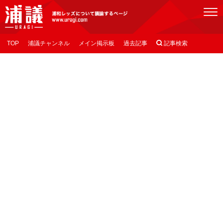
[浦議]浦和レッズについて議論するページ
TOP
浦議チャンネル
メイン掲示板
過去記事

記事検索