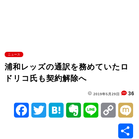
ニュース
浦和レッズの通訳を務めていたロ
ドリコ氏も契約解除へ
36
2019年5月29日
F
T
H
E
L
C
M
a
w
a
v
i
o
i
共