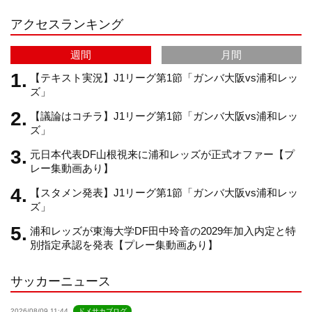
アクセスランキング
a
C
週間
月間
m
h
【テキスト実況】J1リーグ第1節「ガンバ大阪vs浦和レッ
ズ」
【議論はコチラ】J1リーグ第1節「ガンバ大阪vs浦和レッ
a
ズ」
元日本代表DF山根視来に浦和レッズが正式オファー【プ
n
レー集動画あり】
【スタメン発表】J1リーグ第1節「ガンバ大阪vs浦和レッ
n
ズ」
浦和レッズが東海大学DF田中玲音の2029年加入内定と特
e
別指定承認を発表【プレー集動画あり】
サッカーニュース
l
2026/08/09 11:44
ドメサカブログ