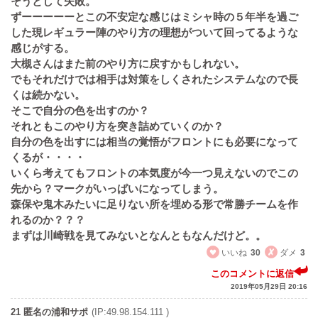
そうとして失敗。
ずーーーーーとこの不安定な感じはミシャ時の５年半を過ご
した現レギュラー陣のやり方の理想がついて回ってるような
感じがする。
大槻さんはまた前のやり方に戻すかもしれない。
でもそれだけでは相手は対策をしくされたシステムなので長
くは続かない。
そこで自分の色を出すのか？
それともこのやり方を突き詰めていくのか？
自分の色を出すには相当の覚悟がフロントにも必要になって
くるが・・・・
いくら考えてもフロントの本気度が今一つ見えないのでこの
先から？マークがいっぱいになってしまう。
森保や鬼木みたいに足りない所を埋める形で常勝チームを作
れるのか？？？
まずは川崎戦を見てみないとなんともなんだけど。。
いいね
30
ダメ
3
このコメントに返信
2019年05月29日 20:16
21 匿名の浦和サポ
(IP:49.98.154.111 )