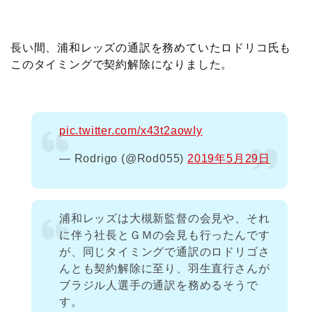
c
i
t
e
n
p
x
有
e
t
e
r
e
y
i
長い間、浦和レッズの通訳を務めていたロドリコ氏も
このタイミングで契約解除になりました。
b
t
n
n
L
o
e
a
o
i
pic.twitter.com/x43t2aowIy
o
r
t
n
— Rodrigo (@Rod055)
2019年5月29日
k
e
k
浦和レッズは大槻新監督の会見や、それ
に伴う社長とＧＭの会見も行ったんです
が、同じタイミングで通訳のロドリゴさ
んとも契約解除に至り、羽生直行さんが
ブラジル人選手の通訳を務めるそうで
す。