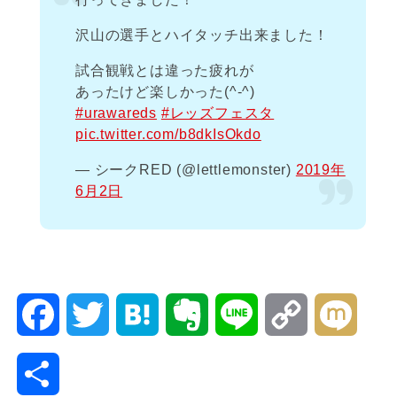
沢山の選手とハイタッチ出来ました！
試合観戦とは違った疲れが
あったけど楽しかった(^-^)
#urawareds
#レッズフェスタ
pic.twitter.com/b8dkIsOkdo
— シークRED (@lettlemonster)
2019年
6月2日
F
T
H
E
L
C
M
a
w
a
v
i
o
i
共