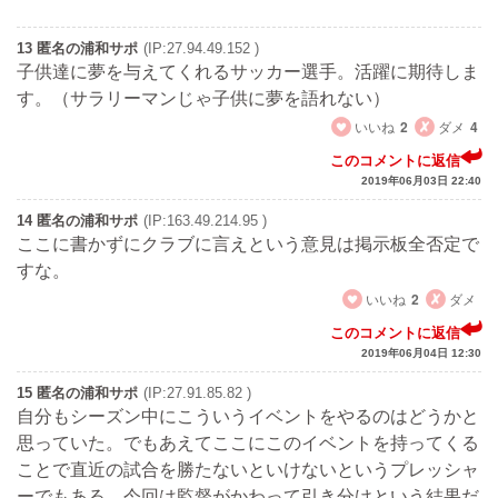
13 匿名の浦和サポ
(IP:27.94.49.152 )
子供達に夢を与えてくれるサッカー選手。活躍に期待しま
す。（サラリーマンじゃ子供に夢を語れない）
いいね
2
ダメ
4
このコメントに返信
2019年06月03日 22:40
14 匿名の浦和サポ
(IP:163.49.214.95 )
ここに書かずにクラブに言えという意見は掲示板全否定で
すな。
いいね
2
ダメ
このコメントに返信
2019年06月04日 12:30
15 匿名の浦和サポ
(IP:27.91.85.82 )
自分もシーズン中にこういうイベントをやるのはどうかと
思っていた。でもあえてここにこのイベントを持ってくる
ことで直近の試合を勝たないといけないというプレッシャ
ーでもある。今回は監督がかわって引き分けという結果だ