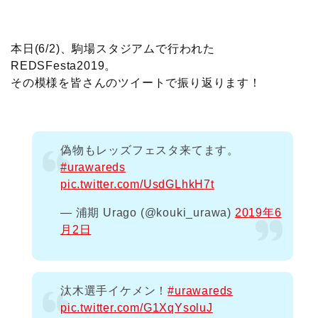
c
i
t
e
n
p
x
有
e
t
e
r
e
y
i
本日(6/2)、駒場スタジアムで行われた
REDSFesta2019。
b
t
n
n
L
その模様を皆さんのツイートで振り返ります！
o
e
a
o
i
o
r
t
n
偽物もレッズフェスタ来てます。
#urawareds
k
e
k
pic.twitter.com/UsdGLhkH7t
— 浦期 Urago (@kouki_urawa)
2019年6
月2日
汰木選手イケメン！
#urawareds
pic.twitter.com/G1XqYsoluJ