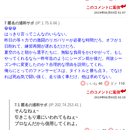
このコメントに返信
2019年06月03日 01:57
7 匿名の浦和サポ
(IP:1.75.6.66 )
はっきり言ってこんなのいらない。
昨日の等々力での激闘のリガバリーが必要な時間だろ。オフが１
日削れて、練習再開が遅れるだけだろ。
夏空のもと朝から選手たちに、無駄な負荷をかけやがって。もし
やってくれるなら一昨年迄のようにシーズン前か後だ。何故シー
ズン中に変更したのか？合理的な理由を説明してくれ。
俺らにとってのファンサービスは、タイトルと勝ち点３。でなけ
れば死ぬ気で闘い抜く、走り抜く事だけ。他は求めてない。
いいね
40
ダメ
110
このコメントに返信
2019年06月03日 02:15
7.1 匿名の浦和サポ
(IP:202.74.253.41 )
そんなねぇ~
引きこもり達にいわれてもねぇ~
プロなんだから信用してくれよ。