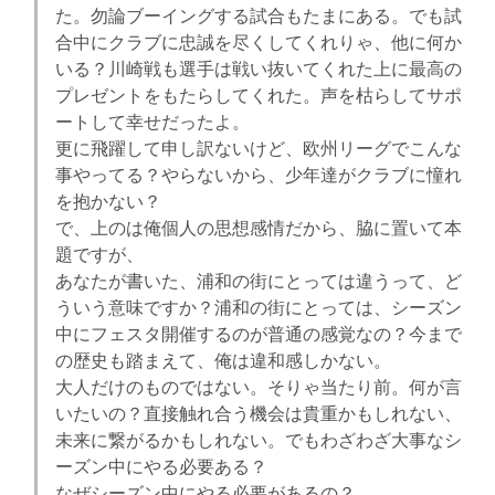
た。勿論ブーイングする試合もたまにある。でも試
合中にクラブに忠誠を尽くしてくれりゃ、他に何か
いる？川崎戦も選手は戦い抜いてくれた上に最高の
プレゼントをもたらしてくれた。声を枯らしてサポ
ートして幸せだったよ。
更に飛躍して申し訳ないけど、欧州リーグでこんな
事やってる？やらないから、少年達がクラブに憧れ
を抱かない？
で、上のは俺個人の思想感情だから、脇に置いて本
題ですが、
あなたが書いた、浦和の街にとっては違うって、ど
ういう意味ですか？浦和の街にとっては、シーズン
中にフェスタ開催するのが普通の感覚なの？今まで
の歴史も踏まえて、俺は違和感しかない。
大人だけのものではない。そりゃ当たり前。何が言
いたいの？直接触れ合う機会は貴重かもしれない、
未来に繋がるかもしれない。でもわざわざ大事なシ
ーズン中にやる必要ある？
なぜシーズン中にやる必要があるの？