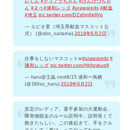
レくん
#ディアラちゃん
#けんけつちゃ
ん
#ヌゥ
#浦和レッズ
#urawareds
#献血
#埼玉
pic.twitter.com/DZs0m6k8Vo
— エビオ君（埼玉県献血マスコット公
式） (@abo_saitama)
2019年6月2日
仕事をしないマスコットw
#urawareds
#
浦和レッズ
pic.twitter.com/Htjfgvbuq9
— haru@王蟲 next6/15 浦和ー鳥栖
(@180sx_haru)
2019年6月2日
安定のレディア。選手参加の大運動会、
障害物競走のルール説明中。説明長くて
飽きたらしい。この後起きて、手をクル
クルして「巻け」ってやってたww