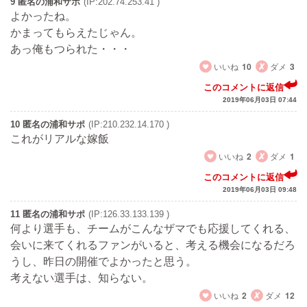
9 匿名の浦和サポ
(IP:202.74.253.41 )
よかったね。
かまってもらえたじゃん。
あっ俺もつられた・・・
いいね
10
ダメ
3
このコメントに返信
2019年06月03日 07:44
10 匿名の浦和サポ
(IP:210.232.14.170 )
これがリアルな嫁飯
いいね
2
ダメ
1
このコメントに返信
2019年06月03日 09:48
11 匿名の浦和サポ
(IP:126.33.133.139 )
何より選手も、チームがこんなザマでも応援してくれる、
会いに来てくれるファンがいると、考える機会になるだろ
うし、昨日の開催でよかったと思う。
考えない選手は、知らない。
いいね
2
ダメ
12