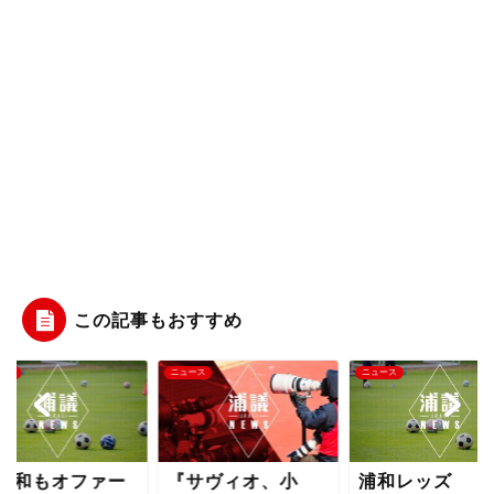
この記事もおすすめ
ース
ニュース
ニュース
浦和もオファー
『サヴィオ、小
浦和レッズ