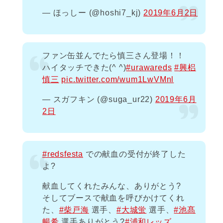
— ほっしー (@hoshi7_kj)
2019年6月2日
ファン缶並んでたら慎三さん登場！！
ハイタッチできた(^ ^)
#urawareds
#興梠
慎三
pic.twitter.com/wum1LwVMnl
— スガフキン (@suga_ur22)
2019年6月
2日
#redsfesta
での献血の受付が終了した
よ?
献血してくれたみんな、ありがとう?
そしてブースで献血を呼びかけてくれ
た、
#柴戸海
選手、
#大城蛍
選手、
#池髙
暢希
選手ありがとう?
#浦和レッズ