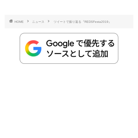
c
i
t
e
n
p
x
有
e
t
e
r
e
y
i
HOME
ニュース
ツイートで振り返る『REDSFesta2019』
b
t
n
n
L
o
e
a
o
i
o
r
t
n
k
e
k