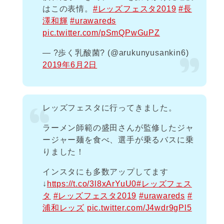
はこの表情。
#レッズフェスタ2019
#長
澤和輝
#urawareds
pic.twitter.com/pSmQPwGuPZ
— ?歩く乳酸菌? (@arukunyusankin6)
2019年6月2日
レッズフェスタに行ってきました。
ラーメン師範の盛田さんが監修したジャ
ージャー麺を食べ、選手が乗るバスに乗
りました！
インスタにも多数アップしてます
↓
https://t.co/3l8xArYuU0
#レッズフェス
タ
#レッズフェスタ2019
#urawareds
#
浦和レッズ
pic.twitter.com/J4wdr9gPl5