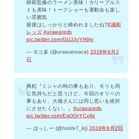
師範監修のラーメン美味！カリーブルス
トも美味！トークショーも運動会も楽し
い雰囲気
最後はしっかりと締めれましたね?
#浦和
レッズ
#urawareds
pic.twitter.com/GUJJyYH9Iv
— モコ多 (@urawanoace)
2019年6月2
日
興梠『ミシャの時の事もあり、モリも同
じ気持ちだと思うけど、今回のオリベの
事もあり、大槻さんには同じ思いを絶対
にさせたくない。』
#urawareds
pic.twitter.com/EpOQrYCx6k
— ほっしー (@hoshi7_kj)
2019年6月2日