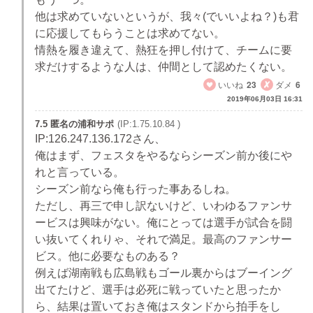
他は求めていないというが、我々(でいいよね？)も君
に応援してもらうことは求めてない。
情熱を履き違えて、熱狂を押し付けて、チームに要
求だけするような人は、仲間として認めたくない。
いいね
23
ダメ
6
2019年06月03日 16:31
7.5 匿名の浦和サポ
(IP:1.75.10.84 )
IP:126.247.136.172さん、
俺はまず、フェスタをやるならシーズン前か後にや
れと言っている。
シーズン前なら俺も行った事あるしね。
ただし、再三で申し訳ないけど、いわゆるファンサ
ービスは興味がない。俺にとっては選手が試合を闘
い抜いてくれりゃ、それで満足。最高のファンサー
ビス。他に必要なものある？
例えば湖南戦も広島戦もゴール裏からはブーイング
出てたけど、選手は必死に戦っていたと思ったか
ら、結果は置いておき俺はスタンドから拍手をし