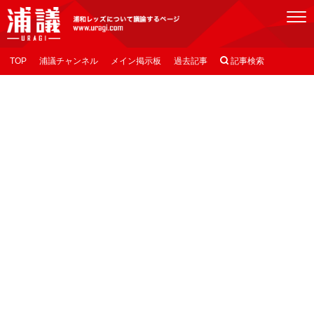
[浦議]浦和レッズについて議論するページ
TOP
浦議チャンネル
メイン掲示板
過去記事

記事検索