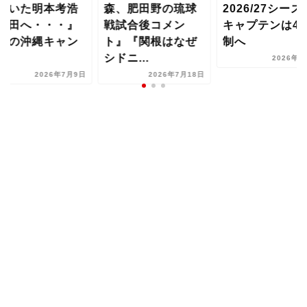
ていた明本考浩
森、肥田野の琉球
2026/27シーズ
町田へ・・・』
戦試合後コメン
キャプテンは4
夏の沖縄キャン
ト』『関根はなぜ
制へ
..
シドニ...
2026年8
2026年7月9日
2026年7月18日