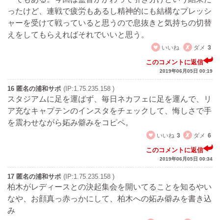
ったけど、連戦で疲労もあるし精神的にも結構なプレッシ
ャーを受けて戦っていると思うので息抜きと気持ちの切替
えをしてもらえればそれでいいと思う。
いいね
ダメ
3
このコメントに返信
2019年06月05日 00:19
16 匿名の浦和サポ
(IP:1.75.235.158 )
スタジアムに足を運ばず、毎日ネカフェに足を運んで、リ
ア充なキャプテンのインスタをチェックして、悔しさで手
を震わせながら妬み僻みをコピペ。
いいね
3
ダメ
6
このコメントに返信
2019年06月05日 00:34
17 匿名の浦和サポ
(IP:1.75.235.158 )
柏木がレディースとの決起集会を開いてることを知るやい
なや、お顔真っ赤っかにして、柏木への妬み僻みを書き込
み