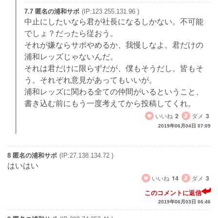
7.7 匿名の浦和サポ
(IP:123.255.131.96 )
中止にしたいなら君が社長になるしかない。不可能
でしょ？だったら従おう。
それが嫌ならサポやめるか、我慢しなよ。君だけの
浦和レッズじゃないんだ。
それは君だけに限らずだが、僕もそうだし。皆もそ
う。それぞれ意見があってもいいが。
浦和レッズに関わる全ての仲間がいるということ、
書き込む前にもう一度考えてから投稿してくれ。
いいね
2
ダメ
3
2019年06月04日 07:09
8 匿名の浦和サポ
(IP:27.138.134.72 )
はいはい
いいね
14
ダメ
3
このコメントに返信
2019年06月03日 06:46