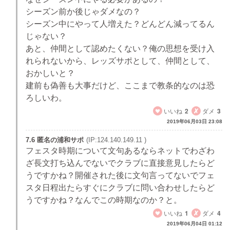
シーズン前か後じゃダメなの？
シーズン中にやって人増えた？どんどん減ってるん
じゃない？
あと、仲間として認めたくない？俺の思想を受け入
れられないから、レッズサポとして、仲間として、
おかしいと？
建前も偽善も大事だけど、ここまで教条的なのは恐
ろしいわ。
いいね
2
ダメ
3
2019年06月03日 23:08
7.6 匿名の浦和サポ
(IP:124.140.149.11 )
フェスタ時期について文句あるならネットでわざわ
ざ長文打ち込んでないでクラブに直接意見したらど
うですかね？開催された後に文句言ってないでフェ
スタ日程出たらすぐにクラブに問い合わせしたらど
うですかね？なんでこの時期なのか？と。
いいね
1
ダメ
4
2019年06月04日 01:12