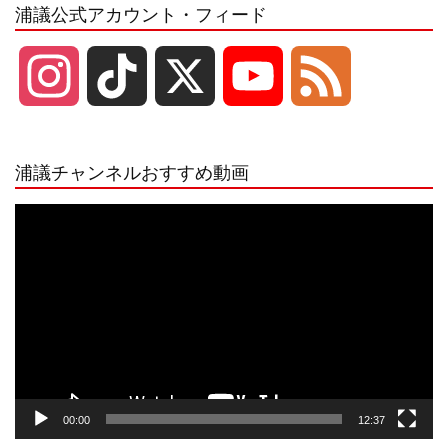
浦議公式アカウント・フィード
I
T
X
Y
F
n
i
o
e
浦議チャンネルおすすめ動画
s
k
u
e
動
画
プ
t
T
T
d
レ
ー
a
o
u
ヤ
ー
g
k
b
00:00
12:37
r
e