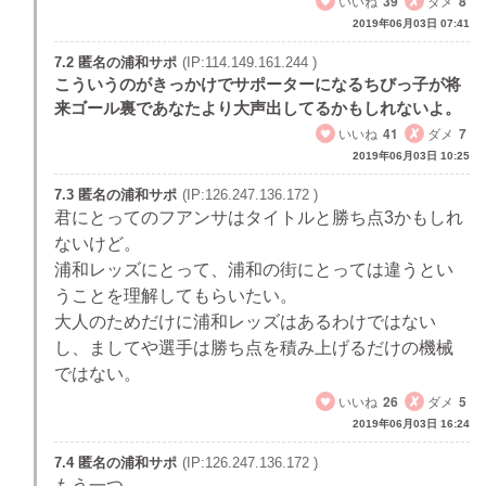
いいね
39
ダメ
8
2019年06月03日 07:41
7.2 匿名の浦和サポ
(IP:114.149.161.244 )
こういうのがきっかけでサポーターになるちびっ子が将
来ゴール裏であなたより大声出してるかもしれないよ。
いいね
41
ダメ
7
2019年06月03日 10:25
7.3 匿名の浦和サポ
(IP:126.247.136.172 )
君にとってのフアンサはタイトルと勝ち点3かもしれ
ないけど。
浦和レッズにとって、浦和の街にとっては違うとい
うことを理解してもらいたい。
大人のためだけに浦和レッズはあるわけではない
し、ましてや選手は勝ち点を積み上げるだけの機械
ではない。
いいね
26
ダメ
5
2019年06月03日 16:24
7.4 匿名の浦和サポ
(IP:126.247.136.172 )
もう一つ。