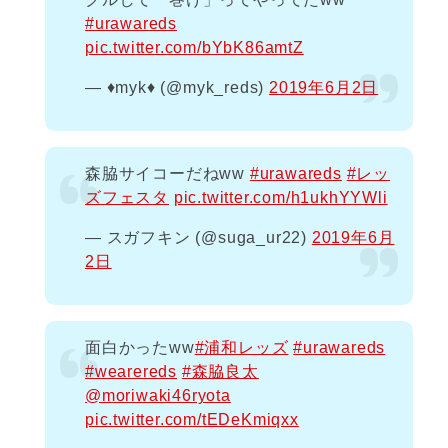
#urawareds
pic.twitter.com/bYbK86amtZ
— ♦️myk♦️ (@myk_reds)
2019年6月2日
森脇サイコーだねww
#urawareds
#レッ
ズフェスタ
pic.twitter.com/h1ukhYYWli
— スガフキン (@suga_ur22)
2019年6月
2日
面白かったww
#浦和レッズ
#urawareds
#wearereds
#森脇良太
@moriwaki46ryota
pic.twitter.com/tEDeKmiqxx