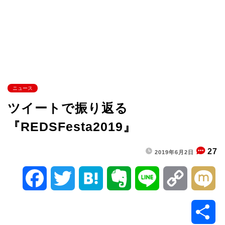
ニュース
ツイートで振り返る
『REDSFesta2019』
27
2019年6月2日
F
T
H
E
L
C
M
a
w
a
v
i
o
i
共