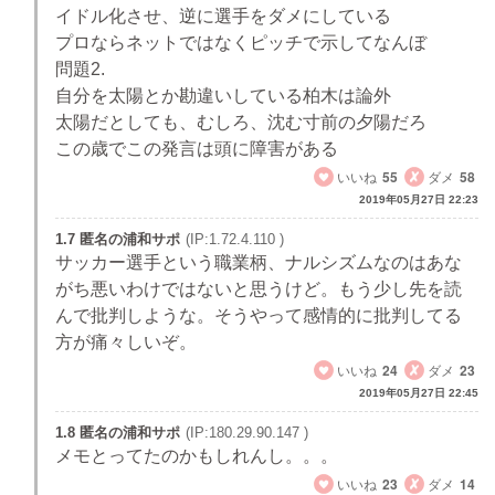
イドル化させ、逆に選手をダメにしている
プロならネットではなくピッチで示してなんぼ
問題2.
自分を太陽とか勘違いしている柏木は論外
太陽だとしても、むしろ、沈む寸前の夕陽だろ
この歳でこの発言は頭に障害がある
いいね
55
ダメ
58
2019年05月27日 22:23
1.7 匿名の浦和サポ
(IP:1.72.4.110 )
サッカー選手という職業柄、ナルシズムなのはあな
がち悪いわけではないと思うけど。もう少し先を読
んで批判しような。そうやって感情的に批判してる
方が痛々しいぞ。
いいね
24
ダメ
23
2019年05月27日 22:45
1.8 匿名の浦和サポ
(IP:180.29.90.147 )
メモとってたのかもしれんし。。。
いいね
23
ダメ
14