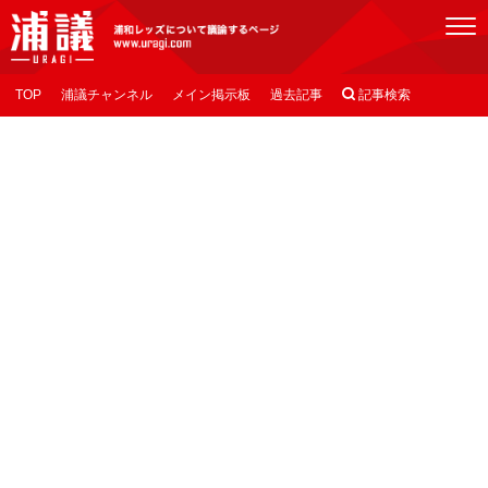
[浦議]浦和レッズについて議論するページ
TOP
浦議チャンネル
メイン掲示板
過去記事

記事検索