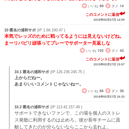
いいね
89
ダメ
14
このコメントに返信
2019年05月27日 14:59
10 匿名の浦和サポ
(IP:1.66.100.47 )
本気でレッズのために戦ってるようには見えないけどね。
まーリバビリ頑張ってプレーでサポーター見返しな
いいね
102
ダメ
42
このコメントに返信
2019年05月27日 15:07
10.1 匿名の浦和サポ
(IP:126.236.245.75 )
上からだねー。
あまりいいコメントじゃないねー。
いいね
66
ダメ
36
2019年05月27日 16:33
10.2 匿名の浦和サポ
(IP:113.42.157.49 )
サポートできないファンで、この場を個人のストレ
ス発散に利用するのは止めろ。彼が長年チームに貢
献してきたのが分らないならここから去れよ。