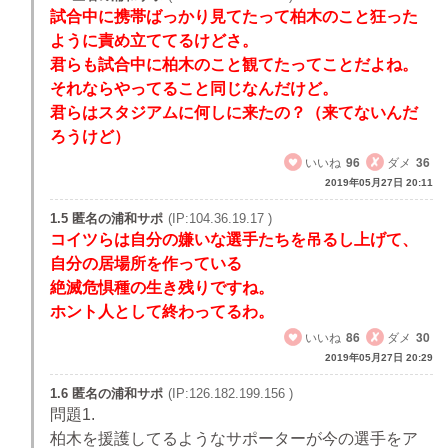
試合中に携帯ばっかり見てたって柏木のこと狂った
ように責め立ててるけどさ。
君らも試合中に柏木のこと観てたってことだよね。
それならやってること同じなんだけど。
君らはスタジアムに何しに来たの？（来てないんだ
ろうけど）
いいね
96
ダメ
36
2019年05月27日 20:11
1.5 匿名の浦和サポ
(IP:104.36.19.17 )
コイツらは自分の嫌いな選手たちを吊るし上げて、
自分の居場所を作っている
絶滅危惧種の生き残りですね。
ホント人として終わってるわ。
いいね
86
ダメ
30
2019年05月27日 20:29
1.6 匿名の浦和サポ
(IP:126.182.199.156 )
問題1.
柏木を援護してるようなサポーターが今の選手をア