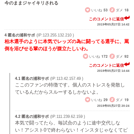
今のままジャイキリされる
いいね
53
ダメ
18
このコメントに返信
2019年05月27日 14:42
4 匿名の浦和サポ
(IP:123.255.132.210 )
柏木選手のように本気でレッズの為に闘ってる選手に、罵
倒を浴びせる輩のほうが腹立たしいわ。
いいね
172
ダメ
92
このコメントに返信
2019年05月27日 14:44
4.1 匿名の浦和サポ
(IP:113.42.157.49 )
ここのファンの特徴です。個人のストレスを発散し
ているんだからスルーするしかないよ。
いいね
29
ダメ
19
2019年05月27日 20:24
4.2 匿名の浦和サポ
(IP:111.239.62.159 )
本気で闘ってたら、毎試合のように途中交代しな
い！アシスト0で終わらない！インスタじゃなくてピ