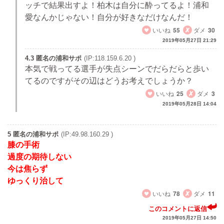
ッチで結果出すよ！柏木は自分に酔ってるよ！浦和
愛なんかじゃない！自分が好きなだけなんだ！
いいね
55
ダメ
30
2019年05月27日 21:29
4.3 匿名の浦和サポ
(IP:118.159.6.20 )
本気で戦ってる選手が失点シーンでだらだらと歩い
てるのですがその辺はどうお考えでしょうか？
いいね
25
ダメ
3
2019年05月28日 14:04
5 匿名の浦和サポ
(IP:49.98.160.29 )
膝の手術
過度の期待しない
今は焦らず
ゆっくり治して
いいね
78
ダメ
11
このコメントに返信
2019年05月27日 14:50