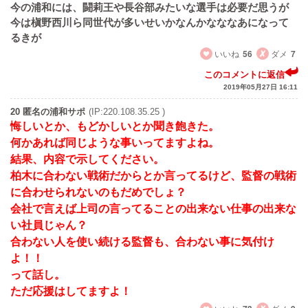
今の浦和には、闘莉王や長谷部みたいな選手は必要だ思うが
今は槇野西川ら同世代が多いせいかなんかなななあになって
るきが
いいね
56
ダメ
7
このコメントに返信
2019年05月27日 16:11
20 匿名の浦和サポ
(IP:220.108.35.25 )
悔しいとか、もどかしいとか聞き飽きた。
何かあれば同じような事いってますよね。
結果、内容で示してください。
柏木に合わない戦術だからとか言ってるけど、監督の戦術
に合わせられないのもだめでしょ？
会社で言えば上司の言ってることの出来ない仕事の出来な
い社員じゃん？
合わない人を使い続ける監督も、合わない事に気付け
よ！！
って話し。
ただ応援はしてますよ！