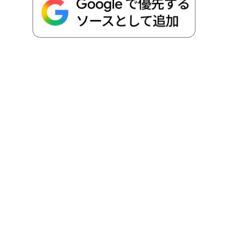
k
e
k