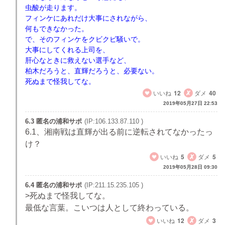
虫酸が走ります。
フィンケにあれだけ大事にされながら、
何もできなかった。
で、そのフィンケをクビクビ騒いで。
大事にしてくれる上司を、
肝心なときに救えない選手など、
柏木だろうと、直輝だろうと、必要ない。
死ぬまで怪我してな。
いいね
12
ダメ
40
2019年05月27日 22:53
6.3 匿名の浦和サポ
(IP:106.133.87.110 )
6.1、湘南戦は直輝が出る前に逆転されてなかったっ
け？
いいね
5
ダメ
5
2019年05月28日 09:30
6.4 匿名の浦和サポ
(IP:211.15.235.105 )
>死ぬまで怪我してな。
最低な言葉。こいつは人として終わっている。
いいね
12
ダメ
3