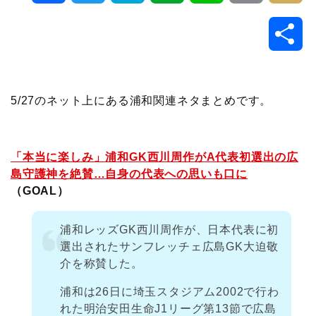
a
w
a
v
i
o
i
共
c
i
t
e
n
p
x
有
e
t
e
r
e
y
i
5/27のネット上にある浦和関連ネタまとめです。
b
t
n
n
L
o
e
a
o
i
「本当に楽しみ」浦和GK西川周作がA代表初選出の広
島守護神を絶賛…自身の代表への思いも口に
o
r
t
n
（GOAL）
k
e
k
浦和レッズGK西川周作が、日本代表に初
選出されたサンフレッチェ広島GK大迫敬
介を称賛した。
浦和は26日に埼玉スタジアム2002で行わ
れた明治安田生命J1リーグ第13節で広島