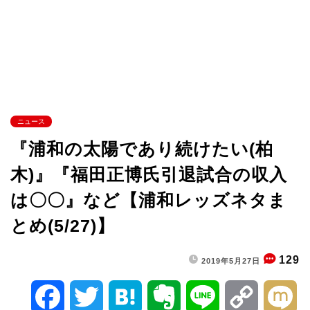
ニュース
『浦和の太陽であり続けたい(柏
木)』『福田正博氏引退試合の収入
は〇〇』など【浦和レッズネタま
とめ(5/27)】
129
2019年5月27日
F
T
H
E
L
C
M