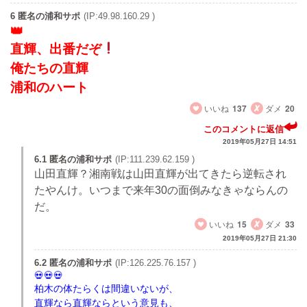
6 匿名の浦和サポ
(IP:49.98.160.29 )
直輝、出番だぞ
俺たちの直輝
浦和のハート
いいね
137
ダメ
20
このコメントに返信
2019年05月27日 14:51
6.1 匿名の浦和サポ
(IP:111.239.62.159 )
山田直輝？湘南戦は山田直輝が出てきたら逆転され
たやんけ。いつまで来年30の面倒みなきゃならんの
だ。
いいね
15
ダメ
33
2019年05月27日 21:30
6.2 匿名の浦和サポ
(IP:126.225.76.157 )
柏木の体たらくは間違いないが、
直輝なら直輝ならという意見も、