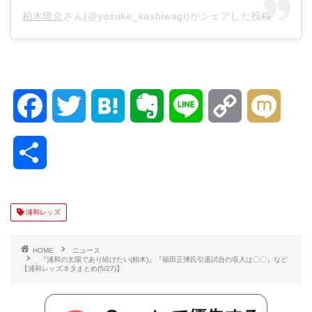
柏木陽介
さん(@yosuke_kashiwagi)がシェアした投稿 –
201
F
T
H
E
L
C
M
a
w
a
v
i
o
i
共
c
i
t
e
n
p
x
有
e
t
e
r
e
y
i
浦和レッズ
b
t
n
n
L
HOME
ニュース
『浦和の太陽であり続けたい(柏木)』『福田正博氏引退試合の収入は〇〇』など
【浦和レッズネタまとめ(5/27)】
o
e
a
o
i
o
r
t
n