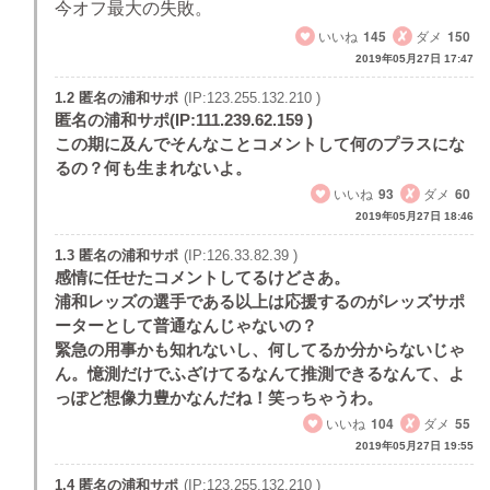
今オフ最大の失敗。
いいね
145
ダメ
150
2019年05月27日 17:47
1.2 匿名の浦和サポ
(IP:123.255.132.210 )
匿名の浦和サポ(IP:111.239.62.159 )
この期に及んでそんなことコメントして何のプラスにな
るの？何も生まれないよ。
いいね
93
ダメ
60
2019年05月27日 18:46
1.3 匿名の浦和サポ
(IP:126.33.82.39 )
感情に任せたコメントしてるけどさあ。
浦和レッズの選手である以上は応援するのがレッズサポ
ーターとして普通なんじゃないの？
緊急の用事かも知れないし、何してるか分からないじゃ
ん。憶測だけでふざけてるなんて推測できるなんて、よ
っぽど想像力豊かなんだね！笑っちゃうわ。
いいね
104
ダメ
55
2019年05月27日 19:55
1.4 匿名の浦和サポ
(IP:123.255.132.210 )