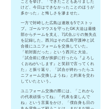
ことを挙げ、「できたこともありました
けど、今日はできなかったことのほうが
多かった」と悔しさを滲ませた。
一方で対峙した広島は連敗を5でストッ
プ。ゴールマウスを守ったGK大迫は最後
部からチームを支え、7試合ぶりの無失点
を記録した。西川はその広島守護神と試
合後にユニフォームを交換していた。
「初対面だった」という西川と大迫。
「試合前に僕が挨拶に行ったら『よろし
くおねがいします』と笑顔で言ってくれ
た」と振り返り、「試合が終わったらユ
ニフォーム交換しようね」と約束を交わ
していたという。
ユニフォーム交換の際には、「これから
の代表頑張ってね」「代表を楽しんで
ね」という言葉をかけ、「僕自身も日の
丸を背負って戦うことは、まだまだ狙っ