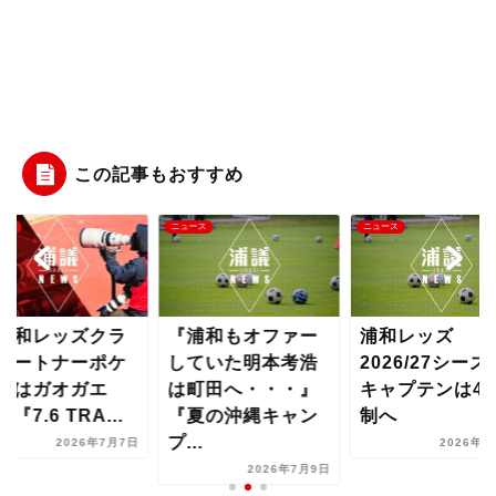
この記事もおすすめ
ース
ニュース
ニュース
浦和レッズクラ
『浦和もオファー
浦和レッズ
パートナーポケ
していた明本考浩
2026/27シーズ
ンはガオガエ
は町田へ・・・』
キャプテンは4
『7.6 TRA...
『夏の沖縄キャン
制へ
プ...
2026年7月7日
2026年8
2026年7月9日