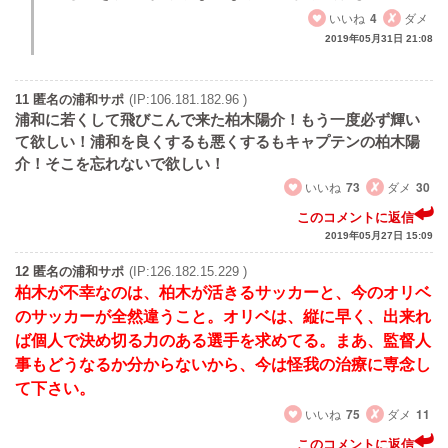
いいね
4
ダメ
2019年05月31日 21:08
11 匿名の浦和サポ
(IP:106.181.182.96 )
浦和に若くして飛びこんで来た柏木陽介！もう一度必ず輝い
て欲しい！浦和を良くするも悪くするもキャプテンの柏木陽
介！そこを忘れないで欲しい！
いいね
73
ダメ
30
このコメントに返信
2019年05月27日 15:09
12 匿名の浦和サポ
(IP:126.182.15.229 )
柏木が不幸なのは、柏木が活きるサッカーと、今のオリベ
のサッカーが全然違うこと。オリベは、縦に早く、出来れ
ば個人で決め切る力のある選手を求めてる。まあ、監督人
事もどうなるか分からないから、今は怪我の治療に専念し
て下さい。
いいね
75
ダメ
11
このコメントに返信