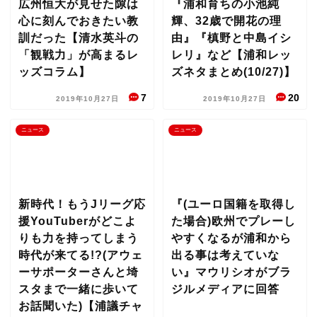
広州恒大が見せた隙は
『浦和育ちの小池純
心に刻んでおきたい教
輝、32歳で開花の理
訓だった【清水英斗の
由』『槙野と中島イシ
「観戦力」が高まるレ
レリ』など【浦和レッ
ッズコラム】
ズネタまとめ(10/27)】
7
20
2019年10月27日
2019年10月27日
ニュース
ニュース
新時代！もうJリーグ応
『(ユーロ国籍を取得し
援YouTuberがどこよ
た場合)欧州でプレーし
りも力を持ってしまう
やすくなるが浦和から
時代が来てる!?(アウェ
出る事は考えていな
ーサポーターさんと埼
い』マウリシオがブラ
スタまで一緒に歩いて
ジルメディアに回答
お話聞いた)【浦議チャ