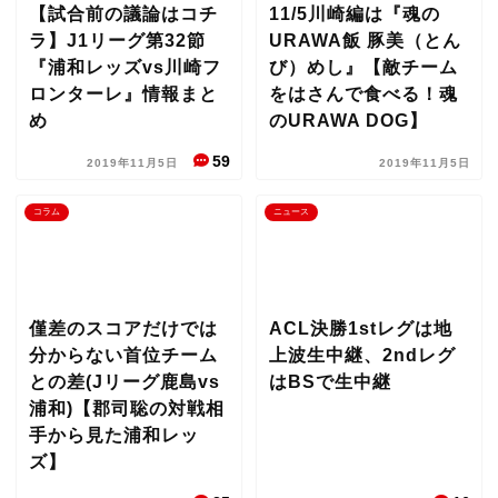
【試合前の議論はコチ
11/5川崎編は『魂の
ラ】J1リーグ第32節
URAWA飯 豚美（とん
『浦和レッズvs川崎フ
び）めし』【敵チーム
ロンターレ』情報まと
をはさんで食べる！魂
め
のURAWA DOG】
59
2019年11月5日
2019年11月5日
コラム
ニュース
僅差のスコアだけでは
ACL決勝1stレグは地
分からない首位チーム
上波生中継、2ndレグ
との差(Jリーグ鹿島vs
はBSで生中継
浦和)【郡司聡の対戦相
手から見た浦和レッ
ズ】