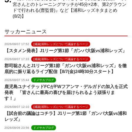
e
宮さんとのトレーニングマッチが45分×2本、第2グラウン
ドで行われる(曺監督)』など【浦和レッズネタまとめ
(8/2)】
l
サッカーニュース
2026/08/07 17:52
[浦議]浦和レッズについて議論するページ
【スタメン発表】J1リーグ第1節「ガンバ大阪vs浦和レッズ」
2026/08/07 17:33
[浦議]浦和レッズについて議論するページ
郡司聡さんとJ1リーグ第1節「ガンバ大阪vs浦和レッズ」を徹
底的に振り返るライブ配信【8/7(金)24時30分スタート】
2026/08/07 15:44
ドメサカブログ
鹿児島ユナイテッドFCがFWフアンマ・デルガドの加入を正式
発表 「皆さんに最高の喜びを届けられるよう頑張りま
す！」
2026/08/07 12:10
[浦議]浦和レッズについて議論するページ
【試合前の議論はコチラ】J1リーグ第1節「ガンバ大阪vs浦和
レッズ」
2026/08/06 23:56
ドメサカブログ