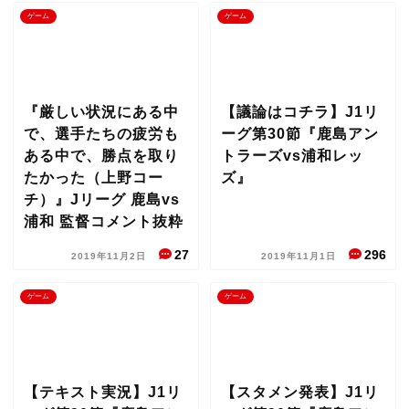
ゲーム
ゲーム
『厳しい状況にある中
【議論はコチラ】J1リ
で、選手たちの疲労も
ーグ第30節『鹿島アン
ある中で、勝点を取り
トラーズvs浦和レッ
たかった（上野コー
ズ』
チ）』Jリーグ 鹿島vs
浦和 監督コメント抜粋
27
296
2019年11月2日
2019年11月1日
ゲーム
ゲーム
【テキスト実況】J1リ
【スタメン発表】J1リ