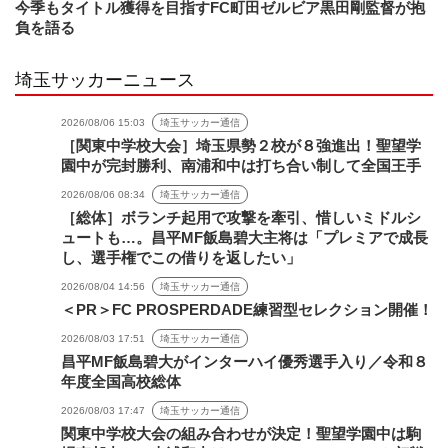
今季もタイトル獲得を目指すFC町田ゼルビア黒田剛監督が抱
負を語る
埼玉サッカーニュース
2026/08/06 15:03
埼玉サッカー通信
［関東中学校大会］埼玉県勢２校が８強進出！聖望学
園中が完封勝利、南浦和中は打ち合い制して全国王手
2026/08/06 08:34
埼玉サッカー通信
［総体］ボランチ起用で攻撃を牽引、惜しいミドルシ
ュートも…。昌平MF飯島碧大主将は「プレミアで成長
し、選手権でこの借りを返したい」
2026/08/04 14:56
埼玉サッカー通信
＜PR＞FC PROSPERDADE練習型セレクション開催！
2026/08/03 17:51
埼玉サッカー通信
昌平MF飯島碧大がインターハイ優秀選手入り／令和８
年度全国高校総体
2026/08/03 17:47
埼玉サッカー通信
関東中学校大会の組み合わせが決定！聖望学園中は駒