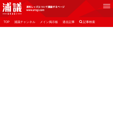
[浦議]浦和レッズについて議論するページ
TOP
浦議チャンネル
メイン掲示板
過去記事

記事検索