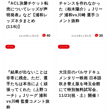
『ACL決勝チケット転
チャンスを作れなかっ
売についてレッズが声
た（柏木陽介）』Jリー
明発表』など【浦和レ
グ 浦和vs川崎 選手コ
ッズネタまとめ
メント抜粋
(11/6)】
40
30
2019年11月6日
2019年11月6日
ゲーム
ニュース
『結果が出ないことは
大注目のバルサドキュ
非常に残念。ただ、選
メンタリー映画 日本語
手たちは本当によく頑
吹き替え版を埼玉会館
張ってくれた（上野コ
にて特別無料試写会、
ーチ）』Jリーグ 浦和
11/23(祝・土）開催！
vs川崎 監督コメント抜
粋