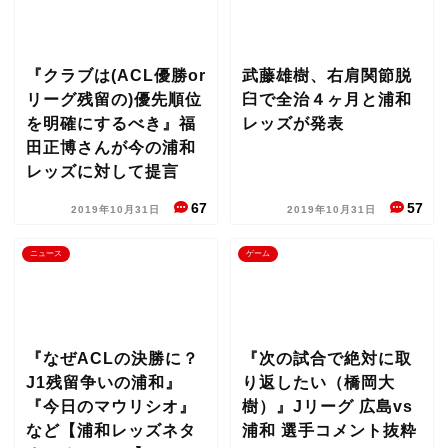
『クラブは(ACL優勝or
武藤雄樹、右肩関節脱
リーグ残留の)優先順位
臼で全治４ヶ月と浦和
を明確にするべき』福
レッズが発表
田正博さんが今の浦和
レッズに対して提言
67
57
2019年10月31日
2019年10月31日
ニュース
ゲーム
『なぜACLの決勝に？
『次の試合で絶対に取
J1残留争いの浦和』
り返したい（橋岡大
『今日のマウリシオ』
樹）』Jリーグ 広島vs
など【浦和レッズネタ
浦和 選手コメント抜粋