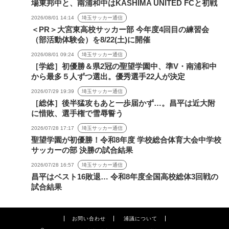
場東邦中と、南浦和中はKASHIMA UNITED FCと初戦
2026/08/01 14:14
埼玉サッカー通信
＜PR＞大宮東高校サッカー部 今年度4回目の練習会
（部活動体験会）を8/22(土)に開催
2026/08/01 09:24
埼玉サッカー通信
［学総］初優勝＆県2冠の聖望学園中、準V・南浦和中
から最多５人ずつ選出。優秀選手22人が決定
2026/07/29 19:39
埼玉サッカー通信
［総体］後半猛攻もあと一歩届かず…。昌平は近大附
に惜敗、選手権で雪辱誓う
2026/07/28 17:17
埼玉サッカー通信
聖望学園が初優勝！令和8年度 学校総合体育大会中学校
サッカーの部 決勝の試合結果
2026/07/28 16:57
埼玉サッカー通信
昌平はベスト16敗退… 令和8年度全国高校総体3回戦の
試合結果
お問い合わせ
浦議について