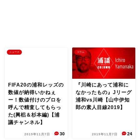
ニュース
コラム
FIFA20の浦和レッズの
『川崎にあって浦和に
数値が納得いかねぇ
なかったもの』Jリーグ
ー！数値付けのプロを
浦和vs川崎【山中伊知
呼んで精査してもらっ
郎の素人目線2019】
た(興梠＆杉本編)【浦
議チャンネル】
30
24
2019年11月7日
2019年11月7日