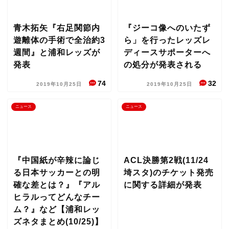
青木拓矢『右足関節内
『ジーコ像へのいたず
遊離体の手術で全治約3
ら」を行ったレッズレ
週間』と浦和レッズが
ディースサポーターへ
発表
の処分が発表される
74
32
2019年10月25日
2019年10月25日
ニュース
ニュース
『中国紙が辛辣に論じ
ACL決勝第2戦(11/24
る日本サッカーとの明
埼スタ)のチケット発売
確な差とは？』『アル
に関する詳細が発表
ヒラルってどんなチー
ム？』など【浦和レッ
ズネタまとめ(10/25)】