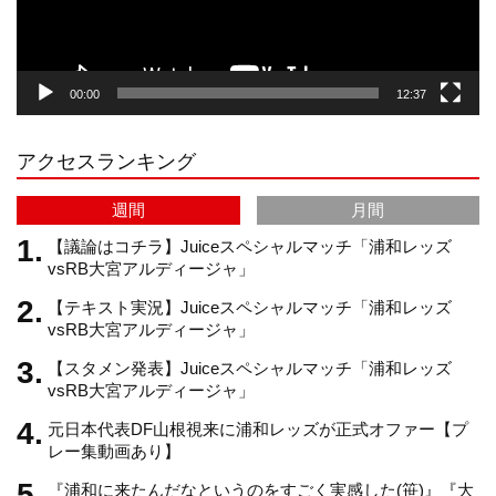
ー
g
k
b
00:00
12:37
r
e
アクセスランキング
a
C
週間
月間
m
h
【議論はコチラ】Juiceスペシャルマッチ「浦和レッズ
vsRB大宮アルディージャ」
【テキスト実況】Juiceスペシャルマッチ「浦和レッズ
a
vsRB大宮アルディージャ」
【スタメン発表】Juiceスペシャルマッチ「浦和レッズ
n
vsRB大宮アルディージャ」
元日本代表DF山根視来に浦和レッズが正式オファー【プ
n
レー集動画あり】
『浦和に来たんだなというのをすごく実感した(笹)』『大