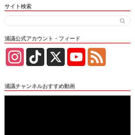
サイト検索
浦議公式アカウント・フィード
I
T
X
Y
F
n
i
o
e
浦議チャンネルおすすめ動画
s
k
u
e
動
画
プ
t
T
T
d
レ
ー
a
o
u
ヤ