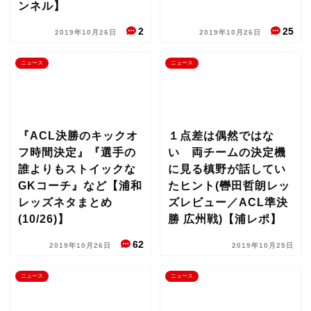
ンネル】
2
25
2019年10月26日
2019年10月26日
ニュース
ニュース
『ACL決勝のキックオ
１点差は偶然ではな
フ時間決定』『選手の
い 両チームの決定機
誰よりもストイックな
に見る槙野が話してい
GKコーチ』など【浦和
たヒント(轡田哲朗レッ
レッズネタまとめ
ズレビュー／ACL準決
(10/26)】
勝 広州戦)【浦レポ】
62
2019年10月26日
2019年10月25日
ニュース
ニュース