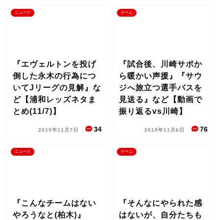
ニュース
ゲーム
『エヴェルトンを投げ
『試合後、川崎サポか
倒した永木の行為につ
ら暖かい声援』『サウ
いてJリーグの見解』な
ジへ旅立つ選手バスを
ど【浦和レッズネタま
見送る』など【動画で
とめ(11/7)】
振り返るvs川崎】
34
76
2019年11月7日
2019年11月6日
ニュース
ゲーム
『こんなチームはない
『そんなにやられた感
やろうなと(柏木)』
はないが、自分たちも