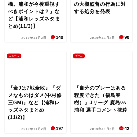
機。浦和が今後重視す
の大槻監督の行為に対
べきポイントは？』な
する処分を発表
ど【浦和レッズネタま
とめ(11/3)】
149
90
2019年11月3日
2019年11月2日
ニュース
ゲーム
『金Jは7戦全敗』『ダ
『自分のプレーはある
メなものはダメ(中村修
程度できた（福島春
三GM)』など【浦和レ
樹）』Jリーグ 鹿島vs
ッズネタまとめ
浦和 選手コメント抜粋
(11/2)】
197
42
2019年11月2日
2019年11月2日