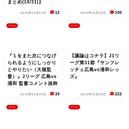
まとめ(10/31)】
12
150
2019年10月31日
2019年10月30日
ゲーム
ゲーム
『１をまた次につなげ
【議論はコチラ】J1リ
られるようにしっかり
ーグ第31節『サンフレ
とやりたい（大槻監
ッチェ広島vs浦和レッ
督）』Jリーグ 広島vs
ズ』
浦和 監督コメント抜粋
33
222
2019年10月30日
2019年10月29日
ゲーム
ゲーム