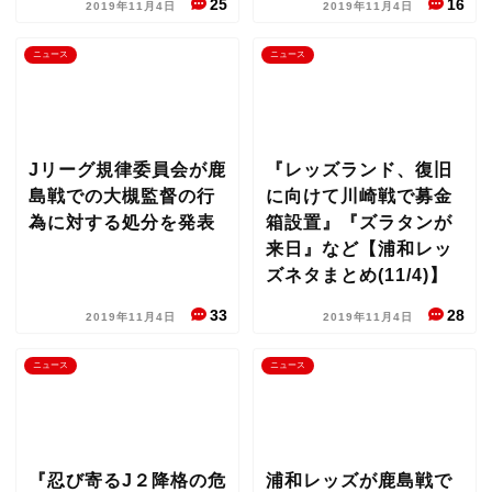
25
16
2019年11月4日
2019年11月4日
ニュース
ニュース
Jリーグ規律委員会が鹿
『レッズランド、復旧
島戦での大槻監督の行
に向けて川崎戦で募金
為に対する処分を発表
箱設置』『ズラタンが
来日』など【浦和レッ
ズネタまとめ(11/4)】
33
28
2019年11月4日
2019年11月4日
ニュース
ニュース
『忍び寄るJ２降格の危
浦和レッズが鹿島戦で