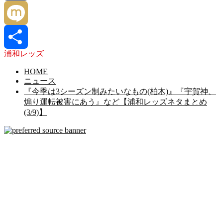
Copy
Link
Mixi
浦和レッズ
共
HOME
ニュース
有
『今季は3シーズン制みたいなもの(柏木)』『宇賀神、
煽り運転被害にあう』など【浦和レッズネタまとめ
(3/9)】