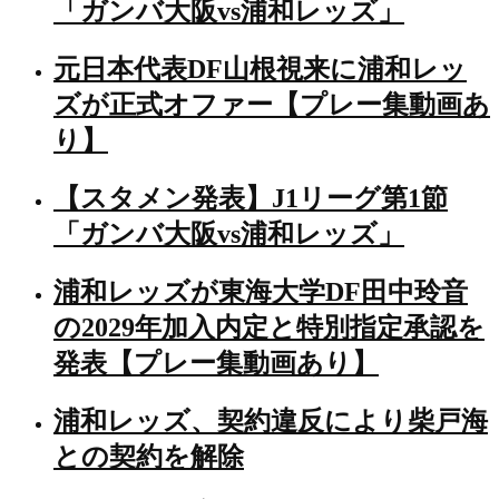
「ガンバ大阪vs浦和レッズ」
元日本代表DF山根視来に浦和レッ
ズが正式オファー【プレー集動画あ
り】
【スタメン発表】J1リーグ第1節
「ガンバ大阪vs浦和レッズ」
浦和レッズが東海大学DF田中玲音
の2029年加入内定と特別指定承認を
発表【プレー集動画あり】
浦和レッズ、契約違反により柴戸海
との契約を解除