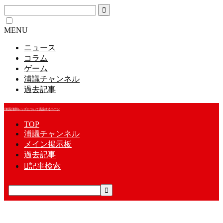
MENU
ニュース
コラム
ゲーム
浦議チャンネル
過去記事
[浦議]浦和レッズについて議論するページ
TOP
浦議チャンネル
メイン掲示板
過去記事

記事検索