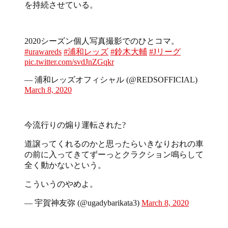
を持続させている。
2020シーズン個人写真撮影でのひとコマ。
#urawareds
#浦和レッズ
#鈴木大輔
#Jリーグ
pic.twitter.com/svdJnZGqkr
— 浦和レッズオフィシャル (@REDSOFFICIAL)
March 8, 2020
今流行りの煽り運転された?
道譲ってくれるのかと思ったらいきなりおれの車
の前に入ってきてずーっとクラクション鳴らして
全く動かないという。
こういうのやめよ。
— 宇賀神友弥 (@ugadybarikata3)
March 8, 2020