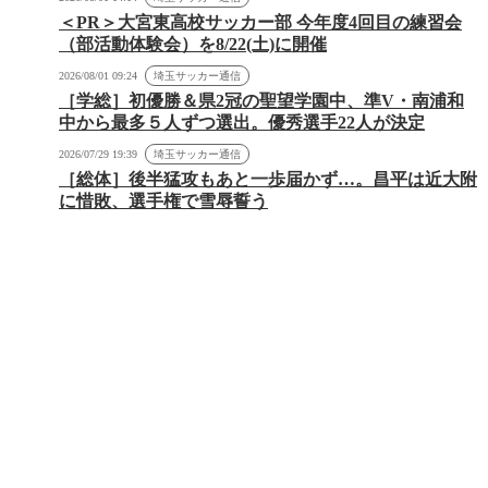
＜PR＞大宮東高校サッカー部 今年度4回目の練習会
（部活動体験会）を8/22(土)に開催
2026/08/01 09:24
埼玉サッカー通信
［学総］初優勝＆県2冠の聖望学園中、準V・南浦和
中から最多５人ずつ選出。優秀選手22人が決定
2026/07/29 19:39
埼玉サッカー通信
［総体］後半猛攻もあと一歩届かず…。昌平は近大附
に惜敗、選手権で雪辱誓う