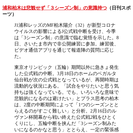
浦和柏木は悲観せず「３シーズン制」の意識持つ
（日刊スポ
ーツ）
J1浦和レッズのMF柏木陽介（32）が新型コロナ
ウイルスの影響によるJ公式戦中断を受け、今季
は「3シーズン制」の意識で臨む覚悟を示した。8
日、さいたま市内で非公開練習に参加。練習後、
ビデオ通信アプリを通じて報道陣の質問に応じ
た。
東京オリンピック（五輪）期間以外に急きょ発生
した公式戦の中断。3月18日のホームのベガルタ
仙台戦が次の公式戦となっているが、再開時期は
流動的な状況にある。「試合をやりたいと思う気
持ちは強くなっている。でも、いろいろな意味で
悲観的になるのは避けたい」とプラス思考の柏木
は、2度の中断期間によって「1つのシーズンとと
らえるのがすごく難しい」と分析。2月16日のル
ヴァン杯開幕から戦い終えた公式戦2戦をひとく
くりにし、五輪中断を挟んだ「3シーズン制みた
いになるのかなと思う」ととらえ、一定の緊張感