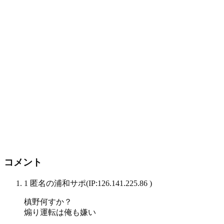
コメント
1 匿名の浦和サポ
(IP:126.141.225.86 )
槙野何すか？
煽り運転は俺も嫌い