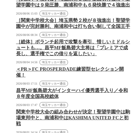
望学園中は９発圧勝、南浦和中も６発快勝で４強進出
2026/08/06 15:03
埼玉サッカー通信
［関東中学校大会］埼玉県勢２校が８強進出！聖望学
園中が完封勝利、南浦和中は打ち合い制して全国王手
2026/08/06 08:34
埼玉サッカー通信
［総体］ボランチ起用で攻撃を牽引、惜しいミドルシ
ュートも…。昌平MF飯島碧大主将は「プレミアで成
長し、選手権でこの借りを返したい」
2026/08/04 14:56
埼玉サッカー通信
＜PR＞FC PROSPERDADE練習型セレクション開
催！
2026/08/03 17:51
埼玉サッカー通信
昌平MF飯島碧大がインターハイ優秀選手入り／令和
８年度全国高校総体
2026/08/03 17:47
埼玉サッカー通信
関東中学校大会の組み合わせが決定！聖望学園中は駒
場東邦中と、南浦和中はKASHIMA UNITED FCと初
戦
2026/08/01 14:14
埼玉サッカー通信