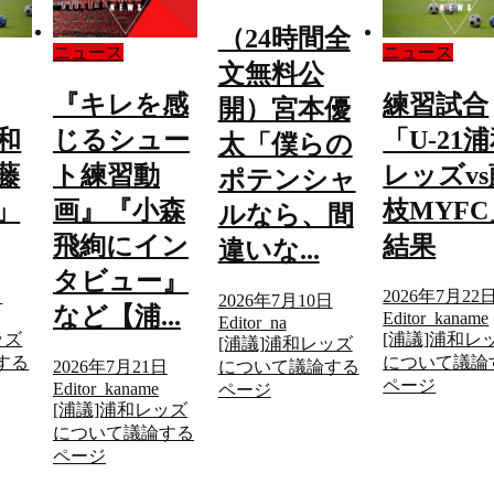
（24時間全
ニュース
ニュース
文無料公
『キレを感
練習試合
開）宮本優
浦和
じるシュー
「U-21
太「僕らの
藤
ト練習動
レッズvs
ポテンシャ
」
画』『小森
枝MYFC
ルなら、間
飛絢にイン
結果
違いな...
タビュー』
日
2026年7月22
2026年7月10日
など【浦...
Editor_kaname
Editor_na
ッズ
[浦議]浦和レ
[浦議]浦和レッズ
する
について議論
2026年7月21日
について議論する
ページ
Editor_kaname
ページ
[浦議]浦和レッズ
について議論する
ページ