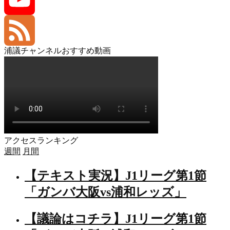
YouTube
浦議チャンネルおすすめ動画
Channel
Feed
アクセスランキング
週間
月間
【テキスト実況】J1リーグ第1節
「ガンバ大阪vs浦和レッズ」
【議論はコチラ】J1リーグ第1節