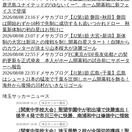
鹿児島ユナイテッドの“ゆないくー”、ホーム開幕戦に新フェ
イスで登場
2026/08/08 23:16
ドメサカブログ
【J2第1節 磐田×秋田】磐田
は開始わずか18秒で先制に成功するも追いつかれドロー 秋
葉新体制の初白星はお預けに
2026/08/08 23:07
ドメサカブログ
【J2第1節 大宮×新潟】新体
制の大宮は新潟との接戦を制し開幕白星スタート！自陣から
のカウンターが決まり山本桜大が決勝ゴール
2026/08/08 22:55
ドメサカブログ
FC東京がDF長友佑都との契
約更新を正式発表 本人がホーム開幕戦の試合前にサポータ
ーへ報告
2026/08/08 22:35
ドメサカブログ
【J1第1節 広島×千葉】広島
はシュート21本の猛攻で千葉を圧倒しホーム開幕戦を飾る！
海外から復帰の川村がいきなりゴール
埼玉サッカーニュース
2026/08/08 16:21
埼玉サッカー通信
［関東中学校大会］聖望学園中が初出場で決勝進出！
後半４発で市川三中に快勝、南浦和中は修徳中に惜敗
2026/08/07 18:46
埼玉サッカー通信
［関東中学校大会］埼玉県勢２校が全国切符獲得！聖