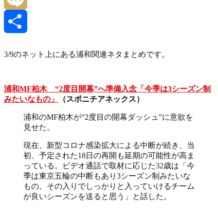
Link
Mixi
共
3/9のネット上にある浦和関連ネタまとめです。
有
浦和MF柏木 “2度目開幕”へ準備入念「今季は3シーズン制
みたいなもの」
（スポニチアネックス）
浦和のMF柏木が“2度目の開幕ダッシュ”に意欲を
見せた。
現在、新型コロナ感染拡大による中断が続き、当
初、予定された18日の再開も延期の可能性が高ま
っている。ビデオ通話で取材に応じた32歳は「今
季は東京五輪の中断もあり3シーズン制みたいな
もの。その入りでしっかりと入っていけるチーム
が良いシーズンを送ると思う」と話した。