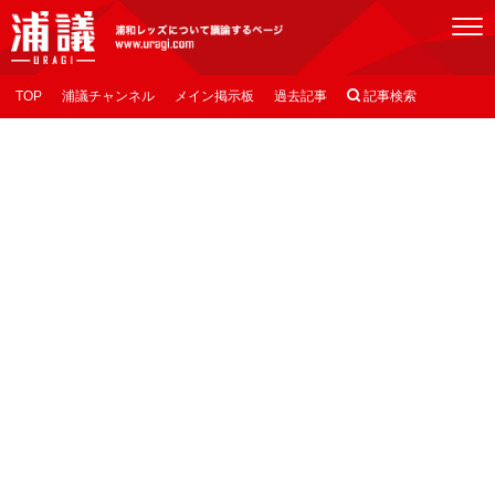
[浦議]浦和レッズについて議論するページ
TOP
浦議チャンネル
メイン掲示板
過去記事

記事検索