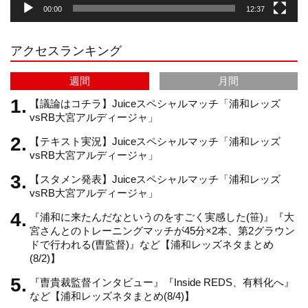
00:00
12:37
r
e
アクセスランキング
a
C
週間
月間
m
h
【議論はコチラ】Juiceスペシャルマッチ「浦和レッズ
vsRB大宮アルディージャ」
【テキスト実況】Juiceスペシャルマッチ「浦和レッズ
a
vsRB大宮アルディージャ」
【スタメン発表】Juiceスペシャルマッチ「浦和レッズ
n
vsRB大宮アルディージャ」
『浦和に来たんだなというのをすごく実感した(笹)』『大
n
宮さんとのトレーニングマッチが45分×2本、第2グラウン
ドで行われる(曺監督)』など【浦和レッズネタまとめ
(8/2)】
e
『曺貴裁監督インタビュー』『Inside REDS、有料化へ』
など【浦和レッズネタまとめ(8/4)】