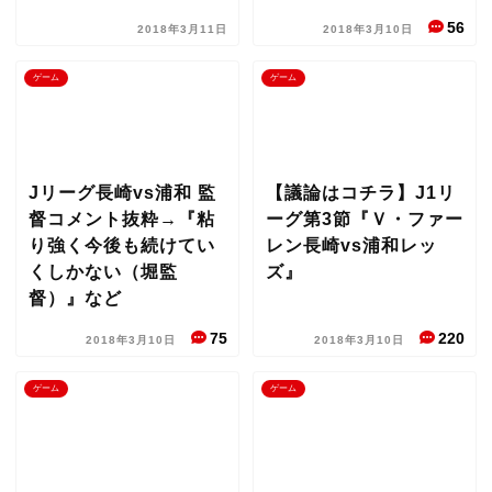
56
2018年3月11日
2018年3月10日
ゲーム
ゲーム
Jリーグ長崎vs浦和 監
【議論はコチラ】J1リ
督コメント抜粋→『粘
ーグ第3節『Ｖ・ファー
り強く今後も続けてい
レン長崎vs浦和レッ
くしかない（堀監
ズ』
督）』など
75
220
2018年3月10日
2018年3月10日
ゲーム
ゲーム