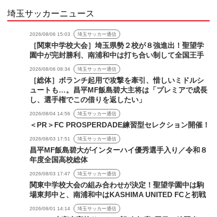
埼玉サッカーニュース
2026/08/06 15:03
埼玉サッカー通信
［関東中学校大会］埼玉県勢２校が８強進出！聖望学
園中が完封勝利、南浦和中は打ち合い制して全国王手
2026/08/06 08:34
埼玉サッカー通信
［総体］ボランチ起用で攻撃を牽引、惜しいミドルシ
ュートも…。昌平MF飯島碧大主将は「プレミアで成長
し、選手権でこの借りを返したい」
2026/08/04 14:56
埼玉サッカー通信
＜PR＞FC PROSPERDADE練習型セレクション開催！
2026/08/03 17:51
埼玉サッカー通信
昌平MF飯島碧大がインターハイ優秀選手入り／令和８
年度全国高校総体
2026/08/03 17:47
埼玉サッカー通信
関東中学校大会の組み合わせが決定！聖望学園中は駒
場東邦中と、南浦和中はKASHIMA UNITED FCと初戦
2026/08/01 14:14
埼玉サッカー通信