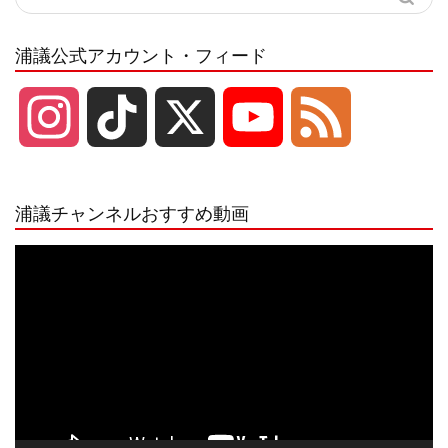
浦議公式アカウント・フィード
I
T
X
Y
F
n
i
o
e
浦議チャンネルおすすめ動画
s
k
u
e
動
画
プ
t
T
T
d
レ
ー
a
o
u
ヤ
ー
g
k
b