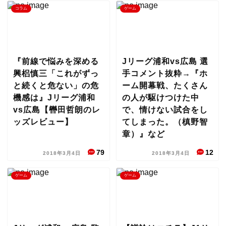
コラム
ゲーム
『前線で悩みを深める
Jリーグ浦和vs広島 選
興梠慎三「これがずっ
手コメント抜粋→『ホ
と続くと危ない」の危
ーム開幕戦、たくさん
機感は』Jリーグ浦和
の人が駆けつけた中
vs広島【轡田哲朗のレ
で、情けない試合をし
ッズレビュー】
てしまった。（槙野智
章）』など
79
12
2018年3月4日
2018年3月4日
ゲーム
ゲーム