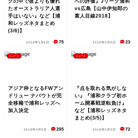
グの中で彼よりも優れ
への評価』Jリーグ浦和
たオーストラリア人選
vs広島【山中伊知郎の
手はいない』など【浦
素人目線2018】
和レッズネタまとめ
(3/6)】
75
23
2018年3月6日
2018年3月5日
ニュース
ニュース
アジア枠となるFWアン
『点を取れる気がしな
ドリュー ナバウトが完
い』『浦和クラブ初ホ
全移籍で浦和レッズへ
ーム開幕戦逆転負け』
加入決定
など【浦和レッズネタ
まとめ(3/5)】
205
72
2018年3月5日
2018年3月5日