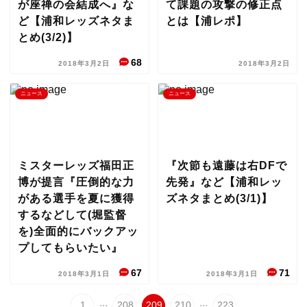
が座禅の会結成へ』な
て課題の攻撃の修正点
ど【浦和レッズネタま
とは【浦レポ】
とめ(3/2)】
68
2018年3月2日
2018年3月2日
ニュース
ニュース
ミスターレッズ福田正
『次節も遠藤は右DFで
博が提言『圧倒的な力
先発』など【浦和レッ
がある選手を夏に獲得
ズネタまとめ(3/1)】
するなどして(堀監督
を)全面的にバックアッ
プしてもらいたい』
67
71
2018年3月1日
2018年3月1日
...
...
1
208
209
210
223