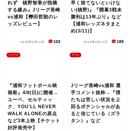
れず 槙野智章が指摘
早く捨てないといけな
する緩み』Jリーグ長崎
い(槙野)』『開幕3戦未
vs浦和【轡田哲朗のレ
勝利は13年ぶり』など
ッズレビュー】
【浦和レッズネタまと
め(3/11)】
102
189
2018年3月12日
2018年3月11日
ニュース
ゲーム
『浦和フットボール映
Jリーグ長崎vs浦和 選
画祭』4/8(日)に開催→
手コメント抜粋→『僕
ユーベ、セルティッ
たちは苦しい状況を上
ク、YOU’LL NEVER
回るポテンシャルがあ
WALK ALONEの原点
ると信じている（ズラ
など3本上映【チケット
タン）』など
好評発売中】