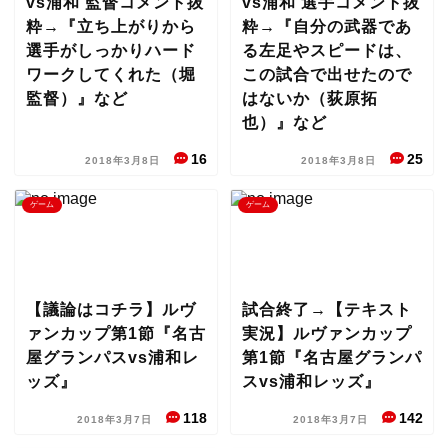
vs浦和 監督コメント抜
vs浦和 選手コメント抜
粋→『立ち上がりから
粋→『自分の武器であ
選手がしっかりハード
る左足やスピードは、
ワークしてくれた（堀
この試合で出せたので
監督）』など
はないか（荻原拓
也）』など
16
25
2018年3月8日
2018年3月8日
ゲーム
ゲーム
【議論はコチラ】ルヴ
試合終了→【テキスト
ァンカップ第1節『名古
実況】ルヴァンカップ
屋グランパスvs浦和レ
第1節『名古屋グランパ
ッズ』
スvs浦和レッズ』
118
142
2018年3月7日
2018年3月7日