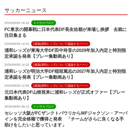
l
サッカーニュース
2026/08/06 18:44
ドメサカブログ
FC東京の開幕戦に日本代表DF長友佑都が来場し挨拶 去就に
注目集まる
2026/08/06 14:43
[浦議]浦和レッズについて議論するページ
浦和レッズが東海大学DF田中玲音の2029年加入内定と特別指
定承認を発表【プレー集動画あり】
2026/08/06 14:32
[浦議]浦和レッズについて議論するページ
浦和レッズが明治大学DF稲垣篤志の2027年加入内定と特別指
定承認を発表【プレー集動画あり】
2026/08/06 12:58
[浦議]浦和レッズについて議論するページ
元日本代表DF山根視来に浦和レッズが正式オファー【プレー
集動画あり】
2026/08/06 08:14
ドメサカブログ
セレッソ大阪がFCザンクトパウリからMFジャクソン・アーバ
インを完全移籍で獲得と発表 「チームがさらに良くなる手
助けをしたいと思っています」