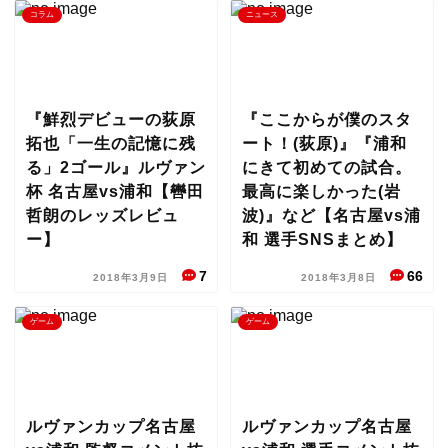
コラム
ニュース
『鮮烈デビューの荻原
『ここからが僕のスタ
拓也「一生の記憶に残
ート！(荻原)』『浦和
る」2ゴール』ルヴァン
にきて初めての試合。
杯 名古屋vs浦和【轡田
最高に楽しかった(岩
哲朗のレッズレビュ
波)』など【名古屋vs浦
ー】
和 選手SNSまとめ】
7
66
2018年3月9日
2018年3月8日
ゲーム
ゲーム
ルヴァンカップ名古屋
ルヴァンカップ名古屋