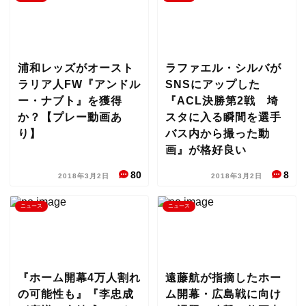
浦和レッズがオースト
ラファエル・シルバが
ラリア人FW『アンドル
SNSにアップした
ー・ナブト』を獲得
『ACL決勝第2戦 埼
か？【プレー動画あ
スタに入る瞬間を選手
り】
バス内から撮った動
画』が格好良い
80
8
2018年3月2日
2018年3月2日
ニュース
ニュース
『ホーム開幕4万人割れ
遠藤航が指摘したホー
の可能性も』『李忠成
ム開幕・広島戦に向け