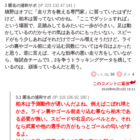
3 匿名の浦和サポ
(IP:223.132.47.141 )
槙野はオフに「走り方を教える専門家」に習っていたはずだ
けど、柏木は習ってないのかね。「ここでダッシュすれば」
という場面で、足踏みしてるみたいに一歩が小さい。足は動
かしているのだからその気はあるのにもったいない。スピー
ドがもう少しあればそれだけでゴール増えそうだけど。ライ
ンの裏やゴール前に走り込む回数については今日はよかった
と思う。逆に言えば、そんな効率の悪い走り方をしていなが
ら、毎試合チームで1，2を争うトラッキングデータを残して
いるのは、頑張っているんだと思う。
いいね
36
ダメ
4
このコメントに返信
2018年05月13日 19:11
3.1 匿名の浦和サポ
(IP:119.106.92.180 )
柏木は予測動作が遅いんだよね。例えばこぼれ球と
かさ。ライン裏やゴール前走り込む事なら柏木であ
る必要が無い。スピードや右足のレベルとか。それ
なら武富や他の選手の方がもっとゴールの匂いがす
るよ。