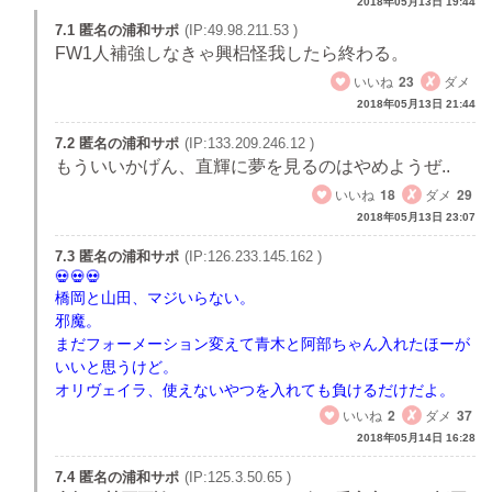
2018年05月13日 19:44
7.1 匿名の浦和サポ
(IP:49.98.211.53 )
FW1人補強しなきゃ興梠怪我したら終わる。
いいね
23
ダメ
2018年05月13日 21:44
7.2 匿名の浦和サポ
(IP:133.209.246.12 )
もういいかげん、直輝に夢を見るのはやめようぜ..
いいね
18
ダメ
29
2018年05月13日 23:07
7.3 匿名の浦和サポ
(IP:126.233.145.162 )
橋岡と山田、マジいらない。
邪魔。
まだフォーメーション変えて青木と阿部ちゃん入れたほーが
いいと思うけど。
オリヴェイラ、使えないやつを入れても負けるだけだよ。
いいね
2
ダメ
37
2018年05月14日 16:28
7.4 匿名の浦和サポ
(IP:125.3.50.65 )