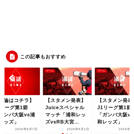
この記事もおすすめ
ム
ゲーム
ゲーム
議論はコチラ】
【スタメン発表】
【スタメン発表
1リーグ第1節
Juiceスペシャル
J1リーグ第1節
ガンバ大阪vs浦
マッチ「浦和レッ
「ガンバ大阪vs
レッズ」
ズvsRB大宮...
和レッズ」
2026年8月7日
2026年8月1日
2026年8