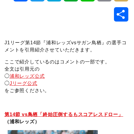
a
w
a
v
i
o
i
共
c
i
t
e
n
p
x
有
e
t
e
r
e
y
i
J1リーグ第14節『浦和レッズvsサガン鳥栖』の選手コ
メントを引用紹介させていただきます。
b
t
n
n
L
ここで紹介しているのはコメントの一部です。
o
e
a
o
i
全文は引用元の
◯
浦和レッズ公式
o
r
t
n
◯
Jリーグ公式
をご参照ください。
k
e
k
第14節 vs鳥栖「終始圧倒するもスコアレスドロー」
（浦和レッズ）