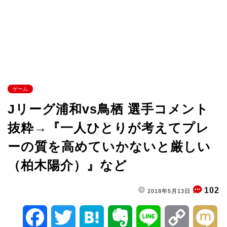
ゲーム
Jリーグ浦和vs鳥栖 選手コメント
抜粋→『一人ひとりが考えてプレ
ーの質を高めていかないと厳しい
（柏木陽介）』など
102
2018年5月13日
F
T
H
E
L
C
M