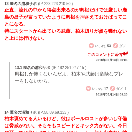
13 匿名の浦和サポ
(IP:223.223.210.50 )
正直、流れの中から得点出来るのが興梠だけでは厳しい鹿
島の昌子が言っていたように興梠を押さえておけばってこ
とになる。
特にスタートから出ている武藤、柏木辺りが点を獲れない
と上には行けない。
いいね
53
ダメ
このコメントに返信
2018年05月13日 20:06
13.1 匿名の浦和サポ
(IP:182.251.247.15 )
興梠しか怖くないんだよ。柏木や武藤は危険なプレ
ーをしないから。
いいね
17
ダメ
1
2018年05月14日 08:20
14 匿名の浦和サポ
(IP:58.89.69.133 )
柏木褒めてる人いるけど、彼はボールロストが多いし守備
は脅威がない。そもそもスピードとキック力がない。今日