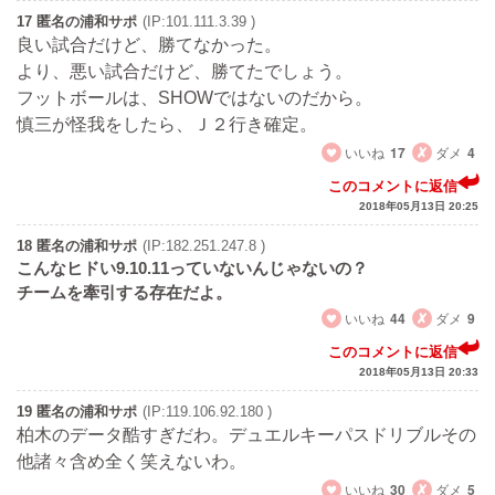
17 匿名の浦和サポ
(IP:101.111.3.39 )
良い試合だけど、勝てなかった。
より、悪い試合だけど、勝てたでしょう。
フットボールは、SHOWではないのだから。
慎三が怪我をしたら、Ｊ２行き確定。
いいね
17
ダメ
4
このコメントに返信
2018年05月13日 20:25
18 匿名の浦和サポ
(IP:182.251.247.8 )
こんなヒドい9.10.11っていないんじゃないの？
チームを牽引する存在だよ。
いいね
44
ダメ
9
このコメントに返信
2018年05月13日 20:33
19 匿名の浦和サポ
(IP:119.106.92.180 )
柏木のデータ酷すぎだわ。デュエルキーパスドリブルその
他諸々含め全く笑えないわ。
いいね
30
ダメ
5