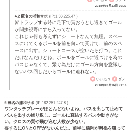
2018年05月13日 20:37
4.2 匿名の浦和サポ
(IP:1.33.225.47 )
皆トラップする時に足下で貰おうとし過ぎてゴール
が間接視野にすら入ってない。
これじゃ何も考えずにシュートなんて無理。スペー
スに出てくるボールを前を向いて受けて、前のスペ
ースに出す。シュートコースが空いたら打つ。これ
だけなんだけどね。ボールをゴールに近づける為の
パスじゃなくて、繋ぐ為だけにゴール方向を意識し
ないパス回しだからゴールに迫れない。
いいね
1
ダメ
2018年05月15日 21:15
5 匿名の浦和サポ
(IP:182.251.247.8 )
ワンタッチプレーがほとんどないよね。パスを出して止めて
パスを出すの繰り返し。ゴールに直結するパスや動きがな
い。クロスの質や飛び込む人数が少ない。
要するにONとOFFがないんだよ。前半に橋岡が興梠を狙って