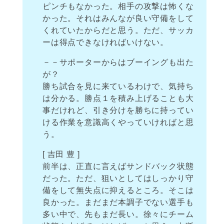
ピンチもなかった。相手の攻撃は怖くな
かった。それはみんなが良い守備をして
くれていたからだと思う。ただ、サッカ
ーは得点できなければいけない。
－－サポーターからはブーイングも出た
が？
勝ち試合を見に来ているわけで、気持ち
は分かる。勝点１を積み上げることも大
事だけれど、引き分けを勝ちに持ってい
ける作業を意識高くやっていければと思
う。
[ 吉田 豊 ]
前半は、正直に言えばサンドバック状態
だった。ただ、狙いとしてはしっかり守
備をして無失点に抑えるところ。そこは
良かった。まだまだ本調子でない選手も
多い中で、先もまだ長い。徐々にチーム