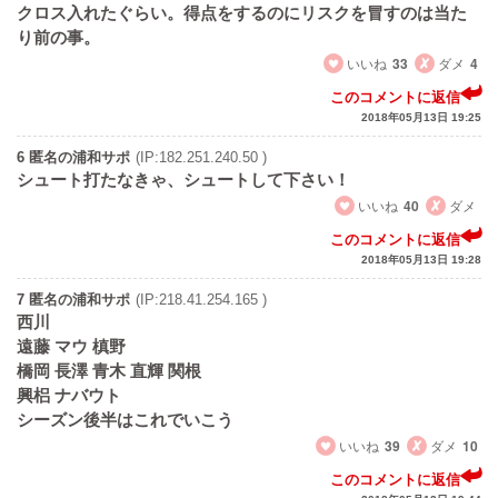
クロス入れたぐらい。得点をするのにリスクを冒すのは当た
り前の事。
いいね
33
ダメ
4
このコメントに返信
2018年05月13日 19:25
6 匿名の浦和サポ
(IP:182.251.240.50 )
シュート打たなきゃ、シュートして下さい！
いいね
40
ダメ
このコメントに返信
2018年05月13日 19:28
7 匿名の浦和サポ
(IP:218.41.254.165 )
西川
遠藤 マウ 槙野
橋岡 長澤 青木 直輝 関根
興梠 ナバウト
シーズン後半はこれでいこう
いいね
39
ダメ
10
このコメントに返信