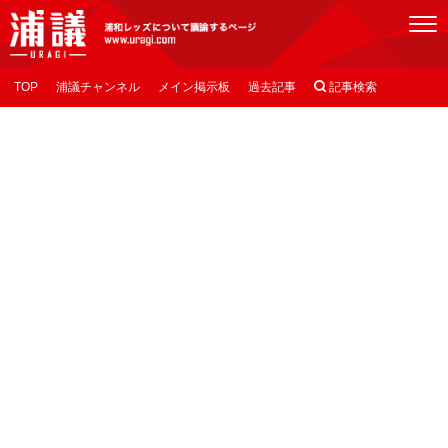
[浦議]浦和レッズについて議論するページ
TOP
浦議チャンネル
メイン掲示板
過去記事

記事検索