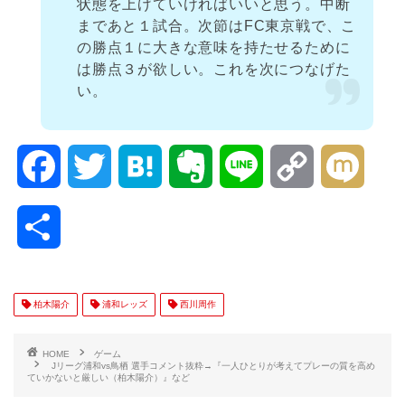
状態を上げていければいいと思う。中断
まであと１試合。次節はFC東京戦で、こ
の勝点１に大きな意味を持たせるために
は勝点３が欲しい。これを次につなげた
い。
F
T
H
E
L
C
M
a
w
a
v
i
o
i
共
c
i
t
e
n
p
x
有
e
t
e
r
e
y
i
柏木陽介
浦和レッズ
西川周作
b
t
n
n
L
HOME
ゲーム
Jリーグ浦和vs鳥栖 選手コメント抜粋→『一人ひとりが考えてプレーの質を高め
ていかないと厳しい（柏木陽介）』など
o
e
a
o
i