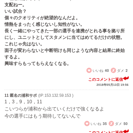
支配ねー。
いい試合？
個々のクオリティが絶望的なんだよ。
情熱をまったく感じないし知性がない。
長く一緒にやってきた一部の選手を連携がとれる事を拠り所
にし、ユニットとしてスタメンに当てはめてるだけの状態。
これじゃ先はない。
面子が変わらないと中断明けも同じような内容と結果に終始
するよ。
興味すらもってもらえなくなる。
いいね
40
ダメ
2
このコメントに返信
2018年05月13日 19:56
11 匿名の浦和サポ
(IP:153.132.59.153 )
1，3，9，10，11
こいつらが浦和から出ていくだけで強くなるよ
今の選手にはもう期待してないんで
いいね
35
ダメ
50
このコメントに返信