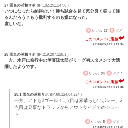
27 匿名の浦和サポ
(IP:182.251.247.8 )
いつになったら納得のいく勝ち試合を見て気分良く笑って帰
るんだろう？もう批判するのも嫌になった。
虚しいな。
いいね
27
ダメ
このコメントに返信
2018年05月13日 21:34
28 匿名の浦和サポ
(IP:219.207.128.1 )
一方、水戸に修行中の伊藤涼太郎がリーグ初スタメンで大活
躍したようです。
いいね
34
ダメ
1
このコメントに返信
2018年05月13日 21:36
28.1 匿名の浦和サポ
(IP:60.124.64.224 )
一方、アドも2ゴール！1点目は素晴らしいボレー、2
点目は見事なトラップからアウトサイドでのシュー
ト
いいね
5
ダメ
1
2018年05月14日 17:01