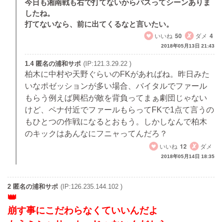
今日も湘南戦も右で打てないからパスってシーンありま
したね。
打てないなら、前に出てくるなと言いたい。
いいね
50
ダメ
4
2018年05月13日 21:43
1.4 匿名の浦和サポ
(IP:121.3.29.22 )
柏木に中村や天野ぐらいのFKがあればね。昨日みた
いなポゼッションが多い場合、バイタルでファール
もらう例えば興梠が敵を背負ってまぁ劇団じゃない
けど、ペナ付近でファールもらってFKで1点て言うの
もひとつの作戦になるとおもう。しかしなんで柏木
のキックはあんなにフニャってんだろ？
いいね
12
ダメ
2018年05月14日 18:35
2 匿名の浦和サポ
(IP:126.235.144.102 )
崩す事にこだわらなくていいんだよ