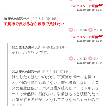
このコメントに返信
2018年05月13日 20:34
20 匿名の浦和サポ
(IP:218.41.254.165 )
宇賀神で負けるなら萩原で負けたい
いいね
85
ダメ
3
このコメントに返信
2018年05月13日 20:41
20.1 匿名の浦和サポ
(IP:60.112.241.64 )
それ、ハギワラ です。
いいね
23
ダメ
1
2018年05月14日 01:19
20.2 匿名の浦和サポ
(IP:219.114.117.144 )
けなしたくはないのだが、宇賀神がボールを持つ
と、何の可能性も感じない。前へ勝負しない、クロ
スの精度は低い、パスは横か後ろだけ、ミドルシュ
ートは全然枠に飛ばない。以前はもっと積極的だっ
た気がするのだが、どうしてこうなっちゃったのだ
ろう？