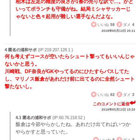
柏木は左足の精度の良さが1番の売りな訳で…。かと
いってボランチも守備がね。結局ミシャサッカーじ
ゃないと色々起用が難しい選手なんだよな。
いいね
58
ダメ
4
2018年05月13日 20:11
4 匿名の浦和サポ
(IP:219.207.128.1 )
何も考えずコースが空いたらシュート撃ってもいいんじゃ
ないかと思う。
川崎戦、DF奈良がGKやってるのにひたすらパスしてた
し、マリノス飯倉があれだけ前に出てるのに全然シュート
撃たないし。
いいね
62
ダメ
3
このコメントに返信
2018年05月13日 19:20
4.1 匿名の浦和サポ
(IP:60.76.218.52 )
飯倉は今節やらかしたね。あれだけ出てればいつか
やらかすと思っていた。
いいね
8
ダメ
2