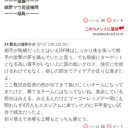
ーーー遠藤ーーー
槙野マウ岩波橋岡
ーーー福島ーーー
いいね
45
ダメ
6
このコメントに返信
2018年05月13日 20:47
24 匿名の浦和サポ
(IP:27.138.132.59 )
相手が鳥栖だったとはいえDF陣はしっかり体を張って相
手の攻撃の芽を摘んでいたと思う。でも前線にターゲット
となる高い選手がいない上に質の低いクロス、強引に仕掛
けるわけでもなく、崩しの部分でアイデアが足りな過ぎた
よ。
ここ数試合監督の色が出てきて負けにくいチームになって
きたけど、勝てるチームにはなってないね。進歩している
部分はみえる、みえるんだけどゴーゴーレッズデー雨にも
関わらず4万人もスタジアムに来ていたのに不甲斐ない試
合で残念だったよ。
切り替えて水曜も土曜もどっちも勝とう。
いいね
22
ダメ
1