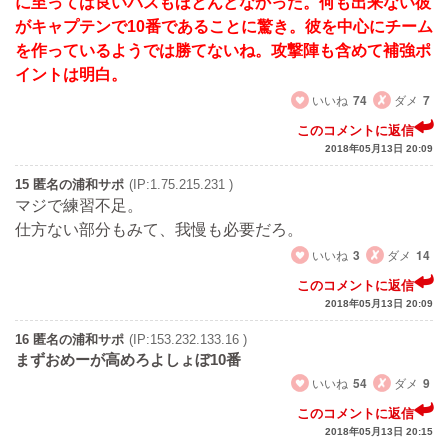
に至っては良いパスもほとんどなかった。何も出来ない彼
がキャプテンで10番であることに驚き。彼を中心にチーム
を作っているようでは勝てないね。攻撃陣も含めて補強ポ
イントは明白。
いいね
74
ダメ
7
このコメントに返信
2018年05月13日 20:09
15 匿名の浦和サポ
(IP:1.75.215.231 )
マジで練習不足。
仕方ない部分もみて、我慢も必要だろ。
いいね
3
ダメ
14
このコメントに返信
2018年05月13日 20:09
16 匿名の浦和サポ
(IP:153.232.133.16 )
まずおめーが高めろよしょぼ10番
いいね
54
ダメ
9
このコメントに返信
2018年05月13日 20:15