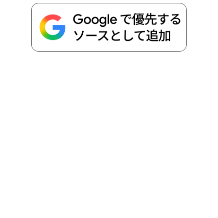
o
r
t
n
k
e
k