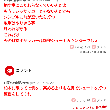
匿名の浦和サポ
(IP:126.235.144.102 )
崩す事にこだわらなくていいんだよ
もうミシャサッカーじゃないんだから
シンプルに前が空いたら打つ
攻撃はやりきる事
終われば守る
これだけ
今の目指すサッカーは堅守ショートカウンターでしょ
いいね
121
ダメ
5
2018年05月13日 19:07
コメント
1 匿名の浦和サポ
(IP:125.14.45.22 )
柏木に限っては質を、高めるよりも右脚でシュートを打つ
練習をしてくれ
いいね
90
ダメ
7
このコメントに返信