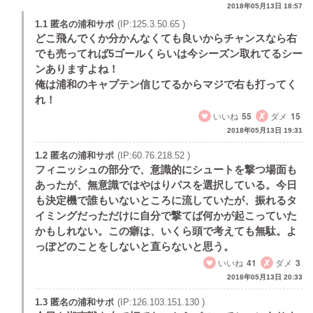
2018年05月13日 18:57
1.1 匿名の浦和サポ
(IP:125.3.50.65 )
どこ飛んでくか分かんなくても良いからチャンスなら右
でも売ってれば5ゴールくらいは今シーズン取れてるシー
ンありますよね！
俺は浦和のキャプテン信じてるからマジで右も打ってく
れ！
いいね
55
ダメ
15
2018年05月13日 19:31
1.2 匿名の浦和サポ
(IP:60.76.218.52 )
フィニッシュの部分で、意識的にシュートを撃つ場面も
あったが、無意識ではやはりパスを選択している。今日
も決定機で誰もいないところに流していたが、振れるタ
イミングだっただけに自分で撃てば何かが起こっていた
かもしれない。この癖は、いくら頭で考えても無駄。よ
っぽどのことをしないと直らないと思う。
いいね
41
ダメ
3
2018年05月13日 20:33
1.3 匿名の浦和サポ
(IP:126.103.151.130 )