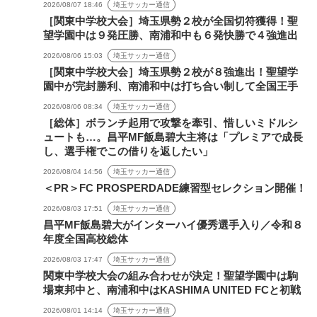
2026/08/07 18:46
埼玉サッカー通信
［関東中学校大会］埼玉県勢２校が全国切符獲得！聖
望学園中は９発圧勝、南浦和中も６発快勝で４強進出
2026/08/06 15:03
埼玉サッカー通信
［関東中学校大会］埼玉県勢２校が８強進出！聖望学
園中が完封勝利、南浦和中は打ち合い制して全国王手
2026/08/06 08:34
埼玉サッカー通信
［総体］ボランチ起用で攻撃を牽引、惜しいミドルシ
ュートも…。昌平MF飯島碧大主将は「プレミアで成長
し、選手権でこの借りを返したい」
2026/08/04 14:56
埼玉サッカー通信
＜PR＞FC PROSPERDADE練習型セレクション開催！
2026/08/03 17:51
埼玉サッカー通信
昌平MF飯島碧大がインターハイ優秀選手入り／令和８
年度全国高校総体
2026/08/03 17:47
埼玉サッカー通信
関東中学校大会の組み合わせが決定！聖望学園中は駒
場東邦中と、南浦和中はKASHIMA UNITED FCと初戦
2026/08/01 14:14
埼玉サッカー通信