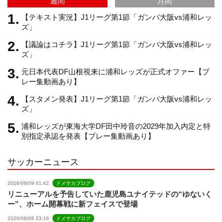
週間
月間
m
h
【テキスト実況】J1リーグ第1節「ガンバ大阪vs浦和レッ
ズ」
【議論はコチラ】J1リーグ第1節「ガンバ大阪vs浦和レッ
a
ズ」
元日本代表DF山根視来に浦和レッズが正式オファー【プ
n
レー集動画あり】
【スタメン発表】J1リーグ第1節「ガンバ大阪vs浦和レッ
n
ズ」
浦和レッズが東海大学DF田中玲音の2029年加入内定と特
e
別指定承認を発表【プレー集動画あり】
サッカーニュース
l
2026/08/09 01:42
ドメサカブログ
リニューアルを予告していた鹿児島ユナイテッドの“ゆないく
ー”、ホーム開幕戦に新フェイスで登場
2026/08/08 23:16
ドメサカブログ