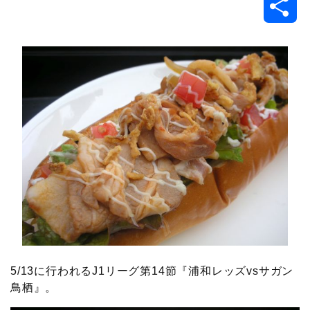
共
c
i
t
e
n
p
x
有
e
t
e
r
e
y
i
b
t
n
n
L
o
e
a
o
i
o
r
t
n
k
e
k
5/13に行われるJ1リーグ第14節『浦和レッズvsサガン
鳥栖』。