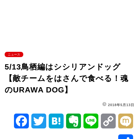
ニュース
5/13鳥栖編はシシリアンドッグ
【敵チームをはさんで食べる！魂
のURAWA DOG】
2018年5月13日
F
T
H
E
L
C
M
a
w
a
v
i
o
i