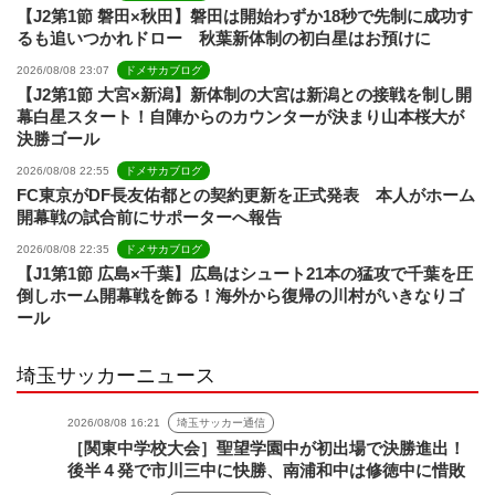
【J2第1節 磐田×秋田】磐田は開始わずか18秒で先制に成功す
るも追いつかれドロー 秋葉新体制の初白星はお預けに
2026/08/08 23:07
ドメサカブログ
【J2第1節 大宮×新潟】新体制の大宮は新潟との接戦を制し開
幕白星スタート！自陣からのカウンターが決まり山本桜大が
決勝ゴール
2026/08/08 22:55
ドメサカブログ
FC東京がDF長友佑都との契約更新を正式発表 本人がホーム
開幕戦の試合前にサポーターへ報告
2026/08/08 22:35
ドメサカブログ
【J1第1節 広島×千葉】広島はシュート21本の猛攻で千葉を圧
倒しホーム開幕戦を飾る！海外から復帰の川村がいきなりゴ
ール
埼玉サッカーニュース
2026/08/08 16:21
埼玉サッカー通信
［関東中学校大会］聖望学園中が初出場で決勝進出！
後半４発で市川三中に快勝、南浦和中は修徳中に惜敗