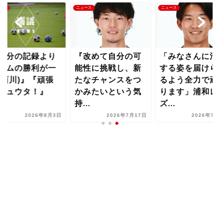
ース
ニュース
ニュース
自分の記録より
『改めて自分の可
「みなさんに活
ームの勝利が一
能性に挑戦し、新
する姿を届けら
(西川)』『頑張
たなチャンスをつ
るよう全力で頑
シュウタ！』
かみたいという気
ります」浦和レ
..
持...
ズ...
2026年8月3日
2026年7月17日
2026年7月