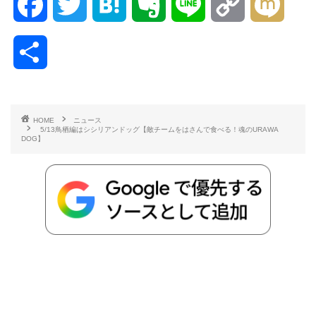
F
T
H
E
L
C
M
a
w
a
v
i
o
i
共
c
i
t
e
n
p
x
有
e
t
e
r
e
y
i
HOME
ニュース
5/13鳥栖編はシシリアンドッグ【敵チームをはさんで食べる！魂のURAWA
b
t
n
n
L
DOG】
o
e
a
o
i
o
r
t
n
k
e
k