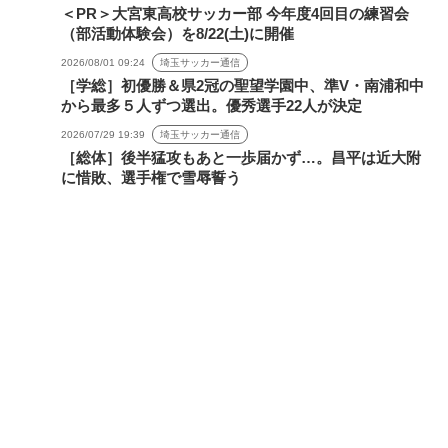
＜PR＞大宮東高校サッカー部 今年度4回目の練習会
（部活動体験会）を8/22(土)に開催
2026/08/01 09:24
埼玉サッカー通信
［学総］初優勝＆県2冠の聖望学園中、準V・南浦和中
から最多５人ずつ選出。優秀選手22人が決定
2026/07/29 19:39
埼玉サッカー通信
［総体］後半猛攻もあと一歩届かず…。昌平は近大附
に惜敗、選手権で雪辱誓う