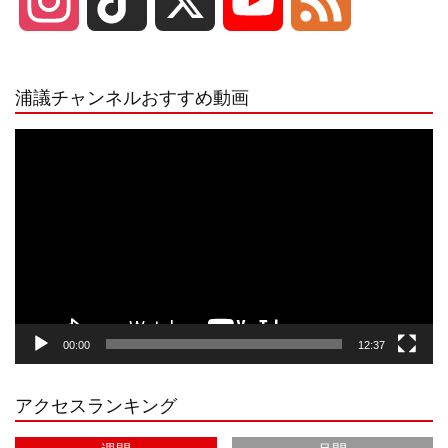
I
T
X
Y
F
n
i
o
e
浦議チャンネルおすすめ動画
s
k
u
e
動
画
プ
t
T
T
d
レ
ー
a
o
u
ヤ
ー
g
k
b
00:00
12:37
r
e
アクセスランキング
a
C