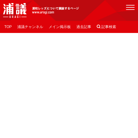
[浦議]浦和レッズについて議論するページ
TOP
浦議チャンネル
メイン掲示板
過去記事

記事検索