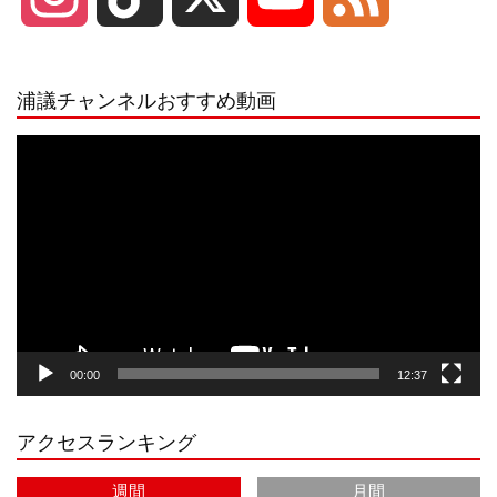
n
i
o
e
浦議チャンネルおすすめ動画
s
k
u
e
動
画
プ
t
T
T
d
レ
ー
a
o
u
ヤ
ー
g
k
b
00:00
12:37
r
e
アクセスランキング
a
C
週間
月間