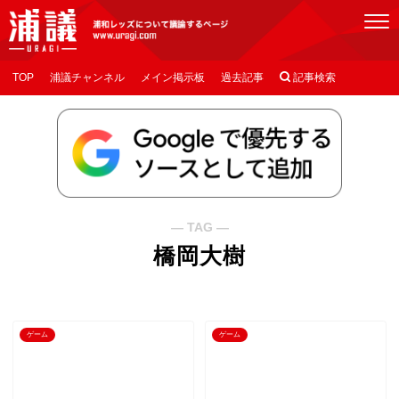
[浦議]浦和レッズについて議論するページ
TOP
浦議チャンネル
メイン掲示板
過去記事

記事検索
― TAG ―
橋岡大樹
ゲーム
ゲーム