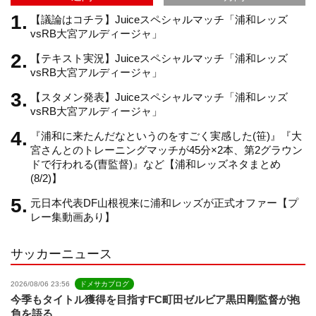
m
h
【議論はコチラ】Juiceスペシャルマッチ「浦和レッズ
vsRB大宮アルディージャ」
【テキスト実況】Juiceスペシャルマッチ「浦和レッズ
a
vsRB大宮アルディージャ」
【スタメン発表】Juiceスペシャルマッチ「浦和レッズ
n
vsRB大宮アルディージャ」
『浦和に来たんだなというのをすごく実感した(笹)』『大
n
宮さんとのトレーニングマッチが45分×2本、第2グラウン
ドで行われる(曺監督)』など【浦和レッズネタまとめ
(8/2)】
e
元日本代表DF山根視来に浦和レッズが正式オファー【プ
レー集動画あり】
l
サッカーニュース
2026/08/06 23:56
ドメサカブログ
今季もタイトル獲得を目指すFC町田ゼルビア黒田剛監督が抱
負を語る