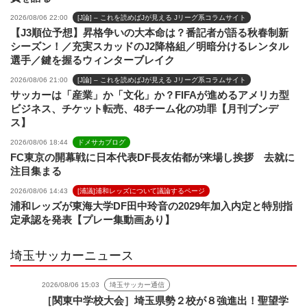
2026/08/06 22:00
[J論] – これを読めばJが見える Jリーグ系コラムサイト
【J3順位予想】昇格争いの大本命は？番記者が語る秋春制新
シーズン！／充実スカッドのJ2降格組／明暗分けるレンタル
選手／鍵を握るウィンターブレイク
2026/08/06 21:00
[J論] – これを読めばJが見える Jリーグ系コラムサイト
サッカーは「産業」か「文化」か？FIFAが進めるアメリカ型
ビジネス、チケット転売、48チーム化の功罪【月刊ブンデ
ス】
2026/08/06 18:44
ドメサカブログ
FC東京の開幕戦に日本代表DF長友佑都が来場し挨拶 去就に
注目集まる
2026/08/06 14:43
[浦議]浦和レッズについて議論するページ
浦和レッズが東海大学DF田中玲音の2029年加入内定と特別指
定承認を発表【プレー集動画あり】
埼玉サッカーニュース
2026/08/06 15:03
埼玉サッカー通信
［関東中学校大会］埼玉県勢２校が８強進出！聖望学