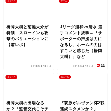
ニュース
ゲーム
橋岡大樹と菊池大介が
Jリーグ浦和vs清水 選
特訓 スローインも攻
手コメント抜粋→『サ
撃のバリエーションに
ポーターの声援は力に
【浦レポ】
なるし、ホームの力は
すごいと感じた（橋岡
大樹）』など
33
2018年4月25日
2018年4月15日
ニュース
ニュース
橋岡大樹の出場なる
『荻原がルヴァン杯2戦
か？「監督交代こそチ
連続スタメンか？』