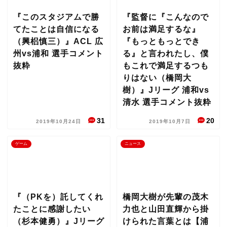
『このスタジアムで勝
『監督に『こんなので
てたことは自信になる
お前は満足するな』
（興梠慎三）』ACL 広
『もっともっとでき
州vs浦和 選手コメント
る』と言われたし、僕
抜粋
もこれで満足するつも
りはない（橋岡大
樹）』Jリーグ 浦和vs
清水 選手コメント抜粋
31
20
2019年10月24日
2019年10月7日
ゲーム
ニュース
『（PKを）託してくれ
橋岡大樹が先輩の茂木
たことに感謝したい
力也と山田直輝から掛
（杉本健勇）』Jリーグ
けられた言葉とは【浦