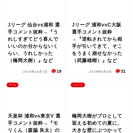
Jリーグ 仙台vs浦和 選
Jリーグ 浦和vsC大阪
手コメント抜粋→『う
選手コメント抜粋
れしすぎてどう喜んで
→『逆転されてから相
いいのか分からないく
手が引いてきて、そこ
らい、うれしかった
をうまく崩せなかった
（橋岡大樹）』など
（武藤雄樹）』など
19
31
2018年10月7日
2018年9月2日
ゲーム
ニュース
天皇杯 浦和vs東京V 選
橋岡大樹がプロとして
手コメント抜粋→『モ
迎える初めての夏に、
リくん（森脇 良太）の
大きな壁にぶつかって