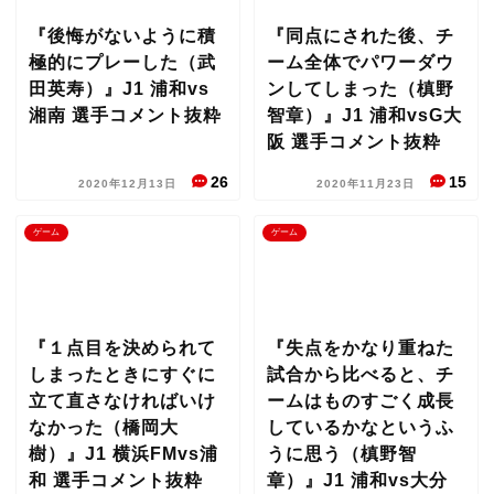
『後悔がないように積
『同点にされた後、チ
極的にプレーした（武
ーム全体でパワーダウ
田英寿）』J1 浦和vs
ンしてしまった（槙野
湘南 選手コメント抜粋
智章）』J1 浦和vsG大
阪 選手コメント抜粋
26
15
2020年12月13日
2020年11月23日
ゲーム
ゲーム
『１点目を決められて
『失点をかなり重ねた
しまったときにすぐに
試合から比べると、チ
立て直さなければいけ
ームはものすごく成長
なかった（橋岡大
しているかなというふ
樹）』J1 横浜FMvs浦
うに思う（槙野智
和 選手コメント抜粋
章）』J1 浦和vs大分