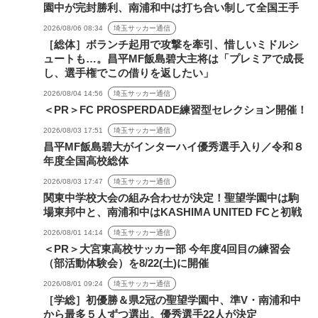
園中が完封勝利、南浦和中は打ち合い制して全国王手
2026/08/06 08:34
埼玉サッカー通信
［総体］ボランチ起用で攻撃を牽引、惜しいミドルシ
ュートも…。昌平MF飯島碧大主将は「プレミアで成長
し、選手権でこの借りを返したい」
2026/08/04 14:56
埼玉サッカー通信
＜PR＞FC PROSPERDADE練習型セレクション開催！
2026/08/03 17:51
埼玉サッカー通信
昌平MF飯島碧大がインターハイ優秀選手入り／令和８
年度全国高校総体
2026/08/03 17:47
埼玉サッカー通信
関東中学校大会の組み合わせが決定！聖望学園中は駒
場東邦中と、南浦和中はKASHIMA UNITED FCと初戦
2026/08/01 14:14
埼玉サッカー通信
＜PR＞大宮東高校サッカー部 今年度4回目の練習会
（部活動体験会）を8/22(土)に開催
2026/08/01 09:24
埼玉サッカー通信
［学総］初優勝＆県2冠の聖望学園中、準V・南浦和中
から最多５人ずつ選出。優秀選手22人が決定