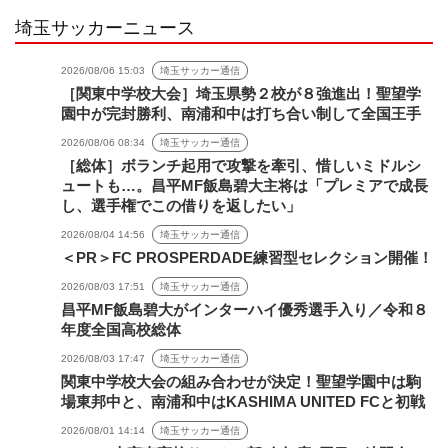
埼玉サッカーニュース
2026/08/06 15:03
埼玉サッカー通信
［関東中学校大会］埼玉県勢２校が８強進出！聖望学
園中が完封勝利、南浦和中は打ち合い制して全国王手
2026/08/06 08:34
埼玉サッカー通信
［総体］ボランチ起用で攻撃を牽引、惜しいミドルシ
ュートも…。昌平MF飯島碧大主将は「プレミアで成長
し、選手権でこの借りを返したい」
2026/08/04 14:56
埼玉サッカー通信
＜PR＞FC PROSPERDADE練習型セレクション開催！
2026/08/03 17:51
埼玉サッカー通信
昌平MF飯島碧大がインターハイ優秀選手入り／令和８
年度全国高校総体
2026/08/03 17:47
埼玉サッカー通信
関東中学校大会の組み合わせが決定！聖望学園中は駒
場東邦中と、南浦和中はKASHIMA UNITED FCと初戦
2026/08/01 14:14
埼玉サッカー通信