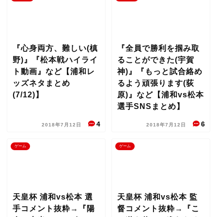
『心身両方、難しい(槙
『全員で勝利を掴み取
野)』『松本戦ハイライ
ることができた(宇賀
ト動画』など【浦和レ
神)』『もっと試合絡め
ッズネタまとめ
るよう頑張ります(荻
(7/12)】
原)』など【浦和vs松本
選手SNSまとめ】
4
6
2018年7月12日
2018年7月12日
ゲーム
ゲーム
天皇杯 浦和vs松本 選
天皇杯 浦和vs松本 監
手コメント抜粋→『陽
督コメント抜粋→『こ