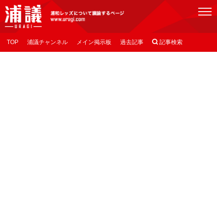
[浦議]浦和レッズについて議論するページ
TOP
浦議チャンネル
メイン掲示板
過去記事

記事検索