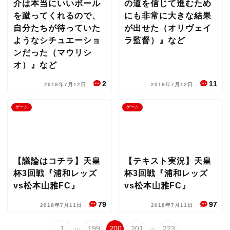
介は本当にいいボール
の道を信じて進むため
を蹴ってくれるので、
にも非常に大きな結果
自分たちが待っていた
が出せた（オリヴェイ
ようなシチュエーショ
ラ監督）』など
ンだった（マウリシ
オ）』など
2
11
2018年7月12日
2018年7月12日
ゲーム
ゲーム
【議論はコチラ】天皇
【テキスト実況】天皇
杯3回戦『浦和レッズ
杯3回戦『浦和レッズ
vs松本山雅FC』
vs松本山雅FC』
79
97
2018年7月11日
2018年7月11日
...
...
1
199
200
201
223