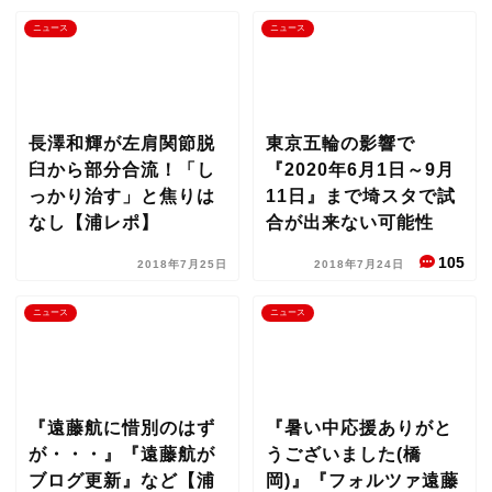
ニュース
ニュース
長澤和輝が左肩関節脱
東京五輪の影響で
臼から部分合流！「し
『2020年6月1日～9月
っかり治す」と焦りは
11日』まで埼スタで試
なし【浦レポ】
合が出来ない可能性
105
2018年7月25日
2018年7月24日
ニュース
ニュース
『遠藤航に惜別のはず
『暑い中応援ありがと
が・・・』『遠藤航が
うございました(橋
ブログ更新』など【浦
岡)』『フォルツァ遠藤