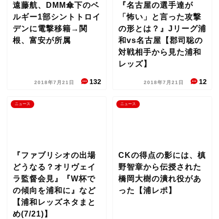
遠藤航、DMM傘下のベ
『名古屋の選手達が
ルギー1部シントトロイ
「怖い」と言った攻撃
デンに電撃移籍→関
の形とは？』Jリーグ浦
根、富安が所属
和vs名古屋【郡司聡の
対戦相手から見た浦和
レッズ】
132
12
2018年7月21日
2018年7月21日
ニュース
ニュース
『ファブリシオの出場
CKの得点の影には、槙
どうなる？オリヴェイ
野智章から伝授された
ラ監督会見』『W杯で
橋岡大樹の潰れ役があ
の傾向を浦和に』など
った【浦レポ】
【浦和レッズネタまと
め(7/21)】