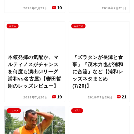
10
2018年7月21日
2018年7月21日
コラム
ニュース
本領発揮の気配か、マ
『ズラタンが長澤と食
ルティノスがチャンス
事』『茂木力也が浦和
を何度も演出(Jリーグ
に合流』など【浦和レ
浦和vs名古屋)【轡田哲
ッズネタまとめ
朗のレッズレビュー】
(7/20)】
19
21
2018年7月20日
2018年7月20日
ニュース
コラム