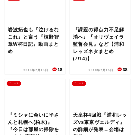
岩波拓也も『泣けるな
『課題の得点力不足解
これ』と言う『槙野智
消へ』『オリヴェイラ
章W杯日記』動画まと
監督会見』など【浦和
め
レッズネタまとめ
(7/14)】
18
38
2018年7月15日
2018年7月15日
ニュース
ニュース
『ミシャに会いに平さ
天皇杯4回戦『浦和レッ
んと札幌へ(柏木)』
ズvs東京ヴェルディ』
『今日は部屋の掃除を
の詳細が発表→会場は