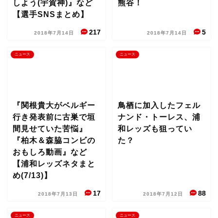
しよう(宇賀神)』など
熊谷！
【選手SNSまとめ】
217
5
2018年7月14日
2018年7月14日
ニュース
ニュース
『関根貴大がベルギー
鳥栖に加入したフェル
行き発表前に古巣で垣
ナンド・トーレス、浦
間見せていた苦悩』
和レッズも狙ってい
『柏木＆森脇コンビの
た？
おもしろ動画』など
【浦和レッズネタまと
め(7/13)】
17
88
2018年7月13日
2018年7月12日
ニュース
ニュース