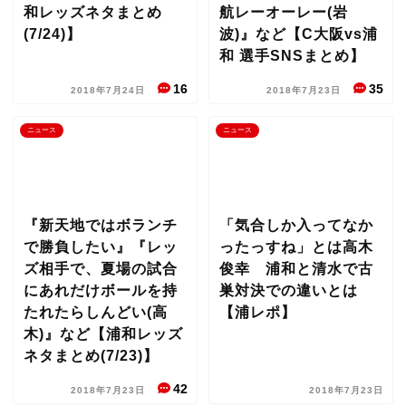
和レッズネタまとめ
航レーオーレー(岩
(7/24)】
波)』など【C大阪vs浦
和 選手SNSまとめ】
16
35
2018年7月24日
2018年7月23日
ニュース
ニュース
『新天地ではボランチ
「気合しか入ってなか
で勝負したい』『レッ
ったっすね」とは高木
ズ相手で、夏場の試合
俊幸 浦和と清水で古
にあれだけボールを持
巣対決での違いとは
たれたらしんどい(高
【浦レポ】
木)』など【浦和レッズ
ネタまとめ(7/23)】
42
2018年7月23日
2018年7月23日