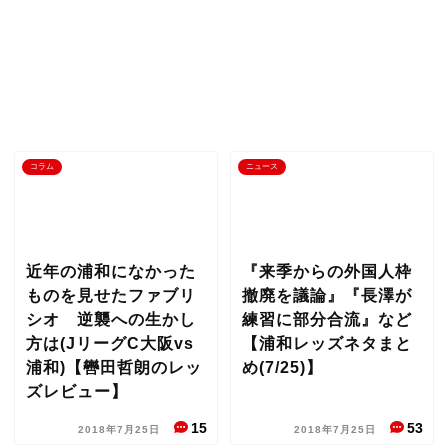
コラム
ニュース
近年の浦和になかった
『来季からの外国人枠
ものを見せたファブリ
撤廃を議論』『長澤が
シオ 逆襲への生かし
練習に部分合流』など
方は(JリーグC大阪vs
【浦和レッズネタまと
浦和)【轡田哲朗のレッ
め(7/25)】
ズレビュー】
15
53
2018年7月25日
2018年7月25日