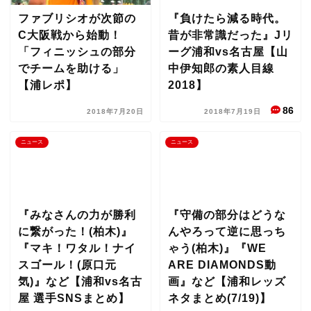
ファブリシオが次節の
『負けたら減る時代。
C大阪戦から始動！
昔が非常識だった』Jリ
「フィニッシュの部分
ーグ浦和vs名古屋【山
でチームを助ける」
中伊知郎の素人目線
【浦レポ】
2018】
86
2018年7月20日
2018年7月19日
ニュース
ニュース
『みなさんの力が勝利
『守備の部分はどうな
に繋がった！(柏木)』
んやろって逆に思っち
『マキ！ワタル！ナイ
ゃう(柏木)』『WE
スゴール！(原口元
ARE DIAMONDS動
気)』など【浦和vs名古
画』など【浦和レッズ
屋 選手SNSまとめ】
ネタまとめ(7/19)】