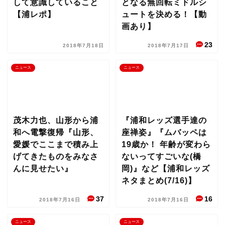
して意識していること
となる無回転ミドルシ
【浦レポ】
ュートを決める！【動
画あり】
23
2018年7月18日
2018年7月17日
ニュース
ニュース
茂木力也、山形から浦
『浦和レッズ選手達の
和へ電撃復帰『山形、
座禅姿』『ムバッペは
愛媛でここまで積み上
19歳か！ 年齢が変わら
げてきたものをみなさ
ないってすごいな(橋
んに見せたい』
岡)』など【浦和レッズ
ネタまとめ(7/16)】
37
16
2018年7月16日
2018年7月16日
ニュース
ニュース