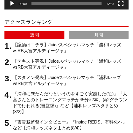
00:00
12:37
r
e
アクセスランキング
a
C
週間
月間
m
h
【議論はコチラ】Juiceスペシャルマッチ「浦和レッズ
vsRB大宮アルディージャ」
【テキスト実況】Juiceスペシャルマッチ「浦和レッズ
a
vsRB大宮アルディージャ」
【スタメン発表】Juiceスペシャルマッチ「浦和レッズ
n
vsRB大宮アルディージャ」
『浦和に来たんだなというのをすごく実感した(笹)』『大
n
宮さんとのトレーニングマッチが45分×2本、第2グラウン
ドで行われる(曺監督)』など【浦和レッズネタまとめ
(8/2)】
e
『曺貴裁監督インタビュー』『Inside REDS、有料化へ』
など【浦和レッズネタまとめ(8/4)】