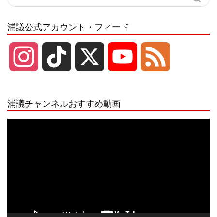
浦議公式アカウント・フィード
I
T
X
Y
F
n
i
o
e
浦議チャンネルおすすめ動画
s
k
u
e
動
画
プ
t
T
T
d
レ
ー
a
o
u
ヤ
ー
g
k
b