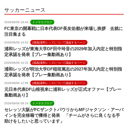
l
サッカーニュース
2026/08/06 18:44
ドメサカブログ
FC東京の開幕戦に日本代表DF長友佑都が来場し挨拶 去就に
注目集まる
2026/08/06 14:43
[浦議]浦和レッズについて議論するページ
浦和レッズが東海大学DF田中玲音の2029年加入内定と特別指
定承認を発表【プレー集動画あり】
2026/08/06 14:32
[浦議]浦和レッズについて議論するページ
浦和レッズが明治大学DF稲垣篤志の2027年加入内定と特別指
定承認を発表【プレー集動画あり】
2026/08/06 12:58
[浦議]浦和レッズについて議論するページ
元日本代表DF山根視来に浦和レッズが正式オファー【プレー
集動画あり】
2026/08/06 08:14
ドメサカブログ
セレッソ大阪がFCザンクトパウリからMFジャクソン・アーバ
インを完全移籍で獲得と発表 「チームがさらに良くなる手
助けをしたいと思っています」