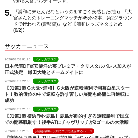
vsRB大宮アルディージャ」
『浦和に来たんだなというのをすごく実感した(笹)』『大
e
宮さんとのトレーニングマッチが45分×2本、第2グラウン
ドで行われる(曺監督)』など【浦和レッズネタまとめ
(8/2)】
l
サッカーニュース
2026/08/08 01:20
ドメサカブログ
日本代表DF冨安健洋の英プレミア・クリスタルパレス加入が
正式決定 鎌田大地とチームメイトに
2026/08/07 22:00
ドメサカブログ
【J1第1節 G大阪×浦和】G大阪が逆転勝利で開幕白星スター
ト！数的優位の中で逆転を許す苦しい展開も終盤に再逆転に
成功
2026/08/07 21:46
ドメサカブログ
【J1第1節 横浜FM×鹿島】鹿島が劇的すぎる逆転勝利で国立
での開幕戦制す！後半ATにチャヴリッチが2ゴールの大活躍
2026/08/07 21:33
[浦議]浦和レッズについて議論するページ
【議論はコチラ】J1リーグ第1節「ガンバ大阪vs浦和レッズ」