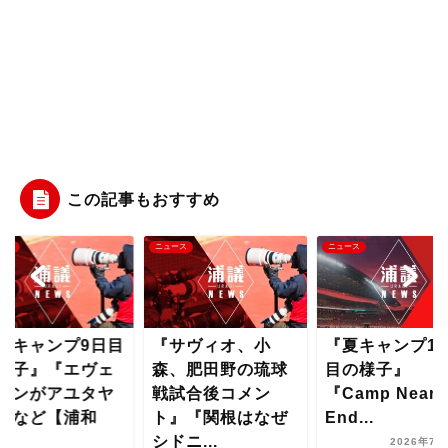
この記事もおすすめ
ニュース
ニュース
ニュース
『サヴィオ、小
『夏キャンプ17日
『夏キャンプ
森、肥田野の琉球
目の様子』
の様子』『
戦試合後コメン
『Camp Nears Its
ルトンがア
ト』『関根はなぜ
End...
へ』など【
シドニ...
レ...
2026年7月25日