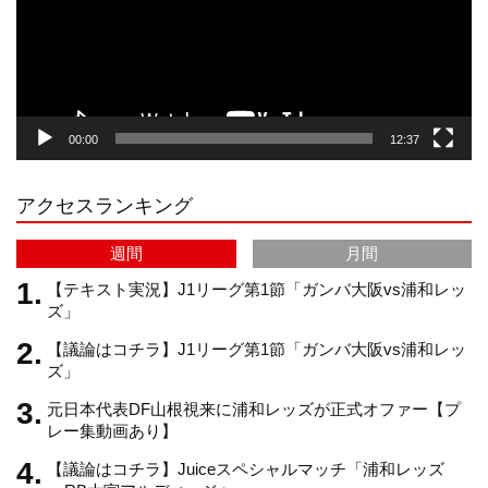
ー
a
o
u
ヤ
ー
g
k
b
00:00
12:37
r
e
アクセスランキング
a
C
週間
月間
m
h
【テキスト実況】J1リーグ第1節「ガンバ大阪vs浦和レッ
ズ」
【議論はコチラ】J1リーグ第1節「ガンバ大阪vs浦和レッ
a
ズ」
元日本代表DF山根視来に浦和レッズが正式オファー【プ
n
レー集動画あり】
【議論はコチラ】Juiceスペシャルマッチ「浦和レッズ
n