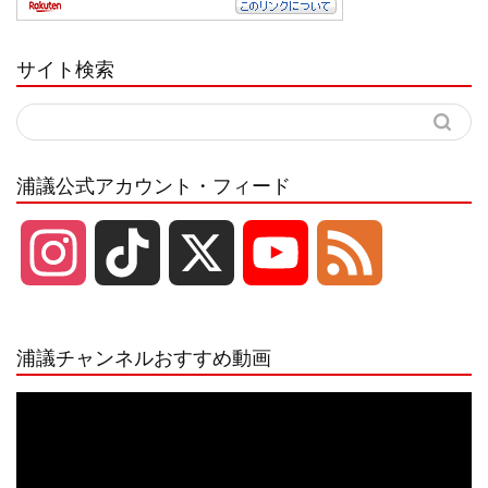
サイト検索
浦議公式アカウント・フィード
I
T
X
Y
F
n
i
o
e
浦議チャンネルおすすめ動画
s
k
u
e
動
画
プ
t
T
T
d
レ