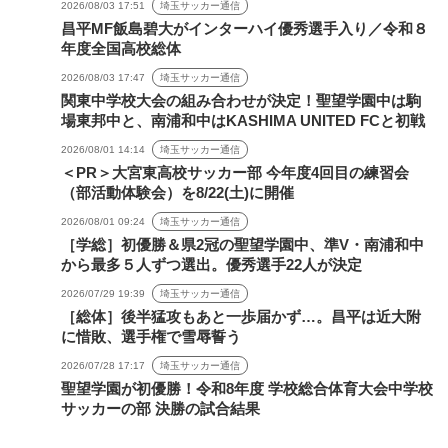
2026/08/03 17:51
埼玉サッカー通信
昌平MF飯島碧大がインターハイ優秀選手入り／令和８
年度全国高校総体
2026/08/03 17:47
埼玉サッカー通信
関東中学校大会の組み合わせが決定！聖望学園中は駒
場東邦中と、南浦和中はKASHIMA UNITED FCと初戦
2026/08/01 14:14
埼玉サッカー通信
＜PR＞大宮東高校サッカー部 今年度4回目の練習会
（部活動体験会）を8/22(土)に開催
2026/08/01 09:24
埼玉サッカー通信
［学総］初優勝＆県2冠の聖望学園中、準V・南浦和中
から最多５人ずつ選出。優秀選手22人が決定
2026/07/29 19:39
埼玉サッカー通信
［総体］後半猛攻もあと一歩届かず…。昌平は近大附
に惜敗、選手権で雪辱誓う
2026/07/28 17:17
埼玉サッカー通信
聖望学園が初優勝！令和8年度 学校総合体育大会中学校
サッカーの部 決勝の試合結果