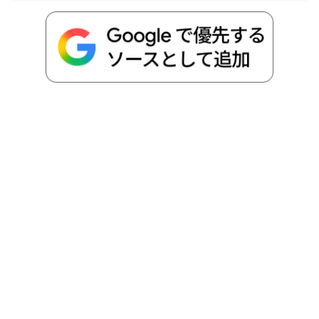
o
r
t
n
k
e
k