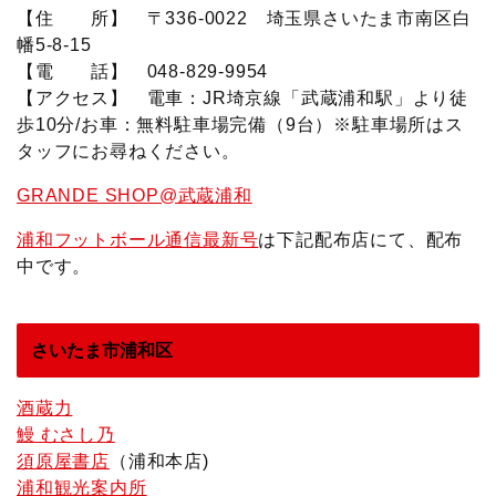
【住 所】 〒336-0022 埼玉県さいたま市南区白
幡5-8-15
【電 話】 048-829-9954
【アクセス】 電車：JR埼京線「武蔵浦和駅」より徒
歩10分/お車：無料駐車場完備（9台）※駐車場所はス
タッフにお尋ねください。
GRANDE SHOP@武蔵浦和
浦和フットボール通信最新号
は下記配布店にて、配布
中です。
さいたま市浦和区
酒蔵力
鰻 むさし乃
須原屋書店
（浦和本店)
浦和観光案内所