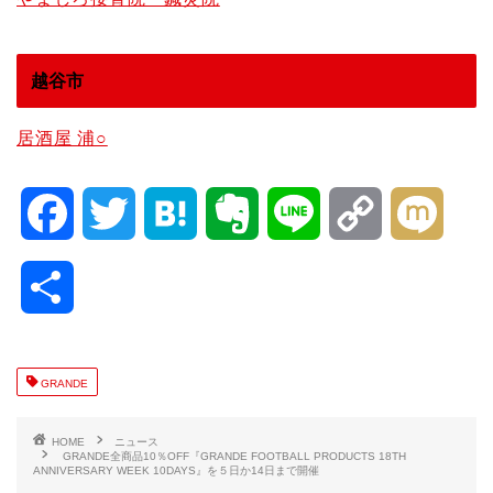
越谷市
居酒屋 浦○
F
T
H
E
L
C
M
a
w
a
v
i
o
i
共
c
i
t
e
n
p
x
有
e
t
e
r
e
y
i
GRANDE
b
t
n
n
L
HOME
ニュース
GRANDE全商品10％OFF『GRANDE FOOTBALL PRODUCTS 18TH
ANNIVERSARY WEEK 10DAYS』を５日か14日まで開催
o
e
a
o
i