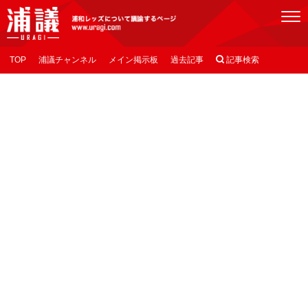
[浦議]浦和レッズについて議論するページ
TOP
浦議チャンネル
メイン掲示板
過去記事

記事検索