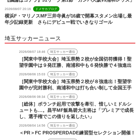
2026/08/07 20:16
ドメサカブログ
横浜F・マリノスMF三井寺眞が16歳で開幕スタメン出場し最
年少記録更新 さらにデビュー戦でいきなりゴール
埼玉サッカーニュース
2026/08/07 18:46
埼玉サッカー通信
［関東中学校大会］埼玉県勢２校が全国切符獲得！聖
望学園中は９発圧勝、南浦和中も６発快勝で４強進出
2026/08/06 15:03
埼玉サッカー通信
［関東中学校大会］埼玉県勢２校が８強進出！聖望学
園中が完封勝利、南浦和中は打ち合い制して全国王手
2026/08/06 08:34
埼玉サッカー通信
［総体］ボランチ起用で攻撃を牽引、惜しいミドルシ
ュートも…。昌平MF飯島碧大主将は「プレミアで成長
し、選手権でこの借りを返したい」
2026/08/04 14:56
埼玉サッカー通信
＜PR＞FC PROSPERDADE練習型セレクション開催！