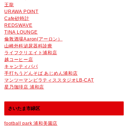
王龍
URAWA POINT
Cafe砂時計
REDSWAVE
TINA LOUNGE
倫敦酒場Aaron(アーロン）
山崎外科泌尿器科診療
ライフクリエイト浦和店
越コーヒー店
キャンティパパ
手打ちうどんそば あじめん浦和店
マンツーマンピラティススタジオLB-CAT
星乃珈琲店 浦和店
さいたま市緑区
football park 浦和美園店