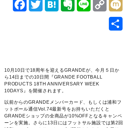
F
T
H
E
L
C
M
a
w
a
v
i
o
i
共
c
i
t
e
n
p
x
有
e
t
e
r
e
y
i
b
t
n
n
L
10月10日で18周年を迎えるGRANDEが、今月５日か
o
e
a
o
i
ら14日までの10日間『GRANDE FOOTBALL
PRODUCTS 18TH ANNIVERSARY WEEK
o
r
t
n
10DAYS』を開催されます。
k
e
k
以前からのGRANDEメンバーカード、もしくは浦和フ
ットボール通信Vol.74最新号をお持ちいただくと
GRANDEショップの全商品が10%OFFとなるキャンペ
ーンを実施。さらに13日にはフットサル施設では第2回