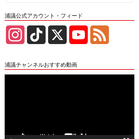
浦議公式アカウント・フィード
I
T
X
Y
F
n
i
o
e
浦議チャンネルおすすめ動画
s
k
u
e
動
画
プ
t
T
T
d
レ
ー
a
o
u
ヤ
ー
g
k
b