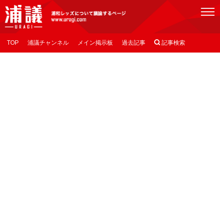
[浦議]浦和レッズについて議論するページ
TOP
浦議チャンネル
メイン掲示板
過去記事

記事検索