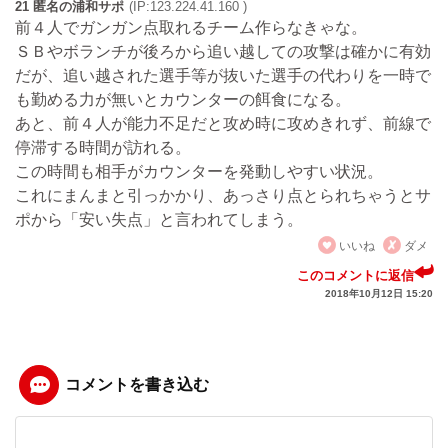
21 匿名の浦和サポ
(IP:123.224.41.160 )
前４人でガンガン点取れるチーム作らなきゃな。
ＳＢやボランチが後ろから追い越しての攻撃は確かに有効
だが、追い越された選手等が抜いた選手の代わりを一時で
も勤める力が無いとカウンターの餌食になる。
あと、前４人が能力不足だと攻め時に攻めきれず、前線で
停滞する時間が訪れる。
この時間も相手がカウンターを発動しやすい状況。
これにまんまと引っかかり、あっさり点とられちゃうとサ
ポから「安い失点」と言われてしまう。
いいね
ダメ
このコメントに返信
2018年10月12日 15:20
コメントを書き込む