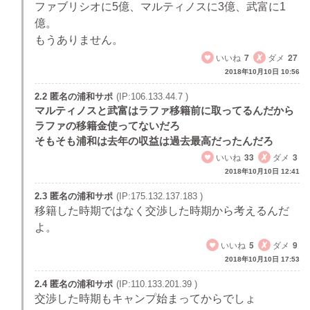
ファブリシオに5億、マルティノスに3億、武富に1
億。
もうありません。
いいね
7
ダメ
27
2018年10月10日 10:56
2.2 匿名の浦和サポ
(IP:106.133.44.7 )
マルティノスと武富はラファ移籍前に取ってるんだから
ラファの移籍金使ってないだろ
そもそも浦和は去年の収益は過去最高だったんだろ
いいね
33
ダメ
3
2018年10月10日 12:41
2.3 匿名の浦和サポ
(IP:175.132.137.183 )
移籍した時期ではなく交渉した時期から考えるんだ
よ。
いいね
5
ダメ
9
2018年10月10日 17:53
2.4 匿名の浦和サポ
(IP:110.133.201.39 )
交渉した時期もキャンプ始まってからでしょ