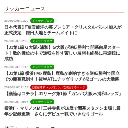
サッカーニュース
2026/08/08 01:20
ドメサカブログ
日本代表DF冨安健洋の英プレミア・クリスタルパレス加入が
正式決定 鎌田大地とチームメイトに
2026/08/07 22:00
ドメサカブログ
【J1第1節 G大阪×浦和】G大阪が逆転勝利で開幕白星スター
ト！数的優位の中で逆転を許す苦しい展開も終盤に再逆転に
成功
2026/08/07 21:46
ドメサカブログ
【J1第1節 横浜FM×鹿島】鹿島が劇的すぎる逆転勝利で国立
での開幕戦制す！後半ATにチャヴリッチが2ゴールの大活躍
2026/08/07 21:33
[浦議]浦和レッズについて議論するページ
【議論はコチラ】J1リーグ第1節「ガンバ大阪vs浦和レッズ」
2026/08/07 20:16
ドメサカブログ
横浜F・マリノスMF三井寺眞が16歳で開幕スタメン出場し最
年少記録更新 さらにデビュー戦でいきなりゴール