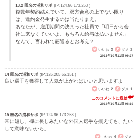
13.2 匿名の浦和サポ
(IP:124.96.173.253 )
複数年契約結んでいて、双方合意の上でない限り
は、違約金発生するのは当たりまえ。
あなたが、雇用期間の決まった社員で「明日から会
社に来なくていいよ、もちろん給与は払いません」
なんて、言われて筋通るとお考え？
いいね
3
ダメ
2
2018年10月11日 09:27
14 匿名の浦和サポ
(IP:126.205.65.151 )
良い選手を獲得して人気が上がればいいと思いますよ
いいね
2
ダメ
1
このコメントに返信
2018年10月11日 08:16
15 匿名の浦和サポ
(IP:124.96.173.253 )
帯に短し、襷に長しみたいな外国人選手を揃えても、たい
して意味ないから。
いいね
4
ダメ