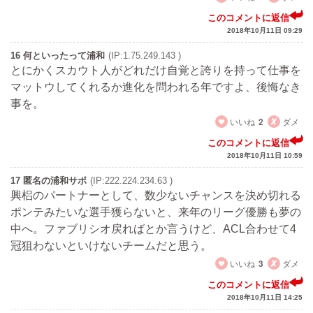
このコメントに返信
2018年10月11日 09:29
16 何といったって浦和
(IP:1.75.249.143 )
とにかくスカウト人がどれだけ自覚と誇りを持って仕事を
マットウしてくれるか進化を問われる年ですよ、後悔なき
事を。
いいね
2
ダメ
このコメントに返信
2018年10月11日 10:59
17 匿名の浦和サポ
(IP:222.224.234.63 )
興梠のパートナーとして、数少ないチャンスを決め切れる
ポンテみたいな選手獲らないと、来年のリーグ優勝も夢の
中へ。ファブリシオ戻ればとか言うけど、ACL合わせて4
冠狙わないといけないチームだと思う。
いいね
3
ダメ
このコメントに返信
2018年10月11日 14:25