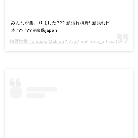
みんなが集まりました??? 頑張れ槙野! 頑張れ日
本?????? #森保japan
槙野智章 Tomoaki Makino
さん(@makino.5_official)がシェアした投稿 –