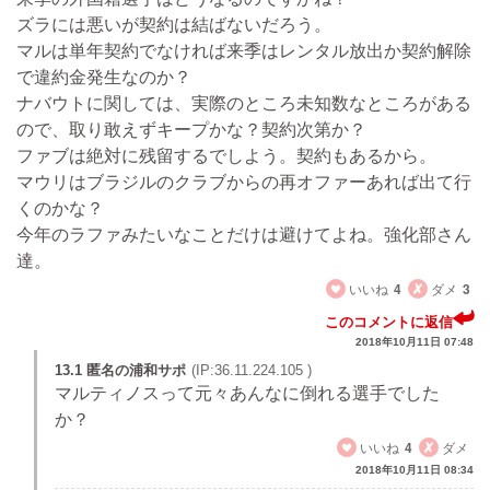
ズラには悪いが契約は結ばないだろう。
マルは単年契約でなければ来季はレンタル放出か契約解除
で違約金発生なのか？
ナバウトに関しては、実際のところ未知数なところがある
ので、取り敢えずキープかな？契約次第か？
ファブは絶対に残留するでしよう。契約もあるから。
マウリはブラジルのクラブからの再オファーあれば出て行
くのかな？
今年のラファみたいなことだけは避けてよね。強化部さん
達。
いいね
4
ダメ
3
このコメントに返信
2018年10月11日 07:48
13.1 匿名の浦和サポ
(IP:36.11.224.105 )
マルティノスって元々あんなに倒れる選手でした
か？
いいね
4
ダメ
2018年10月11日 08:34