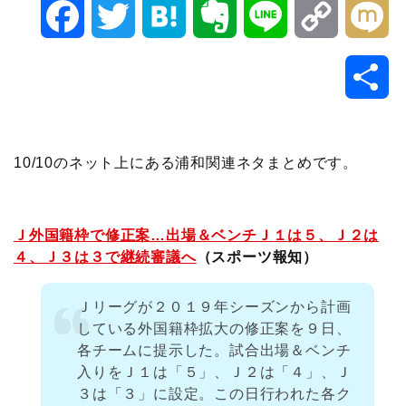
F
T
H
E
L
C
M
a
w
a
v
i
o
i
共
c
i
t
e
n
p
x
有
e
t
e
r
e
y
i
10/10のネット上にある浦和関連ネタまとめです。
b
t
n
n
L
o
e
a
o
i
Ｊ外国籍枠で修正案…出場＆ベンチＪ１は５、Ｊ２は
４、Ｊ３は３で継続審議へ
（スポーツ報知）
o
r
t
n
Ｊリーグが２０１９年シーズンから計画
k
e
k
している外国籍枠拡大の修正案を９日、
各チームに提示した。試合出場＆ベンチ
入りをＪ１は「５」、Ｊ２は「４」、Ｊ
３は「３」に設定。この日行われた各ク