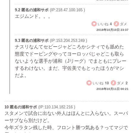
9.2 匿名の浦和サポ
(IP:218.47.100.165 )
エジムンド。。。
いいね
4
ダメ
2018年10月10日 23:37
9.3 匿名の浦和サポ
(IP:153.204.253.249 )
ナスリなんてセビージャどころかシティでも舐めた
態度でドーピングやってヨーロッパじゃどこも取ら
ないような選手が浦和（Jリーグ）でまともにプレー
するわけない。まだ、宇佐美でもとったほうがマシ
だよ。
いいね
10
ダメ
2
2018年10月11日 00:21
10 匿名の浦和サポ
(IP:110.134.182.216 )
スタメンで試合に出ない外人はほんとに入らない。スーパ
ーサブなら別だけど。
今年ズラタン残した時、フロント勝つ気ある？ってマジで