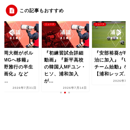
この記事もおすすめ
ース
ニュース
ニュース
橋岡大樹がボル
『初練習試合詳細
『安部裕葵がF
アMGへ移籍』
動画』『新平高校
治に加入』『U-
岡野雅行の半生
の韓国人MFユン・
チーム始動』な
映画化』など
ヒソ、浦和加入
【浦和レッズ...
...
が...
2026年7月
2026年7月31日
2026年7月14日