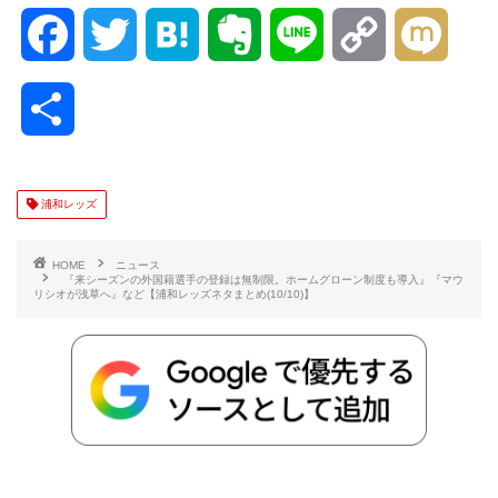
F
T
H
E
L
C
M
a
w
a
v
i
o
i
共
c
i
t
e
n
p
x
有
e
t
e
r
e
y
i
浦和レッズ
b
t
n
n
L
HOME
ニュース
『来シーズンの外国籍選手の登録は無制限。ホームグローン制度も導入』『マウ
リシオが浅草へ』など【浦和レッズネタまとめ(10/10)】
o
e
a
o
i
o
r
t
n
k
e
k