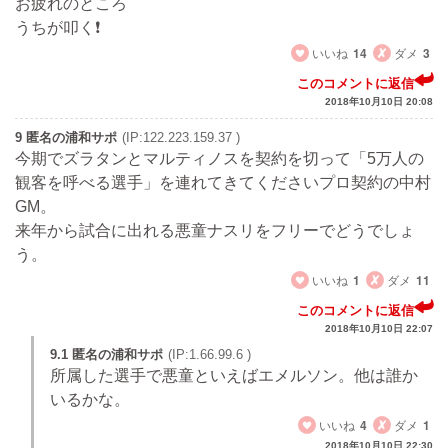
お疲れのところ
うちが叩く❗
いいね
14
ダメ
3
このコメントに返信
2018年10月10日 20:08
9 匿名の浦和サポ
(IP:122.223.159.37 )
今期でズラタンとマルティノスを契約を切って「5万人の
観客を呼べる選手」を連れてきてくださいプロ契約の中村
GM。
来年から試合に出れる悪童ナスリをフリーでどうでしょ
う。
いいね
1
ダメ
11
このコメントに返信
2018年10月10日 22:07
9.1 匿名の浦和サポ
(IP:1.66.99.6 )
所属した選手で悪童といえばエメルソン。他は誰か
いるかな。
いいね
4
ダメ
1
2018年10月10日 22:30