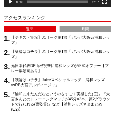
00:00
12:37
r
e
アクセスランキング
a
C
週間
月間
m
h
【テキスト実況】J1リーグ第1節「ガンバ大阪vs浦和レッ
ズ」
【議論はコチラ】J1リーグ第1節「ガンバ大阪vs浦和レッ
a
ズ」
元日本代表DF山根視来に浦和レッズが正式オファー【プ
n
レー集動画あり】
【議論はコチラ】Juiceスペシャルマッチ「浦和レッズ
n
vsRB大宮アルディージャ」
『浦和に来たんだなというのをすごく実感した(笹)』『大
e
宮さんとのトレーニングマッチが45分×2本、第2グラウン
ドで行われる(曺監督)』など【浦和レッズネタまとめ
(8/2)】
l