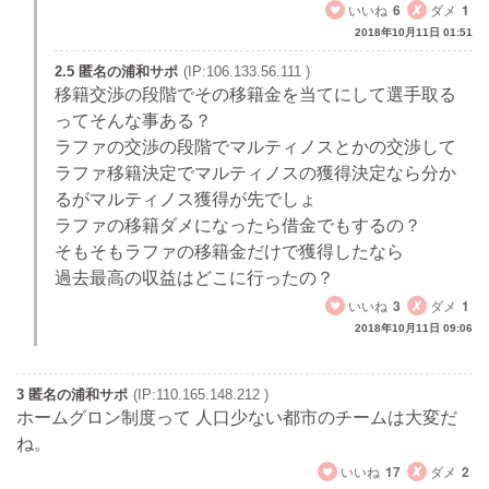
いいね
6
ダメ
1
2018年10月11日 01:51
2.5 匿名の浦和サポ
(IP:106.133.56.111 )
移籍交渉の段階でその移籍金を当てにして選手取る
ってそんな事ある？
ラファの交渉の段階でマルティノスとかの交渉して
ラファ移籍決定でマルティノスの獲得決定なら分か
るがマルティノス獲得が先でしょ
ラファの移籍ダメになったら借金でもするの？
そもそもラファの移籍金だけで獲得したなら
過去最高の収益はどこに行ったの？
いいね
3
ダメ
1
2018年10月11日 09:06
3 匿名の浦和サポ
(IP:110.165.148.212 )
ホームグロン制度って 人口少ない都市のチームは大変だ
ね。
いいね
17
ダメ
2