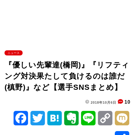
ニュース
『優しい先輩達(橋岡)』『リフティ
ング対決果たして負けるのは誰だ
(槙野)』など【選手SNSまとめ】
10
2018年10月6日
F
T
H
E
L
C
M
a
w
a
v
i
o
i