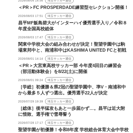
2026/08/04 14:56
埼玉サッカー通信
＜PR＞FC PROSPERDADE練習型セレクション開催！
2026/08/03 17:51
埼玉サッカー通信
昌平MF飯島碧大がインターハイ優秀選手入り／令和８
年度全国高校総体
2026/08/03 17:47
埼玉サッカー通信
関東中学校大会の組み合わせが決定！聖望学園中は駒
場東邦中と、南浦和中はKASHIMA UNITED FCと初戦
2026/08/01 14:14
埼玉サッカー通信
＜PR＞大宮東高校サッカー部 今年度4回目の練習会
（部活動体験会）を8/22(土)に開催
2026/08/01 09:24
埼玉サッカー通信
［学総］初優勝＆県2冠の聖望学園中、準V・南浦和中
から最多５人ずつ選出。優秀選手22人が決定
2026/07/29 19:39
埼玉サッカー通信
［総体］後半猛攻もあと一歩届かず…。昌平は近大附
に惜敗、選手権で雪辱誓う
2026/07/28 17:17
埼玉サッカー通信
聖望学園が初優勝！令和8年度 学校総合体育大会中学校