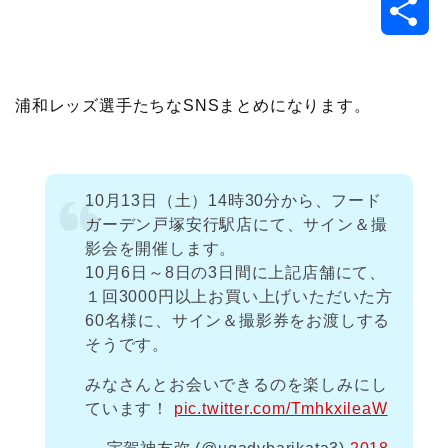
共
c
i
t
e
n
p
x
有
e
t
e
r
e
y
i
浦和レッズ選手たちなSNSまとめになります。
b
t
n
n
L
o
e
a
o
i
10月13日（土）14時30分から、フード
ガーデン戸塚安行駅店にて、サイン＆撮
o
r
t
n
影会を開催します。
10月6日～8日の3日間に上記店舗にて、
k
e
k
１回3000円以上お買い上げいただいた方
60名様に、サイン＆撮影券をお渡しする
そうです。
みなさんとお会いできるのを楽しみにし
ています！
pic.twitter.com/TmhkxileaW