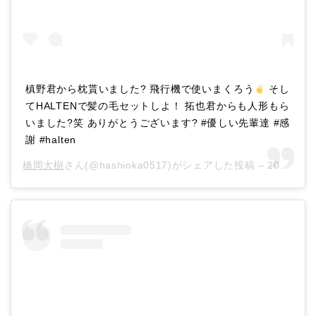
槙野君から枕貰いました? 飛行機で使いまくろう
そし
てHALTENで髪の毛セットしよ！ 拓也君からも人形もら
いました?笑 ありがとうございます? #優しい先輩達 #感
謝 #halten
橋岡大樹
さん(@hashioka0517)がシェアした投稿 –
2018年10月月5日午前2時04分PDT