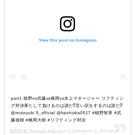
View this post on Instagram
part1 槙野vs武藤vs橋岡vs水上マネージャー リフティン
グ対決果たして負けるのは誰だ⁇言い訳をするのは誰だ⁇
@mutoyuki.9_official @hashioka0517 #槙野智章 #武
藤雄樹 #橋岡大樹 #リフティング対決
槙野智章 Tomoaki Makino
さん(@makino.5_official)がシェアした投稿 –