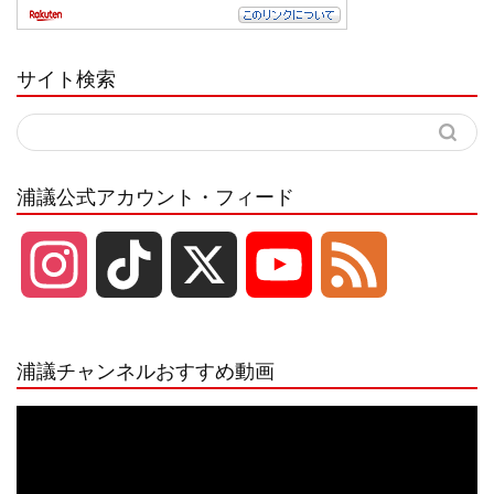
サイト検索
浦議公式アカウント・フィード
I
T
X
Y
F
n
i
o
e
浦議チャンネルおすすめ動画
s
k
u
e
動
画
プ
t
T
T
d
レ