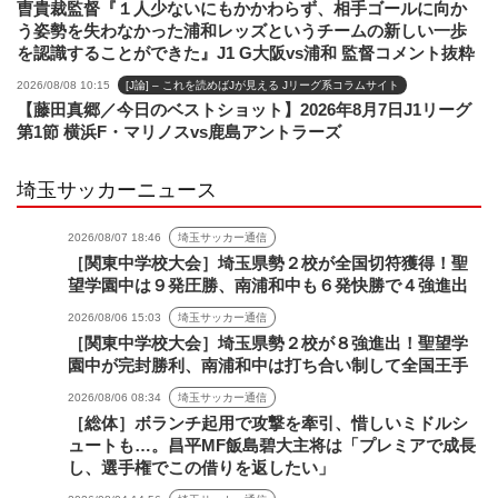
曺貴裁監督『１人少ないにもかかわらず、相手ゴールに向か
う姿勢を失わなかった浦和レッズというチームの新しい一歩
を認識することができた』J1 G大阪vs浦和 監督コメント抜粋
2026/08/08 10:15
[J論] – これを読めばJが見える Jリーグ系コラムサイト
【藤田真郷／今日のベストショット】2026年8月7日J1リーグ
第1節 横浜F・マリノスvs鹿島アントラーズ
埼玉サッカーニュース
2026/08/07 18:46
埼玉サッカー通信
［関東中学校大会］埼玉県勢２校が全国切符獲得！聖
望学園中は９発圧勝、南浦和中も６発快勝で４強進出
2026/08/06 15:03
埼玉サッカー通信
［関東中学校大会］埼玉県勢２校が８強進出！聖望学
園中が完封勝利、南浦和中は打ち合い制して全国王手
2026/08/06 08:34
埼玉サッカー通信
［総体］ボランチ起用で攻撃を牽引、惜しいミドルシ
ュートも…。昌平MF飯島碧大主将は「プレミアで成長
し、選手権でこの借りを返したい」