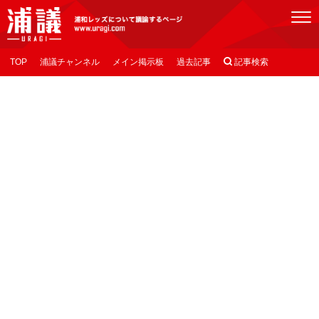
[浦議]浦和レッズについて議論するページ
TOP
浦議チャンネル
メイン掲示板
過去記事

記事検索