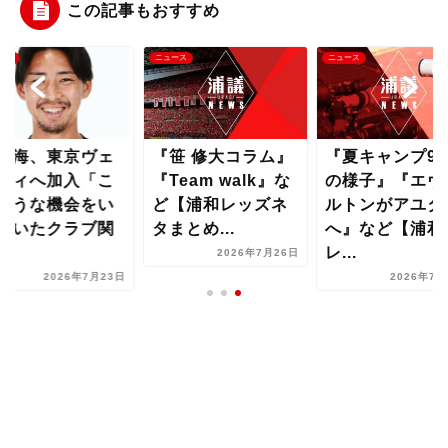
この記事もおすすめ
ース
ニュース
ニュース
戸海、東京ヴェ
『笹 修大コラム』
『夏キャンプ9
ディへ加入「こ
『Team walk』な
の様子』『エヴ
ような機会をい
ど【浦和レッズネ
ルトンがアユタ
だいたクラブ関
タまとめ...
へ』など【浦和
..
レ...
2026年7月26日
2026年7月23日
2026年7月