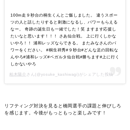
100m走９秒台の桐生くんとご飯しました。 違うスポー
ツの人と話したりすると刺激になるし、パワーもらえる
なー。 奇跡の誕生日も一緒でした！笑 ますます応援し
たいなと思います！！！ さあ仙台戦。 上に行くしかな
いやろ！！ 浦和レッズならできる。 またみなさんのパ
ワーをください。 #桐生祥秀#９秒台#どんな足の回転な
んやろ#浦和レッズ#ベガルタ仙台戦#勝ちます#上に行く
しかないやろ
柏木陽介
さん(@yosuke_kashiwagi)がシェアした投稿 –
201
リフティング対決を見ると橋岡選手の課題と伸びしろ
を感じます。今後がもっともっと楽しみです！