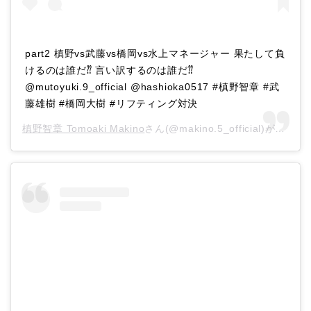
part2 槙野vs武藤vs橋岡vs水上マネージャー 果たして負
けるのは誰だ⁇ 言い訳するのは誰だ⁇
@mutoyuki.9_official @hashioka0517 #槙野智章 #武
藤雄樹 #橋岡大樹 #リフティング対決
槙野智章 Tomoaki Makino
さん(@makino.5_official)がシェアした投稿 –