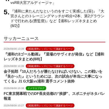
n
vsRB大宮アルディージャ」
『浦和に来たんだなというのをすごく実感した(笹)』『大
e
宮さんとのトレーニングマッチが45分×2本、第2グラウン
ドで行われる(曺監督)』など【浦和レッズネタまとめ
(8/2)】
l
サッカーニュース
2026/08/08 13:39
[浦議]浦和レッズについて議論するページ
『浦和の3ゴール動画』『退場のサヴィオが発信』など【浦和
レッズネタまとめ(8/8)】
2026/08/08 10:39
[浦議]浦和レッズについて議論するページ
金子拓郎『10人だろうが勝たなければいけない。この戦いを
『良かった』というためには、次の試合が本当に大事になっ
てくる』J1 G大阪vs浦和 選手コメント抜粋
2026/08/08 10:38
ドメサカブログ
FC東京開幕戦でのDF長友佑都の“挨拶”、スポニチがネタバレ
報道
2026/08/08 10:27
[浦議]浦和レッズについて議論するページ