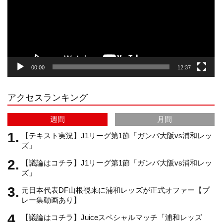
ー
a
o
u
ヤ
ー
g
k
b
00:00
12:37
r
e
アクセスランキング
a
C
週間
月間
m
h
【テキスト実況】J1リーグ第1節「ガンバ大阪vs浦和レッ
ズ」
【議論はコチラ】J1リーグ第1節「ガンバ大阪vs浦和レッ
a
ズ」
元日本代表DF山根視来に浦和レッズが正式オファー【プ
n
レー集動画あり】
【議論はコチラ】Juiceスペシャルマッチ「浦和レッズ