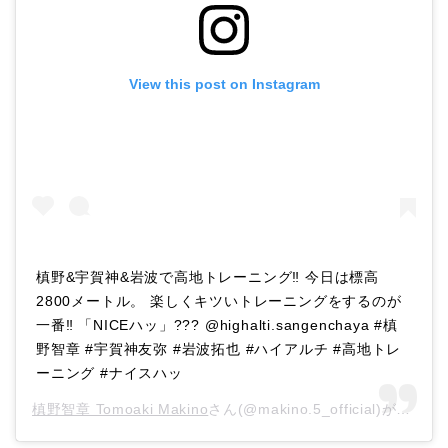
View this post on Instagram
槙野&宇賀神&岩波で高地トレーニング‼︎ 今日は標高
2800メートル。 楽しくキツいトレーニングをするのが
一番‼︎ 「NICEハッ」??? @highalti.sangenchaya #槙
野智章 #宇賀神友弥 #岩波拓也 #ハイアルチ #高地トレ
ーニング #ナイスハッ
槙野智章 Tomoaki Makino
さん(@makino.5_official)がシェアした投稿 –