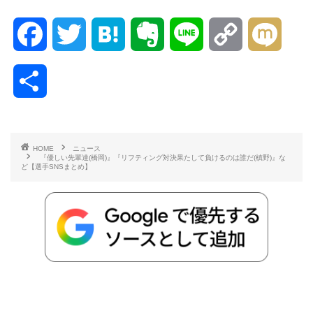
F
T
H
E
L
C
M
a
w
a
v
i
o
i
共
c
i
t
e
n
p
x
有
e
t
e
r
e
y
i
HOME
ニュース
『優しい先輩達(橋岡)』『リフティング対決果たして負けるのは誰だ(槙野)』な
b
t
n
n
L
ど【選手SNSまとめ】
o
e
a
o
i
o
r
t
n
k
e
k