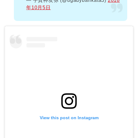
— 宇賀神友弥 (@ugadybarikata3)
2018
年10月5日
View this post on Instagram