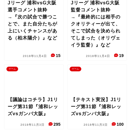
Jリーグ 浦和vsG大阪
Jリーグ 浦和vsG大阪
選手コメント抜粋
監督コメント抜粋
→『次の試合で勝つこ
→『最終的には相手の
とで、また自分たちが
クオリティーが出て、
上にいくチャンスがあ
そこで試合を決められ
る（柏木陽介）』など
てしまった（オリヴェ
イラ監督）』など
15
19
2018年11月4日
2018年11月4日
ゲーム
ゲーム
【議論はコチラ】J1リ
【テキスト実況】J1リ
ーグ第31節『浦和レッ
ーグ第31節『浦和レッ
ズvsガンバ大阪』
ズvsガンバ大阪』
295
100
2018年11月3日
2018年11月3日