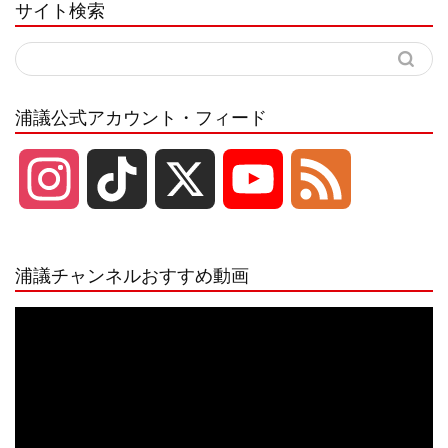
サイト検索
浦議公式アカウント・フィード
I
T
X
Y
F
n
i
o
e
浦議チャンネルおすすめ動画
s
k
u
e
動
画
プ
t
T
T
d
レ
ー
a
o
u
ヤ
ー