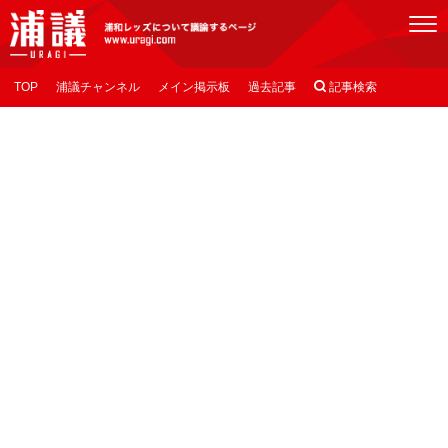
[浦議]浦和レッズについて議論するページ
TOP
浦議チャンネル
メイン掲示板
過去記事

記事検索