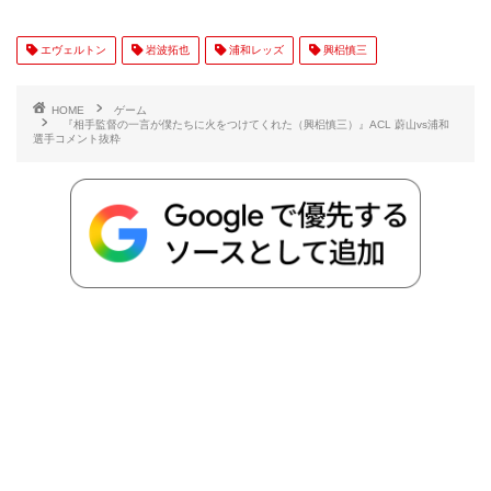
有
e
t
e
r
e
y
i
エヴェルトン
岩波拓也
浦和レッズ
興梠慎三
b
t
n
n
L
HOME
ゲーム
『相手監督の一言が僕たちに火をつけてくれた（興梠慎三）』ACL 蔚山vs浦和
選手コメント抜粋
o
e
a
o
i
o
r
t
n
k
e
k