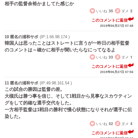
相手の監督余裕かましてた感じか
いいね
35
ダメ
2
このコメントに返信
2019年06月27日 07:48
10 匿名の浦和サポ
(IP:1.66.98.174 )
韓国人は思ったことはストレートに言うが一昨日の相手監督
のコメントは～確かに相手が聞いたらなにってなるよ
いいね
33
ダメ
1
このコメントに返信
2019年06月27日 07:56
11 匿名の浦和サポ
(IP:49.98.161.54 )
この試合の勝因は監督の差。
大槻氏は勝つ事を信じ、そして1戦目から見事なスカウティン
グをして的確な選手交代をした。
一方相手監督は1戦目の勝利で慢心状態になりそれが選手に伝
染した。
いいね
52
ダメ
4
このコメントに返信