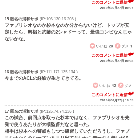
このコメントに返信
2019年06月27日 09:07
15 匿名の浦和サポ
(IP:106.130.16.203 )
ファブリシオなのか杉本なのか分からないけど、トップが安
定したら、興梠と武藤の2シャドーって、最強コンビなんじゃ
ないかな。
いいね
28
ダメ
1
このコメントに返信
2019年06月27日 09:38
16 匿名の浦和サポ
(IP:111.171.135.134 )
今までのACLの経験が生きてきてる。
いいね
42
ダメ
このコメントに返信
2019年06月27日 10:05
17 匿名の浦和サポ
(IP:126.74.74.136 )
この試合、前回点を取った杉本ではなく、ファブリシオを先
発で使うあたりが大槻監督だなと思った。
相手は杉本への警戒もしつつ練習していただろうし、ファブ
リシオなら今シーズンあまり出てないからデータも無いだろ