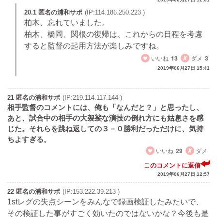
20.1 匿名の浦和サポ
(IP:114.186.250.223 )
柏木、忘れていました。
柏木、橋岡、関根の復帰は、これからの日程を考慮
すると監督の起用方法が楽しみですね。
いいね
13
ダメ
3
2019年06月27日 15:41
21 匿名の浦和サポ
(IP:219.114.117.144 )
相手監督のコメントには、俺も「なんだと？」と思ったし、
あと、試合中の相手の大袈裟な演技の倒れ方にも姑息さを感
じた。それらを跳ね返しての３－０勝利だっただけに、気持
ちよすぎる。
いいね
29
ダメ
このコメントに返信
2019年06月27日 12:57
22 匿名の浦和サポ
(IP:153.222.39.213 )
1stレグの失点シーンをみんなで録画検証したみたいで、
その検証した事がすごく効いたのではないかな？今後も是