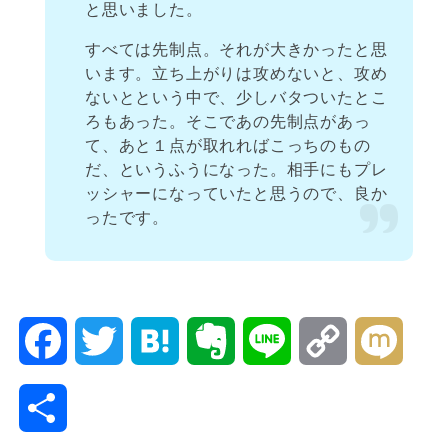
と思いました。
すべては先制点。それが大きかったと思
います。立ち上がりは攻めないと、攻め
ないとという中で、少しバタついたとこ
ろもあった。そこであの先制点があっ
て、あと１点が取れればこっちのもの
だ、というふうになった。相手にもプレ
ッシャーになっていたと思うので、良か
ったです。
F
T
H
E
L
C
M
a
w
a
v
i
o
i
共
c
i
t
e
n
p
x