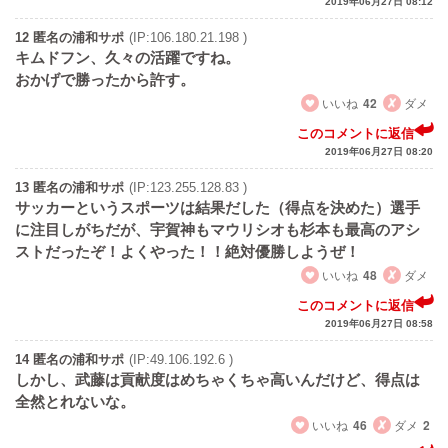
2019年06月27日 08:12
12 匿名の浦和サポ
(IP:106.180.21.198 )
キムドフン、久々の活躍ですね。
おかげで勝ったから許す。
いいね
42
ダメ
このコメントに返信
2019年06月27日 08:20
13 匿名の浦和サポ
(IP:123.255.128.83 )
サッカーというスポーツは結果だした（得点を決めた）選手
に注目しがちだが、宇賀神もマウリシオも杉本も最高のアシ
ストだったぞ！よくやった！！絶対優勝しようぜ！
いいね
48
ダメ
このコメントに返信
2019年06月27日 08:58
14 匿名の浦和サポ
(IP:49.106.192.6 )
しかし、武藤は貢献度はめちゃくちゃ高いんだけど、得点は
全然とれないな。
いいね
46
ダメ
2