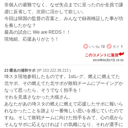
非個人の避難でなく、なぜ失点までに至ったのか全員で謙
虚に反省して、次節に活かして欲しい。
今回は韓国の監督の言葉と、みんなで録画検証した事が功
を奏したかな？
最高の試合に We are REDS！！
現地組、応援ありがとう！
いいね
12
ダメ
1
このコメントに返信
2019年06月27日 15:32
23 匿名の浦和サポ
(IP:153.222.39.213 )
埼スタ現地参戦したものです。1stレグ、燃えに燃えてた
北サポ、その燃えてた北サポが敗戦チームにブーイングか
なって思ったら、そうでなく拍手を！
それを見逃さなかった大槻さん。
あなたがあの埼スタの燃えに燃えて応援したサポに報いら
れなかったことを誰より一番悔しい思いを感じていたので
すね。そして敗戦チームに向けた拍手をみて、心の底から
そんなサポに応えなければ！の気概になり、それが選手に