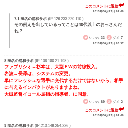
このコメントに返信
2019年06月27日 07:40
7.1 匿名の浦和サポ
(IP:126.233.220.110 )
その例えを出しているってことは40代以上のおっさんだ
ね？
いいね
33
ダメ
7
2019年06月27日 09:37
8 匿名の浦和サポ
(IP:106.180.21.198 )
ファブリシオ→杉本は、大型ＦWの前線投入。
岩波→長澤は、システムの変更。
単にフレッシュな選手に交代するだけではないから、相手
に与えるインパクトがありますよね。
大槻監督イコール屈指の指導者、に同意。
いいね
89
ダメ
2
このコメントに返信
2019年06月27日 07:40
9 匿名の浦和サポ
(IP:210.149.254.226 )