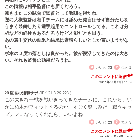
この情報は相手監督にも届くだろう。
彼もまたこの試合で監督として教訓を得たね。
逆に大槻監督は相手チームには舐めた発言はせず自分たちを
うまく鼓舞したり選手起用でコントロールしてる。これは分
析などの経験もあるだろうけど才能だとも思う。
あの選手交代の効果と結果は素晴らしいとしか言いようがな
い。
杉本の２度の落としは良かった。彼が復活してきたのは大き
い。それも監督の効果だろうね。
いいね
32
ダメ
2
このコメントに返信
2019年06月27日 11:55
20 匿名の浦和サポ
(IP:121.3.29.223 )
この大きな一戦を戦いきってきたチームに、これから、い
かに柏木がフィットするのか、すごく楽しみだ。戦うキャ
プテンになってくれたら、いいよねー
いいね
23
ダメ
3
このコメントに返信
2019年06月27日 12:01