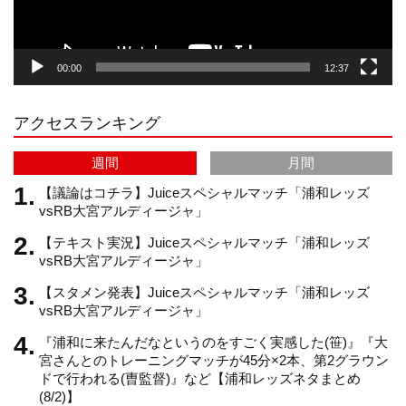
g
k
b
00:00
12:37
r
e
アクセスランキング
a
C
週間
月間
m
h
【議論はコチラ】Juiceスペシャルマッチ「浦和レッズ
vsRB大宮アルディージャ」
【テキスト実況】Juiceスペシャルマッチ「浦和レッズ
a
vsRB大宮アルディージャ」
【スタメン発表】Juiceスペシャルマッチ「浦和レッズ
n
vsRB大宮アルディージャ」
『浦和に来たんだなというのをすごく実感した(笹)』『大
n
宮さんとのトレーニングマッチが45分×2本、第2グラウン
ドで行われる(曺監督)』など【浦和レッズネタまとめ
(8/2)】