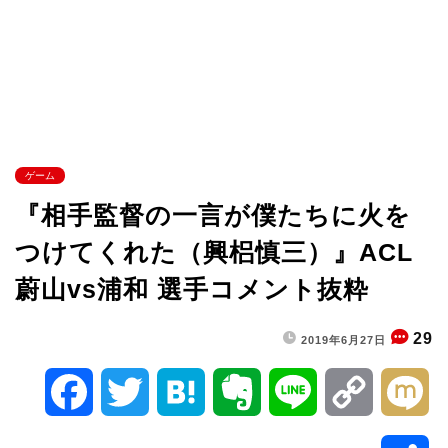
ゲーム
『相手監督の一言が僕たちに火を
つけてくれた（興梠慎三）』ACL
蔚山vs浦和 選手コメント抜粋
29
2019年6月27日
F
T
H
E
L
C
M
a
w
a
v
i
o
i