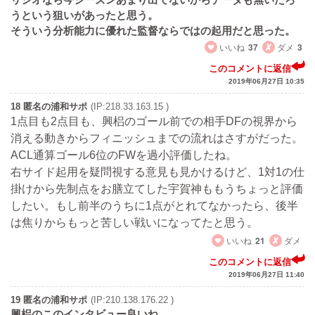
うという狙いがあったと思う。
そういう分析能力に優れた監督ならではの起用だと思った。
いいね
37
ダメ
3
このコメントに返信
2019年06月27日 10:35
18 匿名の浦和サポ
(IP:218.33.163.15 )
1点目も2点目も、興梠のゴール前での相手DFの視界から
消える動きからフィニッシュまでの流れはさすがだった。
ACL通算ゴール6位のFWを過小評価したね。
右サイド起用を疑問視する意見も見かけるけど、1対1の仕
掛けから先制点をお膳立てした宇賀神ももうちょっと評価
したい。もし前半のうちに1点がとれてなかったら、後半
は焦りからもっと苦しい戦いになってたと思う。
いいね
21
ダメ
このコメントに返信
2019年06月27日 11:40
19 匿名の浦和サポ
(IP:210.138.176.22 )
興梠のこのインタビュー良いね。