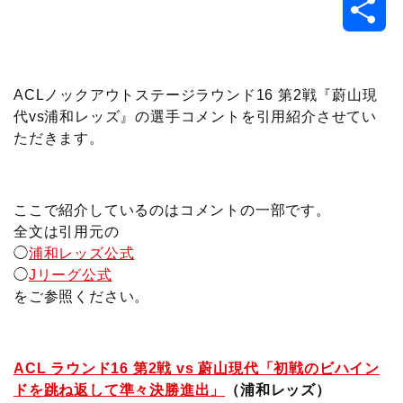
共
c
i
t
e
n
p
x
有
e
t
e
r
e
y
i
ACLノックアウトステージラウンド16 第2戦『蔚山現
代vs浦和レッズ』の選手コメントを引用紹介させてい
b
t
n
n
L
ただきます。
o
e
a
o
i
o
r
t
n
ここで紹介しているのはコメントの一部です。
全文は引用元の
k
e
k
◯
浦和レッズ公式
◯
Jリーグ公式
をご参照ください。
ACL ラウンド16 第2戦 vs 蔚山現代「初戦のビハイン
ドを跳ね返して準々決勝進出」
（浦和レッズ）