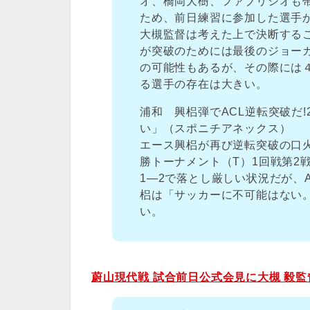
オ、橋岡大樹、ファブリシオも
ため、前日練習に参加した選手
大槻監督は考えた上で決断する
が突破のためには最後のジョー
の可能性もあるが、その際には
る選手の存在は大きい。
浦和 興梠弾でACL逆転突破だ
い」（スポニチアネックス）
エース興梠が再び逆転突破の口火
勝トーナメント（T）1回戦第2
1―2で落とし厳しい状況だが、
梠は「サッカーに不可能はない
い。
蔚山現代戦 試合前日公式会見に大槻 毅