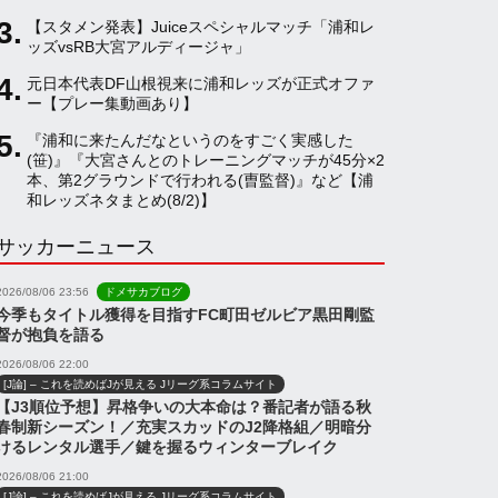
【スタメン発表】Juiceスペシャルマッチ「浦和レ
a
ッズvsRB大宮アルディージャ」
元日本代表DF山根視来に浦和レッズが正式オファ
ー【プレー集動画あり】
n
『浦和に来たんだなというのをすごく実感した
(笹)』『大宮さんとのトレーニングマッチが45分×2
n
本、第2グラウンドで行われる(曺監督)』など【浦
和レッズネタまとめ(8/2)】
サッカーニュース
e
2026/08/06 23:56
ドメサカブログ
l
今季もタイトル獲得を目指すFC町田ゼルビア黒田剛監
督が抱負を語る
2026/08/06 22:00
[J論] – これを読めばJが見える Jリーグ系コラムサイト
【J3順位予想】昇格争いの大本命は？番記者が語る秋
春制新シーズン！／充実スカッドのJ2降格組／明暗分
けるレンタル選手／鍵を握るウィンターブレイク
2026/08/06 21:00
[J論] – これを読めばJが見える Jリーグ系コラムサイト