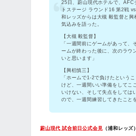
25日、蔚山現代ホテルで、AFCチ
トステージ ラウンド16 第2戦
和レッズからは大槻 毅監督と興
気込みを語った。
【大槻 毅監督】
「一週間前にゲームがあって、
ームが終わった後に、次のラウ
いと思います」
【興梠慎三】
「ホームで1-2で負けたという
けど、一週間いい準備をしてこ
いけない、そして失点をしては
ので、一週間練習してきたこと
蔚山現代 試合前日公式会見
（浦和レッズ