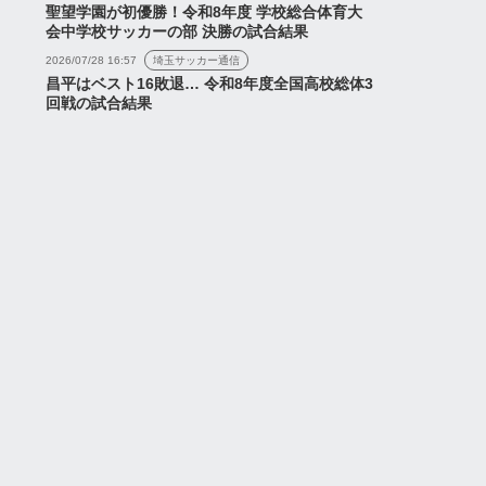
聖望学園が初優勝！令和8年度 学校総合体育大
会中学校サッカーの部 決勝の試合結果
2026/07/28 16:57
埼玉サッカー通信
昌平はベスト16敗退… 令和8年度全国高校総体3
回戦の試合結果
論はコチラ】Juiceス
【テキスト実況】Juiceス
ゲーム
ャルマッチ「浦和レッ
ペシャルマッチ「浦和レッ
sRB大宮アルディージ
ズvsRB大宮アルディージ
ャ」