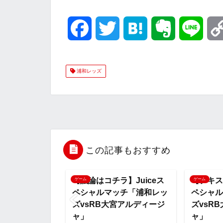
F
T
H
E
L
a
w
a
v
i
浦和レッズ
c
i
t
e
n
e
t
e
r
e
b
t
n
n
o
e
a
o
この記事もおすすめ
o
r
t
】Juiceス
【議論はコチラ】Juiceス
【テキス
ゲーム
ゲーム
ッチ「浦和レッ
ペシャルマッチ「浦和レッ
ペシャル
k
e
宮アルディージ
ズvsRB大宮アルディージ
ズvsR
ャ」
ャ」