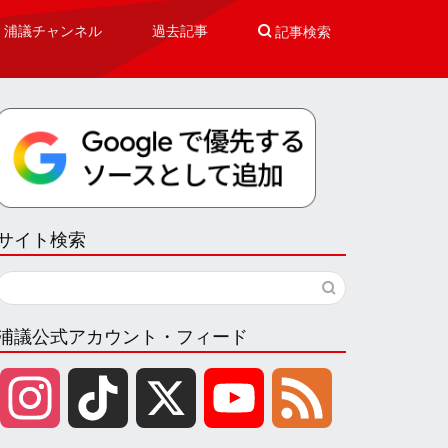
浦議チャンネル
過去記事

記事検索
サイト検索
浦議公式アカウント・フィード
I
T
X
Y
F