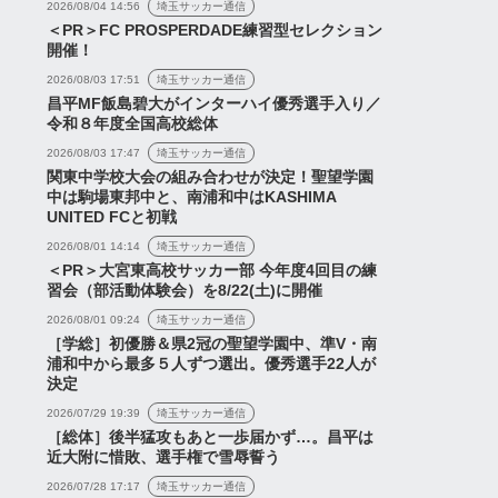
2026/08/04 14:56
埼玉サッカー通信
＜PR＞FC PROSPERDADE練習型セレクション
開催！
2026/08/03 17:51
埼玉サッカー通信
昌平MF飯島碧大がインターハイ優秀選手入り／
令和８年度全国高校総体
2026/08/03 17:47
埼玉サッカー通信
関東中学校大会の組み合わせが決定！聖望学園
中は駒場東邦中と、南浦和中はKASHIMA
UNITED FCと初戦
2026/08/01 14:14
埼玉サッカー通信
＜PR＞大宮東高校サッカー部 今年度4回目の練
習会（部活動体験会）を8/22(土)に開催
2026/08/01 09:24
埼玉サッカー通信
［学総］初優勝＆県2冠の聖望学園中、準V・南
浦和中から最多５人ずつ選出。優秀選手22人が
決定
2026/07/29 19:39
埼玉サッカー通信
［総体］後半猛攻もあと一歩届かず…。昌平は
近大附に惜敗、選手権で雪辱誓う
2026/07/28 17:17
埼玉サッカー通信