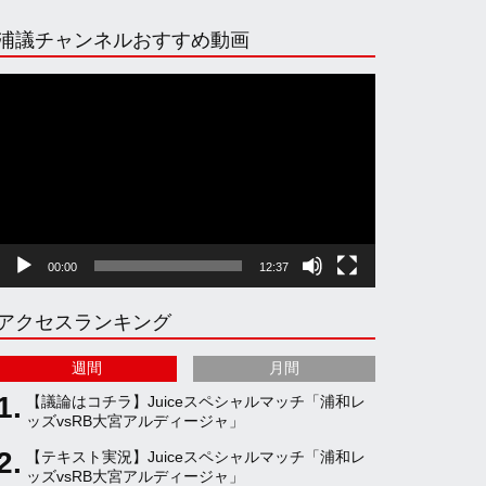
n
i
o
e
浦議チャンネルおすすめ動画
s
k
u
e
動
画
プ
t
T
T
d
レ
ー
ヤ
a
o
u
ー
00:00
12:37
g
k
b
アクセスランキング
r
e
週間
月間
a
C
【議論はコチラ】Juiceスペシャルマッチ「浦和レ
ッズvsRB大宮アルディージャ」
【テキスト実況】Juiceスペシャルマッチ「浦和レ
m
h
ッズvsRB大宮アルディージャ」