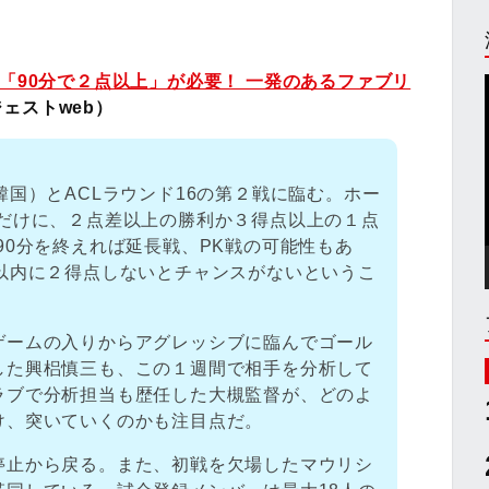
「90分で２点以上」が必要！ 一発のあるファブリ
ェストweb）
韓国）とACLラウンド16の第２戦に臨む。ホー
ただけに、２点差以上の勝利か３得点以上の１点
90分を終えれば延長戦、PK戦の可能性もあ
分以内に２得点しないとチャンスがないというこ
ゲームの入りからアグレッシブに臨んでゴール
した興梠慎三も、この１週間で相手を分析して
ラブで分析担当も歴任した大槻監督が、どのよ
け、突いていくのかも注目点だ。
停止から戻る。また、初戦を欠場したマウリシ