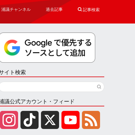
浦議チャンネル
過去記事

記事検索
サイト検索
浦議公式アカウント・フィード
I
T
X
Y
F