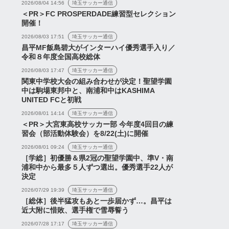
2026/08/04 14:56
埼玉サッカー通信
＜PR＞FC PROSPERDADE練習型セレクション
2026年7月28日
開催！
2026/08/03 17:51
埼玉サッカー通信
昌平MF飯島碧大がインターハイ優秀選手入り／
令和８年度全国高校総体
2026/08/03 17:47
埼玉サッカー通信
関東中学校大会の組み合わせが決定！聖望学園
中は駒場東邦中と、南浦和中はKASHIMA
UNITED FCと初戦
2026/08/01 14:14
埼玉サッカー通信
＜PR＞大宮東高校サッカー部 今年度4回目の練
習会（部活動体験会）を8/22(土)に開催
2026/08/01 09:24
埼玉サッカー通信
［学総］初優勝＆県2冠の聖望学園中、準V・南
浦和中から最多５人ずつ選出。優秀選手22人が
決定
2026/07/29 19:39
埼玉サッカー通信
［総体］後半猛攻もあと一歩届かず…。昌平は
近大附に惜敗、選手権で雪辱誓う
2026/07/28 17:17
埼玉サッカー通信