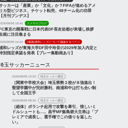
サッカーは「産業」か「文化」か？FIFAが進めるアメ
リカ型ビジネス、チケット転売、48チーム化の功罪
【月刊ブンデス】
2026/08/06 18:44
ドメサカブログ
FC東京の開幕戦に日本代表DF長友佑都が来場し挨拶
去就に注目集まる
2026/08/06 14:43
[浦議]浦和レッズについて議論するページ
浦和レッズが東海大学DF田中玲音の2029年加入内定と
特別指定承認を発表【プレー集動画あり】
埼玉サッカーニュース
2026/08/06 15:03
埼玉サッカー通信
ス
［関東中学校大会］埼玉県勢２校が８強進出！
聖望学園中が完封勝利、南浦和中は打ち合い制
して全国王手
2026/08/06 08:34
埼玉サッカー通信
［総体］ボランチ起用で攻撃を牽引、惜しいミ
藤、榊原、福田3選手
ドルシュートも…。昌平MF飯島碧大主将は「プ
レミアで成長し、選手権でこの借りを返した
でしこジャパンに初選
い」
『浦和レッズ Talk on