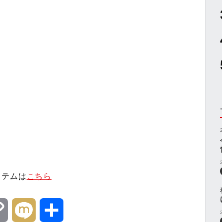
）
イテムは
こちら
C
M
共