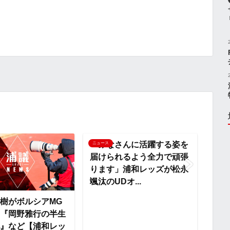
o
i
有
p
x
y
i
L
i
n
「みなさんに活躍する姿を
ニュース
ニュー
届けられるよう全力で頑張
k
ります」浦和レッズが松永
颯汰のUDオ...
樹がボルシアMG
『後
『岡野雅行の半生
がな
』など【浦和レッ
出』