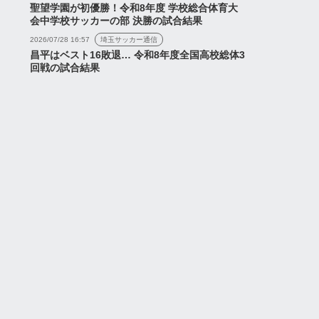
聖望学園が初優勝！令和8年度 学校総合体育大
会中学校サッカーの部 決勝の試合結果
2026/07/28 16:57
埼玉サッカー通信
昌平はベスト16敗退… 令和8年度全国高校総体3
回戦の試合結果