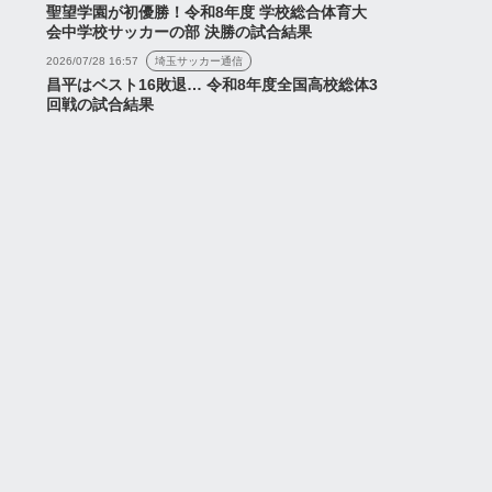
聖望学園が初優勝！令和8年度 学校総合体育大
会中学校サッカーの部 決勝の試合結果
2026/07/28 16:57
埼玉サッカー通信
昌平はベスト16敗退… 令和8年度全国高校総体3
回戦の試合結果