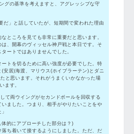
リングの基準を考えますと、アグレッシブな守
必要だ」と話していたが、短期間で変われた理由
的なところを見ても非常に重要だと思います。
のは、開幕のヴィッセル神戸戦と本日です。そ
スタートではありませんでした。
タートを切るために高い強度が必要でした。特
(安居)海渡、マリウス(ホイブラーテン)とダニ
ったと思います。それがうまくいかなかった場
思います。
そして両ウイングがセカンドボールを回収する
ていました。つまり、相手がやりたいことをや
た」
具体的にアプローチした部分は？)
け落ち着いて接するようにしました。ただ、だ