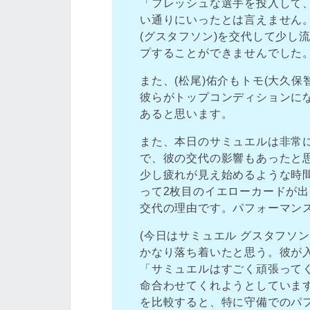
「フレッシュな選手を投入して
い通りにいったとは言えません。
(グスタフソン)を交代して少し
プすることができませんでした
また、(松尾)佑介もトモ(大久
彼らがトップコンディションに
あると思います。
また、本日のサミュエルは非常
で、彼の交代の影響もあったと
少し疲れが見え始めるような時
って2枚目のイエローカードが
交代の理由です。パフォーマン
(今日はサミュエル グスタフソ
かなり落ち着いたと思う。彼が
「サミュエルはすごく頑張って
命合わせてくれようとしていま
を比較すると、特に守備でのパ