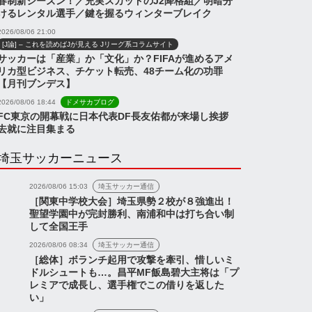
春制新シーズン！／充実スカッドのJ2降格組／明暗分
けるレンタル選手／鍵を握るウィンターブレイク
2026/08/06 21:00
[J論] – これを読めばJが見える Jリーグ系コラムサイト
サッカーは「産業」か「文化」か？FIFAが進めるアメ
リカ型ビジネス、チケット転売、48チーム化の功罪
【月刊ブンデス】
2026/08/06 18:44
ドメサカブログ
FC東京の開幕戦に日本代表DF長友佑都が来場し挨拶
去就に注目集まる
埼玉サッカーニュース
2026/08/06 15:03
埼玉サッカー通信
［関東中学校大会］埼玉県勢２校が８強進出！
聖望学園中が完封勝利、南浦和中は打ち合い制
して全国王手
2026/08/06 08:34
埼玉サッカー通信
［総体］ボランチ起用で攻撃を牽引、惜しいミ
ドルシュートも…。昌平MF飯島碧大主将は「プ
レミアで成長し、選手権でこの借りを返した
い」