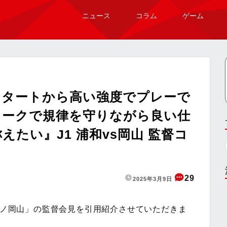
ニュース
コラム
ゲーム
スタートから高い強度でプレーで
ワークで規律を守りながら良い仕
たい』J1 浦和vs岡山 監督コ
29
2025年3月9日
アーノ岡山」の監督会見を引用紹介させていただきま