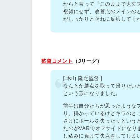
からと言って『このままで大丈
複雑にせず、改善点のメインの
がしっかりとそれに反応してく
監督コメント
（Jリーグ）
[ 木山 隆之監督 ]
なんとか勝点を取って帰りたい
という形になりました。
前半は自分たちが思ったような
り、掛かっているけどキワのと
さげにボールを失ったりという
たのがVARでオフサイドになり
し込みに負けて失点をしてしま