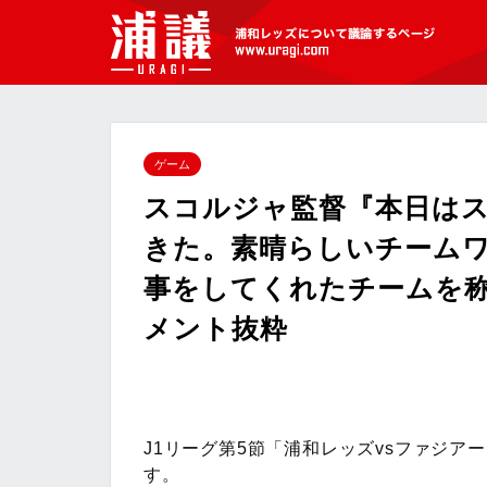
[浦議]浦和レッズについて議論するペ
ージ
ゲーム
スコルジャ監督『本日は
きた。素晴らしいチーム
事をしてくれたチームを称え
メント抜粋
J1リーグ第5節「浦和レッズvsファジ
す。