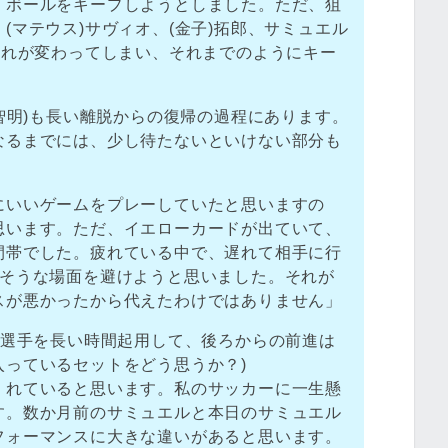
、ボールをキープしようとしました。ただ、狙
(マテウス)サヴィオ、(金子)拓郎、サミュエル
流れが変わってしまい、それまでのようにキー
。
保智明)も長い離脱からの復帰の過程にあります。
なるまでには、少し待たないといけない部分も
にいいゲームをプレーしていたと思いますの
思います。ただ、イエローカードが出ていて、
間帯でした。疲れている中で、遅れて相手に行
出そうな場面を避けようと思いました。それが
スが悪かったから代えたわけではありません」
ン選手を長い時間起用して、後ろからの前進は
入っているセットをどう思うか？)
くれていると思います。私のサッカーに一生懸
す。数か月前のサミュエルと本日のサミュエル
フォーマンスに大きな違いがあると思います。