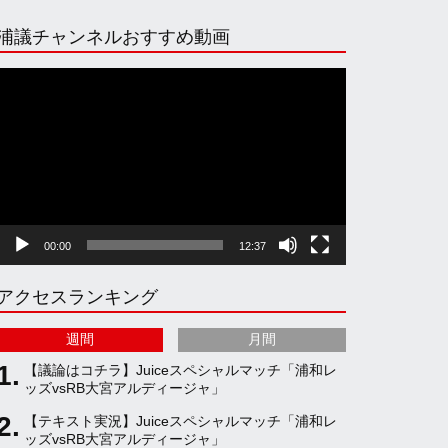
n
i
o
e
浦議チャンネルおすすめ動画
s
k
u
e
動
画
プ
t
T
T
d
レ
ー
ヤ
a
o
u
ー
00:00
12:37
g
k
b
アクセスランキング
r
e
週間
月間
a
C
【議論はコチラ】Juiceスペシャルマッチ「浦和レ
ッズvsRB大宮アルディージャ」
【テキスト実況】Juiceスペシャルマッチ「浦和レ
m
h
ッズvsRB大宮アルディージャ」