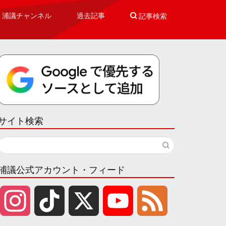
浦議チャンネル
過去記事

記事検索
サイト検索
浦議公式アカウント・フィード
I
T
X
Y
F