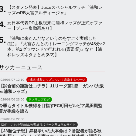
【スタメン発表】Juiceスペシャルマッチ「浦和レ
a
ッズvsRB大宮アルディージャ」
元日本代表DF山根視来に浦和レッズが正式オファ
ー【プレー集動画あり】
n
『浦和に来たんだなというのをすごく実感した
(笹)』『大宮さんとのトレーニングマッチが45分×2
n
本、第2グラウンドで行われる(曺監督)』など【浦
和レッズネタまとめ(8/2)】
サッカーニュース
e
2026/08/07 12:10
[浦議]浦和レッズについて議論するページ
l
【試合前の議論はコチラ】J1リーグ第1節「ガンバ大阪
vs浦和レッズ」
2026/08/06 23:56
ドメサカブログ
今季もタイトル獲得を目指すFC町田ゼルビア黒田剛監
督が抱負を語る
2026/08/06 22:00
[J論] – これを読めばJが見える Jリーグ系コラムサイト
【J3順位予想】昇格争いの大本命は？番記者が語る秋