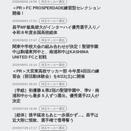
2026/08/04 14:56
埼玉サッカー通信
＜PR＞FC PROSPERDADE練習型セレクション
開催！
2026/08/03 17:51
埼玉サッカー通信
昌平MF飯島碧大がインターハイ優秀選手入り／
令和８年度全国高校総体
2026/08/03 17:47
埼玉サッカー通信
関東中学校大会の組み合わせが決定！聖望学園
中は駒場東邦中と、南浦和中はKASHIMA
UNITED FCと初戦
2026/08/01 14:14
埼玉サッカー通信
＜PR＞大宮東高校サッカー部 今年度4回目の練
習会（部活動体験会）を8/22(土)に開催
2026/08/01 09:24
埼玉サッカー通信
［学総］初優勝＆県2冠の聖望学園中、準V・南
浦和中から最多５人ずつ選出。優秀選手22人が
決定
2026/07/29 19:39
埼玉サッカー通信
［総体］後半猛攻もあと一歩届かず…。昌平は
近大附に惜敗、選手権で雪辱誓う
2026/07/28 17:17
埼玉サッカー通信