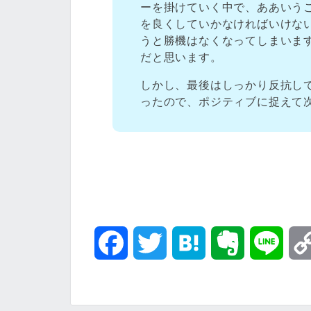
ーを掛けていく中で、ああいう
を良くしていかなければいけな
うと勝機はなくなってしまいま
だと思います。
しかし、最後はしっかり反抗し
ったので、ポジティブに捉えて
F
T
H
E
L
a
w
a
v
i
c
i
t
e
n