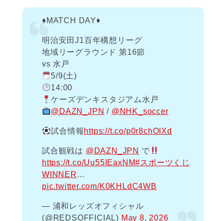
♦️MATCH DAY♦️
明治安田J1百年構想リーグ
地域リーグラウンド 第16節
vs 水戸
5/9(土)
14:00
ケーズデンキスタジアム水戸
@DAZN_JPN
/
@NHK_soccer
試合情報
https://t.co/p0r8chOIXd
試合観戦は
@DAZN_JPN
で
https://t.co/Uu55IEaxNM
#スポーツくじ
WINNER
…
pic.twitter.com/K0KHLdC4WB
— 浦和レッズオフィシャル
(@REDSOFFICIAL)
May 8, 2026