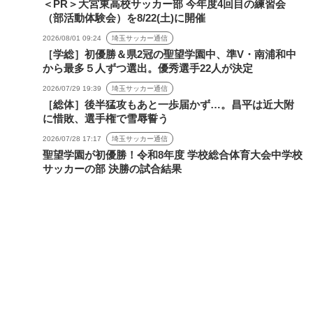
＜PR＞大宮東高校サッカー部 今年度4回目の練習会
（部活動体験会）を8/22(土)に開催
2026/08/01 09:24
埼玉サッカー通信
［学総］初優勝＆県2冠の聖望学園中、準V・南浦和中
から最多５人ずつ選出。優秀選手22人が決定
2026/07/29 19:39
埼玉サッカー通信
［総体］後半猛攻もあと一歩届かず…。昌平は近大附
に惜敗、選手権で雪辱誓う
2026/07/28 17:17
埼玉サッカー通信
聖望学園が初優勝！令和8年度 学校総合体育大会中学校
サッカーの部 決勝の試合結果