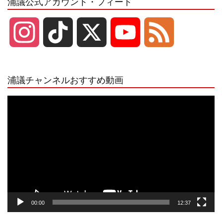
浦議公式アカウント・フィード
I
T
X
Y
F
n
i
o
e
浦議チャンネルおすすめ動画
s
k
u
e
動
画
プ
t
T
T
d
レ
ー
a
o
u
ヤ
ー
g
k
b
00:00
12:37
r
e