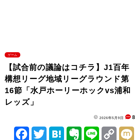
ゲーム
【試合前の議論はコチラ】J1百年
構想リーグ地域リーグラウンド第
16節「水戸ホーリーホックvs浦和
レッズ」
8
2026年5月9日
F
T
H
E
L
C
M