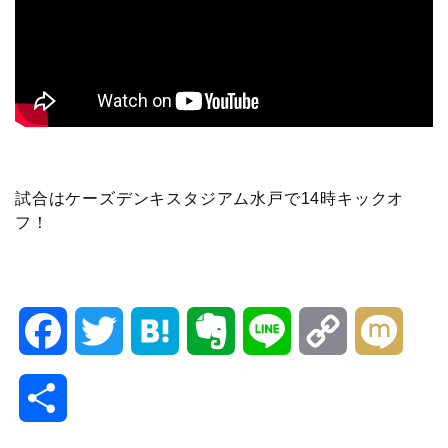
試合はケーズデンキスタジアム水戸で14時キックオ
フ！
F
T
H
E
L
C
M
a
w
a
v
i
o
i
共
c
i
t
e
n
p
x
有