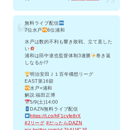
無料ライブ配信
7位水戸
6位浦和
水戸は数的不利も響き敗戦、立て直した
い
浦和は田中達也監督体制3連勝
巻き返
しなるか!?
明治安田Ｊ１百年構想リーグ
EAST第16節
水戸×浦和
解説:福田正博
5/9(土)14:00
DAZN無料ライブ配信
https://t.co/hF1cvfe8rX
#Jリーグ
#だったらDAZN
pic.twitter.com/yL7kAUICJS