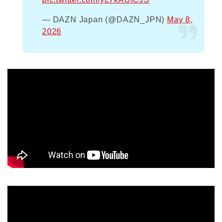
— DAZN Japan (@DAZN_JPN)
May 8,
2026