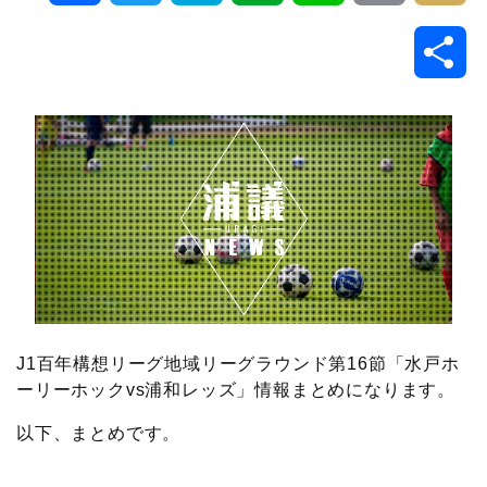
a
w
a
v
i
o
i
共
c
i
t
e
n
p
x
有
e
t
e
r
e
y
i
b
t
n
n
L
o
e
a
o
i
o
r
t
n
k
e
k
J1百年構想リーグ地域リーグラウンド第16節「水戸ホ
ーリーホックvs浦和レッズ」情報まとめになります。
以下、まとめです。