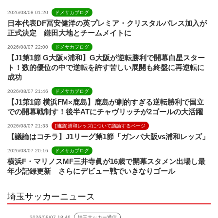
2026/08/08 01:20
ドメサカブログ
日本代表DF冨安健洋の英プレミア・クリスタルパレス加入が
正式決定 鎌田大地とチームメイトに
2026/08/07 22:00
ドメサカブログ
【J1第1節 G大阪×浦和】G大阪が逆転勝利で開幕白星スター
ト！数的優位の中で逆転を許す苦しい展開も終盤に再逆転に
成功
2026/08/07 21:46
ドメサカブログ
【J1第1節 横浜FM×鹿島】鹿島が劇的すぎる逆転勝利で国立
での開幕戦制す！後半ATにチャヴリッチが2ゴールの大活躍
2026/08/07 21:33
[浦議]浦和レッズについて議論するページ
【議論はコチラ】J1リーグ第1節「ガンバ大阪vs浦和レッズ」
2026/08/07 20:16
ドメサカブログ
横浜F・マリノスMF三井寺眞が16歳で開幕スタメン出場し最
年少記録更新 さらにデビュー戦でいきなりゴール
埼玉サッカーニュース
2026/08/07 18:46
埼玉サッカー通信