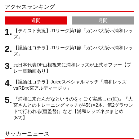
アクセスランキング
a
C
週間
月間
m
h
【テキスト実況】J1リーグ第1節「ガンバ大阪vs浦和レッ
ズ」
【議論はコチラ】J1リーグ第1節「ガンバ大阪vs浦和レッ
a
ズ」
元日本代表DF山根視来に浦和レッズが正式オファー【プ
n
レー集動画あり】
【議論はコチラ】Juiceスペシャルマッチ「浦和レッズ
n
vsRB大宮アルディージャ」
『浦和に来たんだなというのをすごく実感した(笹)』『大
e
宮さんとのトレーニングマッチが45分×2本、第2グラウン
ドで行われる(曺監督)』など【浦和レッズネタまとめ
(8/2)】
l
サッカーニュース