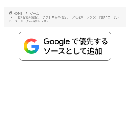
e
t
e
r
e
y
i
HOME
ゲーム
【試合前の議論はコチラ】J1百年構想リーグ地域リーグラウンド第16節「水戸
b
t
n
n
L
ホーリーホックvs浦和レッズ」
o
e
a
o
i
o
r
t
n
k
e
k