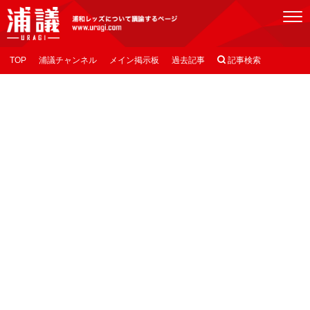
[浦議]浦和レッズについて議論するページ
TOP
浦議チャンネル
メイン掲示板
過去記事

記事検索