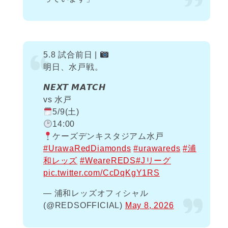
5.8 試合前日 |
明日、水戸戦。
𝙉𝙀𝙓𝙏 𝙈𝘼𝙏𝘾𝙃
vs 水戸
5/9(土)
14:00
ケーズデンキスタジアム水戸
#UrawaRedDiamonds
#urawareds
#浦
和レッズ
#WeareREDS
#Jリーグ
pic.twitter.com/CcDqKgY1RS
— 浦和レッズオフィシャル
(@REDSOFFICIAL)
May 8, 2026