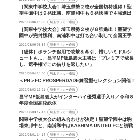
［関東中学校大会］埼玉県勢２校が全国切符獲得！聖
望学園中は９発圧勝、南浦和中も６発快勝で４強進出
2026/08/06 15:03
埼玉サッカー通信
［関東中学校大会］埼玉県勢２校が８強進出！聖望学
園中が完封勝利、南浦和中は打ち合い制して全国王手
2026/08/06 08:34
埼玉サッカー通信
［総体］ボランチ起用で攻撃を牽引、惜しいミドルシ
ュートも…。昌平MF飯島碧大主将は「プレミアで成長
し、選手権でこの借りを返したい」
2026/08/04 14:56
埼玉サッカー通信
＜PR＞FC PROSPERDADE練習型セレクション開催！
2026/08/03 17:51
埼玉サッカー通信
昌平MF飯島碧大がインターハイ優秀選手入り／令和８
年度全国高校総体
2026/08/03 17:47
埼玉サッカー通信
関東中学校大会の組み合わせが決定！聖望学園中は駒
場東邦中と、南浦和中はKASHIMA UNITED FCと初戦
2026/08/01 14:14
埼玉サッカー通信