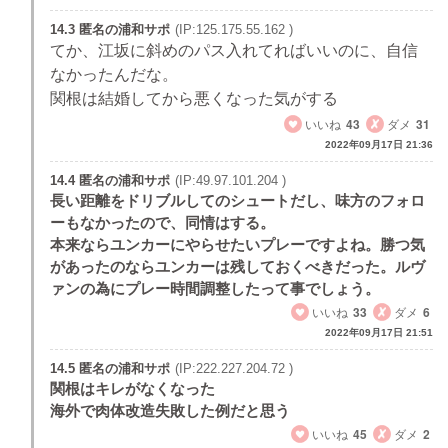
14.3 匿名の浦和サポ
(IP:125.175.55.162 )
てか、江坂に斜めのパス入れてればいいのに、自信
なかったんだな。
関根は結婚してから悪くなった気がする
いいね
43
ダメ
31
2022年09月17日 21:36
14.4 匿名の浦和サポ
(IP:49.97.101.204 )
長い距離をドリブルしてのシュートだし、味方のフォロ
ーもなかったので、同情はする。
本来ならユンカーにやらせたいプレーですよね。勝つ気
があったのならユンカーは残しておくべきだった。ルヴ
ァンの為にプレー時間調整したって事でしょう。
いいね
33
ダメ
6
2022年09月17日 21:51
14.5 匿名の浦和サポ
(IP:222.227.204.72 )
関根はキレがなくなった
海外で肉体改造失敗した例だと思う
いいね
45
ダメ
2