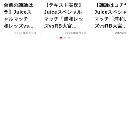
テキスト実況】
【議論はコチラ】
【試合前の議論
uiceスペシャル
Juiceスペシャル
コチラ】Juice
ッチ「浦和レッ
マッチ「浦和レッ
ペシャルマッチ
vsRB大宮...
ズvsRB大宮...
「浦和レッズvs.
2026年8月1日
2026年8月1日
2026年8