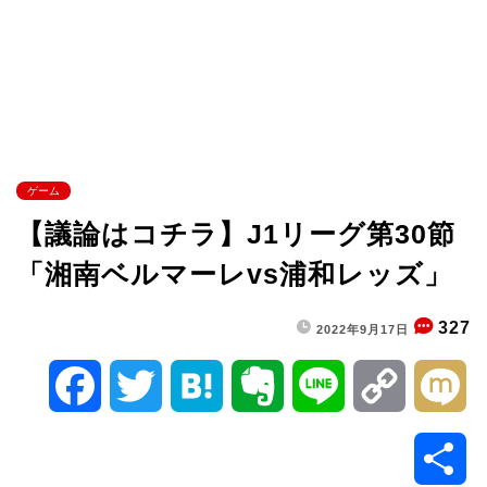
ゲーム
【議論はコチラ】J1リーグ第30節
「湘南ベルマーレvs浦和レッズ」
327
2022年9月17日
F
T
H
E
L
C
M
a
w
a
v
i
o
i
共