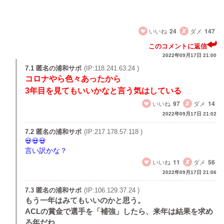
そして、関根は今年までだね。さいなら。
江坂、ユンカー、シャルクは合ってない。
いいね
24
ダメ
147
このコメントに返信
2022年09月17日 21:00
7.1 匿名の浦和サポ
(IP:118.241.63.24 )
コロナやら色々あったから
3年目を見てもいいかなと言う気はしている
いいね
97
ダメ
14
2022年09月17日 21:02
7.2 匿名の浦和サポ
(IP:217.178.57.118 )
言い訳かな？
いいね
11
ダメ
56
2022年09月17日 21:06
7.3 匿名の浦和サポ
(IP:106.129.37.24 )
もう一年はみてもいいのかと思う。
ACLの賞金で選手を「補強」したら、来年は結果を求め
る年だね。