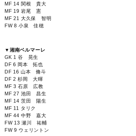
MF 14 関根 貴大
MF 19 岩尾 憲
MF 21 大久保 智明
FW 8 小泉 佳穂
▼湘南ベルマーレ
GK 1 谷 晃生
DF 6 岡本 拓也
DF 16 山本 脩斗
DF 2 杉岡 大暉
MF 3 石原 広教
MF 27 池田 昌生
MF 14 茨田 陽生
MF 11 タリク
MF 44 中野 嘉大
FW 13 瀬川 祐輔
FW 9 ウェリントン