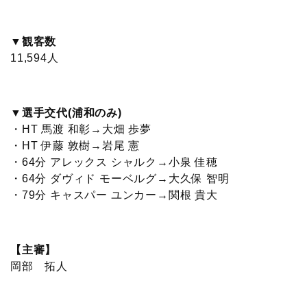
▼観客数
11,594人
▼選手交代(浦和のみ)
・HT 馬渡 和彰→大畑 歩夢
・HT 伊藤 敦樹→岩尾 憲
・64分 アレックス シャルク→小泉 佳穂
・64分 ダヴィド モーベルグ→大久保 智明
・79分 キャスパー ユンカー→関根 貴大
【主審】
岡部 拓人