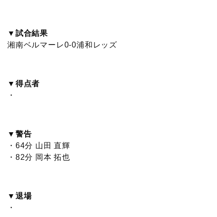
c
i
t
e
n
p
x
有
e
t
e
r
e
y
i
▼試合結果
湘南ベルマーレ0-0浦和レッズ
b
t
n
n
L
o
e
a
o
i
▼得点者
o
r
t
n
・
k
e
k
▼警告
・64分 山田 直輝
・82分 岡本 拓也
▼退場
・