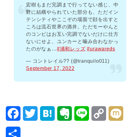
宏樹もまだ完調まで行ってない感じ、中
野に結構やられていた部分も、ただイン
テンシティやここぞの場面で顔を出すと
ころは流石世界の酒井。ただモーやんと
のコンビはお互い完調でないだけに仕方
ないにせよ、ユンカーと噛み合わなかっ
たのがなぁ…
#浦和レッズ
#urawareds
— コントレイル?? (@tranquilo011)
September 17, 2022
F
T
H
E
L
C
M
a
w
a
v
i
o
i
共