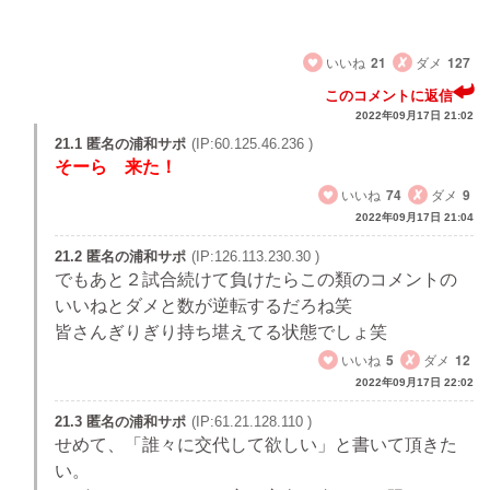
監督交代を視野に入れてほしい…
いいね
21
ダメ
127
このコメントに返信
2022年09月17日 21:02
21.1 匿名の浦和サポ
(IP:60.125.46.236 )
そーら 来た！
いいね
74
ダメ
9
2022年09月17日 21:04
21.2 匿名の浦和サポ
(IP:126.113.230.30 )
でもあと２試合続けて負けたらこの類のコメントの
いいねとダメと数が逆転するだろね笑
皆さんぎりぎり持ち堪えてる状態でしょ笑
いいね
5
ダメ
12
2022年09月17日 22:02
21.3 匿名の浦和サポ
(IP:61.21.128.110 )
せめて、「誰々に交代して欲しい」と書いて頂きた
い。