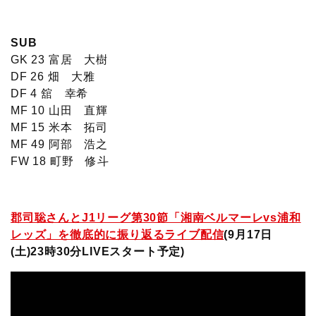
SUB
GK 23 富居 大樹
DF 26 畑 大雅
DF 4 舘 幸希
MF 10 山田 直輝
MF 15 米本 拓司
MF 49 阿部 浩之
FW 18 町野 修斗
郡司聡さんとJ1リーグ第30節「湘南ベルマーレvs浦和
レッズ」を徹底的に振り返るライブ配信
(9月17日
(土)23時30分LIVEスタート予定)