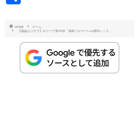
c
i
t
e
n
p
x
有
e
t
e
r
e
y
i
HOME
ゲーム
【議論はコチラ】J1リーグ第30節「湘南ベルマーレvs浦和レッズ」
b
t
n
n
L
o
e
a
o
i
o
r
t
n
k
e
k