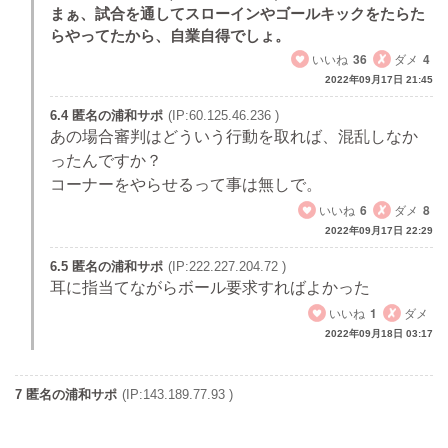
まぁ、試合を通してスローインやゴールキックをたらた
らやってたから、自業自得でしょ。
いいね
36
ダメ
4
2022年09月17日 21:45
6.4 匿名の浦和サポ
(IP:60.125.46.236 )
あの場合審判はどういう行動を取れば、混乱しなか
ったんですか？
コーナーをやらせるって事は無しで。
いいね
6
ダメ
8
2022年09月17日 22:29
6.5 匿名の浦和サポ
(IP:222.227.204.72 )
耳に指当てながらボール要求すればよかった
いいね
1
ダメ
2022年09月18日 03:17
7 匿名の浦和サポ
(IP:143.189.77.93 )
本当に来年もこの監督でいいの？