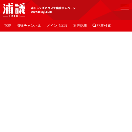
[浦議]浦和レッズについて議論するページ
TOP
浦議チャンネル
メイン掲示板
過去記事

記事検索