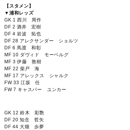
【スタメン】
▼浦和レッズ
GK 1 西川 周作
DF 2 酒井 宏樹
DF 4 岩波 拓也
DF 28 アレクサンダー ショルツ
DF 6 馬渡 和彰
MF 10 ダヴィド モーベルグ
MF 3 伊藤 敦樹
MF 22 柴戸 海
MF 17 アレックス シャルク
FW 33 江坂 任
FW 7 キャスパー ユンカー
GK 12 鈴木 彩艶
DF 20 知念 哲矢
DF 44 大畑 歩夢