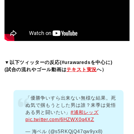
▼以下ツィッターの反応(#urawaredsを中心に)
(試合の流れやゴール動画は
テキスト実況
へ）
「優勝争いすら出来ない無様な結果。死
ぬ気で掴もうとした男は誰？来季は覚悟
ある男と闘いたい」
#浦和レッズ
pic.twitter.com/6HZWX0q4XZ
— 海ベル (@s5RKQjQ47qw9yx8)