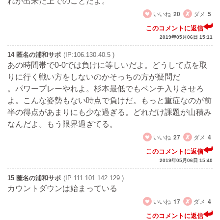
れが出来た上でのことだよ。
いいね
20
ダメ
5
このコメントに返信
2019年05月06日 15:11
14 匿名の浦和サポ
(IP:106.130.40.5 )
あの時間帯で0-0では負けに等しいだよ。どうして点を取
りに行く戦い方をしないのかそっちの方が疑問だ
。パワープレーやれよ。杉本最低でもベンチ入りさせろ
よ。こんな姿勢もない時点で負けだ。もっと重症なのが前
半の得点があまりにも少な過ぎる。どれだけ課題が山積み
なんだよ。もう限界過ぎてる。
いいね
27
ダメ
4
このコメントに返信
2019年05月06日 15:40
15 匿名の浦和サポ
(IP:111.101.142.129 )
カウントダウンは始まっている
いいね
17
ダメ
4
このコメントに返信