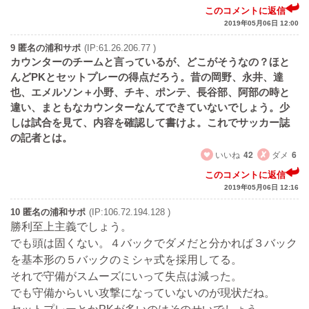
このコメントに返信
2019年05月06日 12:00
9 匿名の浦和サポ
(IP:61.26.206.77 )
カウンターのチームと言っているが、どこがそうなの？ほと
んどPKとセットプレーの得点だろう。昔の岡野、永井、達
也、エメルソン＋小野、チキ、ポンテ、長谷部、阿部の時と
違い、まともなカウンターなんてできていないでしょう。少
しは試合を見て、内容を確認して書けよ。これでサッカー誌
の記者とは。
いいね
42
ダメ
6
このコメントに返信
2019年05月06日 12:16
10 匿名の浦和サポ
(IP:106.72.194.128 )
勝利至上主義でしょう。
でも頭は固くない。４バックでダメだと分かれば３バック
を基本形の５バックのミシャ式を採用してる。
それで守備がスムーズにいって失点は減った。
でも守備からいい攻撃になっていないのが現状だね。