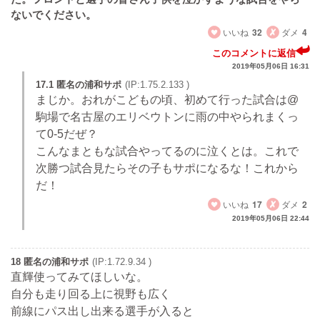
ないでください。
いいね
32
ダメ
4
このコメントに返信
2019年05月06日 16:31
17.1 匿名の浦和サポ
(IP:1.75.2.133 )
まじか。おれがこどもの頃、初めて行った試合は@
駒場で名古屋のエリベウトンに雨の中やられまくっ
て0-5だぜ？
こんなまともな試合やってるのに泣くとは。これで
次勝つ試合見たらその子もサポになるな！これから
だ！
いいね
17
ダメ
2
2019年05月06日 22:44
18 匿名の浦和サポ
(IP:1.72.9.34 )
直輝使ってみてほしいな。
自分も走り回る上に視野も広く
前線にパス出し出来る選手が入ると