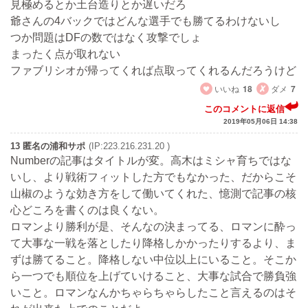
見極めるとか土台造りとか遅いだろ
爺さんの4バックではどんな選手でも勝てるわけないし
つか問題はDFの数ではなく攻撃でしょ
まったく点が取れない
ファブリシオが帰ってくれば点取ってくれるんだろうけど
いいね
18
ダメ
7
このコメントに返信
2019年05月06日 14:38
13 匿名の浦和サポ
(IP:223.216.231.20 )
Numberの記事はタイトルが変。高木はミシャ育ちではな
いし、より戦術フィットした方でもなかった、だからこそ
山椒のような効き方をして働いてくれた、憶測で記事の核
心どころを書くのは良くない。
ロマンより勝利が是、そんなの決まってる、ロマンに酔っ
て大事な一戦を落としたり降格しかかったりするより、ま
ずは勝てること。降格しない中位以上にいること。そこか
ら一つでも順位を上げていけること、大事な試合で勝負強
いこと。ロマンなんかちゃらちゃらしたこと言えるのはそ