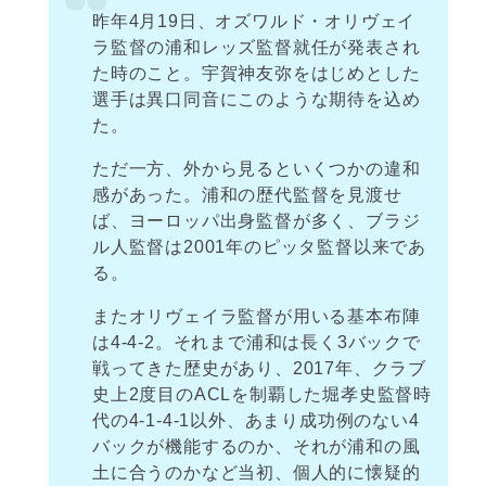
昨年4月19日、オズワルド・オリヴェイ
ラ監督の浦和レッズ監督就任が発表され
た時のこと。宇賀神友弥をはじめとした
選手は異口同音にこのような期待を込め
た。
ただ一方、外から見るといくつかの違和
感があった。浦和の歴代監督を見渡せ
ば、ヨーロッパ出身監督が多く、ブラジ
ル人監督は2001年のピッタ監督以来であ
る。
またオリヴェイラ監督が用いる基本布陣
は4-4-2。それまで浦和は長く3バックで
戦ってきた歴史があり、2017年、クラブ
史上2度目のACLを制覇した堀孝史監督時
代の4-1-4-1以外、あまり成功例のない4
バックが機能するのか、それが浦和の風
土に合うのかなど当初、個人的に懐疑的