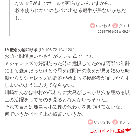
なんせFWまでボールが回らないんですから。
杉本使われないのもパス出せる選手が居ないからだ
し。
いいね
5
ダメ
1
2019年05月07日 09:54
19 匿名の浦和サポ
(IP:106.72.194.128 )
お題と関係無いかもだがミシャ式で一つ。
ミシャレッズで好調だった時に危惧してたのは阿部の年齢
による衰えだったけど今思えば阿部の衰えが見え始めた時
期からミシャレッズの凋落が始まって後継者が見つからず
じまいのように思えてならない。
川崎なんかは中村の代わりに大島がしっかり穴を埋める以
上の活躍をしてるのを見るとなんかいっそうね。。
それで言えば鹿島も小笠原の代わりを見つけてないな。
何ていうかピッチ上の監督というか。
いいね
18
ダメ
5
このコメントに返信