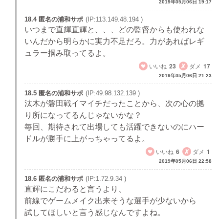
2019年05月06日 19:17
18.4 匿名の浦和サポ
(IP:113.149.48.194 )
いつまで直輝直輝と、、、どの監督からも使われな
いんだから明らかに実力不足だろ。力があればレギ
ュラー掴み取ってるよ。
いいね
23
ダメ
17
2019年05月06日 21:23
18.5 匿名の浦和サポ
(IP:49.98.132.139 )
汰木が磐田戦イマイチだったことから、次の心の拠
り所になってるんじゃないかな？
毎回、期待されて出場しても活躍できないのにハー
ドルが勝手に上がっちゃってるよ。
いいね
6
ダメ
1
2019年05月06日 22:58
18.6 匿名の浦和サポ
(IP:1.72.9.34 )
直輝にこだわると言うより、
前線でゲームメイク出来そうな選手が少ないから
試してほしいと言う感じなんですよね。