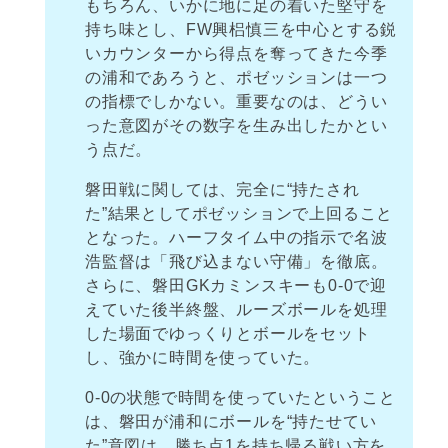
もちろん、いかに地に足の着いた堅守を
持ち味とし、FW興梠慎三を中心とする鋭
いカウンターから得点を奪ってきた今季
の浦和であろうと、ポゼッションは一つ
の指標でしかない。重要なのは、どうい
った意図がその数字を生み出したかとい
う点だ。
磐田戦に関しては、完全に“持たされ
た”結果としてポゼッションで上回ること
となった。ハーフタイム中の指示で名波
浩監督は「飛び込まない守備」を徹底。
さらに、磐田GKカミンスキーも0-0で迎
えていた後半終盤、ルーズボールを処理
した場面でゆっくりとボールをセット
し、強かに時間を使っていた。
0-0の状態で時間を使っていたということ
は、磐田が浦和にボールを“持たせてい
た”意図は、勝ち点1を持ち帰る戦い方を