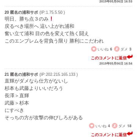
2019年05月06日 16:53
20 匿名の浦和サポ
(IP:1.75.5.50 )
明日、勝ち点３のみ
戻るべき場所へ 這い上がれ浦和
奮い立て浦和 目の色を変えて熱く闘え
このエンブレムを背負う限り 勝利にこだわれ
いいね
6
ダメ
3
このコメントに返信
2019年05月06日 16:54
21 匿名の浦和サポ
(IP:202.215.165.133 )
直輝がダメなら仕方がないし
杉本も武藤よりいいだろう
長澤＞直輝
武藤＞杉本
にすべき
そっちの方が攻撃の伸びしろがある
いいね
4
ダメ
18
このコメントに返信