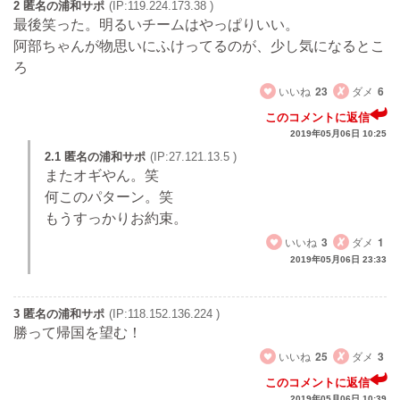
2 匿名の浦和サポ
(IP:119.224.173.38 )
最後笑った。明るいチームはやっぱりいい。
阿部ちゃんが物思いにふけってるのが、少し気になるとこ
ろ
いいね
23
ダメ
6
このコメントに返信
2019年05月06日 10:25
2.1 匿名の浦和サポ
(IP:27.121.13.5 )
またオギやん。笑
何このパターン。笑
もうすっかりお約束。
いいね
3
ダメ
1
2019年05月06日 23:33
3 匿名の浦和サポ
(IP:118.152.136.224 )
勝って帰国を望む！
いいね
25
ダメ
3
このコメントに返信
2019年05月06日 10:39