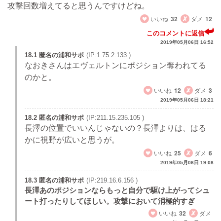
攻撃回数増えてると思うんですけどね。
いいね
32
ダメ
12
このコメントに返信
2019年05月06日 16:52
18.1 匿名の浦和サポ
(IP:1.75.2.133 )
なおきさんはエヴェルトンにポジション奪われてる
のかと。
いいね
12
ダメ
3
2019年05月06日 18:21
18.2 匿名の浦和サポ
(IP:211.15.235.105 )
長澤の位置でいいんじゃないの？長澤よりは、はる
かに視野が広いと思うが。
いいね
25
ダメ
6
2019年05月06日 19:08
18.3 匿名の浦和サポ
(IP:219.16.6.156 )
長澤あのポジションならもっと自分で駆け上がってシュ
ート打ったりしてほしい。攻撃において消極的すぎ
いいね
32
ダメ