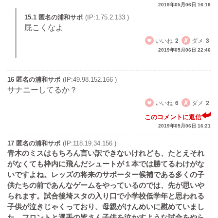
2019年05月06日 16:19
15.1 匿名の浦和サポ
(IP:1.75.2.133 )
屁こくなよ
いいね
2
ダメ
3
2019年05月06日 22:46
16 匿名の浦和サポ
(IP:49.98.152.166 )
サナニーしてるか？
いいね
6
ダメ
2
このコメントに返信
2019年05月06日 16:21
17 匿名の浦和サポ
(IP:118.19.34.156 )
青木のミスはもちろん言い訳できないけれども、たとえそれ
がなくても枠内に飛んだシュートが１本では勝てるわけがな
いですよね。レッズの将来のサポーター候補である多くの子
供たちの前であんなゲームをやっているのでは、先が思いや
られます。試合後埼スタの入り口で小学校低学年と思われる
子供が泣きじゃくっており、母親がけんめいに慰めていまし
た。フロントと選手の皆さん子供を泣かすような試合をやら