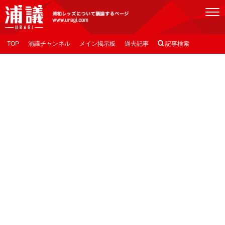
[浦議]浦和レッズについて議論するページ
TOP
浦議チャンネル
メイン掲示板
過去記事

記事検索