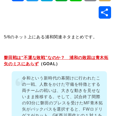
a
w
a
v
i
o
i
共
c
i
t
e
n
p
x
有
e
t
e
r
e
y
i
5/6のネット上にある浦和関連ネタまとめです。
b
t
n
n
L
o
e
a
o
i
磐田戦は“不運な敗戦”なのか？ 浦和の敗因は青木拓
矢のミスにあらず
（GOAL）
o
r
t
n
令和という新時代の幕開けに行われたこ
k
e
k
の一戦、人数をかけた守備を特徴とする
両チームの戦いは、大きな動きを見せな
いまま推移する。そして、試合終了間際
の93分に磐田のプレスを受けたMF青木拓
矢がバックパスを選択すると、FWロドリ
ゲスがカット。GK西川周作との１対１を