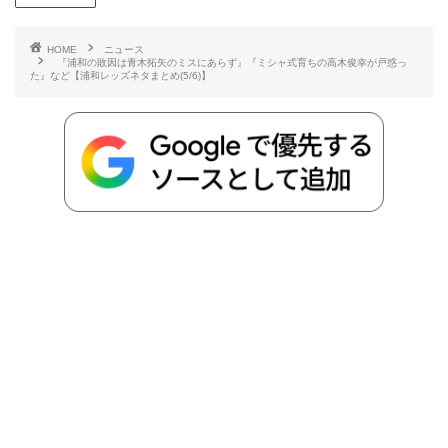
b
t
n
n
L
HOME
ニュース
『浦和の敗因は青木拓矢のミスにあらず』『ミシャ式育ちの高木俊幸が戸惑っ
た』など【浦和レッズネタまとめ(5/6)】
o
e
a
o
i
o
r
t
n
k
e
k