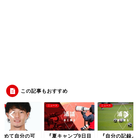
この記事もおすすめ
ース
ニュース
ニュース
改めて自分の可
『夏キャンプ9日目
『自分の記録よ