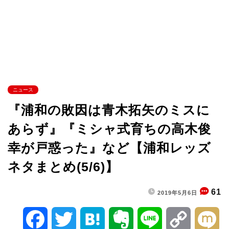
ニュース
『浦和の敗因は青木拓矢のミスに
あらず』『ミシャ式育ちの高木俊
幸が戸惑った』など【浦和レッズ
ネタまとめ(5/6)】
61
2019年5月6日
F
T
H
E
L
C
M