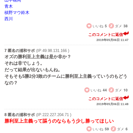
山中橋岡
青木
槙野マウ鈴木
西川
いいね
5
ダメ
38
このコメントに返信
2019年05月06日 11:47
7 匿名の浦和サポ
(IP:49.98.131.166 )
オズの勝利至上主義は是か非か？
それは非でしょう。
だって結果が出ないもんね。
そもそも5勝2分3敗のチームに勝利至上主義っていうのもどう
なの？
いいね
44
ダメ
10
このコメントに返信
2019年05月06日 11:48
8 匿名の浦和サポ
(IP:222.227.204.71 )
勝利至上主義って謳うのならもう少し勝ってほしい
いいね
59
ダメ
6