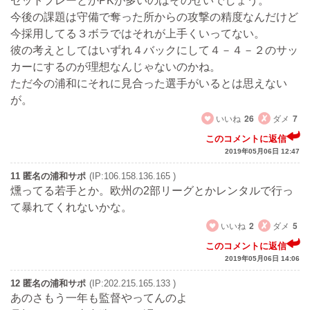
セットプレーとかPKが多いのはそのせいでしょう。
今後の課題は守備で奪った所からの攻撃の精度なんだけど
今採用してる３ボラではそれが上手くいってない。
彼の考えとしてはいずれ４バックにして４－４－２のサッ
カーにするのが理想なんじゃないのかね。
ただ今の浦和にそれに見合った選手がいるとは思えない
が。
いいね
26
ダメ
7
このコメントに返信
2019年05月06日 12:47
11 匿名の浦和サポ
(IP:106.158.136.165 )
燻ってる若手とか。欧州の2部リーグとかレンタルで行っ
て暴れてくれないかな。
いいね
2
ダメ
5
このコメントに返信
2019年05月06日 14:06
12 匿名の浦和サポ
(IP:202.215.165.133 )
あのさもう一年も監督やってんのよ