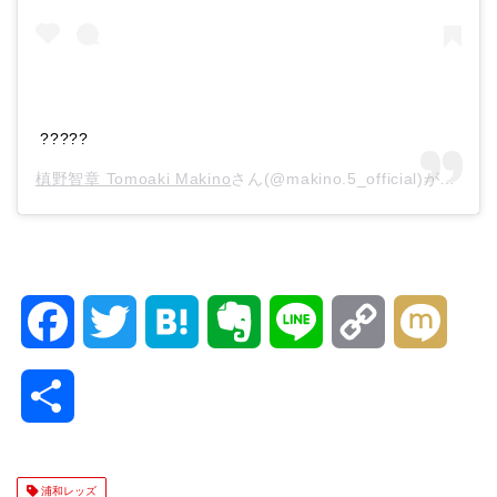
?????
槙野智章 Tomoaki Makino
さん(@makino.5_official)がシェアした投稿 –
F
T
H
E
L
C
M
a
w
a
v
i
o
i
共
c
i
t
e
n
p
x
有
e
t
e
r
e
y
i
浦和レッズ