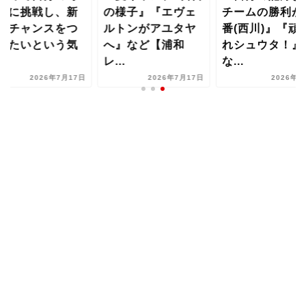
性に挑戦し、新
の様子』『エヴェ
チームの勝利が
なチャンスをつ
ルトンがアユタヤ
番(西川)』『頑
みたいという気
へ』など【浦和
れシュウタ！』
..
レ...
な...
2026年7月17日
2026年7月17日
2026年8