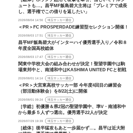
ュートも…。昌平MF飯島碧大主将は「プレミアで成長
し、選手権でこの借りを返したい」
2026/08/04 14:56
埼玉サッカー通信
＜PR＞FC PROSPERDADE練習型セレクション開催！
2026/08/03 17:51
埼玉サッカー通信
昌平MF飯島碧大がインターハイ優秀選手入り／令和８
年度全国高校総体
2026/08/03 17:47
埼玉サッカー通信
関東中学校大会の組み合わせが決定！聖望学園中は駒
場東邦中と、南浦和中はKASHIMA UNITED FCと初戦
2026/08/01 14:14
埼玉サッカー通信
＜PR＞大宮東高校サッカー部 今年度4回目の練習会
（部活動体験会）を8/22(土)に開催
2026/08/01 09:24
埼玉サッカー通信
［学総］初優勝＆県2冠の聖望学園中、準V・南浦和中
から最多５人ずつ選出。優秀選手22人が決定
2026/07/29 19:39
埼玉サッカー通信
［総体］後半猛攻もあと一歩届かず…。昌平は近大附