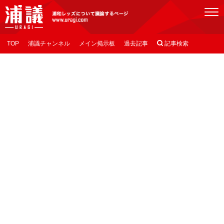
[浦議]浦和レッズについて議論するページ
TOP
浦議チャンネル
メイン掲示板
過去記事

記事検索