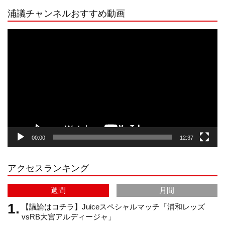
浦議チャンネルおすすめ動画
s
k
u
e
動
画
プ
t
T
T
d
レ
ー
a
o
u
ヤ
ー
g
k
b
00:00
12:37
r
e
アクセスランキング
a
C
週間
月間
m
h
【議論はコチラ】Juiceスペシャルマッチ「浦和レッズ
vsRB大宮アルディージャ」