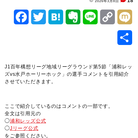
18
2026年3月8日
F
T
H
E
L
C
M
a
w
a
v
i
o
i
共
c
i
t
e
n
p
x
有
e
t
e
r
e
y
i
J1百年構想リーグ地域リーグラウンド第5節「浦和レッ
ズvs水戸ホーリーホック」の選手コメントを引用紹介
b
t
n
n
L
させていただきます。
o
e
a
o
i
o
r
t
n
ここで紹介しているのはコメントの一部です。
全文は引用元の
k
e
k
◯
浦和レッズ公式
◯
Jリーグ公式
をご参照ください。