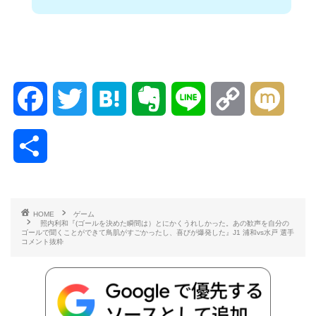
F
T
H
E
L
C
M
a
w
a
v
i
o
i
共
c
i
t
e
n
p
x
有
e
t
e
r
e
y
i
HOME
ゲーム
照内利和『(ゴールを決めた瞬間は）とにかくうれしかった。あの歓声を自分の
b
t
n
n
L
ゴールで聞くことができて鳥肌がすごかったし、喜びが爆発した』J1 浦和vs水戸 選手
コメント抜粋
o
e
a
o
i
o
r
t
n