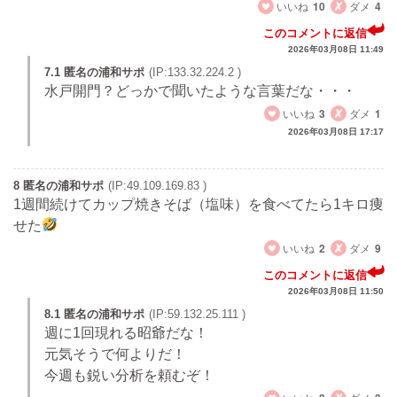
いいね
10
ダメ
4
このコメントに返信
2026年03月08日 11:49
7.1 匿名の浦和サポ
(IP:133.32.224.2 )
水戸開門？どっかで聞いたような言葉だな・・・
いいね
3
ダメ
1
2026年03月08日 17:17
8 匿名の浦和サポ
(IP:49.109.169.83 )
1週間続けてカップ焼きそば（塩味）を食べてたら1キロ痩
せた
いいね
2
ダメ
9
このコメントに返信
2026年03月08日 11:50
8.1 匿名の浦和サポ
(IP:59.132.25.111 )
週に1回現れる昭爺だな！
元気そうで何よりだ！
今週も鋭い分析を頼むぞ！