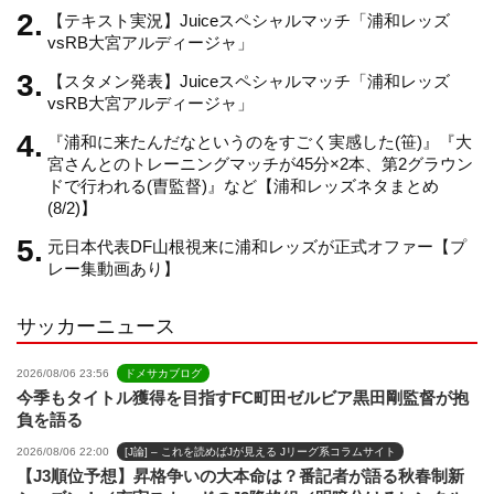
【テキスト実況】Juiceスペシャルマッチ「浦和レッズ
a
vsRB大宮アルディージャ」
【スタメン発表】Juiceスペシャルマッチ「浦和レッズ
n
vsRB大宮アルディージャ」
『浦和に来たんだなというのをすごく実感した(笹)』『大
n
宮さんとのトレーニングマッチが45分×2本、第2グラウン
ドで行われる(曺監督)』など【浦和レッズネタまとめ
(8/2)】
e
元日本代表DF山根視来に浦和レッズが正式オファー【プ
レー集動画あり】
l
サッカーニュース
2026/08/06 23:56
ドメサカブログ
今季もタイトル獲得を目指すFC町田ゼルビア黒田剛監督が抱
負を語る
2026/08/06 22:00
[J論] – これを読めばJが見える Jリーグ系コラムサイト
【J3順位予想】昇格争いの大本命は？番記者が語る秋春制新