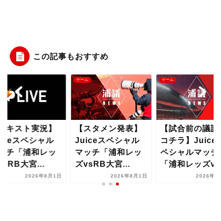
この記事もおすすめ
ム
ゲーム
ゲーム
テキスト実況】
【スタメン発表】
【試合前の議論
uiceスペシャル
Juiceスペシャル
コチラ】Juice
ッチ「浦和レッ
マッチ「浦和レッ
ペシャルマッチ
vsRB大宮...
ズvsRB大宮...
「浦和レッズvs.
2026年8月1日
2026年8月1日
2026年8