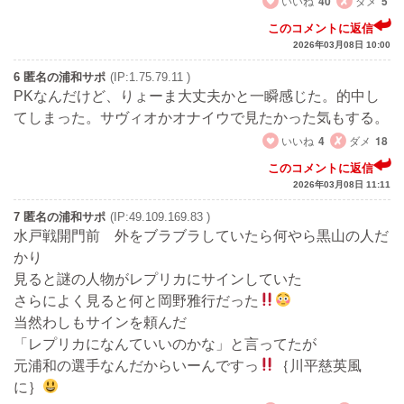
いいね
40
ダメ
5
このコメントに返信
2026年03月08日 10:00
6 匿名の浦和サポ
(IP:1.75.79.11 )
PKなんだけど、りょーま大丈夫かと一瞬感じた。的中し
てしまった。サヴィオかオナイウで見たかった気もする。
いいね
4
ダメ
18
このコメントに返信
2026年03月08日 11:11
7 匿名の浦和サポ
(IP:49.109.169.83 )
水戸戦開門前 外をブラブラしていたら何やら黒山の人だ
かり
見ると謎の人物がレプリカにサインしていた
さらによく見ると何と岡野雅行だった
当然わしもサインを頼んだ
「レプリカになんていいのかな」と言ってたが
元浦和の選手なんだからいーんですっ
｛川平慈英風
に｝