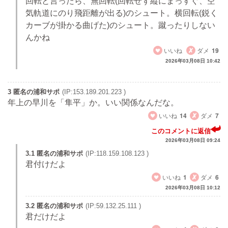
回転と言ったら、無回転(回転せず縦にまっすぐ、空
気軌道にのり飛距離が出る)のシュート。横回転(鋭く
カーブが掛かる曲げた)のシュート。蹴ったりしない
んかね
いいね
ダメ
19
2026年03月08日 10:42
3 匿名の浦和サポ
(IP:153.189.201.223 )
年上の早川を「隼平」か。いい関係なんだな。
いいね
14
ダメ
7
このコメントに返信
2026年03月08日 09:24
3.1 匿名の浦和サポ
(IP:118.159.108.123 )
君付けだよ
いいね
1
ダメ
6
2026年03月08日 10:12
3.2 匿名の浦和サポ
(IP:59.132.25.111 )
君だけだよ