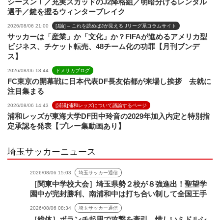
シーズン！／充実スカッドのJ2降格組／明暗分けるレンタル
選手／鍵を握るウィンターブレイク
2026/08/06 21:00
[J論] – これを読めばJが見える Jリーグ系コラムサイト
サッカーは「産業」か「文化」か？FIFAが進めるアメリカ型
ビジネス、チケット転売、48チーム化の功罪【月刊ブンデ
ス】
2026/08/06 18:44
ドメサカブログ
FC東京の開幕戦に日本代表DF長友佑都が来場し挨拶 去就に
注目集まる
2026/08/06 14:43
[浦議]浦和レッズについて議論するページ
浦和レッズが東海大学DF田中玲音の2029年加入内定と特別指
定承認を発表【プレー集動画あり】
埼玉サッカーニュース
2026/08/06 15:03
埼玉サッカー通信
［関東中学校大会］埼玉県勢２校が８強進出！聖望学
園中が完封勝利、南浦和中は打ち合い制して全国王手
2026/08/06 08:34
埼玉サッカー通信
［総体］ボランチ起用で攻撃を牽引、惜しいミドルシ