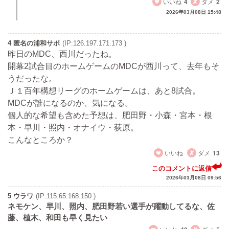
いいね
4
ダメ
2
2026年03月08日 15:48
4 匿名の浦和サポ
(IP:126.197.171.173 )
昨日のMDC、西川だったね。
開幕2試合目のホームゲームのMDCが西川って、去年もそ
うだったな。
Ｊ１百年構想リーグのホームゲームは、あと8試合。
MDCが誰になるのか、気になる。
個人的な希望も含めた予想は、肥田野・小森・宮本・根
本・早川・照内・オナイウ・荻原。
こんなところか？
いいね
ダメ
13
このコメントに返信
2026年03月08日 09:56
5 ウラワ
(IP:115.65.168.150 )
ネモケン、早川、照内、肥田野若い選手が躍動してるな、佐
藤、植木、和田も早く見たい