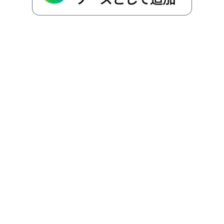
k
e
k