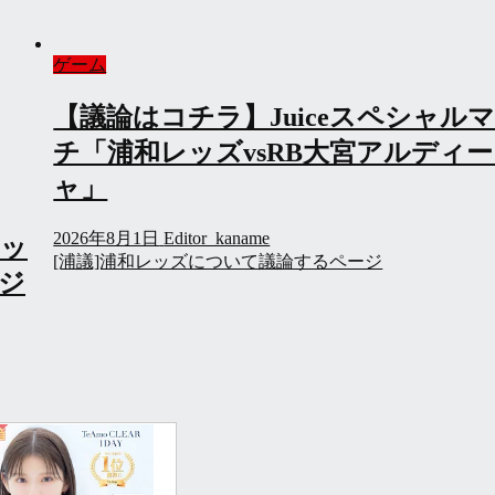
ゲーム
【議論はコチラ】Juiceスペシャル
チ「浦和レッズvsRB大宮アルディ
ャ」
2026年8月1日
Editor_kaname
マッ
[浦議]浦和レッズについて議論するページ
ージ