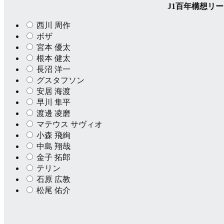
J1百年構想リ
西川 周作
ボザ
宮本 優太
根本 健太
長沼 洋一
グスタフソン
安居 海渡
早川 隼平
渡邊 凌磨
マテウス サヴィオ
小森 飛絢
中島 翔哉
金子 拓郎
テリン
石原 広教
松尾 佑介