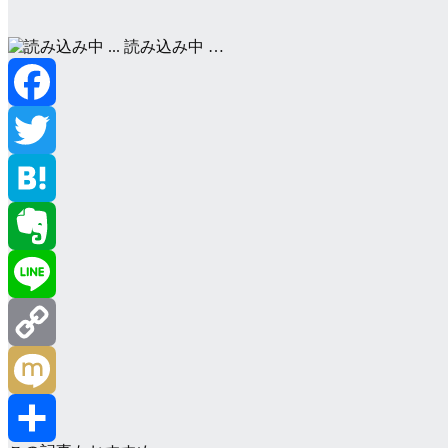
読み込み中 …
Facebook
Twitter
Hatena
Evernote
Line
Copy
Link
Mixi