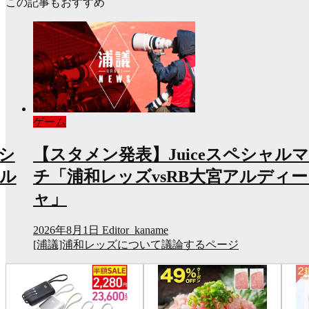
この記事もおすすめ
共
有
ゲーム
ペシ
【スタメン発表】Juiceスペシャル
アル
チ「浦和レッズvsRB大宮アルディ
ャ」
2026年8月1日
Editor_kaname
[浦議]浦和レッズについて議論するページ