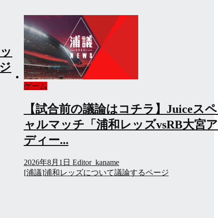
マッ
ージ
ゲーム
【試合前の議論はコチラ】Juiceス
ャルマッチ「浦和レッズvsRB大宮
ディー...
2026年8月1日
Editor_kaname
[浦議]浦和レッズについて議論するページ