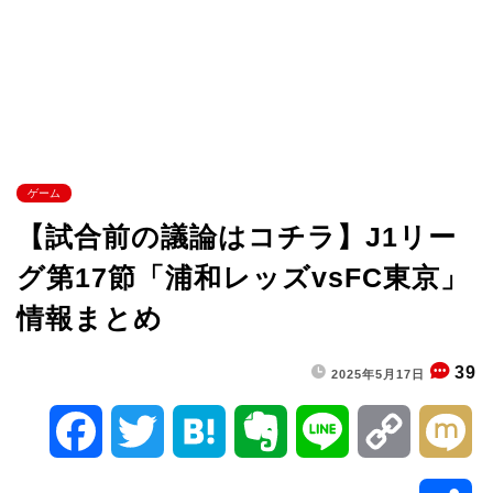
ゲーム
【試合前の議論はコチラ】J1リー
グ第17節「浦和レッズvsFC東京」
情報まとめ
39
2025年5月17日
F
T
H
E
L
C
M
a
w
a
v
i
o
i