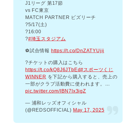
J1リーグ 第17節
vs FC東京
MATCH PARTNER ビズリーチ
?️5/17(土)
?16:00
?
#埼玉スタジアム
⚽️試合情報
https://t.co/DnZATYUjij
?️チケットの購入はこちら
https://t.co/kQ8J6JTbEd
#スポーツくじ
WINNER
を下記から購入すると、売上の
一部がクラブ活動費に使われます。…
pic.twitter.com/IBN7Ix3igZ
— 浦和レッズオフィシャル
(@REDSOFFICIAL)
May 17, 2025