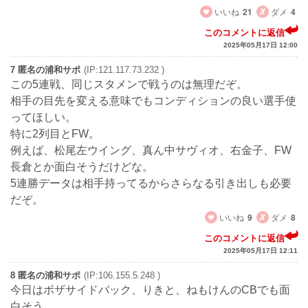
いいね
21
ダメ
4
このコメントに返信
2025年05月17日 12:00
7 匿名の浦和サポ
(IP:121.117.73.232 )
この5連戦、同じスタメンで戦うのは無理だぞ。
相手の目先を変える意味でもコンディションの良い選手使
ってほしい。
特に2列目とFW。
例えば、松尾左ウイング、真ん中サヴィオ、右金子、FW
長倉とか面白そうだけどな。
5連勝データは相手持ってるからさらなる引き出しも必要
だぞ。
いいね
9
ダメ
8
このコメントに返信
2025年05月17日 12:11
8 匿名の浦和サポ
(IP:106.155.5.248 )
今日はボザサイドバック、りきと、ねもけんのCBでも面
白そう