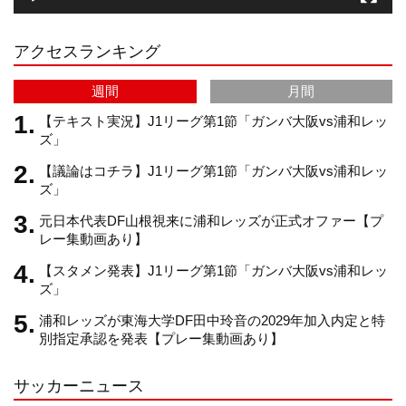
r
e
アクセスランキング
a
C
週間
月間
m
h
【テキスト実況】J1リーグ第1節「ガンバ大阪vs浦和レッ
ズ」
【議論はコチラ】J1リーグ第1節「ガンバ大阪vs浦和レッ
a
ズ」
元日本代表DF山根視来に浦和レッズが正式オファー【プ
n
レー集動画あり】
【スタメン発表】J1リーグ第1節「ガンバ大阪vs浦和レッ
n
ズ」
浦和レッズが東海大学DF田中玲音の2029年加入内定と特
e
別指定承認を発表【プレー集動画あり】
サッカーニュース
l