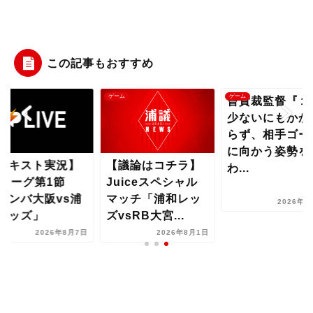
この記事もおすすめ
ム
ゲーム
ゲーム
曺貴裁監督『１
少ないにもかか
らず、相手ゴー
に向かう姿勢を
テキスト実況】
【議論はコチラ】
わ...
1リーグ第1節
Juiceスペシャル
ガンバ大阪vs浦
マッチ「浦和レッ
2026年8
レッズ」
ズvsRB大宮...
2026年8月7日
2026年8月1日