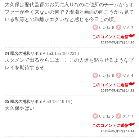
大久保は歴代監督のお気に入りなのに他所のチームからオ
ファーが全く来ないの何で？現場と画面の向こうから見て
いる私等との乖離がエグいなと感じる今日この頃。
いいね
6
ダメ
7
このコメントに返信
2025年05月17日 14:10
24 匿名の浦和サポ
(IP:153.155.189.231 )
スタメンで出るからには、ここの人達を黙らせるようなプ
レイを期待するぞ
いいね
6
ダメ
4
このコメントに返信
2025年05月17日 14:11
25 匿名の浦和サポ
(IP:59.132.19.14 )
大久保やばい
いいね
5
ダメ
7
このコメントに返信
2025年05月17日 14:14