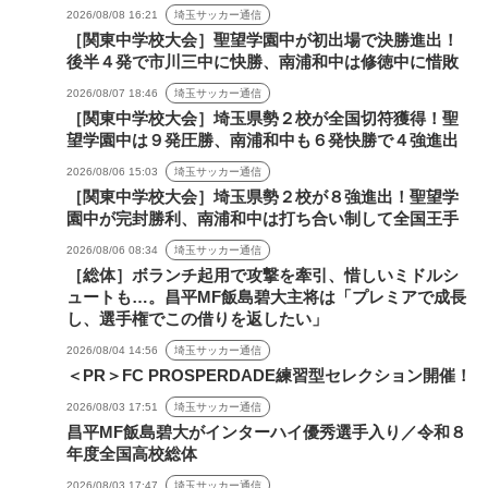
2026/08/08 16:21
埼玉サッカー通信
［関東中学校大会］聖望学園中が初出場で決勝進出！
後半４発で市川三中に快勝、南浦和中は修徳中に惜敗
2026/08/07 18:46
埼玉サッカー通信
［関東中学校大会］埼玉県勢２校が全国切符獲得！聖
望学園中は９発圧勝、南浦和中も６発快勝で４強進出
2026/08/06 15:03
埼玉サッカー通信
［関東中学校大会］埼玉県勢２校が８強進出！聖望学
園中が完封勝利、南浦和中は打ち合い制して全国王手
2026/08/06 08:34
埼玉サッカー通信
［総体］ボランチ起用で攻撃を牽引、惜しいミドルシ
ュートも…。昌平MF飯島碧大主将は「プレミアで成長
し、選手権でこの借りを返したい」
2026/08/04 14:56
埼玉サッカー通信
＜PR＞FC PROSPERDADE練習型セレクション開催！
2026/08/03 17:51
埼玉サッカー通信
昌平MF飯島碧大がインターハイ優秀選手入り／令和８
年度全国高校総体
2026/08/03 17:47
埼玉サッカー通信