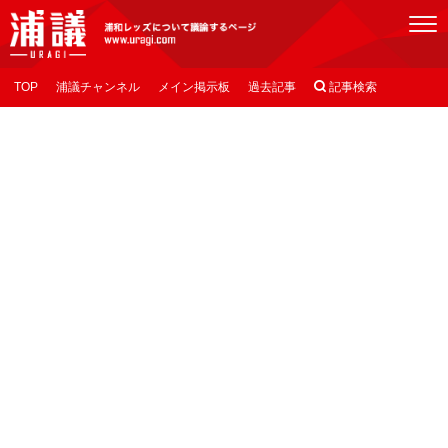
[浦議]浦和レッズについて議論するページ
TOP
浦議チャンネル
メイン掲示板
過去記事

記事検索