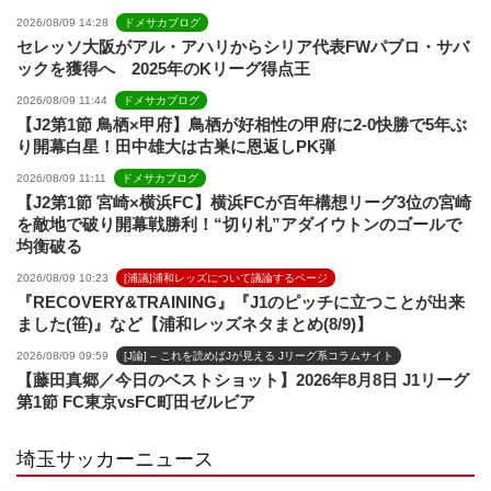
2026/08/09 14:28
ドメサカブログ
セレッソ大阪がアル・アハリからシリア代表FWパブロ・サバ
ックを獲得へ 2025年のKリーグ得点王
2026/08/09 11:44
ドメサカブログ
【J2第1節 鳥栖×甲府】鳥栖が好相性の甲府に2-0快勝で5年ぶ
り開幕白星！田中雄大は古巣に恩返しPK弾
2026/08/09 11:11
ドメサカブログ
【J2第1節 宮崎×横浜FC】横浜FCが百年構想リーグ3位の宮崎
を敵地で破り開幕戦勝利！“切り札”アダイウトンのゴールで
均衡破る
2026/08/09 10:23
[浦議]浦和レッズについて議論するページ
『RECOVERY&TRAINING』『J1のピッチに立つことが出来
ました(笹)』など【浦和レッズネタまとめ(8/9)】
2026/08/09 09:59
[J論] – これを読めばJが見える Jリーグ系コラムサイト
【藤田真郷／今日のベストショット】2026年8月8日 J1リーグ
第1節 FC東京vsFC町田ゼルビア
埼玉サッカーニュース