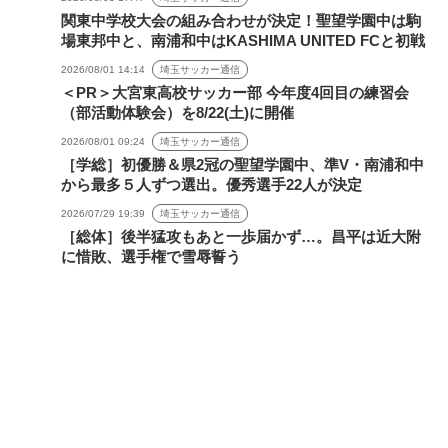
関東中学校大会の組み合わせが決定！聖望学園中は駒
場東邦中と、南浦和中はKASHIMA UNITED FCと初戦
2026/08/01 14:14
埼玉サッカー通信
＜PR＞大宮東高校サッカー部 今年度4回目の練習会
（部活動体験会）を8/22(土)に開催
2026/08/01 09:24
埼玉サッカー通信
［学総］初優勝＆県2冠の聖望学園中、準V・南浦和中
から最多５人ずつ選出。優秀選手22人が決定
2026/07/29 19:39
埼玉サッカー通信
［総体］後半猛攻もあと一歩届かず…。昌平は近大附
に惜敗、選手権で雪辱誓う