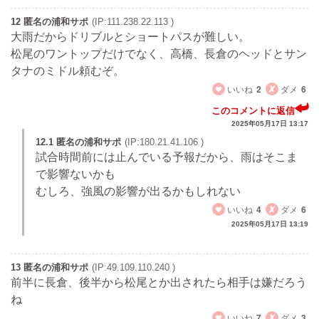
12 匿名の浦和サポ
(IP:111.238.22.113 )
大雨だからドリブルとショートパスが難しい。
松尾のワントップだけでなく、高橋、長倉のヘッドとサン
タナのミドル頼むぞ。
いいね
2
ダメ
6
このコメントに返信
2025年05月17日 13:17
12.1 匿名の浦和サポ
(IP:180.21.41.106 )
試合時間前には止んでいる予報だから、雨はそこま
で影響ないかも
むしろ、強風の影響が出るかもしれない
いいね
4
ダメ
6
2025年05月17日 13:19
13 匿名の浦和サポ
(IP:49.109.110.240 )
前半に長倉、後半から松尾とか出されたら相手は嫌だろう
ね
いいね
7
ダメ
3