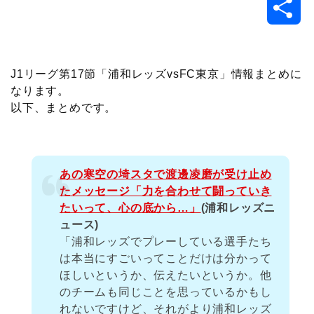
共
c
i
t
e
n
p
x
有
e
t
e
r
e
y
i
J1リーグ第17節「浦和レッズvsFC東京」情報まとめに
なります。
b
t
n
n
L
以下、まとめです。
o
e
a
o
i
o
r
t
n
あの寒空の埼スタで渡邊凌磨が受け止め
たメッセージ「力を合わせて闘っていき
k
e
k
たいって、心の底から…」
(浦和レッズニ
ュース)
「浦和レッズでプレーしている選手たち
は本当にすごいってことだけは分かって
ほしいというか、伝えたいというか。他
のチームも同じことを思っているかもし
れないですけど、それがより浦和レッズ