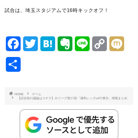
試合は、埼玉スタジアムで16時キックオフ！
F
T
H
E
L
C
M
a
w
a
v
i
o
i
共
c
i
t
e
n
p
x
有
e
t
e
r
e
y
i
HOME
ゲーム
【試合前の議論はコチラ】J1リーグ第17節「浦和レッズvsFC東京」情報まとめ
b
t
n
n
L
o
e
a
o
i
o
r
t
n