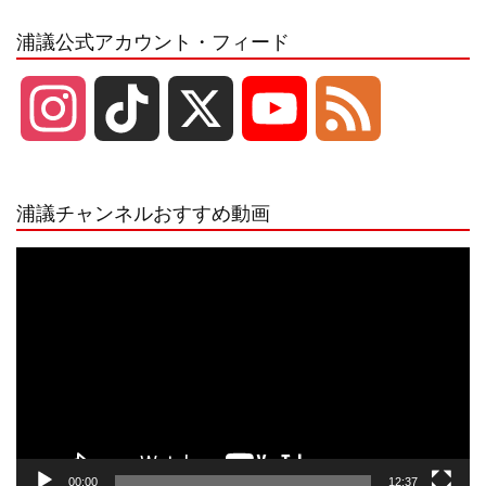
浦議公式アカウント・フィード
I
T
X
Y
F
n
i
o
e
浦議チャンネルおすすめ動画
s
k
u
e
動
画
プ
t
T
T
d
レ
ー
a
o
u
ヤ
ー
g
k
b
00:00
12:37