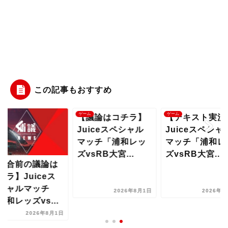
この記事もおすすめ
ム
ゲーム
ゲーム
【議論はコチラ】
【テキスト実況
Juiceスペシャル
Juiceスペシャ
マッチ「浦和レッ
マッチ「浦和レ
ズvsRB大宮...
ズvsRB大宮...
試合前の議論は
チラ】Juiceス
シャルマッチ
2026年8月1日
2026年8
浦和レッズvs...
2026年8月1日