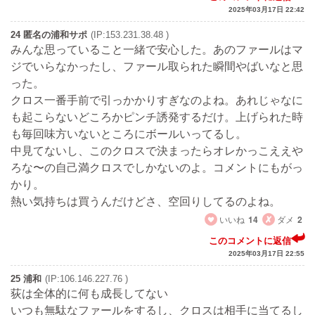
2025年03月17日 22:42
24 匿名の浦和サポ
(IP:153.231.38.48 )
みんな思っていること一緒で安心した。あのファールはマ
ジでいらなかったし、ファール取られた瞬間やばいなと思
った。
クロス一番手前で引っかかりすぎなのよね。あれじゃなに
も起こらないどころかピンチ誘発するだけ。上げられた時
も毎回味方いないところにボールいってるし。
中見てないし、このクロスで決まったらオレかっこええや
ろな〜の自己満クロスでしかないのよ。コメントにもがっ
かり。
熱い気持ちは買うんだけどさ、空回りしてるのよね。
いいね
14
ダメ
2
このコメントに返信
2025年03月17日 22:55
25 浦和
(IP:106.146.227.76 )
荻は全体的に何も成長してない
いつも無駄なファールをするし、クロスは相手に当てるし