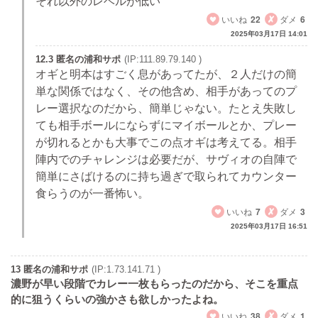
それ以外のレベルが低い
いいね
22
ダメ
6
2025年03月17日 14:01
12.3 匿名の浦和サポ
(IP:111.89.79.140 )
オギと明本はすごく息があってたが、２人だけの簡
単な関係ではなく、その他含め、相手があってのプ
レー選択なのだから、簡単じゃない。たとえ失敗し
ても相手ボールにならずにマイボールとか、プレー
が切れるとかも大事でこの点オギは考えてる。相手
陣内でのチャレンジは必要だが、サヴィオの自陣で
簡単にさばけるのに持ち過ぎで取られてカウンター
食らうのが一番怖い。
いいね
7
ダメ
3
2025年03月17日 16:51
13 匿名の浦和サポ
(IP:1.73.141.71 )
濃野が早い段階でカレー一枚もらったのだから、そこを重点
的に狙うくらいの強かさも欲しかったよね。
いいね
38
ダメ
1