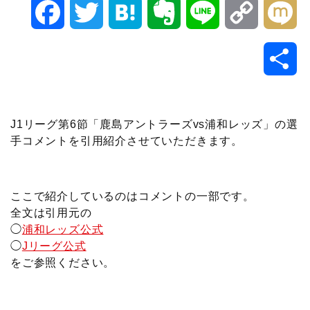
F
T
H
E
L
C
M
a
w
a
v
i
o
i
共
c
i
t
e
n
p
x
有
e
t
e
r
e
y
i
J1リーグ第6節「鹿島アントラーズvs浦和レッズ」の選
手コメントを引用紹介させていただきます。
b
t
n
n
L
o
e
a
o
i
ここで紹介しているのはコメントの一部です。
o
r
t
n
全文は引用元の
◯
浦和レッズ公式
k
e
k
◯
Jリーグ公式
をご参照ください。