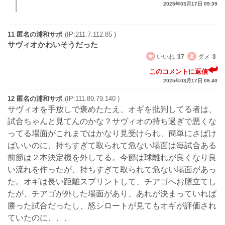
2025年03月17日 09:39
11 匿名の浦和サポ
(IP:211.7.112.85 )
サヴィオかわいそうだった
いいね
37
ダメ
3
このコメントに返信
2025年03月17日 09:40
12 匿名の浦和サポ
(IP:111.89.79.140 )
サヴィオを手放しで褒めたたえ、オギを批判してる者は、
試合ちゃんと見てんのかな？サヴィオの持ち過ぎで悪くな
ってる場面がこれまではかなり見受けられ、簡単にさばけ
ばいいのに、持ちすぎて取られて危ない場面は毎試合ある
前節は２本決定機を外してる。今節は球離れが良くなり良
い流れを作ったが、持ちすぎて取られて危ない場面があっ
た。オギは長い距離スプリントして、チアゴへお膳立てし
たが、チアゴが外した場面があり、あれが決まっていれば
勝った試合だったし、怒シロートが見てもオギが評価され
ていたのに、、、