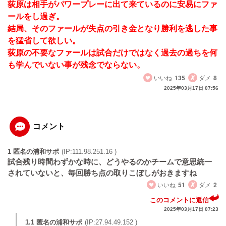
荻原は相手がパワープレーに出て来ているのに安易にファ
ールをし過ぎ。
結局、そのファールが失点の引き金となり勝利を逃した事
を猛省して欲しい。
荻原の不要なファールは試合だけではなく過去の過ちを何
も学んでいない事が残念でならない。
いいね
135
ダメ
8
2025年03月17日 07:56
コメント
1 匿名の浦和サポ
(IP:111.98.251.16 )
試合残り時間わずかな時に、どうやるのかチームで意思統一
されていないと、毎回勝ち点の取りこぼしがおきますね
いいね
51
ダメ
2
このコメントに返信
2025年03月17日 07:23
1.1 匿名の浦和サポ
(IP:27.94.49.152 )