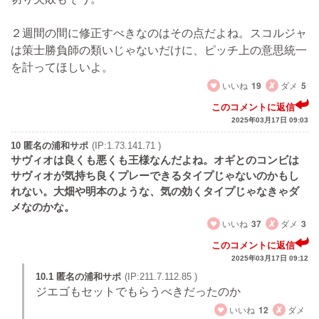
２週間の間に修正すべきなのはその点だよね。スコルジャ
は策士勝負師の類いじゃないだけに、ピッチ上の意思統一
を計ってほしいよ。
いいね
19
ダメ
5
このコメントに返信
2025年03月17日 09:03
10 匿名の浦和サポ
(IP:1.73.141.71 )
サヴィオは良くも悪くも王様なんだよね。オギとのコンビは
サヴィオが気持ち良くプレーできるタイプじゃないのかもし
れない。大畑や明本のような、気の効くタイプじゃなきゃダ
メなのかな。
いいね
37
ダメ
3
このコメントに返信
2025年03月17日 09:12
10.1 匿名の浦和サポ
(IP:211.7.112.85 )
ジエゴもセットでもらうべきだったのか
いいね
12
ダメ