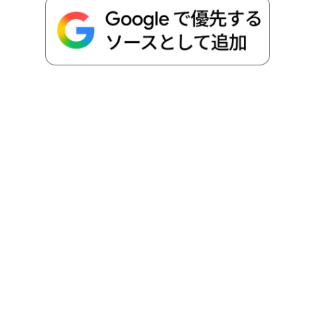
o
e
a
o
i
o
r
t
n
k
e
k