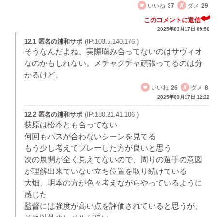
いいね
37
ダメ
29
このコメントに返信
2025年03月17日 09:56
12.1 匿名の浦和サポ
(IP:103.5.140.176 )
そうなんだよね、実際噛み合ってないのはサヴィオ
なのかもしれない。メチャクチャ頑張ってるのは分
かるけど。
いいね
26
ダメ
8
2025年03月17日 12:22
12.2 匿名の浦和サポ
(IP:180.21.41.106 )
荻原は松本とも合ってない
何回もパスが合わないシーンを見てる
もう少し考えてプレーした方が良いと思う
次の展開が全く見えてないので、周りの選手の意図
が理解出来ていない立ち位置を取り続けている
大畑、明本の方が色々考えながらやっているように
感じた
監督には強度が高い点を評価されていると思うが、