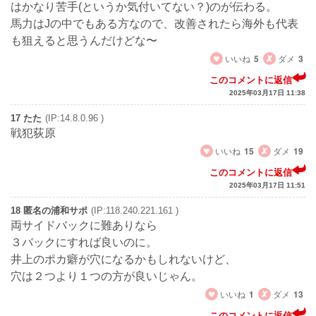
はかなり苦手(というか気付いてない？)のが伝わる。
馬力はJの中でもある方なので、改善されたら海外も代表
も狙えると思うんだけどな〜
いいね
5
ダメ
3
このコメントに返信
2025年03月17日 11:38
17 たた
(IP:14.8.0.96 )
戦犯荻原
いいね
15
ダメ
19
このコメントに返信
2025年03月17日 11:51
18 匿名の浦和サポ
(IP:118.240.221.161 )
両サイドバックに難ありなら
３バックにすれば良いのに。
井上のポカ癖が穴になるかもしれないけど、
穴は２つより１つの方が良いじゃん。
いいね
1
ダメ
13
このコメントに返信