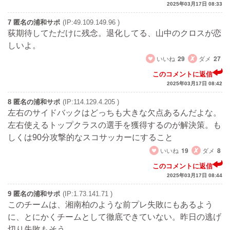
2025年03月17日 08:33
7 匿名の浦和サポ
(IP:49.109.149.96 )
荻期待してただけに残念。退化してる、山中のクロスが恋
しいよ。
いいね
29
ダメ
27
このコメントに返信
2025年03月17日 08:42
8 匿名の浦和サポ
(IP:114.129.4.205 )
左右のサイドバックはどっちも大きな欠点あるんだよな。
左右使えるトップクラスの選手を獲得するのが解決策。も
しくは90分攻撃的なスコサッカーにすること
いいね
19
ダメ
8
このコメントに返信
2025年03月17日 08:44
9 匿名の浦和サポ
(IP:1.73.141.71 )
このチームは、湘南柏のような前プレ失敗にもあるよう
に、とにかくチームとして徹底できていない。昨日の逃げ
切り失敗もそう。