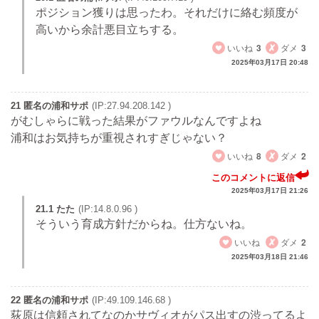
ポジション獲りは思ったわ。それだけに絡む頻度が
高いから余計悪目立ちする。
いいね
3
ダメ
3
2025年03月17日 20:48
21 匿名の浦和サポ
(IP:27.94.208.142 )
がむしゃらに戦った結果がファウルなんですよね
浦和はお気持ちが重視されすぎじゃない？
いいね
8
ダメ
2
このコメントに返信
2025年03月17日 21:26
21.1 たた
(IP:14.8.0.96 )
そういう育成方針だからね。仕方ないね。
いいね
ダメ
2
2025年03月18日 21:46
22 匿名の浦和サポ
(IP:49.109.146.68 )
荻原は信頼されてなのかサヴィオがパス出すの渋ってるよ