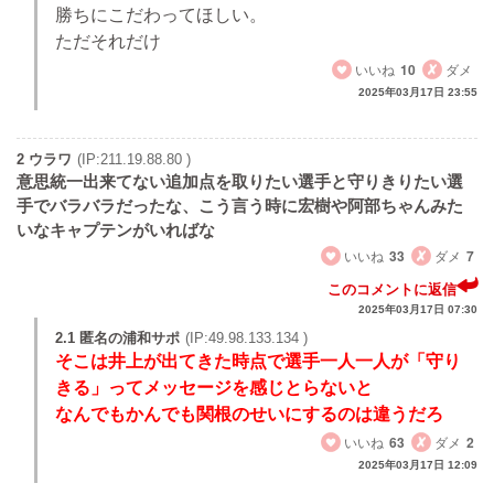
勝ちにこだわってほしい。
ただそれだけ
いいね
10
ダメ
2025年03月17日 23:55
2 ウラワ
(IP:211.19.88.80 )
意思統一出来てない追加点を取りたい選手と守りきりたい選
手でバラバラだったな、こう言う時に宏樹や阿部ちゃんみた
いなキャプテンがいればな
いいね
33
ダメ
7
このコメントに返信
2025年03月17日 07:30
2.1 匿名の浦和サポ
(IP:49.98.133.134 )
そこは井上が出てきた時点で選手一人一人が「守り
きる」ってメッセージを感じとらないと
なんでもかんでも関根のせいにするのは違うだろ
いいね
63
ダメ
2
2025年03月17日 12:09