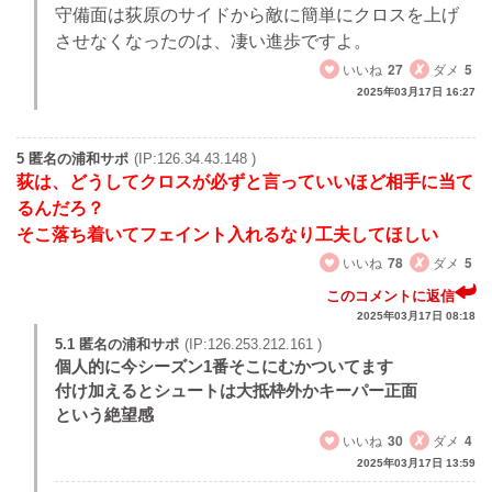
守備面は荻原のサイドから敵に簡単にクロスを上げ
させなくなったのは、凄い進歩ですよ。
いいね
27
ダメ
5
2025年03月17日 16:27
5 匿名の浦和サポ
(IP:126.34.43.148 )
荻は、どうしてクロスが必ずと言っていいほど相手に当て
るんだろ？
そこ落ち着いてフェイント入れるなり工夫してほしい
いいね
78
ダメ
5
このコメントに返信
2025年03月17日 08:18
5.1 匿名の浦和サポ
(IP:126.253.212.161 )
個人的に今シーズン1番そこにむかついてます
付け加えるとシュートは大抵枠外かキーパー正面
という絶望感
いいね
30
ダメ
4
2025年03月17日 13:59