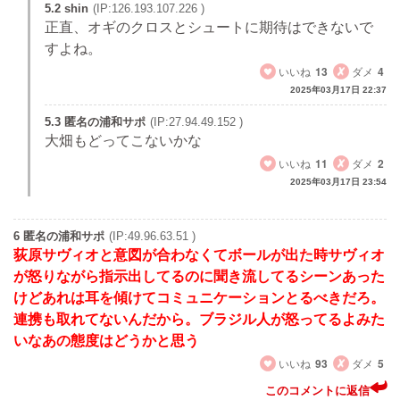
5.2 shin
(IP:126.193.107.226 )
正直、オギのクロスとシュートに期待はできないで
すよね。
いいね
13
ダメ
4
2025年03月17日 22:37
5.3 匿名の浦和サポ
(IP:27.94.49.152 )
大畑もどってこないかな
いいね
11
ダメ
2
2025年03月17日 23:54
6 匿名の浦和サポ
(IP:49.96.63.51 )
荻原サヴィオと意図が合わなくてボールが出た時サヴィオ
が怒りながら指示出してるのに聞き流してるシーンあった
けどあれは耳を傾けてコミュニケーションとるべきだろ。
連携も取れてないんだから。ブラジル人が怒ってるよみた
いなあの態度はどうかと思う
いいね
93
ダメ
5
このコメントに返信