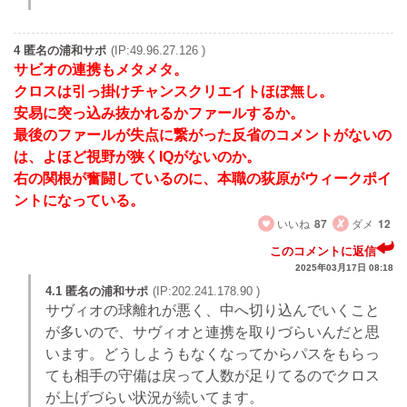
4 匿名の浦和サポ
(IP:49.96.27.126 )
サビオの連携もメタメタ。
クロスは引っ掛けチャンスクリエイトほぼ無し。
安易に突っ込み抜かれるかファールするか。
最後のファールが失点に繋がった反省のコメントがないの
は、よほど視野が狭くIQがないのか。
右の関根が奮闘しているのに、本職の荻原がウィークポイ
ントになっている。
いいね
87
ダメ
12
このコメントに返信
2025年03月17日 08:18
4.1 匿名の浦和サポ
(IP:202.241.178.90 )
サヴィオの球離れが悪く、中へ切り込んでいくこと
が多いので、サヴィオと連携を取りづらいんだと思
います。どうしようもなくなってからパスをもらっ
ても相手の守備は戻って人数が足りてるのでクロス
が上げづらい状況が続いてます。