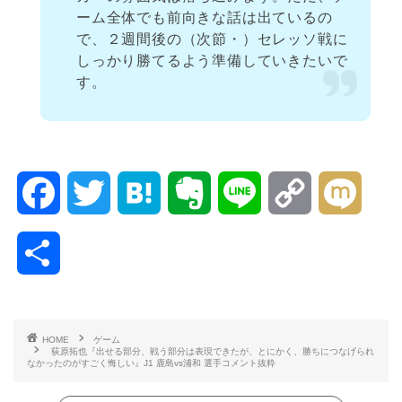
ーム全体でも前向きな話は出ているの
で、２週間後の（次節・）セレッソ戦に
しっかり勝てるよう準備していきたいで
す。
F
T
H
E
L
C
M
a
w
a
v
i
o
i
共
c
i
t
e
n
p
x
有
e
t
e
r
e
y
i
HOME
ゲーム
荻原拓也『出せる部分、戦う部分は表現できたが、とにかく、勝ちにつなげられ
b
t
n
n
L
なかったのがすごく悔しい』J1 鹿島vs浦和 選手コメント抜粋