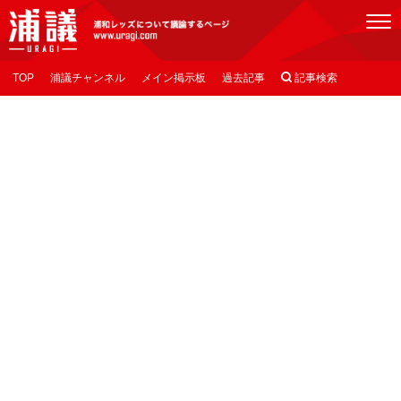
[浦議]浦和レッズについて議論するページ
TOP
浦議チャンネル
メイン掲示板
過去記事

記事検索