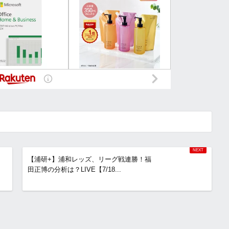
【浦研+】浦和レッズ、リーグ戦連勝！福
田正博の分析は？LIVE【7/18...