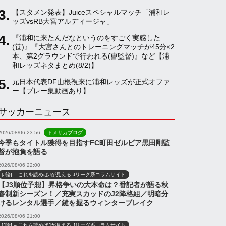
【スタメン発表】Juiceスペシャルマッチ「浦和レ
a
ッズvsRB大宮アルディージャ」
『浦和に来たんだなというのをすごく実感した
(笹)』『大宮さんとのトレーニングマッチが45分×2
n
本、第2グラウンドで行われる(曺監督)』など【浦
和レッズネタまとめ(8/2)】
n
元日本代表DF山根視来に浦和レッズが正式オファ
ー【プレー集動画あり】
サッカーニュース
e
2026/08/06 23:56
ドメサカブログ
l
今季もタイトル獲得を目指すFC町田ゼルビア黒田剛監
督が抱負を語る
2026/08/06 22:00
[J論] – これを読めばJが見える Jリーグ系コラムサイト
【J3順位予想】昇格争いの大本命は？番記者が語る秋
春制新シーズン！／充実スカッドのJ2降格組／明暗分
けるレンタル選手／鍵を握るウィンターブレイク
2026/08/06 21:00
[J論] – これを読めばJが見える Jリーグ系コラムサイト