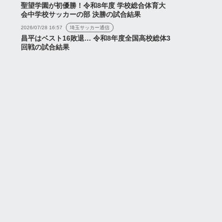
聖望学園が初優勝！令和8年度 学校総合体育大
会中学校サッカーの部 決勝の試合結果
2026/07/28 16:57
埼玉サッカー通信
昌平はベスト16敗退… 令和8年度全国高校総体3
回戦の試合結果