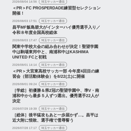
2026/08/04 14:56
埼玉サッカー通信
＜PR＞FC PROSPERDADE練習型セレクション
開催！
2026/08/03 17:51
埼玉サッカー通信
昌平MF飯島碧大がインターハイ優秀選手入り／
令和８年度全国高校総体
なさんに活躍する姿を
ス
ニュース
2026/08/03 17:47
埼玉サッカー通信
られるよう全力で頑張
関東中学校大会の組み合わせが決定！聖望学園
す」浦和レッズが松永
中は駒場東邦中と、南浦和中はKASHIMA
UDオ...
UNITED FCと初戦
2026/08/01 14:14
埼玉サッカー通信
『荻原はベルギー・ルーベ
＜PR＞大宮東高校サッカー部 今年度4回目の練
ンに移籍か』『沖縄キャン
習会（部活動体験会）を8/22(土)に開催
プスタート』など【浦和レ
2026/08/01 09:24
埼玉サッカー通信
ッズネタまと...
［学総］初優勝＆県2冠の聖望学園中、準V・南
2026年7月10日
浦和中から最多５人ずつ選出。優秀選手22人が
2026年7月8日
決定
2026/07/29 19:39
埼玉サッカー通信
［総体］後半猛攻もあと一歩届かず…。昌平は
近大附に惜敗、選手権で雪辱誓う
2026/07/28 17:17
埼玉サッカー通信