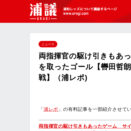
[浦議]浦和レッズについて議論するペ
ージ
ニュース
両指揮官の駆け引きもあ
を取ったゴール【轡田哲朗
戦】（浦レポ)
「
浦レポ
」の有料記事を一部紹介させて
両指揮官の駆け引きもあったゲーム サ