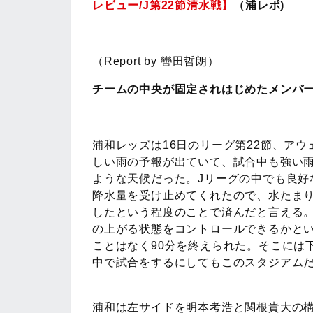
レビュー/J第22節清水戦】
（浦レポ)
（Report by 轡田哲朗）
チームの中央が固定されはじめたメンバ
浦和レッズは16日のリーグ第22節、ア
しい雨の予報が出ていて、試合中も強い
ような天候だった。Jリーグの中でも良好
降水量を受け止めてくれたので、水たま
したという程度のことで済んだと言える
の上がる状態をコントロールできるかと
ことはなく90分を終えられた。そこには
中で試合をするにしてもこのスタジアム
浦和は左サイドを明本考浩と関根貴大の