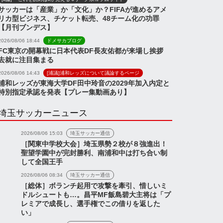
サッカーは「産業」か「文化」か？FIFAが進めるアメ
リカ型ビジネス、チケット転売、48チーム化の功罪
【月刊ブンデス】
2026/08/06 18:44
ドメサカブログ
FC東京の開幕戦に日本代表DF長友佑都が来場し挨拶
去就に注目集まる
2026/08/06 14:43
[浦議]浦和レッズについて議論するページ
浦和レッズが東海大学DF田中玲音の2029年加入内定と
特別指定承認を発表【プレー集動画あり】
埼玉サッカーニュース
2026/08/06 15:03
埼玉サッカー通信
［関東中学校大会］埼玉県勢２校が８強進出！
聖望学園中が完封勝利、南浦和中は打ち合い制
して全国王手
2026/08/06 08:34
埼玉サッカー通信
［総体］ボランチ起用で攻撃を牽引、惜しいミ
ドルシュートも…。昌平MF飯島碧大主将は「プ
レミアで成長し、選手権でこの借りを返した
い」