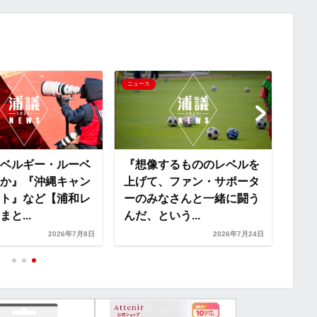
y
i
L
i
「み
ニュース
ニュー
届け
n
りま
颯汰の
k
ベルギー・ルーベ
『想像するもののレベルを
か』『沖縄キャン
上げて、ファン・サポータ
ト』など【浦和レ
ーのみなさんと一緒に闘う
と...
んだ、という...
2026年7月8日
2026年7月24日