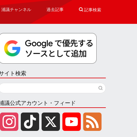
浦議チャンネル
過去記事

記事検索
サイト検索
浦議公式アカウント・フィード
I
T
X
Y
F