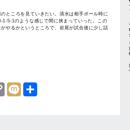
割のところを見ていきたい。清水は相手ボール時に
3-1-5-1のような感じで間に挟まっていった。この
誰がやるかというところで、岩尾が試合後に少し話
C
M
共
o
i
有
p
x