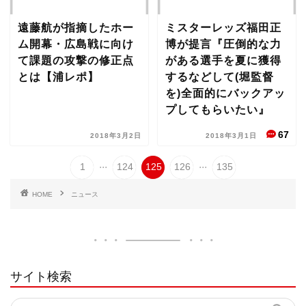
遠藤航が指摘したホー
ミスターレッズ福田正
ム開幕・広島戦に向け
博が提言『圧倒的な力
て課題の攻撃の修正点
がある選手を夏に獲得
とは【浦レポ】
するなどして(堀監督
を)全面的にバックアッ
プしてもらいたい』
67
2018年3月2日
2018年3月1日
...
...
1
124
125
126
135
HOME
ニュース
サイト検索