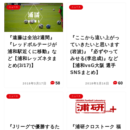
ニュース
ニュース
『遠藤は全治2週間』
『ここから這い上がっ
『レッドボルテージが
ていきたいと思います
浦和駅近くに移動』な
(岩波)』『必ずやって
ど【浦和レッズネタま
みせる(李忠成)』など
とめ(3/17)】
【浦和vsG大阪 選手
SNSまとめ】
58
60
2018年3月17日
2018年3月16日
ニュース
ニュース
『Jリーグで優勝するた
『浦研クロストーク 福