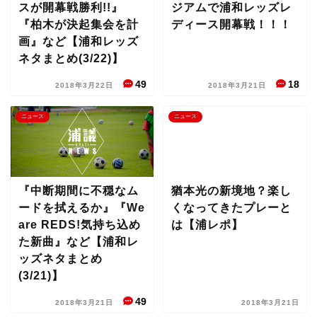
スが開幕戦勝利!!』
ジアムで浦和レッズレ
『柏木が決起集会を計
ディース開幕戦！！！
画』など【浦和レッズ
ネタまとめ(3/22)】
49
18
2018年3月22日
2018年3月21日
ニュース
ニュース
『中断期間に不穏なム
猶本光の新境地？楽し
ードを拭えるか』『We
くなってきたプレーと
are REDS!気持ち込め
は【浦レポ】
た新曲』など【浦和レ
ッズネタまとめ
(3/21)】
49
2018年3月21日
2018年3月21日