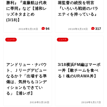
勝利』『遠藤航は代表
堀監督の続投を明言
に帯同』など【浦和レ
『いろいろ戦術のバラ
ッズネタまとめ
エティを持っている』
(3/18)】
94
317
2018年3月19日
2018年3月19日
ニュース
ニュース
アンドリュー・ナバウ
3/18横浜FM編はマーボ
ト、Ｊリーグデビュー
ー丼【敵チームを食べ
なるか？「出場する準
る！魂のURAWA丼】
備は、気持ちもコンデ
ィションもできてい
る」【浦レポ】
2018年3月18日
2018年3月17日