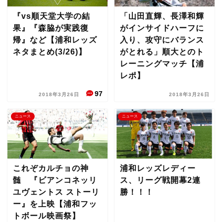
『vs順天堂大学の結
「山田直輝、長澤和輝
果』『森脇が実践復
がインサイドハーフに
帰』など【浦和レッズ
入り、攻守にバランス
ネタまとめ(3/26)】
がとれる」順大とのト
レーニングマッチ【浦
レポ】
97
2018年3月26日
2018年3月26日
ニュース
ニュース
これぞカルチョの神
浦和レッズレディー
髄 『ビアンコネッリ
ス、リーグ戦開幕2連
ユヴェントス ストーリ
勝！！！
ー』を上映【浦和フッ
トボール映画祭】