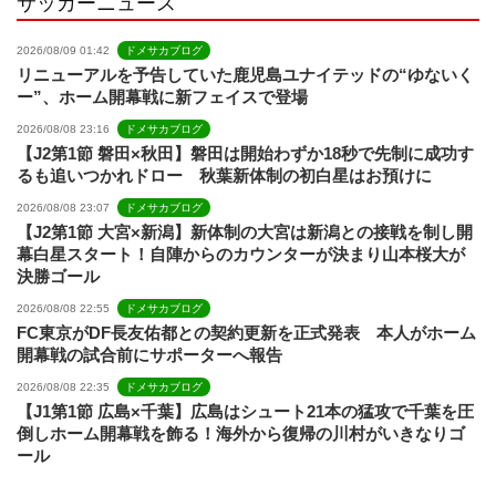
サッカーニュース
l
2026/08/09 01:42
ドメサカブログ
リニューアルを予告していた鹿児島ユナイテッドの“ゆないく
ー”、ホーム開幕戦に新フェイスで登場
2026/08/08 23:16
ドメサカブログ
【J2第1節 磐田×秋田】磐田は開始わずか18秒で先制に成功す
るも追いつかれドロー 秋葉新体制の初白星はお預けに
2026/08/08 23:07
ドメサカブログ
【J2第1節 大宮×新潟】新体制の大宮は新潟との接戦を制し開
幕白星スタート！自陣からのカウンターが決まり山本桜大が
決勝ゴール
2026/08/08 22:55
ドメサカブログ
FC東京がDF長友佑都との契約更新を正式発表 本人がホーム
開幕戦の試合前にサポーターへ報告
2026/08/08 22:35
ドメサカブログ
【J1第1節 広島×千葉】広島はシュート21本の猛攻で千葉を圧
倒しホーム開幕戦を飾る！海外から復帰の川村がいきなりゴ
ール