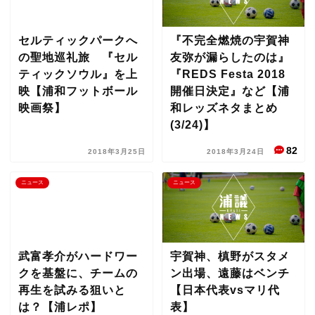
セルティックパークへ
『不完全燃焼の宇賀神
の聖地巡礼旅 『セル
友弥が漏らしたのは』
ティックソウル』を上
『REDS Festa 2018
映【浦和フットボール
開催日決定』など【浦
映画祭】
和レッズネタまとめ
(3/24)】
82
2018年3月25日
2018年3月24日
ニュース
ニュース
武富孝介がハードワー
宇賀神、槙野がスタメ
クを基盤に、チームの
ン出場、遠藤はベンチ
再生を試みる狙いと
【日本代表vsマリ代
は？【浦レポ】
表】