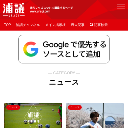
[浦議]浦和レッズについて議論するページ
TOP
浦議チャンネル
メイン掲示板
過去記事

記事検索
― CATEGORY ―
ニュース
ニュース
ニュース