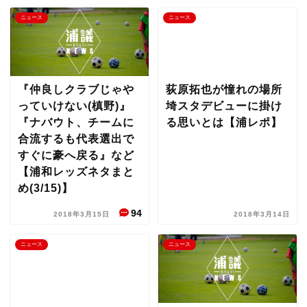
ニュース
ニュース
『仲良しクラブじゃや
荻原拓也が憧れの場所
っていけない(槙野)』
埼スタデビューに掛け
『ナバウト、チームに
る思いとは【浦レポ】
合流するも代表選出で
すぐに豪へ戻る』など
【浦和レッズネタまと
め(3/15)】
94
2018年3月15日
2018年3月14日
ニュース
ニュース