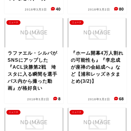
40
80
2018年3月3日
2018年3月2日
ニュース
ニュース
ラファエル・シルバが
『ホーム開幕4万人割れ
SNSにアップした
の可能性も』『李忠成
『ACL決勝第2戦 埼
が座禅の会結成へ』な
スタに入る瞬間を選手
ど【浦和レッズネタま
バス内から撮った動
とめ(3/2)】
画』が格好良い
8
68
2018年3月2日
2018年3月2日
ニュース
ニュース