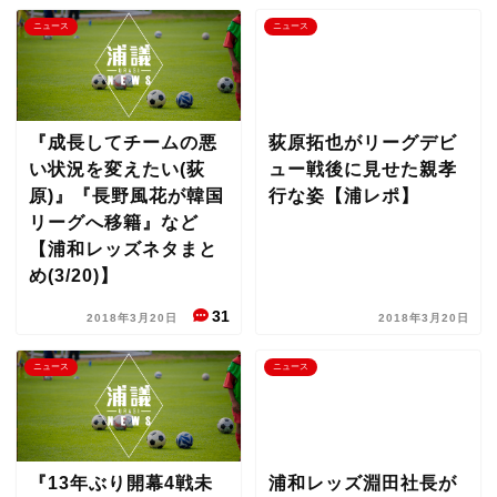
ニュース
ニュース
『成長してチームの悪
荻原拓也がリーグデビ
い状況を変えたい(荻
ュー戦後に見せた親孝
原)』『長野風花が韓国
行な姿【浦レポ】
リーグへ移籍』など
【浦和レッズネタまと
め(3/20)】
31
2018年3月20日
2018年3月20日
ニュース
ニュース
『13年ぶり開幕4戦未
浦和レッズ淵田社長が