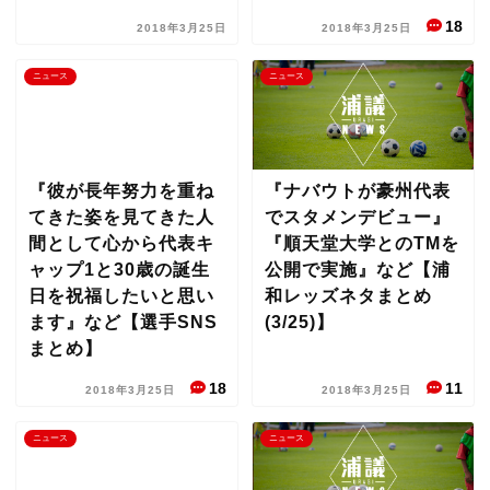
18
2018年3月25日
2018年3月25日
ニュース
ニュース
『彼が長年努力を重ね
『ナバウトが豪州代表
てきた姿を見てきた人
でスタメンデビュー』
間として心から代表キ
『順天堂大学とのTMを
ャップ1と30歳の誕生
公開で実施』など【浦
日を祝福したいと思い
和レッズネタまとめ
ます』など【選手SNS
(3/25)】
まとめ】
18
11
2018年3月25日
2018年3月25日
ニュース
ニュース