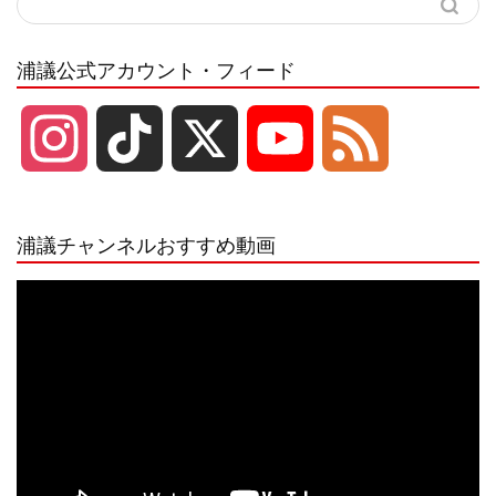
浦議公式アカウント・フィード
I
T
X
Y
F
n
i
o
e
浦議チャンネルおすすめ動画
s
k
u
e
動
画
プ
t
T
T
d
レ
ー
a
o
u
ヤ
ー
g
k
b