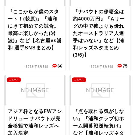
『ここからが僕のスタ
『ナバウトの移籍金は
ート！(荻原)』『浦和
約4000万円』『Aリー
にきて初めての試合。
グの中で彼よりも優れ
最高に楽しかった(岩
たオーストラリア人選
波)』など【名古屋vs浦
手はいない』など【浦
和 選手SNSまとめ】
和レッズネタまとめ
(3/6)】
66
75
2018年3月8日
2018年3月6日
ニュース
ニュース
アジア枠となるFWアン
『点を取れる気がしな
ドリュー ナバウトが完
い』『浦和クラブ初ホ
全移籍で浦和レッズへ
ーム開幕戦逆転負け』
加入決定
など【浦和レッズネタ