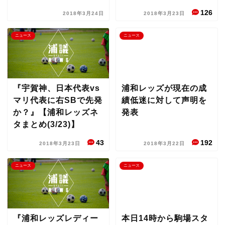
126
2018年3月24日
2018年3月23日
ニュース
ニュース
『宇賀神、日本代表vs
浦和レッズが現在の成
マリ代表に右SBで先発
績低迷に対して声明を
か？』【浦和レッズネ
発表
タまとめ(3/23)】
43
192
2018年3月23日
2018年3月22日
ニュース
ニュース
『浦和レッズレディー
本日14時から駒場スタ