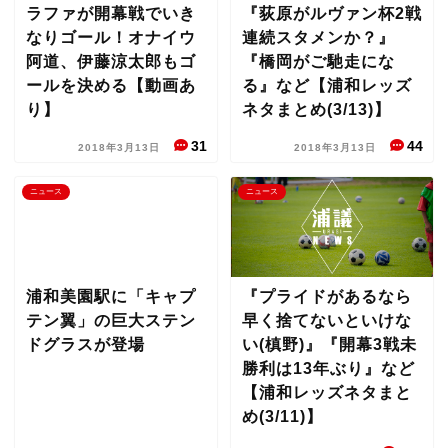
ラファが開幕戦でいき
『荻原がルヴァン杯2戦
なりゴール！オナイウ
連続スタメンか？』
阿道、伊藤涼太郎もゴ
『橋岡がご馳走にな
ールを決める【動画あ
る』など【浦和レッズ
り】
ネタまとめ(3/13)】
31
44
2018年3月13日
2018年3月13日
ニュース
ニュース
浦和美園駅に「キャプ
『プライドがあるなら
テン翼」の巨大ステン
早く捨てないといけな
ドグラスが登場
い(槙野)』『開幕3戦未
勝利は13年ぶり』など
【浦和レッズネタまと
め(3/11)】