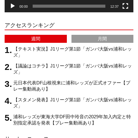
00:00
12:37
r
e
アクセスランキング
a
C
週間
月間
m
h
【テキスト実況】J1リーグ第1節「ガンバ大阪vs浦和レッ
ズ」
【議論はコチラ】J1リーグ第1節「ガンバ大阪vs浦和レッ
a
ズ」
元日本代表DF山根視来に浦和レッズが正式オファー【プ
n
レー集動画あり】
【スタメン発表】J1リーグ第1節「ガンバ大阪vs浦和レッ
n
ズ」
浦和レッズが東海大学DF田中玲音の2029年加入内定と特
e
別指定承認を発表【プレー集動画あり】