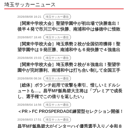
埼玉サッカーニュース
2026/08/08 16:21
埼玉サッカー通信
［関東中学校大会］聖望学園中が初出場で決勝進出！
後半４発で市川三中に快勝、南浦和中は修徳中に惜敗
2026/08/07 18:46
埼玉サッカー通信
［関東中学校大会］埼玉県勢２校が全国切符獲得！聖
望学園中は９発圧勝、南浦和中も６発快勝で４強進出
2026/08/06 15:03
埼玉サッカー通信
［関東中学校大会］埼玉県勢２校が８強進出！聖望学
園中が完封勝利、南浦和中は打ち合い制して全国王手
2026/08/06 08:34
埼玉サッカー通信
［総体］ボランチ起用で攻撃を牽引、惜しいミドルシ
ュートも…。昌平MF飯島碧大主将は「プレミアで成長
し、選手権でこの借りを返したい」
2026/08/04 14:56
埼玉サッカー通信
＜PR＞FC PROSPERDADE練習型セレクション開催！
2026/08/03 17:51
埼玉サッカー通信
昌平MF飯島碧大がインターハイ優秀選手入り／令和８