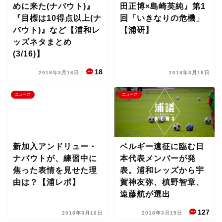
めに来た(ナバウト)』
田正博×島崎英純』第1
『目標は10得点以上(ナ
回「いきなりの危機」
バウト)』など【浦和レ
【浦研】
ッズネタまとめ
(3/16)】
18
2018年3月16日
2018年3月16日
ニュース
ニュース
新加入アンドリュー・
ベルギー遠征に臨む日
ナバウトが、練習中に
本代表メンバーが発
焦った表情を見せた理
表。浦和レッズから宇
由は？【浦レポ】
賀神友弥、槙野智章、
遠藤航が選出
127
2018年3月16日
2018年3月15日