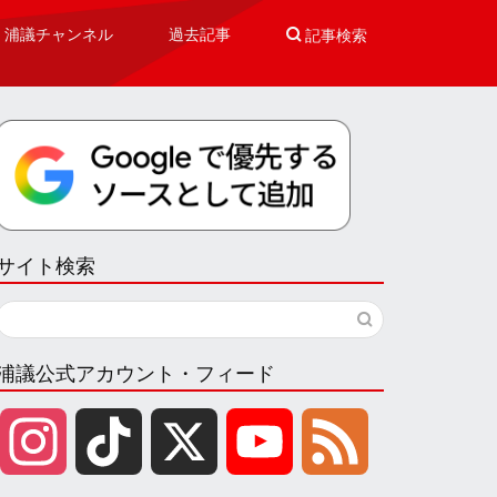
浦議チャンネル
過去記事

記事検索
サイト検索
浦議公式アカウント・フィード
I
T
X
Y
F