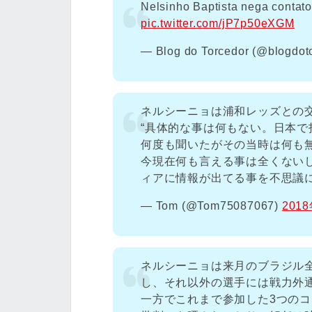
Nelsinho Baptista nega contat
pic.twitter.com/jP7p50eXGM
— Blog do Torcedor (@blogdot
ネルシーニョは浦和レッズとの
“具体的な事は何もない。日本
何度も聞いたがその当時は何も
今現在何も言える事は全くない
ィアに情報が出てる事を不思議
— Tom (@Tom75087067)
201
ネルシーニョは来月のブラジル
し、それ以外の選手には戦力外
一方でこれまで参加した3つの