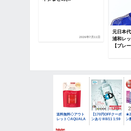
026第1戦「浦
FC琉球」試合
元日本代
2026年7月17日
2026年7月11日
浦和レッ
【プレー