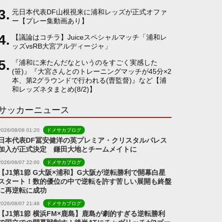
元日本代表DF山根視来に浦和レッズが正式オファ
a
ー【プレー集動画あり】
【議論はコチラ】Juiceスペシャルマッチ「浦和レ
ッズvsRB大宮アルディージャ」
n
『浦和に来たんだなというのをすごく実感した
(笹)』『大宮さんとのトレーニングマッチが45分×2
n
本、第2グラウンドで行われる(曺監督)』など【浦
和レッズネタまとめ(8/2)】
サッカーニュース
e
2026/08/08 01:20
ドメサカブログ
l
日本代表DF冨安健洋の英プレミア・クリスタルパレス
加入が正式決定 鎌田大地とチームメイトに
2026/08/07 22:00
ドメサカブログ
【J1第1節 G大阪×浦和】G大阪が逆転勝利で開幕白星
スタート！数的優位の中で逆転を許す苦しい展開も終盤
に再逆転に成功
2026/08/07 21:46
ドメサカブログ
【J1第1節 横浜FM×鹿島】鹿島が劇的すぎる逆転勝利