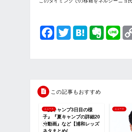
このタイミングでの移籍をネルシーニョ
F
T
H
E
L
a
w
a
v
i
c
i
t
e
n
e
t
e
r
e
b
t
n
n
この記事もおすすめ
o
e
a
o
『夏キャンプ3日目の様
ニュース
ニュース
子』『夏キャンプの詳細20
o
r
t
分動画』など【浦和レッズ
ネタまとめ(...
k
e