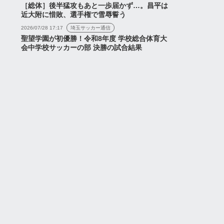
［総体］後半猛攻もあと一歩届かず…。昌平は
近大附に惜敗、選手権で雪辱誓う
2026/07/28 17:17
埼玉サッカー通信
聖望学園が初優勝！令和8年度 学校総合体育大
会中学校サッカーの部 決勝の試合結果