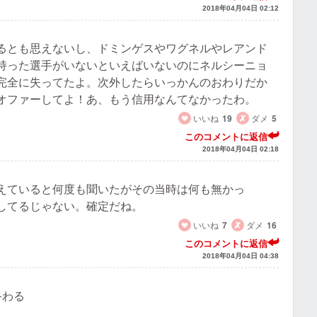
2018年04月04日 02:12
るとも思えないし、ドミンゲスやワグネルやレアンド
持った選手がいないといえばいないのにネルシーニョ
完全に失ってたよ。次外したらいっかんのおわりだか
オファーしてよ！あ、もう信用なんてなかったわ。
いいね
19
ダメ
5
このコメントに返信
2018年04月04日 02:18
えていると何度も聞いたがその当時は何も無かっ
してるじゃない。確定だね。
いいね
7
ダメ
16
このコメントに返信
2018年04月04日 04:38
終わる