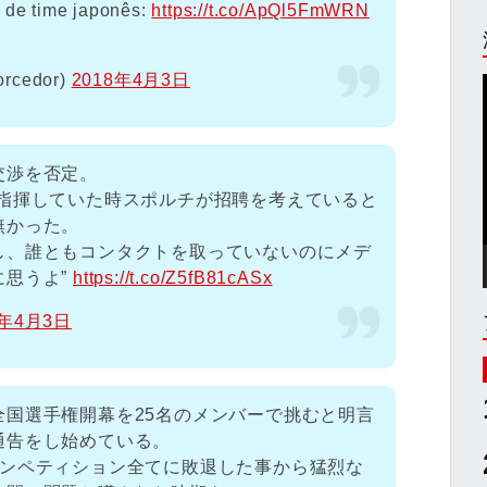
o de time japonês:
https://t.co/ApQl5FmWRN
orcedor)
2018年4月3日
交渉を否定。
で指揮していた時スポルチが招聘を考えていると
無かった。
し、誰ともコンタクトを取っていないのにメデ
に思うよ”
https://t.co/Z5fB81cASx
8年4月3日
全国選手権開幕を25名のメンバーで挑むと明言
通告をし始めている。
コンペティション全てに敗退した事から猛烈な