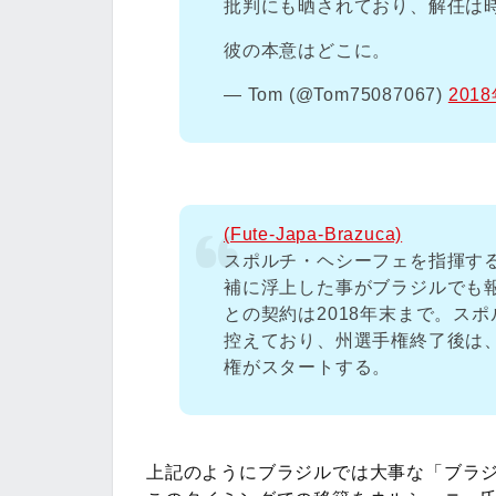
批判にも晒されており、解任は
彼の本意はどこに。
— Tom (@Tom75087067)
201
(Fute-Japa-Brazuca)
スポルチ・ヘシーフェを指揮す
補に浮上した事がブラジルでも
との契約は2018年末まで。ス
控えており、州選手権終了後は
権がスタートする。
上記のようにブラジルでは大事な「ブラ