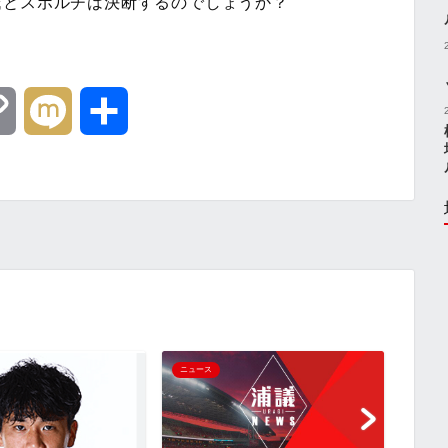
氏とスポルチは決断するのでしょうか？
C
M
共
o
i
有
p
x
y
i
L
i
『夏
ニュース
ニュー
子』
n
分動
ネタま
k