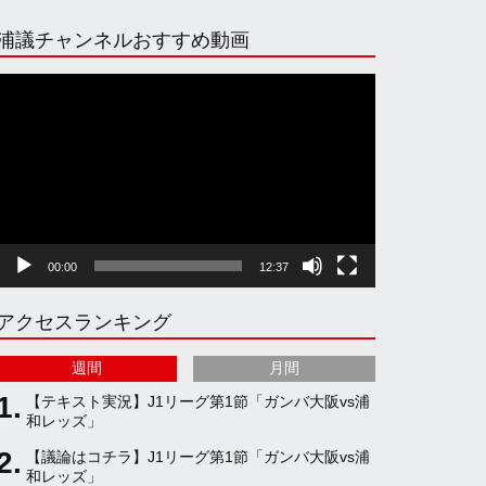
n
i
o
e
浦議チャンネルおすすめ動画
s
k
u
e
動
画
プ
t
T
T
d
レ
ー
ヤ
a
o
u
ー
00:00
12:37
g
k
b
アクセスランキング
r
e
週間
月間
a
C
【テキスト実況】J1リーグ第1節「ガンバ大阪vs浦
和レッズ」
【議論はコチラ】J1リーグ第1節「ガンバ大阪vs浦
m
h
和レッズ」