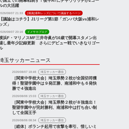
で国立での開幕戦制す！後半ATにチャヴリッチが2ゴー
ルの大活躍
2026/08/07 21:33
[浦議]浦和レッズについて議論するページ
【議論はコチラ】J1リーグ第1節「ガンバ大阪vs浦和レ
ッズ」
2026/08/07 20:16
ドメサカブログ
横浜F・マリノスMF三井寺眞が16歳で開幕スタメン出
場し最年少記録更新 さらにデビュー戦でいきなりゴー
ル
埼玉サッカーニュース
2026/08/07 18:46
埼玉サッカー通信
［関東中学校大会］埼玉県勢２校が全国切符獲
得！聖望学園中は９発圧勝、南浦和中も６発快
勝で４強進出
2026/08/06 15:03
埼玉サッカー通信
［関東中学校大会］埼玉県勢２校が８強進出！
キャンプ3日目の様
ス
ニュース
聖望学園中が完封勝利、南浦和中は打ち合い制
して全国王手
『夏キャンプの詳細20
画』など【浦和レッズ
2026/08/06 08:34
埼玉サッカー通信
［総体］ボランチ起用で攻撃を牽引、惜しいミ
とめ(...