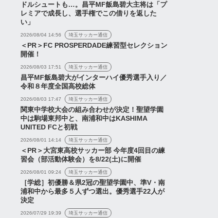
ドルシュートも…。昌平MF飯島碧大主将は「プ
レミアで成長し、選手権でこの借りを返した
い」
2026/08/04 14:56
埼玉サッカー通信
＜PR＞FC PROSPERDADE練習型セレクション
元日本代表DF山根視来に
開催！
2026年7月11日
浦和レッズが正式オファー
2026/08/03 17:51
埼玉サッカー通信
【プレー集動画あり】
昌平MF飯島碧大がインターハイ優秀選手入り／
令和８年度全国高校総体
2026年8月6日
2026/08/03 17:47
埼玉サッカー通信
関東中学校大会の組み合わせが決定！聖望学園
中は駒場東邦中と、南浦和中はKASHIMA
UNITED FCと初戦
2026/08/01 14:14
埼玉サッカー通信
＜PR＞大宮東高校サッカー部 今年度4回目の練
習会（部活動体験会）を8/22(土)に開催
2026/08/01 09:24
埼玉サッカー通信
［学総］初優勝＆県2冠の聖望学園中、準V・南
浦和中から最多５人ずつ選出。優秀選手22人が
決定
2026/07/29 19:39
埼玉サッカー通信