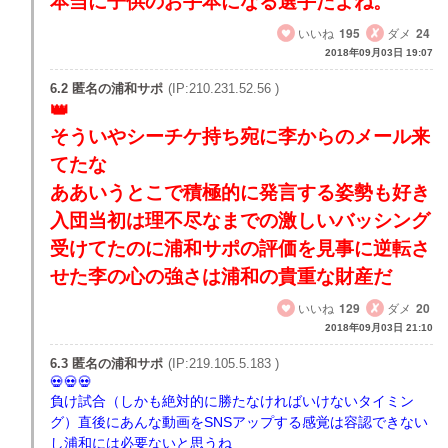
本当に子供のお手本になる選手だよね。
いいね
195
ダメ
24
2018年09月03日 19:07
6.2 匿名の浦和サポ
(IP:210.231.52.56 )
そういやシーチケ持ち宛に李からのメール来
てたな
ああいうとこで積極的に発言する姿勢も好き
入団当初は理不尽なまでの激しいバッシング
受けてたのに浦和サポの評価を見事に逆転さ
せた李の心の強さは浦和の貴重な財産だ
いいね
129
ダメ
20
2018年09月03日 21:10
6.3 匿名の浦和サポ
(IP:219.105.5.183 )
負け試合（しかも絶対的に勝たなければいけないタイミン
グ）直後にあんな動画をSNSアップする感覚は容認できない
し浦和には必要ないと思うね