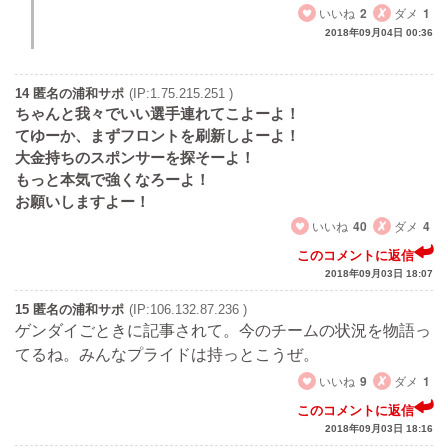
いいね
2
ダメ
1
2018年09月04日 00:36
14 匿名の浦和サポ
(IP:1.75.215.251 )
ちゃんと我々でいい選手連れてこよーよ！
てゆーか、まずフロントを刷新しよーよ！
大金持ちのスポンサーを探そーよ！
もっと本気で強くなろーよ！
お願いしますよー！
いいね
40
ダメ
4
このコメントに返信
2018年09月03日 18:07
15 匿名の浦和サポ
(IP:106.132.87.236 )
ゲンダイごときに記事されて。今のチームの状況を物語っ
てるね。みんなプライドは持っとこうぜ。
いいね
9
ダメ
1
このコメントに返信
2018年09月03日 18:16