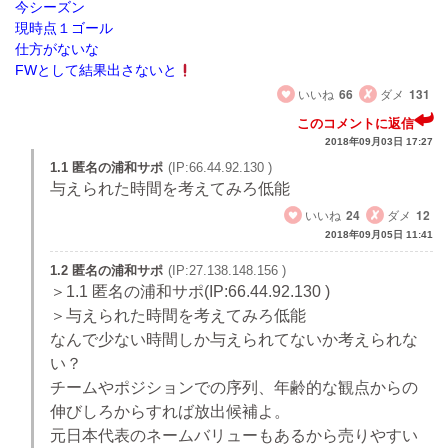
今シーズン
現時点１ゴール
仕方がないな
FWとして結果出さないと
いいね
66
ダメ
131
このコメントに返信
2018年09月03日 17:27
1.1 匿名の浦和サポ
(IP:66.44.92.130 )
与えられた時間を考えてみろ低能
いいね
24
ダメ
12
2018年09月05日 11:41
1.2 匿名の浦和サポ
(IP:27.138.148.156 )
＞1.1 匿名の浦和サポ(IP:66.44.92.130 )
＞与えられた時間を考えてみろ低能
なんで少ない時間しか与えられてないか考えられな
い？
チームやポジションでの序列、年齢的な観点からの
伸びしろからすれば放出候補よ。
元日本代表のネームバリューもあるから売りやすい