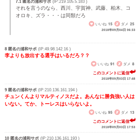
7.1 匿名の浦和サポ
(IP:219.105.5.183 )
それを言うのなら、西川、宇賀神、武藤、柏木、コ
オロキ、ズラ・・・は同類だろ
いいね
15
ダメ
25
2018年09月04日 06:33
8 匿名の浦和サポ
(IP:49.98.142.16 )
李よりも放出する選手はいるだろ？？
いいね
91
ダメ
8
このコメントに返信
2018年09月03日 17:48
9 匿名の浦和サポ
(IP:210.136.161.194 )
チュンくんよりマルティノスだよ。あんなに勝負強い人は
いない。てか、トーレスはいらないよ。
いいね
95
ダメ
13
このコメントに返信
2018年09月03日 17:53
10 匿名の浦和サポ
(IP:210.136.161.193 )