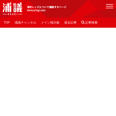
[浦議]浦和レッズについて議論するページ
TOP
浦議チャンネル
メイン掲示板
過去記事

記事検索