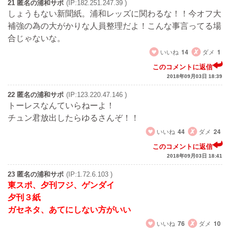
21 匿名の浦和サポ
(IP:182.251.247.39 )
しょうもない新聞紙。浦和レッズに関わるな！！今オフ大
補強の為の大がかりな人員整理だよ！こんな事言ってる場
合じゃないな。
いいね
14
ダメ
1
このコメントに返信
2018年09月03日 18:39
22 匿名の浦和サポ
(IP:123.220.47.146 )
トーレスなんていらねーよ！
チュン君放出したらゆるさんぞ！！
いいね
44
ダメ
24
このコメントに返信
2018年09月03日 18:41
23 匿名の浦和サポ
(IP:1.72.6.103 )
東スポ、夕刊フジ、ゲンダイ
夕刊３紙
ガセネタ、あてにしない方がいい
いいね
76
ダメ
10