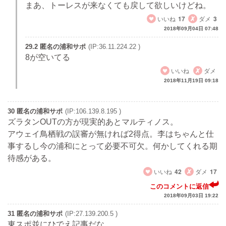
まあ、トーレスが来なくても戻して欲しいけどね。
いいね
17
ダメ
3
2018年09月04日 07:48
29.2 匿名の浦和サポ
(IP:36.11.224.22 )
8が空いてる
いいね
ダメ
2018年11月19日 09:18
30 匿名の浦和サポ
(IP:106.139.8.195 )
ズラタンOUTの方が現実的あとマルティノス。
アウェイ鳥栖戦の誤審が無ければ2得点。李はちゃんと仕
事するし今の浦和にとって必要不可欠。何かしてくれる期
待感がある。
いいね
42
ダメ
17
このコメントに返信
2018年09月03日 19:22
31 匿名の浦和サポ
(IP:27.139.200.5 )
東スポ並にひでえ記事だな