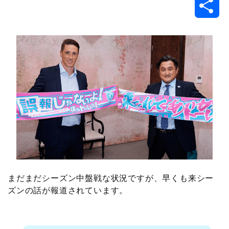
共
c
i
t
e
n
p
x
有
e
t
e
r
e
y
i
b
t
n
n
L
o
e
a
o
i
o
r
t
n
k
e
k
まだまだシーズン中盤戦な状況ですが、早くも来シー
ズンの話が報道されています。