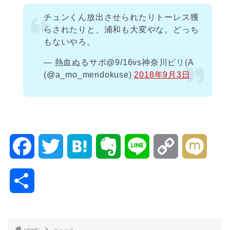
チュンくん放出させられたりトーレス獲
らされたりと、浦和も大変やな。どっち
もないやろ。
— 熱血ぬるサポ@9/16vs神奈川ビリ(A
(@a_mo_mendokuse)
2018年9月3日
F
T
H
E
L
C
M
a
w
a
v
i
o
i
共
c
i
t
e
n
p
x
有
e
t
e
r
e
y
i