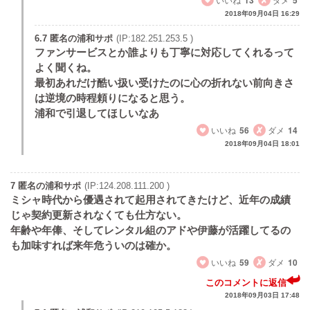
2018年09月04日 16:29
6.7 匿名の浦和サポ
(IP:182.251.253.5 )
ファンサービスとか誰よりも丁寧に対応してくれるって
よく聞くね。
最初あれだけ酷い扱い受けたのに心の折れない前向きさ
は逆境の時程頼りになると思う。
浦和で引退してほしいなあ
いいね
56
ダメ
14
2018年09月04日 18:01
7 匿名の浦和サポ
(IP:124.208.111.200 )
ミシャ時代から優遇されて起用されてきたけど、近年の成績
じゃ契約更新されなくても仕方ない。
年齢や年俸、そしてレンタル組のアドや伊藤が活躍してるの
も加味すれば来年危ういのは確か。
いいね
59
ダメ
10
このコメントに返信
2018年09月03日 17:48