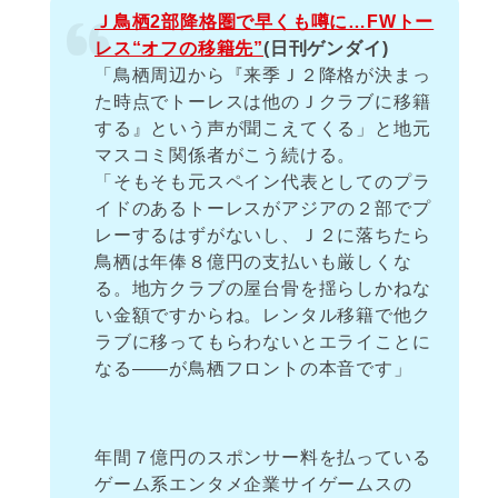
Ｊ鳥栖2部降格圏で早くも噂に…FWトー
レス“オフの移籍先”
(日刊ゲンダイ)
「鳥栖周辺から『来季Ｊ２降格が決まっ
た時点でトーレスは他のＪクラブに移籍
する』という声が聞こえてくる」と地元
マスコミ関係者がこう続ける。
「そもそも元スペイン代表としてのプラ
イドのあるトーレスがアジアの２部でプ
レーするはずがないし、Ｊ２に落ちたら
鳥栖は年俸８億円の支払いも厳しくな
る。地方クラブの屋台骨を揺らしかねな
い金額ですからね。レンタル移籍で他ク
ラブに移ってもらわないとエライことに
なる――が鳥栖フロントの本音です」
年間７億円のスポンサー料を払っている
ゲーム系エンタメ企業サイゲームスの