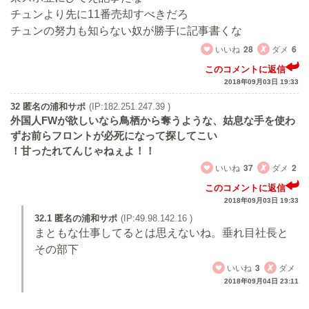
チュンより先に11番売却すべきだろ
チュンの努力も知らない奴が勝手に記事書くな
いいね
28
ダメ
6
このコメントに返信
2018年09月03日 19:33
32 匿名の浦和サポ
(IP:182.251.247.39 )
外国人FWが欲しいなら鳥栖から奪うような、姑息な手を使わ
ずお前らフロントが必死になって探してこい
！甘ったれてんじゃねぇよ！！
いいね
37
ダメ
2
このコメントに返信
2018年09月03日 19:33
32.1 匿名の浦和サポ
(IP:49.98.142.16 )
まともな仕事してるとは思えないね。垂れ目社長と
その部下
いいね
3
ダメ
2018年09月04日 23:11