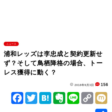
ニュース
浦和レッズは李忠成と契約更新せ
ず？そして鳥栖降格の場合、トー
レス獲得に動く？
156
2018年9月3日
F
T
H
E
L
C
M
a
w
a
v
i
o
i