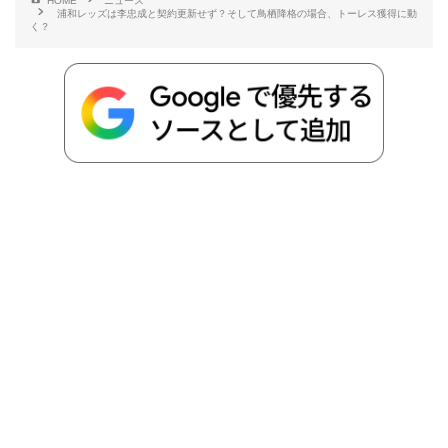
HOME
ニュース
浦和レッズは李忠成と契約更新せず？そして鳥栖降格の場合、トーレス獲得に動
b
t
n
n
L
く？
o
e
a
o
i
o
r
t
n
k
e
k