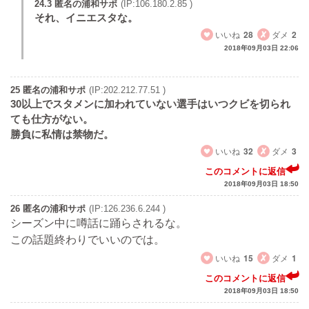
24.3 匿名の浦和サポ
(IP:106.180.2.85 )
それ、イニエスタな。
いいね
28
ダメ
2
2018年09月03日 22:06
25 匿名の浦和サポ
(IP:202.212.77.51 )
30以上でスタメンに加われていない選手はいつクビを切られ
ても仕方がない。
勝負に私情は禁物だ。
いいね
32
ダメ
3
このコメントに返信
2018年09月03日 18:50
26 匿名の浦和サポ
(IP:126.236.6.244 )
シーズン中に噂話に踊らされるな。
この話題終わりでいいのでは。
いいね
15
ダメ
1
このコメントに返信
2018年09月03日 18:50