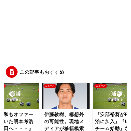
この記事もおすすめ
ース
ニュース
ニュース
浦和もオファー
伊藤敦樹、構想外
『安部裕葵がF
ていた明本考浩
の可能性。現地メ
治に加入』『U-
町田へ・・・』
ディアが移籍模索
チーム始動』な