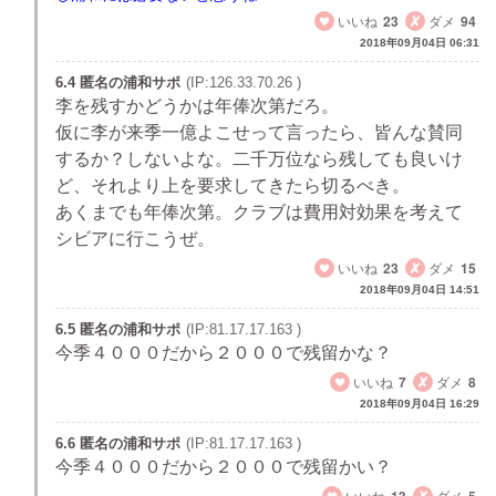
いいね
23
ダメ
94
2018年09月04日 06:31
6.4 匿名の浦和サポ
(IP:126.33.70.26 )
李を残すかどうかは年俸次第だろ。
仮に李が来季一億よこせって言ったら、皆んな賛同
するか？しないよな。二千万位なら残しても良いけ
ど、それより上を要求してきたら切るべき。
あくまでも年俸次第。クラブは費用対効果を考えて
シビアに行こうぜ。
いいね
23
ダメ
15
2018年09月04日 14:51
6.5 匿名の浦和サポ
(IP:81.17.17.163 )
今季４０００だから２０００で残留かな？
いいね
7
ダメ
8
2018年09月04日 16:29
6.6 匿名の浦和サポ
(IP:81.17.17.163 )
今季４０００だから２０００で残留かい？
いいね
13
ダメ
5