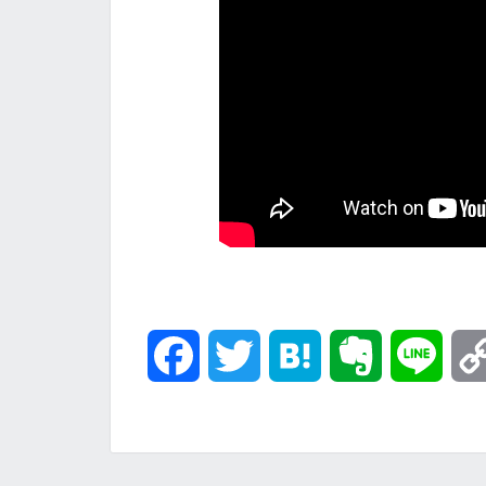
F
T
H
E
L
a
w
a
v
i
c
i
t
e
n