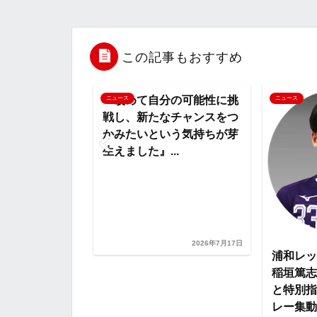
e
t
e
r
e
b
t
n
n
この記事もおすすめ
o
e
a
o
『改めて自分の可能性に挑
ニュース
ニュース
戦し、新たなチャンスをつ
o
r
t
かみたいという気持ちが芽
生えました』...
k
e
兆候も見逃さな
)』『調神社で
など【浦和レッ
2026年7月17日
2026年7月29日
浦和レッ
稲垣篤志
と特別指
レー集動.