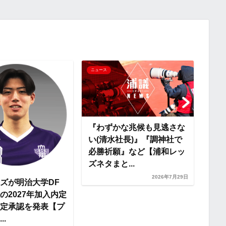
y
i
L
i
『改
ニュース
ニュー
戦し
n
かみ
生え
k
『わずかな兆候も見逃さな
い(清水社長)』『調神社で
必勝祈願』など【浦和レッ
ズネタまと...
2026年7月29日
ズが明治大学DF
の2027年加入内定
定承認を発表【プ
..