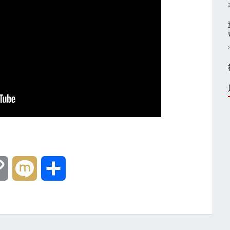
C
M
共
o
i
有
p
x