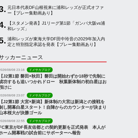
元日本代表DF山根視来に浦和レッズが正式オファ
a
ー【プレー集動画あり】
【スタメン発表】J1リーグ第1節「ガンバ大阪vs浦
和レッズ」
n
浦和レッズが東海大学DF田中玲音の2029年加入内
定と特別指定承認を発表【プレー集動画あり】
n
サッカーニュース
e
2026/08/08 23:16
ドメサカブログ
【J2第1節 磐田×秋田】磐田は開始わずか18秒で先制に
成功するも追いつかれドロー 秋葉新体制の初白星はお
l
預けに
2026/08/08 23:07
ドメサカブログ
【J2第1節 大宮×新潟】新体制の大宮は新潟との接戦を
制し開幕白星スタート！自陣からのカウンターが決まり
山本桜大が決勝ゴール
2026/08/08 22:55
ドメサカブログ
FC東京がDF長友佑都との契約更新を正式発表 本人が
ホーム開幕戦の試合前にサポーターへ報告