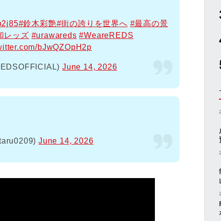
o2j85
#鈴木彩艶
#街の誇りを世界へ
#最高の景
和レッズ
#urawareds
#WeareREDS
twitter.com/bJwQZOpH2p
SOFFICIAL)
June 14, 2026
taru0209)
June 14, 2026