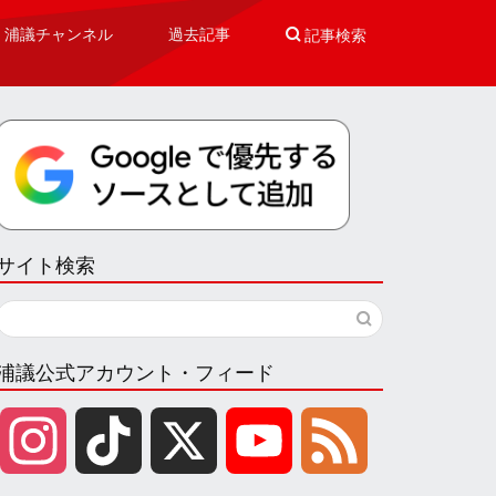
浦議チャンネル
過去記事

記事検索
サイト検索
浦議公式アカウント・フィード
I
T
X
Y
F