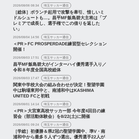
2026/08/06 08:34
埼玉サッカー通信
［総体］ボランチ起用で攻撃を牽引、惜しいミ
ドルシュートも…。昌平MF飯島碧大主将は「プ
レミアで成長し、選手権でこの借りを返した
い」
2026/08/04 14:56
埼玉サッカー通信
めて自分の可能性に挑
ス
ニュース
＜PR＞FC PROSPERDADE練習型セレクション
開催！
、新たなチャンスをつ
2026/08/03 17:51
埼玉サッカー通信
たいという気持ちが芽
昌平MF飯島碧大がインターハイ優秀選手入り／
ました』...
令和８年度全国高校総体
2026/08/03 17:47
埼玉サッカー通信
関東中学校大会の組み合わせが決定！聖望学園
中は駒場東邦中と、南浦和中はKASHIMA
UNITED FCと初戦
2026/08/01 14:14
埼玉サッカー通信
2026年7月17日
＜PR＞大宮東高校サッカー部 今年度4回目の練
浦和レッズが明治大学DF
習会（部活動体験会）を8/22(土)に開催
稲垣篤志の2027年加入内定
2026/08/01 09:24
埼玉サッカー通信
と特別指定承認を発表【プ
［学総］初優勝＆県2冠の聖望学園中、準V・南
レー集動...
浦和中から最多５人ずつ選出。優秀選手22人が