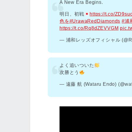
A New Era Begins.
明日、初戦
https://t.co/ZD9su
色を
#UrawaRedDiamonds
#浦
https://t.co/Rq8dZEVVGM
pic.
— 浦和レッズオフィシャル (@RED
よく追いついた
次勝とう
— 遠藤 航 (Wataru Endo) (@wa