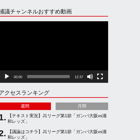
n
i
o
e
浦議チャンネルおすすめ動画
s
k
u
e
動
画
プ
t
T
T
d
レ
ー
ヤ
a
o
u
ー
00:00
12:37
g
k
b
アクセスランキング
r
e
週間
月間
a
C
【テキスト実況】J1リーグ第1節「ガンバ大阪vs浦
和レッズ」
【議論はコチラ】J1リーグ第1節「ガンバ大阪vs浦
m
h
和レッズ」