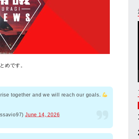
まとめです。
rise together and we will reach our goals.
savio97)
June 14, 2026