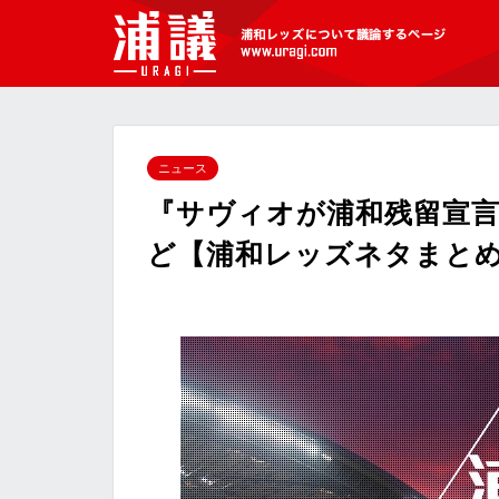
[浦議]浦和レッズについて議論するペ
ージ
ニュース
『サヴィオが浦和残留宣言
ど【浦和レッズネタまとめ(6