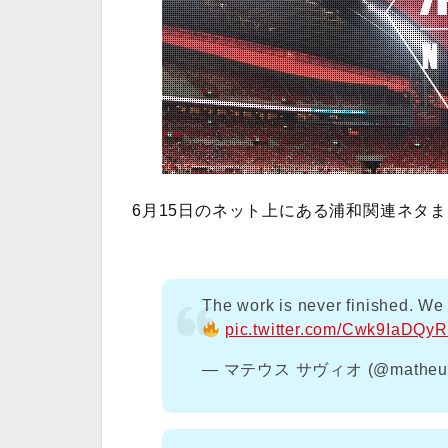
6月15日のネット上にある浦和関連ネタ
The work is never finished. We 
pic.twitter.com/Cwk9IaDQyR
— マテウス サヴィオ (@matheus