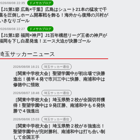
2026/08/08 22:35
ドメサカブログ
【J1第1節 広島×千葉】広島はシュート21本の猛攻で千
葉を圧倒しホーム開幕戦を飾る！海外から復帰の川村が
いきなりゴール
2026/08/08 22:27
ドメサカブログ
【J1第1節 福岡×神戸】J1百年構想リーグ王者の神戸が
福岡を下し白星発進！エース大迫が決勝ゴール
埼玉サッカーニュース
2026/08/08 16:21
埼玉サッカー通信
［関東中学校大会］聖望学園中が初出場で決勝
進出！後半４発で市川三中に快勝、南浦和中は
修徳中に惜敗
2026/08/07 18:46
埼玉サッカー通信
［関東中学校大会］埼玉県勢２校が全国切符獲
得！聖望学園中は９発圧勝、南浦和中も６発快
勝で４強進出
2026/08/06 15:03
埼玉サッカー通信
［関東中学校大会］埼玉県勢２校が８強進出！
聖望学園中が完封勝利、南浦和中は打ち合い制
して全国王手