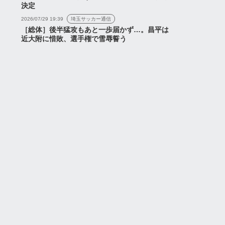
決定
2026年8月6日
2026/07/29 19:39
埼玉サッカー通信
［総体］後半猛攻もあと一歩届かず…。昌平は
近大附に惜敗、選手権で雪辱誓う