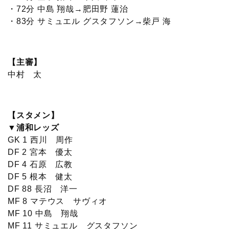
・72分 中島 翔哉→肥田野 蓮治
・83分 サミュエル グスタフソン→柴戸 海
【主審】
中村 太
【スタメン】
▼浦和レッズ
GK 1 西川 周作
DF 2 宮本 優太
DF 4 石原 広教
DF 5 根本 健太
DF 88 長沼 洋一
MF 8 マテウス サヴィオ
MF 10 中島 翔哉
MF 11 サミュエル グスタフソン