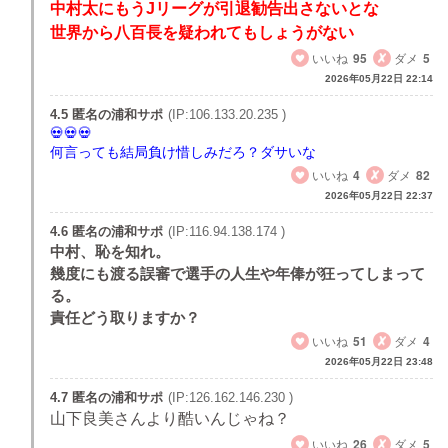
中村太にもうJリーグが引退勧告出さないとな
世界から八百長を疑われてもしょうがない
いいね
95
ダメ
5
2026年05月22日 22:14
4.5 匿名の浦和サポ
(IP:106.133.20.235 )
何言っても結局負け惜しみだろ？ダサいな
いいね
4
ダメ
82
2026年05月22日 22:37
4.6 匿名の浦和サポ
(IP:116.94.138.174 )
中村、恥を知れ。
幾度にも渡る誤審で選手の人生や年俸が狂ってしまって
る。
責任どう取りますか？
いいね
51
ダメ
4
2026年05月22日 23:48
4.7 匿名の浦和サポ
(IP:126.162.146.230 )
山下良美さんより酷いんじゃね？
いいね
26
ダメ
5