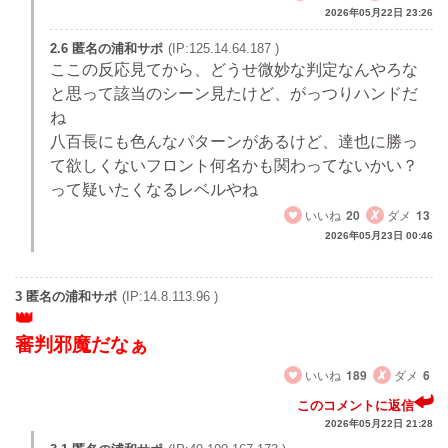
2026年05月22日 23:26
2.6 匿名の浦和サポ
(IP:125.14.64.187 )
ここの反応見てから、どうせ微妙な判定なんやろな
と思って該当のシーン見たけど、がっつりハンドだ
ね
八百長にも色んなパターンがあるけど、達也に勝っ
て欲しくないフロント何名かも関わってないかい？
って疑いたくなるレベルやね
いいね
20
ダメ
13
2026年05月23日 00:46
3 匿名の浦和サポ
(IP:14.8.113.96 )
審判邪魔だなぁ
いいね
189
ダメ
6
このコメントに返信
2026年05月22日 21:28