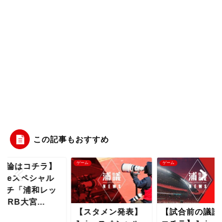
この記事もおすすめ
ム
ゲーム
ゲーム
議論はコチラ】
uiceスペシャル
ッチ「浦和レッ
vsRB大宮...
【スタメン発表】
【試合前の議論