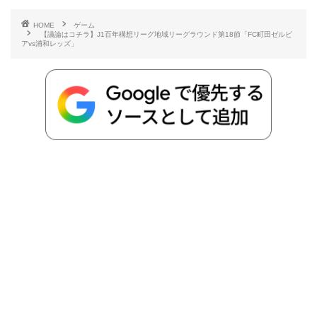
e
t
e
r
e
y
i
HOME
ゲーム
【議論はコチラ】J1百年構想リーグ地域リーグラウンド第18節「FC町田ゼルビ
b
t
n
n
L
アvs浦和レッズ」
o
e
a
o
i
o
r
t
n
k
e
k