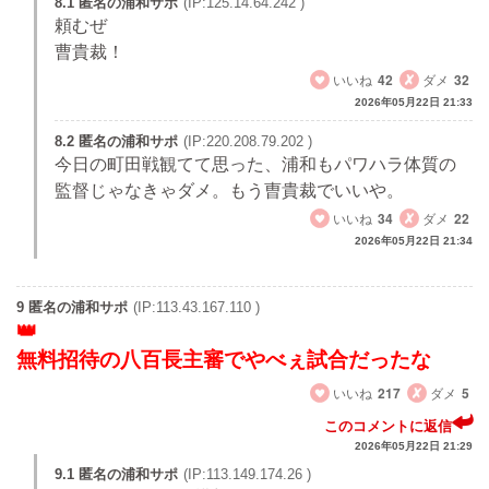
8.1 匿名の浦和サポ
(IP:125.14.64.242 )
頼むぜ
曹貴裁！
いいね
42
ダメ
32
2026年05月22日 21:33
8.2 匿名の浦和サポ
(IP:220.208.79.202 )
今日の町田戦観てて思った、浦和もパワハラ体質の
監督じゃなきゃダメ。もう曺貴裁でいいや。
いいね
34
ダメ
22
2026年05月22日 21:34
9 匿名の浦和サポ
(IP:113.43.167.110 )
無料招待の八百長主審でやべぇ試合だったな
いいね
217
ダメ
5
このコメントに返信
2026年05月22日 21:29
9.1 匿名の浦和サポ
(IP:113.149.174.26 )