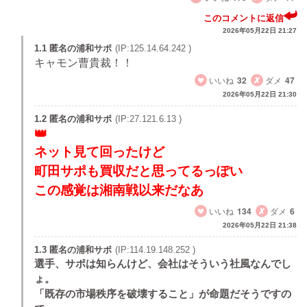
このコメントに返信
2026年05月22日 21:27
1.1 匿名の浦和サポ
(IP:125.14.64.242 )
キャモン曹貴裁！！
いいね
32
ダメ
47
2026年05月22日 21:30
1.2 匿名の浦和サポ
(IP:27.121.6.13 )
ネット見て回ったけど
町田サポも買収だと思ってるっぽい
この感覚は湘南戦以来だなあ
いいね
134
ダメ
6
2026年05月22日 21:38
1.3 匿名の浦和サポ
(IP:114.19.148.252 )
選手、サポは知らんけど、会社はそういう社風なんでし
ょ。
「既存の市場秩序を破壊すること」が命題だそうですの