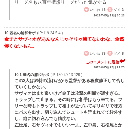
リーグ名も八百年構想リーグだった気がする
いいね
16
ダメ
3
2026年05月23日 00:23
10 匿名の浦和サポ
(IP:119.24.5.4 )
金子とサヴィオがあんなんじゃそりゃ勝てないわな。全然
怖くないもん。
いいね
78
ダメ
8
このコメントに返信
2026年05月22日 21:29
10.1 匿名の浦和サポ
(IP:180.49.13.129 )
この2人は独特の流れだから監督がある程度修正して合し
ていくしかない。
サヴィオはまだ良いけど金子は攻撃の判断が遅すぎる。
トラップして止まる。その時には相手はもう来てる。フ
リーな時もトラップして相手が近づいてギリギリで味方
にパスを出す。切り込んでシュートも読まれてて枠外す
し、縦に切れ込んでも精度ない。
左松尾、右サヴィオでもいいーよ。左中島、右松尾とか