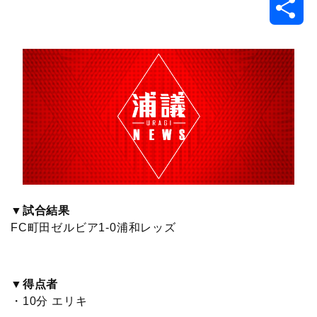
共
c
i
t
e
n
p
x
有
e
t
e
r
e
y
i
b
t
n
n
L
o
e
a
o
i
o
r
t
n
k
e
k
▼試合結果
FC町田ゼルビア1-0浦和レッズ
▼得点者
・10分 エリキ