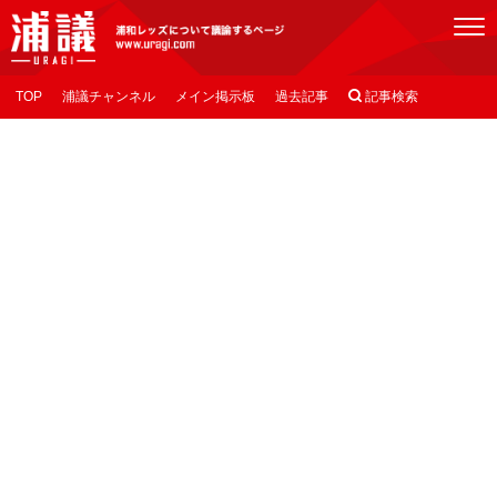
[浦議]浦和レッズについて議論するページ
TOP
浦議チャンネル
メイン掲示板
過去記事

記事検索