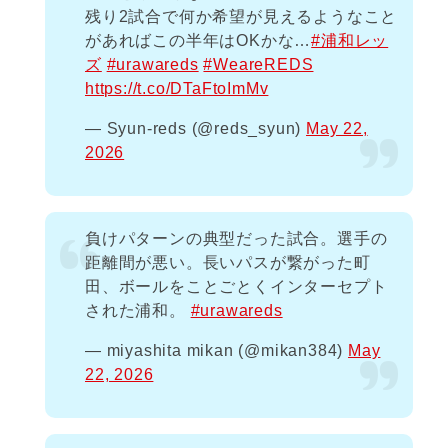
残り2試合で何か希望が見えるようなこと
があればこの半年はOKかな…
#浦和レッ
ズ
#urawareds
#WeareREDS
https://t.co/DTaFtoImMv
— Syun-reds (@reds_syun)
May 22,
2026
負けパターンの典型だった試合。選手の
距離間が悪い。長いパスが繋がった町
田、ボールをことごとくインターセプト
された浦和。
#urawareds
— miyashita mikan (@mikan384)
May
22, 2026