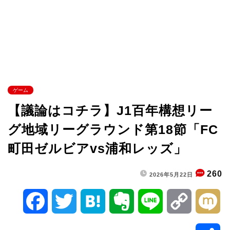
ゲーム
【議論はコチラ】J1百年構想リー
グ地域リーグラウンド第18節「FC
町田ゼルビアvs浦和レッズ」
260
2026年5月22日
F
T
H
E
L
C
M
a
w
a
v
i
o
i