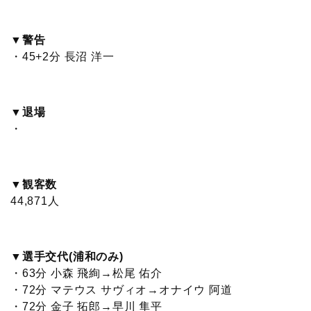
▼警告
・45+2分 長沼 洋一
▼退場
・
▼観客数
44,871人
▼選手交代(浦和のみ)
・63分 小森 飛絢→松尾 佑介
・72分 マテウス サヴィオ→オナイウ 阿道
・72分 金子 拓郎→早川 隼平