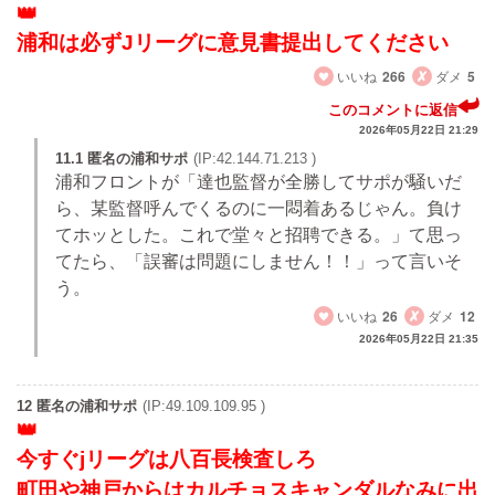
浦和は必ずJリーグに意見書提出してください
いいね
266
ダメ
5
このコメントに返信
2026年05月22日 21:29
11.1 匿名の浦和サポ
(IP:42.144.71.213 )
浦和フロントが「達也監督が全勝してサポが騒いだ
ら、某監督呼んでくるのに一悶着あるじゃん。負け
てホッとした。これで堂々と招聘できる。」て思っ
てたら、「誤審は問題にしません！！」って言いそ
う。
いいね
26
ダメ
12
2026年05月22日 21:35
12 匿名の浦和サポ
(IP:49.109.109.95 )
今すぐjリーグは八百長検査しろ
町田や神戸からはカルチョスキャンダルなみに出