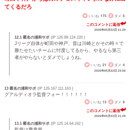
てくるだろ
いいね
175
ダメ
5
このコメントに返信
2026年05月22日 21:29
12.1 匿名の浦和サポ
(IP:126.89.124.220 )
Jリーグ自体が町田や神戸、昔は川崎とかその時々で
勝たせたいチームに忖度してるから、やるなら第三
者がやらないとダメでしょうね。
いいね
21
ダメ
4
2026年05月22日 23:50
13 匿名の浦和サポ
(IP:126.167.111.163 )
グアルディオラ監督フォー！！！！！！
いいね
13
ダメ
9
このコメントに返信
2026年05月22日 21:29
13.1 匿名の浦和サポ
(IP:125.14.64.242 )
監督は曹貴裁