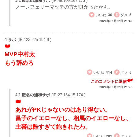
3.1 匿名の浦和サポ
(IP:49.109.167.173 )
ノーレフェリーマッチの方が良かったかも。
いいね
30
ダメ
5
2026年05月22日 21:49
4 サポ
(IP:123.225.194.9 )
MVP中村太
もう辞めろ
いいね
414
ダメ
5
このコメントに返信
2026年05月22日 21:28
4.1 匿名の浦和サポ
(IP:27.134.15.174 )
あれがPKじゃないのはあり得ない。
昌子のイエローなし、相馬のイエローなし、
主審は酷すぎて飽きれたわ。
いいね
201
ダメ
6