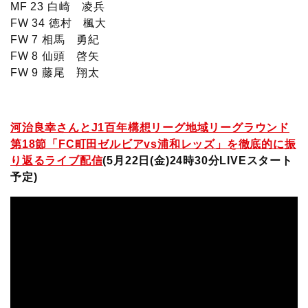
MF 23 白崎 凌兵
FW 34 徳村 楓大
FW 7 相馬 勇紀
FW 8 仙頭 啓矢
FW 9 藤尾 翔太
河治良幸さんとJ1百年構想リーグ地域リーグラウンド
第18節「FC町田ゼルビアvs浦和レッズ」を徹底的に振
り返るライブ配信
(5月22日(金)24時30分LIVEスタート
予定
)