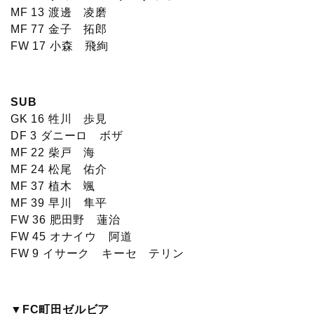
MF 13 渡邊 凌磨
MF 77 金子 拓郎
FW 17 小森 飛絢
SUB
GK 16 牲川 歩見
DF 3 ダニーロ ボザ
MF 22 柴戸 海
MF 24 松尾 佑介
MF 37 植木 颯
MF 39 早川 隼平
FW 36 肥田野 蓮治
FW 45 オナイウ 阿道
FW 9 イサーク キーセ テリン
▼FC町田ゼルビア