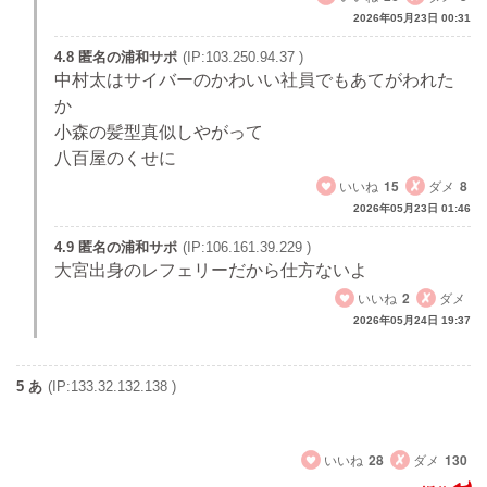
2026年05月23日 00:31
4.8 匿名の浦和サポ
(IP:103.250.94.37 )
中村太はサイバーのかわいい社員でもあてがわれた
か
小森の髪型真似しやがって
八百屋のくせに
いいね
15
ダメ
8
2026年05月23日 01:46
4.9 匿名の浦和サポ
(IP:106.161.39.229 )
大宮出身のレフェリーだから仕方ないよ
いいね
2
ダメ
2026年05月24日 19:37
5 あ
(IP:133.32.132.138 )
早川がメンバー入りするチームは優勝できるわけないよね
いいね
28
ダメ
130