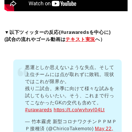
▼以下ツィッターの反応(#urawaredsを中心に)
(試合の流れやゴール動画は
テキスト実況
へ）
悪運としか思えないような失点。そして
上位チームには点が取れずに敗戦。現状
ではこれが限界か。
残り二試合。来季に向けて様々な試みを
試してもらいたい。そう、これまで行っ
てこなかったGKの交代も含めて。
#urawareds
https://t.co/wvhxyl04Lt
— 竹本霧虎 新型コロナワクチンＰＰＭＰ
Ｐ接種済 (@ChiricoTakemoto)
May 22,