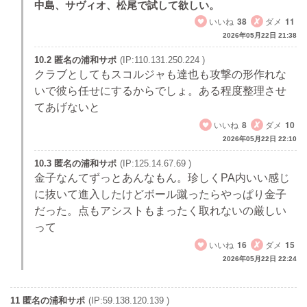
中島、サヴィオ、松尾で試して欲しい。
いいね
38
ダメ
11
2026年05月22日 21:38
10.2 匿名の浦和サポ
(IP:110.131.250.224 )
クラブとしてもスコルジャも達也も攻撃の形作れな
いで彼ら任せにするからでしょ。ある程度整理させ
てあげないと
いいね
8
ダメ
10
2026年05月22日 22:10
10.3 匿名の浦和サポ
(IP:125.14.67.69 )
金子なんてずっとあんなもん。珍しくPA内いい感じ
に抜いて進入したけどボール蹴ったらやっぱり金子
だった。点もアシストもまったく取れないの厳しい
って
いいね
16
ダメ
15
2026年05月22日 22:24
11 匿名の浦和サポ
(IP:59.138.120.139 )