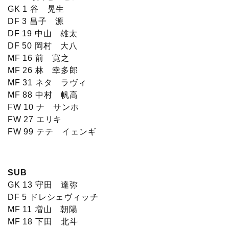
GK 1 谷 晃生
DF 3 昌子 源
DF 19 中山 雄太
DF 50 岡村 大八
MF 16 前 寛之
MF 26 林 幸多郎
MF 31 ネタ ラヴィ
MF 88 中村 帆高
FW 10 ナ サンホ
FW 27 エリキ
FW 99 テテ イェンギ
SUB
GK 13 守田 達弥
DF 5 ドレシェヴィッチ
MF 11 増山 朝陽
MF 18 下田 北斗