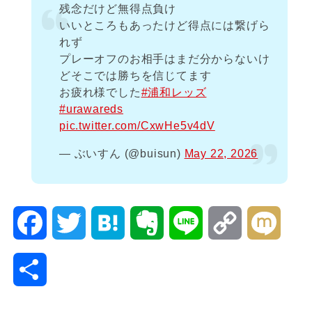
残念だけど無得点負け
いいところもあったけど得点には繋げら
れず
プレーオフのお相手はまだ分からないけ
どそこでは勝ちを信じてます
お疲れ様でした
#浦和レッズ
#urawareds
pic.twitter.com/CxwHe5v4dV
— ぶいすん (@buisun)
May 22, 2026
F
T
H
E
L
C
M
a
w
a
v
i
o
i
共
c
i
t
e
n
p
x
有