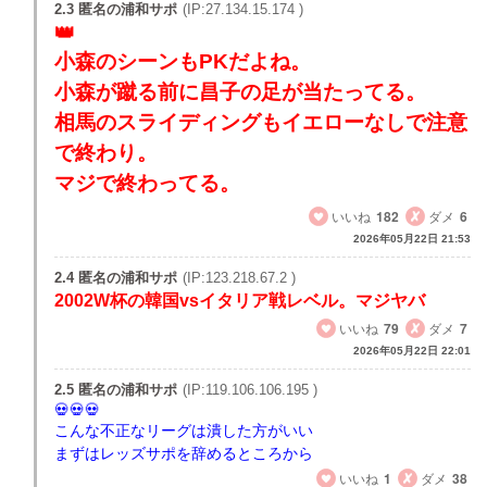
2.3 匿名の浦和サポ
(IP:27.134.15.174 )
小森のシーンもPKだよね。
小森が蹴る前に昌子の足が当たってる。
相馬のスライディングもイエローなしで注意
で終わり。
マジで終わってる。
いいね
182
ダメ
6
2026年05月22日 21:53
2.4 匿名の浦和サポ
(IP:123.218.67.2 )
2002W杯の韓国vsイタリア戦レベル。マジヤバ
いいね
79
ダメ
7
2026年05月22日 22:01
2.5 匿名の浦和サポ
(IP:119.106.106.195 )
こんな不正なリーグは潰した方がいい
まずはレッズサポを辞めるところから
いいね
1
ダメ
38