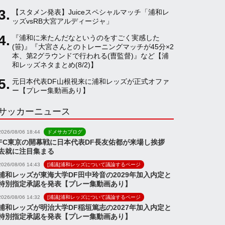
【スタメン発表】Juiceスペシャルマッチ「浦和レ
a
ッズvsRB大宮アルディージャ」
『浦和に来たんだなというのをすごく実感した
(笹)』『大宮さんとのトレーニングマッチが45分×2
n
本、第2グラウンドで行われる(曺監督)』など【浦
和レッズネタまとめ(8/2)】
n
元日本代表DF山根視来に浦和レッズが正式オファ
ー【プレー集動画あり】
サッカーニュース
e
2026/08/06 18:44
ドメサカブログ
l
FC東京の開幕戦に日本代表DF長友佑都が来場し挨拶
去就に注目集まる
2026/08/06 14:43
[浦議]浦和レッズについて議論するページ
浦和レッズが東海大学DF田中玲音の2029年加入内定と
特別指定承認を発表【プレー集動画あり】
2026/08/06 14:32
[浦議]浦和レッズについて議論するページ
浦和レッズが明治大学DF稲垣篤志の2027年加入内定と
特別指定承認を発表【プレー集動画あり】