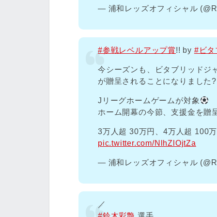
— 浦和レッズオフィシャル (@RED
#参戦レベルアップ賞
!! by
#ビ
今シーズンも、ビタブリッドジ
が贈呈されることになりました?
Jリーグホームゲームが対象
ホーム開幕の今節、支援金を贈
3万人超 30万円、4万人超 100
pic.twitter.com/NlhZlOjtZa
— 浦和レッズオフィシャル (@RED
／
#鈴木彩艶
選手