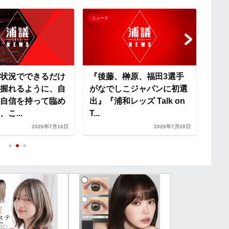
i
ニュース
ニュー
n
k
状況でできるだけ
『後藤、榊原、福田3選手
『浦
握れるように、自
がなでしこジャパンに初選
ンプ
自信を持って臨め
出』『浦和レッズ Talk on
ッズ
こ...
T...
和レッ
2026年7月16日
2026年7月28日