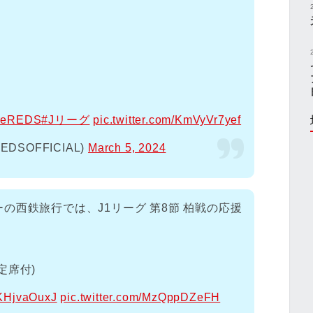
reREDS
#Jリーグ
pic.twitter.com/KmVyVr7yef
SOFFICIAL)
March 5, 2024
の西鉄旅行では、J1リーグ 第8節 柏戦の応援
定席付)
/pKHjvaOuxJ
pic.twitter.com/MzQppDZeFH