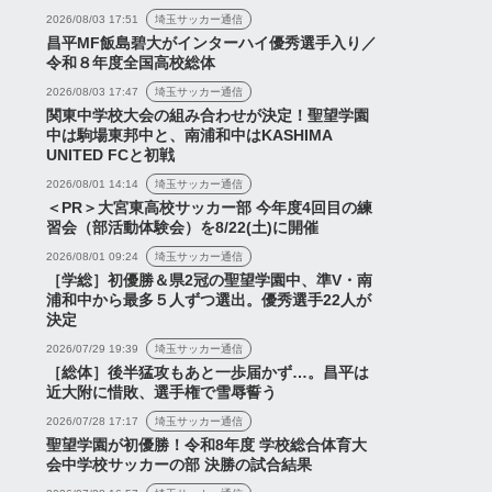
2026/08/03 17:51
埼玉サッカー通信
昌平MF飯島碧大がインターハイ優秀選手入り／
令和８年度全国高校総体
2026/08/03 17:47
埼玉サッカー通信
関東中学校大会の組み合わせが決定！聖望学園
中は駒場東邦中と、南浦和中はKASHIMA
UNITED FCと初戦
2026/08/01 14:14
埼玉サッカー通信
＜PR＞大宮東高校サッカー部 今年度4回目の練
習会（部活動体験会）を8/22(土)に開催
2026/08/01 09:24
埼玉サッカー通信
［学総］初優勝＆県2冠の聖望学園中、準V・南
浦和中から最多５人ずつ選出。優秀選手22人が
決定
2026/07/29 19:39
埼玉サッカー通信
［総体］後半猛攻もあと一歩届かず…。昌平は
近大附に惜敗、選手権で雪辱誓う
2026/07/28 17:17
埼玉サッカー通信
聖望学園が初優勝！令和8年度 学校総合体育大
会中学校サッカーの部 決勝の試合結果