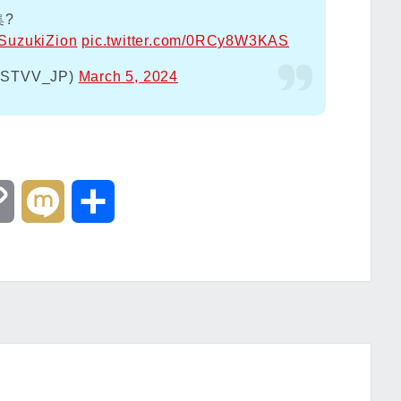
?
uzukiZion
pic.twitter.com/0RCy8W3KAS
TVV_JP)
March 5, 2024
C
M
共
o
i
有
p
x
y
i
L