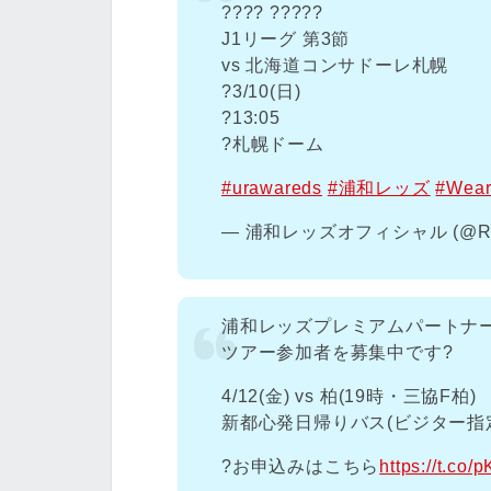
???? ?????
J1リーグ 第3節
vs 北海道コンサドーレ札幌
?️3/10(日)
?13:05
?札幌ドーム
#urawareds
#浦和レッズ
#Wea
— 浦和レッズオフィシャル (@RED
浦和レッズプレミアムパートナー
ツアー参加者を募集中です?
4/12(金) vs 柏(19時・三協F柏)
新都心発日帰りバス(ビジター指
?お申込みはこちら
https://t.co