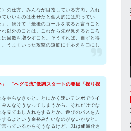
て）の仕方、みんなが目指している方向、入れ
べていいものは出せたと個人的には思ってい
た」。続けて「最後のゴールを取ると言うこと
それ以外のことは、これから先が見えるところ
とは回数を増やすこと。そうすれば、自ずと得
」。うまくいった攻撃の道筋に手応えを口にし
」 “ヘグモ流”低調スタートの要因「探り探
)
れをやらなきゃと。とにかく速いテンポでウイ
、みんなそうなってしまうから、それだけでな
れを見て出し入れをするとか。遊びのパスを入
ンするよという余裕みたいなのがないかなと。
言っているからそうなるけど、J1は組織化さ