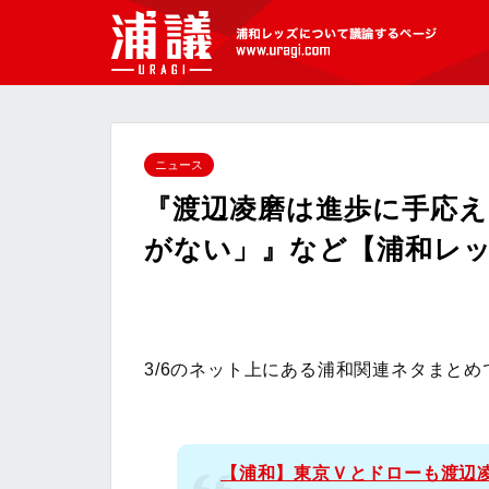
[浦議]浦和レッズについて議論するペ
ージ
ニュース
『渡辺凌磨は進歩に手応え
がない」』など【浦和レッズ
3/6のネット上にある浦和関連ネタまとめ
【浦和】東京Ｖとドローも渡辺