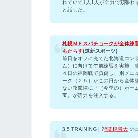
れていて1人1人が全力で頑張
と話した。
札幌ＭＦスパチョークが全体練
もたらす
(道新スポーツ)
前日をオフに充てた北海道コン
ム）に向けて午前練習を実施。
４日の福岡戦で負傷し、別メニ
ーク（２５）がこの日から全体
ない攻撃陣に「（今季の）ホー
宝〟が活力を注入する。
3.5 TRAINING | ?
#関根貴大
の