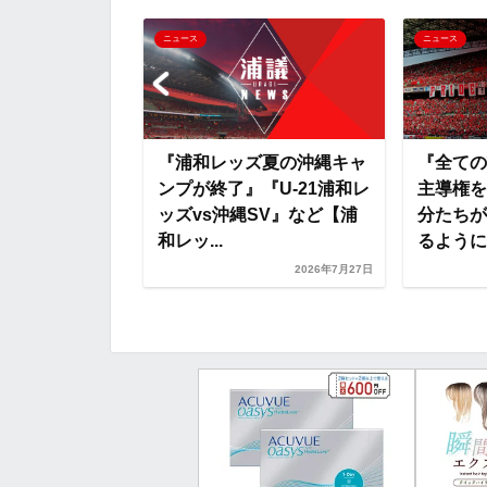
o
e
a
o
ニュース
ニュース
o
r
t
k
e
、福田3選手
『浦和レッズ夏の沖縄キャ
『全ての
ジャパンに初選
ンプが終了』『U-21浦和レ
主導権を
 Talk on
ッズvs沖縄SV』など【浦
分たちが
和レッ...
るように、
2026年7月28日
2026年7月27日