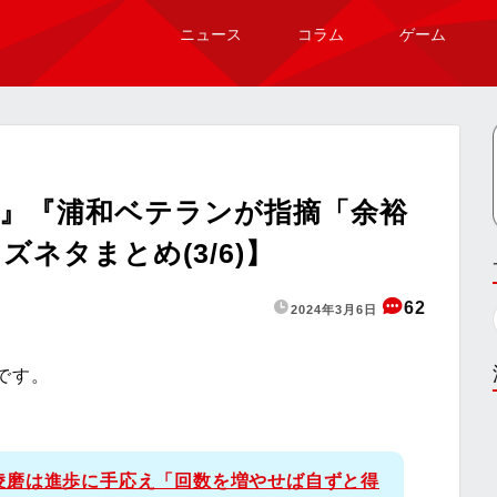
ニュース
コラム
ゲーム
』『浦和ベテランが指摘「余裕
ネタまとめ(3/6)】
62
2024年3月6日
です。
凌磨は進歩に手応え「回数を増やせば自ずと得