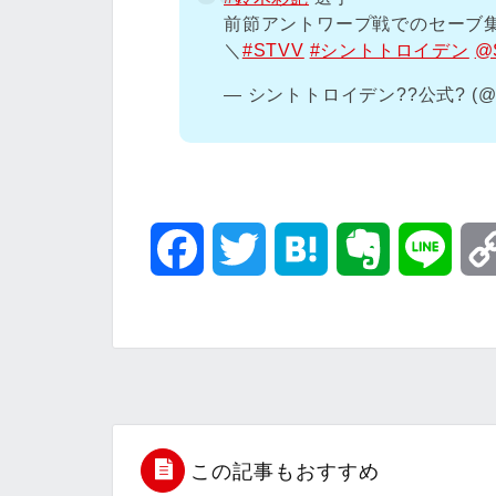
前節アントワープ戦でのセーブ集
＼
#STVV
#シントトロイデン
@S
— シントトロイデン??公式? (@S
F
T
H
E
L
a
w
a
v
i
c
i
t
e
n
e
t
e
r
e
b
t
n
n
この記事もおすすめ