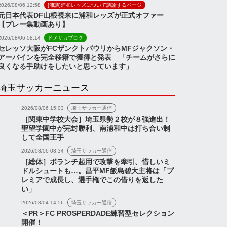
2026/08/06 12:58
[浦議]浦和レッズについて議論するページ
元日本代表DF山根視来に浦和レッズが正式オファー
【プレー集動画あり】
2026/08/06 08:14
ドメサカブログ
セレッソ大阪がFCザンクトパウリからMFジャクソン・
アーバインを完全移籍で獲得と発表 「チームがさらに
良くなる手助けをしたいと思っています」
埼玉サッカーニュース
2026/08/06 15:03
埼玉サッカー通信
［関東中学校大会］埼玉県勢２校が８強進出！
聖望学園中が完封勝利、南浦和中は打ち合い制
して全国王手
2026/08/06 08:34
埼玉サッカー通信
［総体］ボランチ起用で攻撃を牽引、惜しいミ
ドルシュートも…。昌平MF飯島碧大主将は「プ
レミアで成長し、選手権でこの借りを返した
い」
2026/08/04 14:56
埼玉サッカー通信
＜PR＞FC PROSPERDADE練習型セレクション
開催！