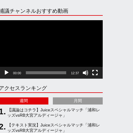
n
i
o
e
浦議チャンネルおすすめ動画
s
k
u
e
動
画
プ
t
T
T
d
レ
ー
ヤ
a
o
u
ー
00:00
12:37
g
k
b
アクセスランキング
r
e
週間
月間
a
C
【議論はコチラ】Juiceスペシャルマッチ「浦和レ
ッズvsRB大宮アルディージャ」
【テキスト実況】Juiceスペシャルマッチ「浦和レ
m
h
ッズvsRB大宮アルディージャ」