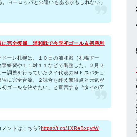
れる。ヨーロッパとの違いもあるかもしれない」
習に完全復帰 浦和戦で今季初ゴール＆初勝利
サドーレ札幌は、１０日の浦和戦（札幌ドー
攻撃練習や１１対１１などで調整した。２月２
ュー調整を行っていたタイ代表のＭＦスパチョ
練習に完全合流。２試合を終え無得点と元気が
ム初ゴールを決めたい」と宣言する〝タイの至
コメントはこちら?
https://t.co/1XReBxqvtW