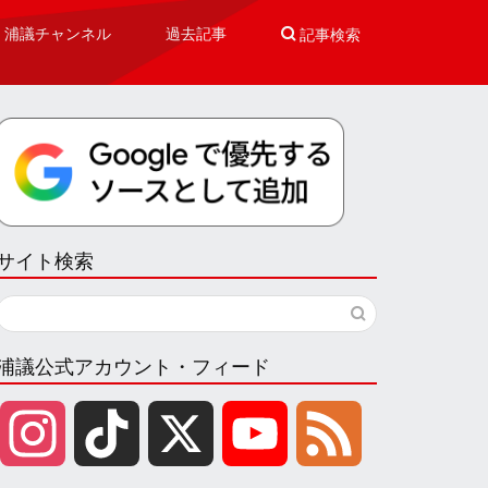
浦議チャンネル
過去記事

記事検索
サイト検索
浦議公式アカウント・フィード
I
T
X
Y
F