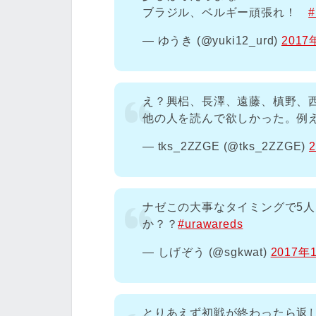
ブラジル、ベルギー頑張れ！
#
— ゆうき (@yuki12_urd)
2017
え？興梠、長澤、遠藤、槙野、西川
他の人を読んで欲しかった。例
— tks_2ZZGE (@tks_2ZZGE)
ナゼこの大事なタイミングで5
か？？
#urawareds
— しげぞう (@sgkwat)
2017年
とりあえず初戦が終わったら返