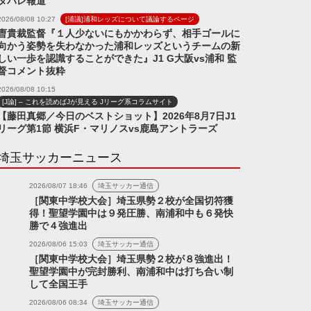
タバレ報道
2026/08/08 10:27
[浦議]浦和レッズについて議論するページ
曺貴裁監督『１人少ないにもかかわらず、相手ゴールに
向かう姿勢を失わなかった浦和レッズというチームの新
しい一歩を認識することができた』J1 G大阪vs浦和 監
督コメント抜粋
2026/08/08 10:15
[J論] – これを読めばJが見える Jリーグ系コラムサイト
【藤田真郷／今日のベストショット】2026年8月7日J1
リーグ第1節 横浜F・マリノスvs鹿島アントラーズ
埼玉サッカーニュース
2026/08/07 18:46
埼玉サッカー通信
［関東中学校大会］埼玉県勢２校が全国切符獲
得！聖望学園中は９発圧勝、南浦和中も６発快
勝で４強進出
2026/08/06 15:03
埼玉サッカー通信
［関東中学校大会］埼玉県勢２校が８強進出！
聖望学園中が完封勝利、南浦和中は打ち合い制
して全国王手
2026/08/06 08:34
埼玉サッカー通信