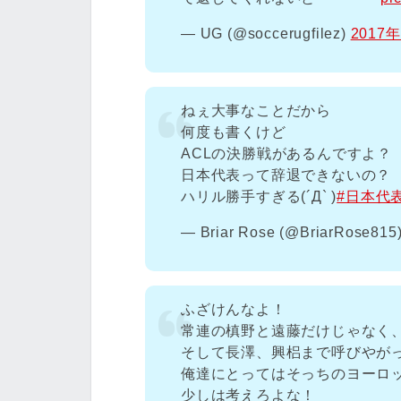
— UG (@soccerugfilez)
2017
ねぇ大事なことだから
何度も書くけど
ACLの決勝戦があるんですよ？
日本代表って辞退できないの？
ハリル勝手すぎる(´Д` )
#日本代
— Briar Rose (@BriarRose815
ふざけんなよ！
常連の槙野と遠藤だけじゃなく
そして長澤、興梠まで呼びやが
俺達にとってはそっちのヨーロッ
少しは考えろよな！