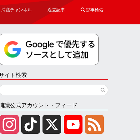
浦議チャンネル
過去記事

記事検索
サイト検索
浦議公式アカウント・フィード
I
T
X
Y
F