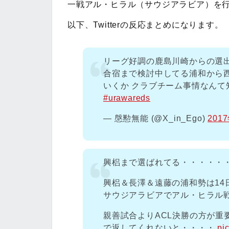
一戦アル・ヒラル（サウジアラビア）を
以下、Twitterの反応まとめになります。
リーグ好調の鹿島川崎からの選出
合宿まで検討中してる浦和から
いくか クラブチーム事情なん
#urawareds
— 慇懃無能 (@X_in_Ego)
201
興梠まで選ばれてる・・・・・
興梠＆長澤＆遠藤の浦和勢は14
サウジアラビアでアル・ヒラル
親善試合よりACL決勝の方が重
で返してくれないと・・・・
pi