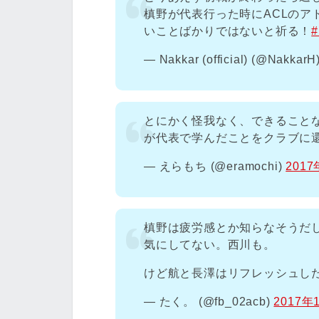
槙野が代表行った時にACLのア
いことばかりではないと祈る！
#
— Nakkar (official) (@NakkarH
とにかく怪我なく、できること
が代表で学んだことをクラブに
— えらもち (@eramochi)
201
槙野は疲労感とか知らなそうだ
気にしてない。西川も。
けど航と長澤はリフレッシュし
— たく。 (@fb_02acb)
2017年