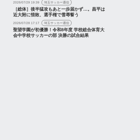
2026/07/29 19:39
埼玉サッカー通信
［総体］後半猛攻もあと一歩届かず…。昌平は
近大附に惜敗、選手権で雪辱誓う
2026/07/28 17:17
埼玉サッカー通信
聖望学園が初優勝！令和8年度 学校総合体育大
会中学校サッカーの部 決勝の試合結果