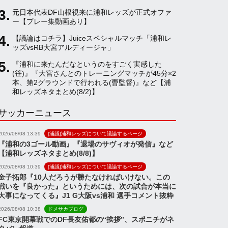
元日本代表DF山根視来に浦和レッズが正式オファ
a
ー【プレー集動画あり】
【議論はコチラ】Juiceスペシャルマッチ「浦和レ
ッズvsRB大宮アルディージャ」
n
『浦和に来たんだなというのをすごく実感した
(笹)』『大宮さんとのトレーニングマッチが45分×2
n
本、第2グラウンドで行われる(曺監督)』など【浦
和レッズネタまとめ(8/2)】
サッカーニュース
e
2026/08/08 13:39
[浦議]浦和レッズについて議論するページ
l
『浦和の3ゴール動画』『退場のサヴィオが発信』など
【浦和レッズネタまとめ(8/8)】
2026/08/08 10:39
[浦議]浦和レッズについて議論するページ
金子拓郎『10人だろうが勝たなければいけない。この
戦いを『良かった』というためには、次の試合が本当に
大事になってくる』J1 G大阪vs浦和 選手コメント抜粋
2026/08/08 10:38
ドメサカブログ
FC東京開幕戦でのDF長友佑都の“挨拶”、スポニチがネ