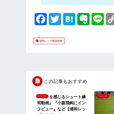
F
T
H
E
L
a
w
a
v
i
浦和レッズ補強情報
c
i
t
e
n
e
t
e
r
e
b
t
n
n
o
e
a
o
この記事もおすすめ
o
r
t
レを感じるシュート練
ス
ニュース
画』『小森飛絢にイン
k
e
ュー』など【浦和レッ