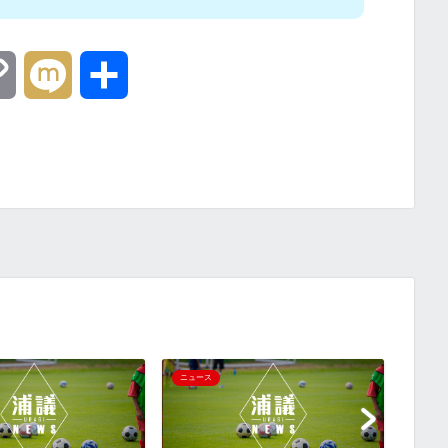
C
M
共
o
i
有
p
x
y
i
L
i
n
『キレを感じるシュート練
ニュース
ニュース
習動画』『小森飛絢にイン
k
タビュー』など【浦和レッ