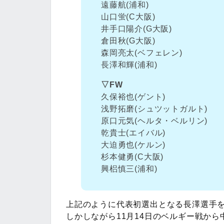
遠藤航(浦和)
山口蛍(C大阪)
井手口陽介(G大阪)
倉田秋(G大阪)
森岡亮太(ベフェレン)
長澤和輝(浦和)
▽FW
久保裕也(ゲント)
浅野拓磨(シュツットガルト)
原口元気(ヘルタ・ベルリン)
乾貴士(エイバル)
大迫勇也(ケルン)
杉本健勇(C大阪)
興梠慎三(浦和)
上記のように代表初選出となる長澤選手を
しかしながら11月14日のベルギー戦から