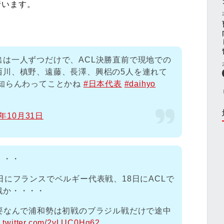
行います。
は一人ずつだけで、ACL決勝直前で現地での
西川、槙野、遠藤、長澤、興梠の5人を連れて
て知らんわってことかね
#日本代表
#daihyo
7年10月31日
・・・
日にフランスでベルギー代表戦、18日にACLで
戦か・・・・
要なんで浦和勢は初戦のブラジル戦だけで途中
c.twitter.com/2yLUC0Hg62