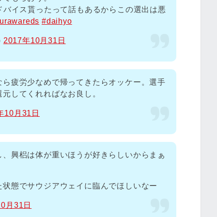
ドバイス貰ったって話もあるからこの選出は悪
urawareds
#daihyo
)
2017年10月31日
なら疲労少なめで帰ってきたらオッケー。選手
還元してくれればなお良し。
7年10月31日
し、興梠は体が重いほうが好きらしいからまぁ
た状態でサウジアウェイに臨んでほしいなー
10月31日