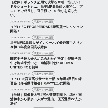
［総体］ボランチ起用で攻撃を牽引、惜しいミ
ドルシュートも…。昌平MF飯島碧大主将は「プ
レミアで成長し、選手権でこの借りを返した
い」
2026/08/04 14:56
埼玉サッカー通信
＜PR＞FC PROSPERDADE練習型セレクション
開催！
2026/08/03 17:51
埼玉サッカー通信
昌平MF飯島碧大がインターハイ優秀選手入り／
令和８年度全国高校総体
2026/08/03 17:47
埼玉サッカー通信
関東中学校大会の組み合わせが決定！聖望学園
中は駒場東邦中と、南浦和中はKASHIMA
UNITED FCと初戦
2026/08/01 14:14
埼玉サッカー通信
＜PR＞大宮東高校サッカー部 今年度4回目の練
習会（部活動体験会）を8/22(土)に開催
2026/08/01 09:24
埼玉サッカー通信
［学総］初優勝＆県2冠の聖望学園中、準V・南
浦和中から最多５人ずつ選出。優秀選手22人が
決定