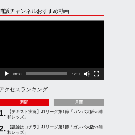
n
i
o
e
浦議チャンネルおすすめ動画
s
k
u
e
動
画
プ
t
T
T
d
レ
ー
ヤ
a
o
u
ー
00:00
12:37
g
k
b
アクセスランキング
r
e
週間
月間
a
C
【テキスト実況】J1リーグ第1節「ガンバ大阪vs浦
和レッズ」
【議論はコチラ】J1リーグ第1節「ガンバ大阪vs浦
m
h
和レッズ」