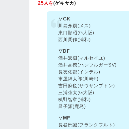
25人を
(ゲキサカ)
▽GK
川島永嗣(メス)
東口順昭(G大阪)
西川周作(浦和)
▽DF
酒井宏樹(マルセイユ)
酒井高徳(ハンブルガーSV)
長友佑都(インテル)
車屋紳太郎(川崎F)
吉田麻也(サウサンプトン)
三浦弦太(G大阪)
槙野智章(浦和)
昌子源(鹿島)
▽MF
長谷部誠(フランクフルト)