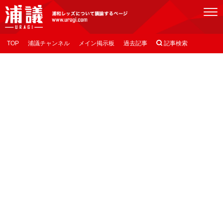
[浦議]浦和レッズについて議論するページ
TOP
浦議チャンネル
メイン掲示板
過去記事

記事検索