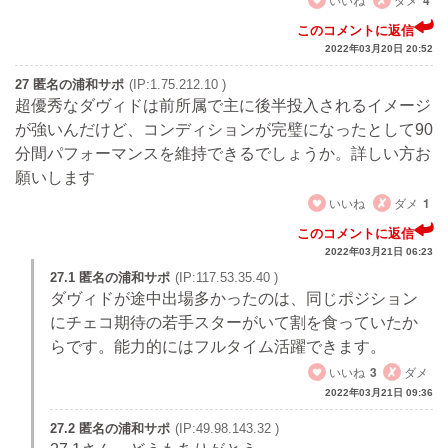
4
このコメントに返信
2022年03月20日 20:52
27 匿名の浦和サポ
(IP:1.75.212.10 )
超優秀なダヴィドは前所属で主に後半投入されるイメージ
が強いんだけど、コンディションが完璧になったとして90
分間パフォーマンスを維持できるでしょうか。詳しい方お
願いします
いいね
ダメ
1
このコメントに返信
2022年03月21日 06:23
27.1 匿名の浦和サポ
(IP:117.53.35.40 )
ダヴィドが途中出場多かったのは、同じポジション
にチェコ期待の若手スターがいて割を食っていたか
らです。能力的にはフルタイム活躍できます。
いいね
3
ダメ
2022年03月21日 09:36
27.2 匿名の浦和サポ
(IP:49.98.143.32 )