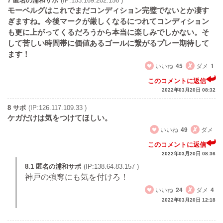
7 匿名の浦和サポ
(IP:153.169.202.156 )
モーベルグはこれでまだコンディション完璧でないとか凄す
ぎますね。今後マークが厳しくなるにつれてコンディション
も更に上がってくるだろうから本当に楽しみでしかない。そ
して苦しい時間帯に価値あるゴールに繋がるプレー期待して
ます！
いいね
45
ダメ
1
このコメントに返信
2022年03月20日 08:32
8 サポ
(IP:126.117.109.33 )
ケガだけは気をつけてほしい。
いいね
49
ダメ
このコメントに返信
2022年03月20日 08:36
8.1 匿名の浦和サポ
(IP:138.64.83.157 )
神戸の強奪にも気を付けろ！
いいね
24
ダメ
4
2022年03月20日 12:18