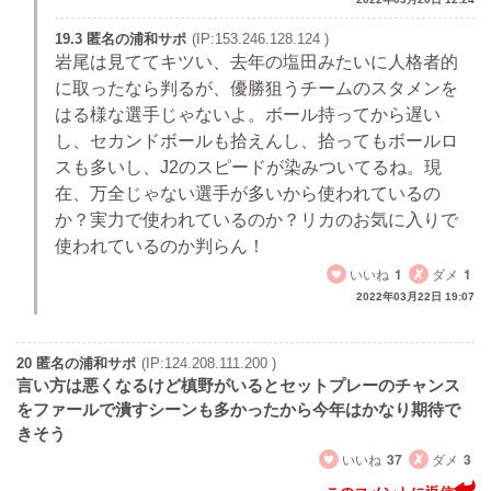
19.3 匿名の浦和サポ
(IP:153.246.128.124 )
岩尾は見ててキツい、去年の塩田みたいに人格者的
に取ったなら判るが、優勝狙うチームのスタメンを
はる様な選手じゃないよ。ボール持ってから遅い
し、セカンドボールも拾えんし、拾ってもボールロ
スも多いし、J2のスピードが染みついてるね。現
在、万全じゃない選手が多いから使われているの
か？実力で使われているのか？リカのお気に入りで
使われているのか判らん！
いいね
1
ダメ
1
2022年03月22日 19:07
20 匿名の浦和サポ
(IP:124.208.111.200 )
言い方は悪くなるけど槙野がいるとセットプレーのチャンス
をファールで潰すシーンも多かったから今年はかなり期待で
きそう
いいね
37
ダメ
3