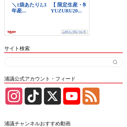
サイト検索
浦議公式アカウント・フィード
I
T
X
Y
F
n
i
o
e
浦議チャンネルおすすめ動画