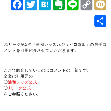
F
T
H
E
L
C
M
a
w
a
v
i
o
i
共
c
i
t
e
n
p
x
有
e
t
e
r
e
y
i
J1リーグ第5節『浦和レッズvsジュビロ磐田』の選手コ
メントを引用紹介させていただきます。
b
t
n
n
L
o
e
a
o
i
ここで紹介しているのはコメントの一部です。
o
r
t
n
全文は引用元の
◯
浦和レッズ公式
k
e
k
◯
Jリーグ公式
をご参照ください。