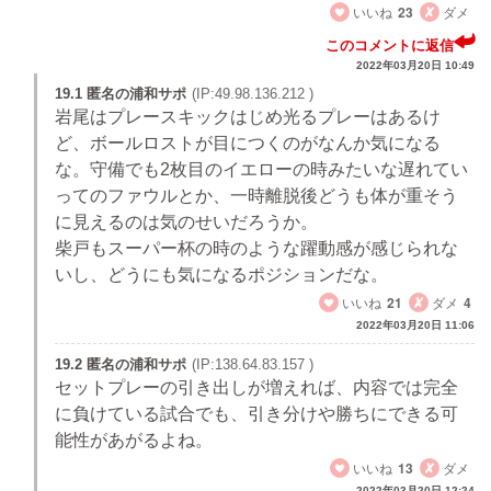
いいね
23
ダメ
このコメントに返信
2022年03月20日 10:49
19.1 匿名の浦和サポ
(IP:49.98.136.212 )
岩尾はプレースキックはじめ光るプレーはあるけ
ど、ボールロストが目につくのがなんか気になる
な。守備でも2枚目のイエローの時みたいな遅れてい
ってのファウルとか、一時離脱後どうも体が重そう
に見えるのは気のせいだろうか。
柴戸もスーパー杯の時のような躍動感が感じられな
いし、どうにも気になるポジションだな。
いいね
21
ダメ
4
2022年03月20日 11:06
19.2 匿名の浦和サポ
(IP:138.64.83.157 )
セットプレーの引き出しが増えれば、内容では完全
に負けている試合でも、引き分けや勝ちにできる可
能性があがるよね。
いいね
13
ダメ
2022年03月20日 12:24