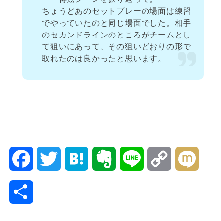
ちょうどあのセットプレーの場面は練習
でやっていたのと同じ場面でした。相手
のセカンドラインのところがチームとし
て狙いにあって、その狙いどおりの形で
取れたのは良かったと思います。
F
T
H
E
L
C
M
a
w
a
v
i
o
i
共
c
i
t
e
n
p
x
有