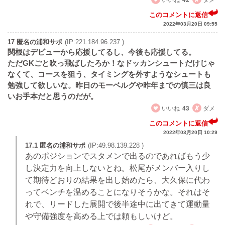
このコメントに返信
2022年03月20日 09:55
17 匿名の浦和サポ
(IP:221.184.96.237 )
関根はデビューから応援してるし、今後も応援してる。
ただGKごと吹っ飛ばしたろか！なドッカンシュートだけじゃ
なくて、コースを狙う、タイミングを外すようなシュートも
勉強して欲しいな。昨日のモーベルグや昨年までの慎三は良
いお手本だと思うのだが。
いいね
43
ダメ
このコメントに返信
2022年03月20日 10:29
17.1 匿名の浦和サポ
(IP:49.98.139.228 )
あのポジションでスタメンで出るのであればもう少
し決定力を向上しないとね。松尾がメンバー入りし
て期待どおりの結果を出し始めたら、大久保に代わ
ってベンチを温めることになりそうかな。それはそ
れで、リードした展開で後半途中に出てきて運動量
や守備強度を高める上では頼もしいけど。