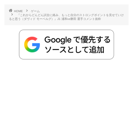
e
t
e
r
e
y
i
HOME
ゲーム
『これからどんどん試合に絡み、もっと自分のストロングポイントを見せていけ
b
t
n
n
L
ると思う（ダヴィド モーベルグ）』J1 浦和vs磐田 選手コメント抜粋
o
e
a
o
i
o
r
t
n
k
e
k