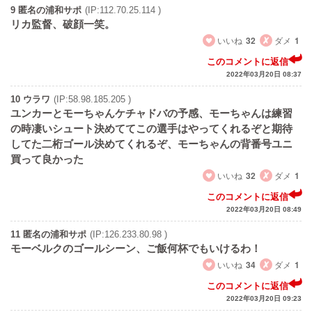
9 匿名の浦和サポ
(IP:112.70.25.114 )
リカ監督、破顔一笑。
いいね
32
ダメ
1
このコメントに返信
2022年03月20日 08:37
10 ウラワ
(IP:58.98.185.205 )
ユンカーとモーちゃんケチャドバの予感、モーちゃんは練習
の時凄いシュート決めててこの選手はやってくれるぞと期待
してた二桁ゴール決めてくれるぞ、モーちゃんの背番号ユニ
買って良かった
いいね
32
ダメ
1
このコメントに返信
2022年03月20日 08:49
11 匿名の浦和サポ
(IP:126.233.80.98 )
モーベルクのゴールシーン、ご飯何杯でもいけるわ！
いいね
34
ダメ
1
このコメントに返信
2022年03月20日 09:23