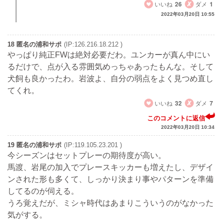
いいね
26
ダメ
1
2022年03月20日 10:55
18 匿名の浦和サポ
(IP:126.216.18.212 )
やっぱり純正FWは絶対必要だわ。ユンカーが真ん中にい
るだけで、点が入る雰囲気めっちゃあったもんな。そして
犬飼も良かったわ。岩波よ、自分の弱点をよく見つめ直し
てくれ。
いいね
32
ダメ
7
このコメントに返信
2022年03月20日 10:34
19 匿名の浦和サポ
(IP:119.105.23.201 )
今シーズンはセットプレーの期待度が高い。
馬渡、岩尾の加入でプレースキッカーも増えたし、デザイ
ンされた形も多くて、しっかり決まり事やパターンを準備
してるのが伺える。
うろ覚えだが、ミシャ時代はあまりこういうのがなかった
気がする。