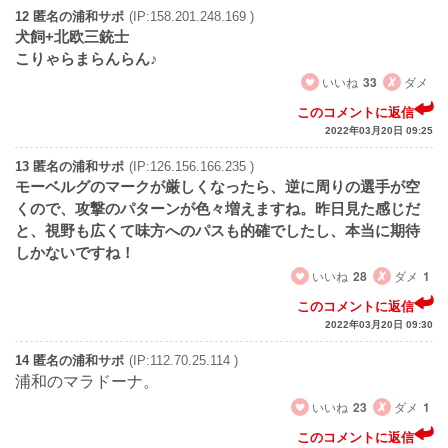
12 匿名の浦和サポ
(IP:158.201.248.169 )
犬飼+北欧三銃士
こりゃらまらんらん♪
いいね
33
ダメ
このコメントに返信
2022年03月20日 09:25
13 匿名の浦和サポ
(IP:126.156.166.235 )
モーベルグのマークが厳しくなったら、逆に周りの選手が空
くので、攻撃のパターンが色々増えますね。昨日見た感じだ
と、視野も広くて味方へのパスも的確でしたし、本当に期待
しかないですね！
いいね
28
ダメ
1
このコメントに返信
2022年03月20日 09:30
14 匿名の浦和サポ
(IP:112.70.25.114 )
浦和のマラドーナ。
いいね
23
ダメ
1
このコメントに返信