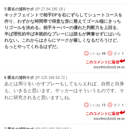
5 匿名の浦和サポ
(IP:27.84.185.18 )
キックフェイントで相手DFを右にずらしてシュートコースを
作り、わずかな時間帯で得意な形に整えてゴール端にきっち
りゴールを決める。相手キーパーの優れた判断力を上回る、
半ば理性的半ば本能的なプレーには誰もが興奮せずにはいら
れない。これからはさらにマークが厳しくなるだろうけど、
もっとやってくれるはずだ。
いいね
49
ダメ
1
このコメントに返信
2022年03月20日 08:22
6 匿名の浦和サポ
(IP:125.194.54.72 )
あとは周りをいかすプレーもしてもらえれば、自然と自身
も、いきると思います。サッカーはそういうものです。そ
れに研究されると思いますしね。
いいね
13
ダメ
1
このコメントに返信
2022年03月20日 08:30