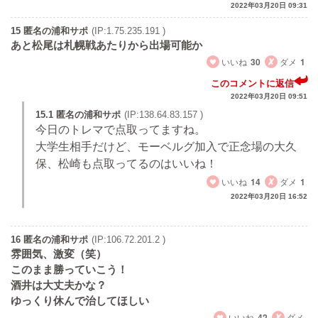
2022年03月20日 09:31
15 匿名の浦和サポ
(IP:1.75.235.191 )
あと松尾は札幌戦あたりから出場可能か
いいね
30
ダメ
1
このコメントに返信
2022年03月20日 09:51
15.1 匿名の浦和サポ
(IP:138.64.83.157 )
今日のトレマで点取ってますね。
大学生相手だけど、モーベルグ加入で正念場の大久
保、松崎も点取ってるのはいいね！
いいね
14
ダメ
1
2022年03月20日 16:52
16 匿名の浦和サポ
(IP:106.72.201.2 )
雰囲気、激変（笑）
このまま勝っていこう！
酒井は大丈夫かな？
ゆっくり休んで治してほしい
いいね
42
ダメ