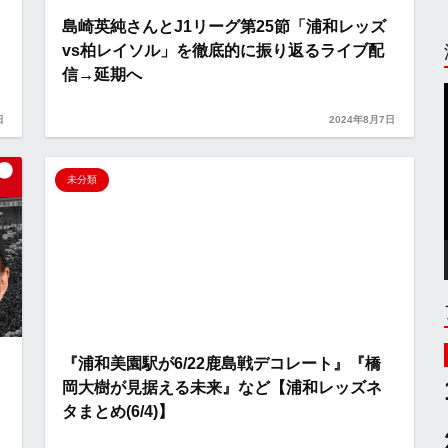
島崎英純さんとJ1リーグ第25節「浦和レッズ
vs柏レイソル」を徹底的に振り返るライブ配
信→延期へ
日
2024年8月7日
未分類
『浦和美園駅が6/22鹿島戦デコレート』『橋
岡大樹が見据える未来』など【浦和レッズネ
タまとめ(6/4)】