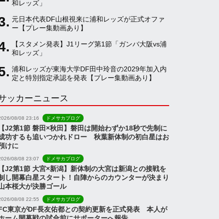
和レッズ」
元日本代表DF山根視来に浦和レッズが正式オファ
a
ー【プレー集動画あり】
【スタメン発表】J1リーグ第1節「ガンバ大阪vs浦
和レッズ」
n
浦和レッズが東海大学DF田中玲音の2029年加入内
定と特別指定承認を発表【プレー集動画あり】
n
サッカーニュース
e
2026/08/08 23:16
ドメサカブログ
【J2第1節 磐田×秋田】磐田は開始わずか18秒で先制に
成功するも追いつかれドロー 秋葉新体制の初白星はお
l
預けに
2026/08/08 23:07
ドメサカブログ
【J2第1節 大宮×新潟】新体制の大宮は新潟との接戦を
制し開幕白星スタート！自陣からのカウンターが決まり
山本桜大が決勝ゴール
2026/08/08 22:55
ドメサカブログ
FC東京がDF長友佑都との契約更新を正式発表 本人が
ホーム開幕戦の試合前にサポーターへ報告