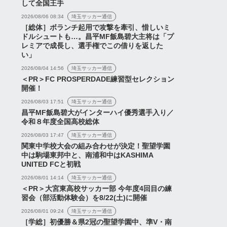
して全国王手
2026/08/06 08:34
埼玉サッカー通信
［総体］ボランチ起用で攻撃を牽引、惜しいミ
ドルシュートも…。昌平MF飯島碧大主将は「プ
レミアで成長し、選手権でこの借りを返した
い」
2026/08/04 14:56
埼玉サッカー通信
＜PR＞FC PROSPERDADE練習型セレクション
開催！
2026/08/03 17:51
埼玉サッカー通信
昌平MF飯島碧大がインターハイ優秀選手入り／
令和８年度全国高校総体
2026/08/03 17:47
埼玉サッカー通信
関東中学校大会の組み合わせが決定！聖望学園
中は駒場東邦中と、南浦和中はKASHIMA
UNITED FCと初戦
2026/08/01 14:14
埼玉サッカー通信
＜PR＞大宮東高校サッカー部 今年度4回目の練
習会（部活動体験会）を8/22(土)に開催
2026/08/01 09:24
埼玉サッカー通信
［学総］初優勝＆県2冠の聖望学園中、準V・南