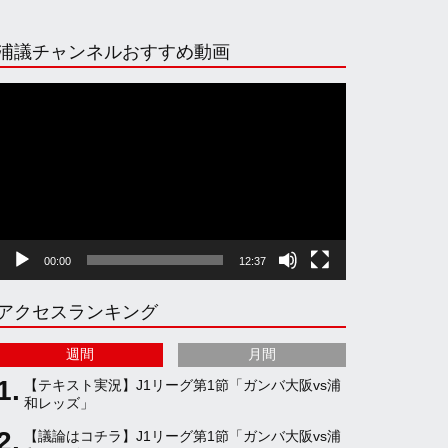
n
i
o
e
浦議チャンネルおすすめ動画
s
k
u
e
動
画
プ
t
T
T
d
レ
ー
ヤ
a
o
u
ー
00:00
12:37
g
k
b
アクセスランキング
r
e
週間
月間
a
C
【テキスト実況】J1リーグ第1節「ガンバ大阪vs浦
和レッズ」
【議論はコチラ】J1リーグ第1節「ガンバ大阪vs浦
m
h