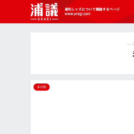
[浦議]浦和レッズについて議論するペ
ージ
― 
未分類