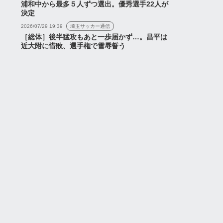
浦和中から最多５人ずつ選出。優秀選手22人が
決定
2026/07/29 19:39
埼玉サッカー通信
［総体］後半猛攻もあと一歩届かず…。昌平は
近大附に惜敗、選手権で雪辱誓う