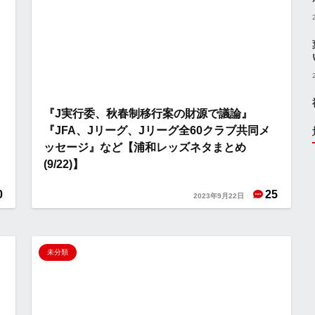
『J実行委、秋春制移行案の財源で議論』
『JFA、Jリーグ、Jリーグ全60クラブ共同メ
ッセージ』など【浦和レッズネタまとめ
(9/22)】
0
25
2023年9月22日
未分類