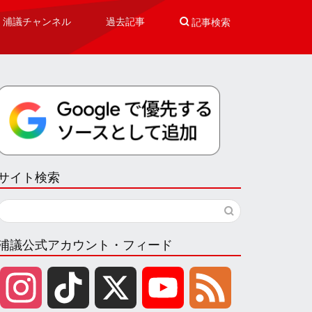
浦議チャンネル
過去記事

記事検索
サイト検索
浦議公式アカウント・フィード
I
T
X
Y
F