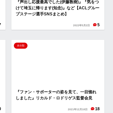
『声出し応援最高でした(伊藤敦樹)』『気をつ
けて埼玉に帰ります(知念)』など【ACLグルー
プステージ選手SNSまとめ】
7
5
2022年5月2日
未分類
『ファン・サポーターの姿を見て、一目惚れ
しました』リカルド・ロドリゲス監督会見
0
18
2021年12月18日