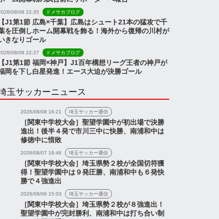
2026/08/08 22:35
ドメサカブログ
【J1第1節 広島×千葉】広島はシュート21本の猛攻で千
葉を圧倒しホーム開幕戦を飾る！海外から復帰の川村が
いきなりゴール
2026/08/08 22:27
ドメサカブログ
【J1第1節 福岡×神戸】J1百年構想リーグ王者の神戸が
福岡を下し白星発進！エース大迫が決勝ゴール
埼玉サッカーニュース
2026/08/08 16:21
埼玉サッカー通信
［関東中学校大会］聖望学園中が初出場で決勝
進出！後半４発で市川三中に快勝、南浦和中は
修徳中に惜敗
2026/08/07 18:46
埼玉サッカー通信
［関東中学校大会］埼玉県勢２校が全国切符獲
得！聖望学園中は９発圧勝、南浦和中も６発快
勝で４強進出
2026/08/06 15:03
埼玉サッカー通信
［関東中学校大会］埼玉県勢２校が８強進出！
聖望学園中が完封勝利、南浦和中は打ち合い制