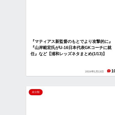
『マティアス新監督のもとでより攻撃的に』
『山岸範宏氏がU-16日本代表GKコーチに就
任』など【浦和レッズネタまとめ(1/13)】
1
2024年1月13日
未分類