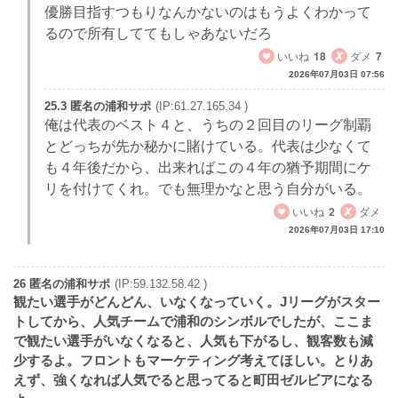
優勝目指すつもりなんかないのはもうよくわかって
るので所有しててもしゃあないだろ
いいね
18
ダメ
7
2026年07月03日 07:56
25.3 匿名の浦和サポ
(IP:61.27.165.34 )
俺は代表のベスト４と、うちの２回目のリーグ制覇
とどっちが先か秘かに賭けている。代表は少なくて
も４年後だから、出来ればこの４年の猶予期間にケ
リを付けてくれ。でも無理かなと思う自分がいる。
いいね
2
ダメ
2026年07月03日 17:10
26 匿名の浦和サポ
(IP:59.132.58.42 )
観たい選手がどんどん、いなくなっていく。Jリーグがスター
トしてから、人気チームで浦和のシンボルでしたが、ここま
で観たい選手がいなくなると、人気も下がるし、観客数も減
少するよ。フロントもマーケティング考えてほしい。とりあ
えず、強くなれば人気でると思ってると町田ゼルビアになる