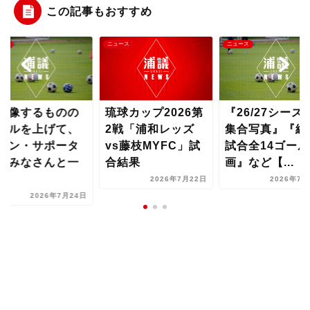
この記事もおすすめ
ース
ニュース
ニュース
想像するものの
琉球カップ2026第
『26/27シーズ
ベルを上げて、
2戦「浦和レッズ
集合写真』『練
ァン・サポータ
vs藤枝MYFC」試
試合全14ゴール
のみなさんと一
合結果
画』など【...
..
2026年7月22日
2026年7月
2026年7月24日