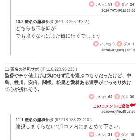
いいね
51
ダメ
24
2026年07月02日 22:00
10.2 匿名の浦和サポ
(IP:123.225.193.2 )
どちらも玉を転が
でも強くなればまた観に行くでしょう
いいね
9
ダメ
1
2026年07月03日 09:53
11 匿名の浦和サポ
(IP:116.220.96.233 )
監督やチケ値上げは気にせず足を運ぶつもりだったけど、中
島、牲川、安倍、関根、松尾と愛着ある選手がごっそり抜け
て心が折れそう。
いいね
64
ダメ
30
このコメントに返信
2026年07月02日 21:46
11.1 匿名の浦和サポ
(IP:218.183.23.210 )
連投しまくらないで1コメ内にまとめて下さい。
いいね
31
ダメ
15