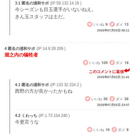
3.1 匿名の浦和サポ
(IP:59.132.14.18 )
今シーズンも目玉選手がいないねえ。
きん玉スタッフは土だ。
いいね
9
ダメ
13
2026年07月03日 08:11
4 匿名の浦和サポ
(IP:14.8.28.209 )
堀之内の犠牲者
いいね
109
ダメ
18
このコメントに返信
2026年07月02日 21:41
4.1 匿名の浦和サポ
(IP:133.32.224.2 )
西野の方が良かったかもね
いいね
36
ダメ
36
2026年07月02日 23:07
4.2 くわっち
(IP:1.73.154.240 )
今更言うな
いいね
16
ダメ
9