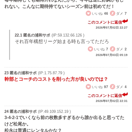
れない。こんなに期待持てないシーズン前は初めてだ！
いいね
46
ダメ
7
このコメントに返信
2026年07月02日 22:27
22.1 匿名の浦和サポ
(IP:59.132.66.126 )
それ百年構想リーグ始まる時も言ってただろ
いいね
7
ダメ
2
2026年07月03日 05:19
23 匿名の浦和サポ
(IP:1.75.87.79 )
幹部とコーチのコストを削った方が良いのでは？
いいね
97
ダメ
4
このコメントに返信
2026年07月02日 22:31
24 匿名の浦和サポ
(IP:49.109.152.19 )
3-4-2-1でいくなら前の枚数多すぎるから誰か出ると思ってた
けど松尾か。
松永は普通にレンタルかな？