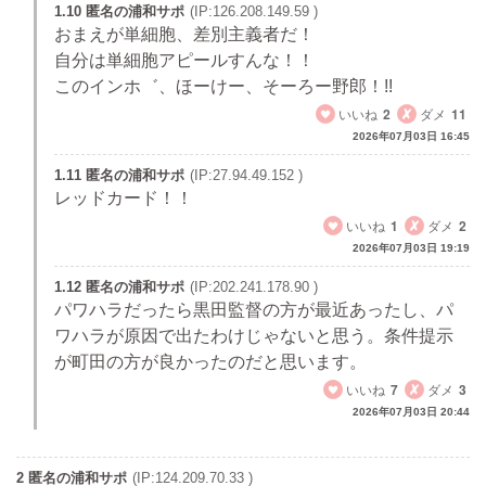
1.10 匿名の浦和サポ
(IP:126.208.149.59 )
おまえが単細胞、差別主義者だ！
自分は単細胞アピールすんな！！
このインホ゛、ほーけー、そーろー野郎！!!
いいね
2
ダメ
11
2026年07月03日 16:45
1.11 匿名の浦和サポ
(IP:27.94.49.152 )
レッドカード！！
いいね
1
ダメ
2
2026年07月03日 19:19
1.12 匿名の浦和サポ
(IP:202.241.178.90 )
パワハラだったら黒田監督の方が最近あったし、パ
ワハラが原因で出たわけじゃないと思う。条件提示
が町田の方が良かったのだと思います。
いいね
7
ダメ
3
2026年07月03日 20:44
2 匿名の浦和サポ
(IP:124.209.70.33 )