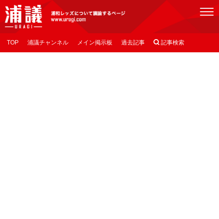
[浦議]浦和レッズについて議論するページ
TOP
浦議チャンネル
メイン掲示板
過去記事

記事検索