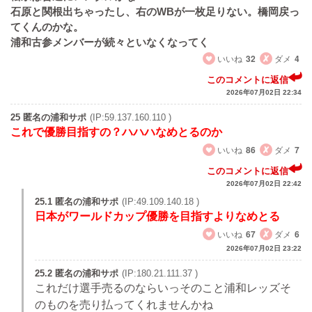
石原と関根出ちゃったし、右のWBが一枚足りない。橋岡戻っ
てくんのかな。
浦和古参メンバーが続々といなくなってく
いいね
32
ダメ
4
このコメントに返信
2026年07月02日 22:34
25 匿名の浦和サポ
(IP:59.137.160.110 )
これで優勝目指すの？ハハハなめとるのか
いいね
86
ダメ
7
このコメントに返信
2026年07月02日 22:42
25.1 匿名の浦和サポ
(IP:49.109.140.18 )
日本がワールドカップ優勝を目指すよりなめとる
いいね
67
ダメ
6
2026年07月02日 23:22
25.2 匿名の浦和サポ
(IP:180.21.111.37 )
これだけ選手売るのならいっそのこと浦和レッズそ
のものを売り払ってくれませんかね