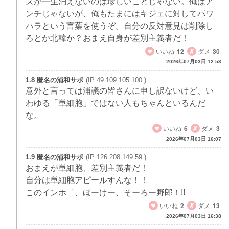
ズが一生消えないのは珍しいことじゃない。俺はア
ンチじゃないが、俺もたまにはキジェに対してパワ
ハラという言葉を使うぞ。自分の反対意見は削除し
ろとか北韓か？おまえ自身が差別主義者だ！
いいね
12
ダメ
30
2026年07月03日 12:53
1.8 匿名の浦和サポ
(IP:49.109.105.100 )
意外と言っては浦議の皆さんに申し訳ないけど、い
わゆる「単細胞」ではない人もちゃんといるんだ
な。
いいね
6
ダメ
3
2026年07月03日 16:07
1.9 匿名の浦和サポ
(IP:126.208.149.59 )
おまえが単細胞、差別主義者だ！
自分は単細胞アピールすんな！！
このインホ゜、ほーけー、そーろー野郎！!!
いいね
2
ダメ
13
2026年07月03日 16:38