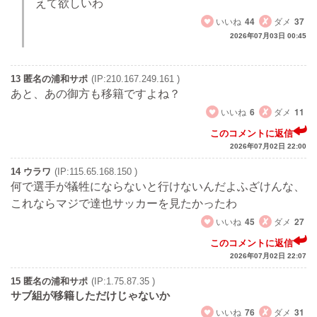
えて欲しいわ
いいね
44
ダメ
37
2026年07月03日 00:45
13 匿名の浦和サポ
(IP:210.167.249.161 )
あと、あの御方も移籍ですよね？
いいね
6
ダメ
11
このコメントに返信
2026年07月02日 22:00
14 ウラワ
(IP:115.65.168.150 )
何で選手が犠牲にならないと行けないんだよふざけんな、
これならマジで達也サッカーを見たかったわ
いいね
45
ダメ
27
このコメントに返信
2026年07月02日 22:07
15 匿名の浦和サポ
(IP:1.75.87.35 )
サブ組が移籍しただけじゃないか
いいね
76
ダメ
31