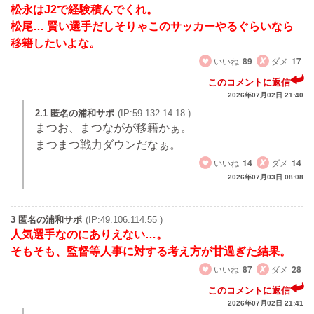
松永はJ2で経験積んでくれ。
松尾… 賢い選手だしそりゃこのサッカーやるぐらいなら
移籍したいよな。
いいね
89
ダメ
17
このコメントに返信
2026年07月02日 21:40
2.1 匿名の浦和サポ
(IP:59.132.14.18 )
まつお、まつながが移籍かぁ。
まつまつ戦力ダウンだなぁ。
いいね
14
ダメ
14
2026年07月03日 08:08
3 匿名の浦和サポ
(IP:49.106.114.55 )
人気選手なのにありえない…。
そもそも、監督等人事に対する考え方が甘過ぎた結果。
いいね
87
ダメ
28
このコメントに返信
2026年07月02日 21:41