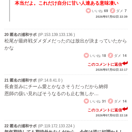
本当だよ。これだけ自分に甘い人達ある意味凄い
いいね
69
ダメ
7
2026年07月02日 22:39
20 匿名の浦和サポ
(IP:153.139.133.136 )
松尾が最終戦ダメダメだったのは放出が決まっていたから
かな
いいね
18
ダメ
14
このコメントに返信
2026年07月02日 22:17
21 匿名の浦和サポ
(IP:14.8.41.0 )
長倉並みにチーム愛とかなさそうだっだから納得
恩師の扱い見ればそうなるのも止む無しか…
いいね
31
ダメ
14
このコメントに返信
2026年07月02日 22:18
22 匿名の浦和サポ
(IP:119.172.133.224 )
毎年期待しても期待外れなんだから、今年は逆に好調かもし