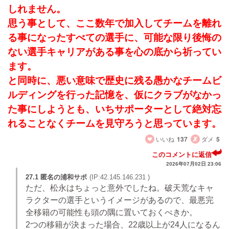
しれません。
思う事として、ここ数年で加入してチームを離れ
る事になったすべての選手に、可能な限り後悔の
ない選手キャリアがある事を心の底から祈ってい
ます。
と同時に、悪い意味で歴史に残る愚かなチームビ
ルディングを行った記憶を、仮にクラブがなかっ
た事にしようとも、いちサポーターとして絶対忘
れることなくチームを見守ろうと思っています。
いいね
137
ダメ
5
このコメントに返信
2026年07月02日 23:06
27.1 匿名の浦和サポ
(IP:42.145.146.231 )
ただ、松永はちょっと意外でしたね。破天荒なキャ
ラクターの選手というイメージがあるので、最悪完
全移籍の可能性も頭の隅に置いておくべきか。
2つの移籍が決まった場合、22歳以上が24人になるん