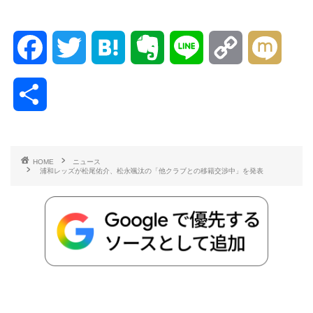
F
T
H
E
L
C
M
a
w
a
v
i
o
i
共
c
i
t
e
n
p
x
有
e
t
e
r
e
y
i
HOME
ニュース
浦和レッズが松尾佑介、松永颯汰の「他クラブとの移籍交渉中」を発表
b
t
n
n
L
o
e
a
o
i
o
r
t
n
k
e
k