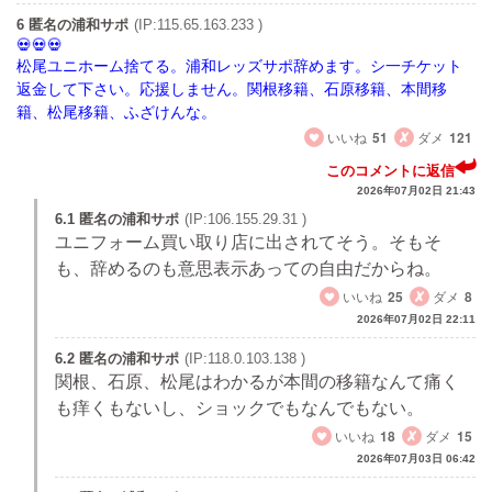
6 匿名の浦和サポ
(IP:115.65.163.233 )
松尾ユニホーム捨てる。浦和レッズサポ辞めます。シ一チケット
返金して下さい。応援しません。関根移籍、石原移籍、本間移
籍、松尾移籍、ふざけんな。
いいね
51
ダメ
121
このコメントに返信
2026年07月02日 21:43
6.1 匿名の浦和サポ
(IP:106.155.29.31 )
ユニフォーム買い取り店に出されてそう。そもそ
も、辞めるのも意思表示あっての自由だからね。
いいね
25
ダメ
8
2026年07月02日 22:11
6.2 匿名の浦和サポ
(IP:118.0.103.138 )
関根、石原、松尾はわかるが本間の移籍なんて痛く
も痒くもないし、ショックでもなんでもない。
いいね
18
ダメ
15
2026年07月03日 06:42