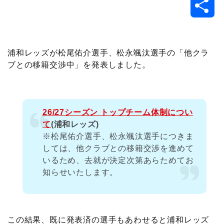
共
c
i
t
e
n
p
x
有
e
t
e
r
e
y
i
浦和レッズが松尾佑介選手、松永颯汰選手の「他クラ
ブとの移籍交渉中」を発表しました。
b
t
n
n
L
o
e
a
o
i
26/27シーズン トップチーム体制につい
o
r
t
n
て
(浦和レッズ)
※松尾佑介選手、松永颯汰選手につきま
k
e
k
しては、他クラブとの移籍交渉を進めて
いるため、去就が決定次第あらためてお
知らせいたします。
この結果、既に発表済の選手もあわせると浦和レッズ