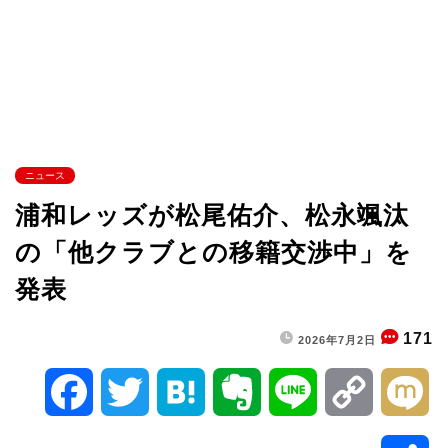
ニュース
浦和レッズが松尾佑介、松永颯汰
の「他クラブとの移籍交渉中」を
発表
171
2026年7月2日
F
T
H
E
L
C
M
a
w
a
v
i
o
i