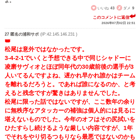
よ。
いいね
43
ダメ
9
このコメントに返信
2026年07月02日 22:51
27 匿名の浦和サポ
(IP:42.145.146.231 )
松尾は意外ではなかったです。
3-4-2-1でいくと予想できる中で同じシャドーに
凌磨サヴィオとほぼ同年代の30歳前後の選手が3
人いてるんですよね、遅かれ早かれ誰かはチーム
を離れるだろうと。であれば誰になるのか、と考
えると残念ですが驚きはありませんでした。
松尾に限った話ではないですが、ここ数年の余り
に無秩序なアタッカーの補強は個人的には見るに
堪えないものでした。今年のオフはその尻拭いを
ひたすらし続けるような厳しい内容ですが、1年
でそれをやり切るつもりなら最悪ではないのかも