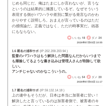
じめも同じだ。俺はたまにしか言わないが、言うな
というのは結果的に擁護しているぞ。なぜそういう
表現する側がパワハラや差別に繋がる発言なのかわ
かりやすく説明しろ。おまえが言っているのはただ
の感情論だ。正義ではなく、ただの時事実だ。凶器
にもならない。
いいね
18
ダメ
24
2026年07月03日 10:55
1.6 匿名の浦和サポ
(IP:202.209.203.94 )
監督のパワハラはもう解決した問題なんだからいつまで
も揶揄してるような書き込みは管理人さんが削除して欲
しい。
アンチじゃないのかなこういうの。
いいね
54
ダメ
20
2026年07月03日 11:17
1.7 匿名の浦和サポ
(IP:59.132.14.18 )
上の連中もそうだが、日本は本当に加害者に甘い！
解決したと言っているのは加害者側で、被害者のキ