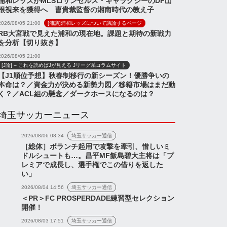
浦和レッズがMLSロサンゼルス・ギャラクシーのDF山
根視来を獲得へ 曺貴裁監督の湘南時代の教え子
2026/08/05 21:00
[浦議]浦和レッズについて議論するページ
RB大宮戦で見えた浦和の現在地。課題と期待の新戦力
を分析【切り抜き】
2026/08/05 21:00
[J論] – これを読めばJが見える Jリーグ系コラムサイト
【J1順位予想】秋春制移行の新シーズン！優勝争いの
本命は？／資金力が決める新勢力図／移籍市場はまだ動
く？／ACL組の懸念／ダークホースになるのは？
埼玉サッカーニュース
2026/08/06 08:34
埼玉サッカー通信
［総体］ボランチ起用で攻撃を牽引、惜しいミ
ドルシュートも…。昌平MF飯島碧大主将は「プ
レミアで成長し、選手権でこの借りを返した
い」
2026/08/04 14:56
埼玉サッカー通信
＜PR＞FC PROSPERDADE練習型セレクション
開催！
2026/08/03 17:51
埼玉サッカー通信
ャンネル
浦議チャンネル