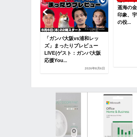
浦和レッ
遥海の金
o
r
t
印象、宇
の役...
k
e
ouTuberが
「ガンバ大阪vs浦和レッ
位＆スタメンを
ズ」まったりプレビュー
ら開幕に向けて
LIVE(ゲスト：ガンバ大阪
応援You...
2026年8月2日
2026年8月6日