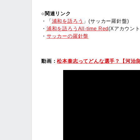
○関連リンク
・「
浦和を語ろう
」(サッカー羅針盤)
・
浦和を語ろうAll-time Red
(Xアカウント
・
サッカーの羅針盤
動画：
松本泰志ってどんな選手？【河治