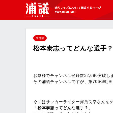
[浦議]浦和レッズについて議論するペ
ージ
未分類
松本泰志ってどんな選手
お陰様でチャンネル登録数32,690突破し
その浦議チャンネルですが、第706弾動
今回はサッカーライター河治良幸さんを
「
松本泰志ってどんな選手？
」