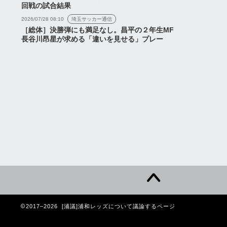
回戦の試合結果
2026/07/28 08:10
埼玉サッカー通信
［総体］決勝弾にも満足なし。昌平の２年生MF
長谷川昂星が求める「違いを見せる」プレー
2017–2026 [浦議]浦和レッズについて議論するページ