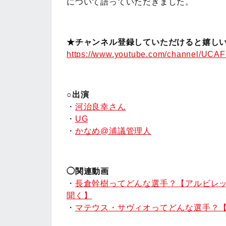
について語っていただきました。
★チャンネル登録していただけると嬉しい
https://www.youtube.com/channel/UC
○出演
・
河治良幸さん
・
UG
・
かなめ@浦議管理人
◯関連動画
・
長倉幹樹ってどんな選手？【アルビレック
聞く】
・
マテウス・サヴィオってどんな選手？【柏