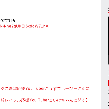
です!!★
AFN4-ne2gUkEl6xddW71hA
ス新潟応援You Tuberこうずてぃーびーさんに
レイソル応援You Tuberこいけちゃんに聞く】