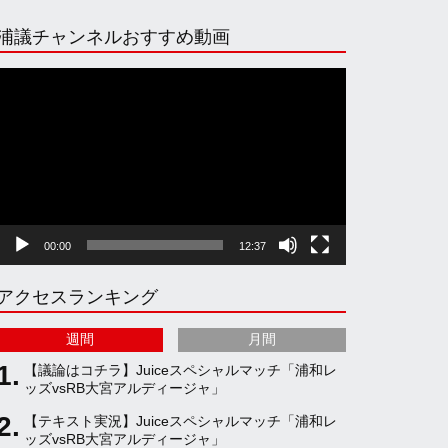
n
i
o
e
浦議チャンネルおすすめ動画
s
k
u
e
動
画
プ
t
T
T
d
レ
ー
ヤ
a
o
u
ー
00:00
12:37
g
k
b
アクセスランキング
r
e
週間
月間
a
C
【議論はコチラ】Juiceスペシャルマッチ「浦和レ
ッズvsRB大宮アルディージャ」
【テキスト実況】Juiceスペシャルマッチ「浦和レ
m
h
ッズvsRB大宮アルディージャ」