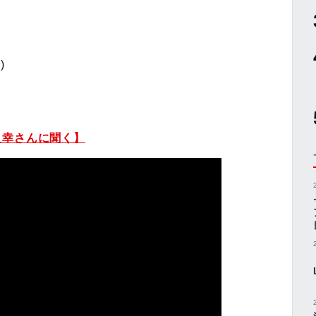
)
良幸さんに聞く】