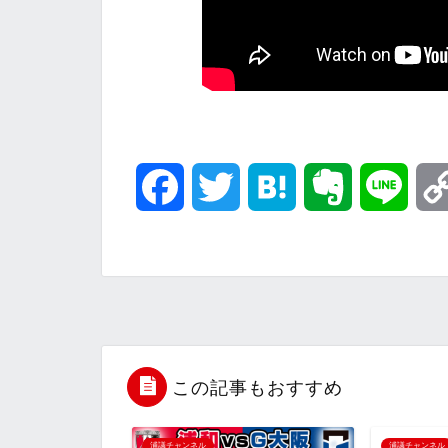
F
T
H
E
L
a
w
a
v
i
c
i
t
e
n
e
t
e
r
e
b
t
n
n
この記事もおすすめ
o
e
a
o
浦議チャンネル
浦議チャンネル