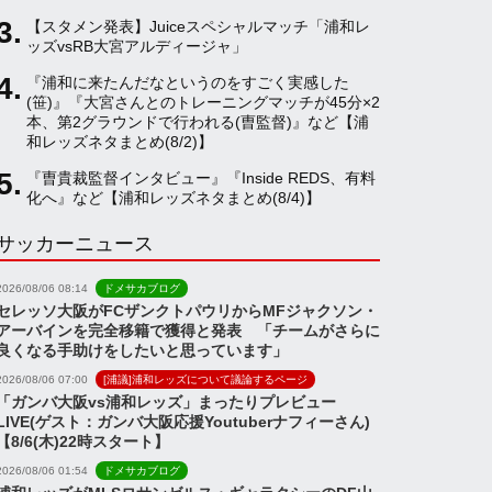
【スタメン発表】Juiceスペシャルマッチ「浦和レ
a
ッズvsRB大宮アルディージャ」
『浦和に来たんだなというのをすごく実感した
(笹)』『大宮さんとのトレーニングマッチが45分×2
n
本、第2グラウンドで行われる(曺監督)』など【浦
和レッズネタまとめ(8/2)】
n
『曺貴裁監督インタビュー』『Inside REDS、有料
化へ』など【浦和レッズネタまとめ(8/4)】
サッカーニュース
e
2026/08/06 08:14
ドメサカブログ
l
セレッソ大阪がFCザンクトパウリからMFジャクソン・
アーバインを完全移籍で獲得と発表 「チームがさらに
良くなる手助けをしたいと思っています」
2026/08/06 07:00
[浦議]浦和レッズについて議論するページ
「ガンバ大阪vs浦和レッズ」まったりプレビュー
LIVE(ゲスト：ガンバ大阪応援Youtuberナフィーさん)
【8/6(木)22時スタート】
2026/08/06 01:54
ドメサカブログ