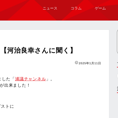
ニュース
コラム
ゲーム
？【河治良幸さんに聞く】
2025年1月11日
ました「
浦議チャンネル
」。
画が出来ました！
ゲストに