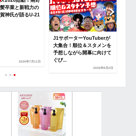
ズ2026始動！南野
髪卒業と新戦力の
n
賀神氏が語るU-21
k
J1サポーターYouTuberが
「ガ
大集合！順位＆スタメンを
ズ」
予想しながら開幕に向けて
LI
ぐび...
応援Y
2026年7月11日
2026年8月2日