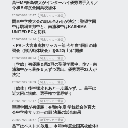
浦和レッズ2026始動！南野
昌平MF飯島碧大がインターハイ優秀選手入り／
遥海の金髪卒業と新戦力の
令和８年度全国高校総体
印象、宇賀神氏が語るU-21
2026/08/03 17:47
埼玉サッカー通信
の役...
関東中学校大会の組み合わせが決定！聖望学園
中は駒場東邦中と、南浦和中はKASHIMA
UNITED FCと初戦
ンバ大阪vs浦和レッ
2026/08/01 14:14
埼玉サッカー通信
まったりプレビュー
＜PR＞大宮東高校サッカー部 今年度4回目の練
VE(ゲスト：ガンバ大阪
習会（部活動体験会）を8/22(土)に開催
ou...
2026年7月11日
2026/08/01 09:24
埼玉サッカー通信
2026年8月6日
［学総］初優勝＆県2冠の聖望学園中、準V・南
浦和中から最多５人ずつ選出。優秀選手22人が
決定
2026/07/29 19:39
埼玉サッカー通信
［総体］後半猛攻もあと一歩届かず…。昌平は
近大附に惜敗、選手権で雪辱誓う
2026/07/28 17:17
埼玉サッカー通信
聖望学園が初優勝！令和8年度 学校総合体育大
会中学校サッカーの部 決勝の試合結果
2026/07/28 16:57
埼玉サッカー通信
昌平はベスト16敗退… 令和8年度全国高校総体3