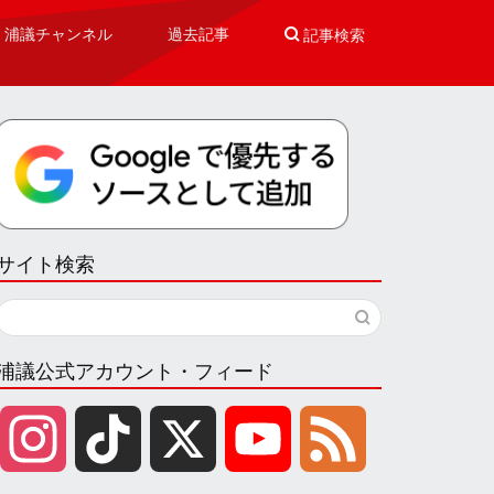
浦議チャンネル
過去記事

記事検索
サイト検索
浦議公式アカウント・フィード
I
T
X
Y
F