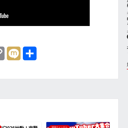
C
M
共
o
i
有
p
x
y
i
L
i
浦議チャンネル
浦議チ