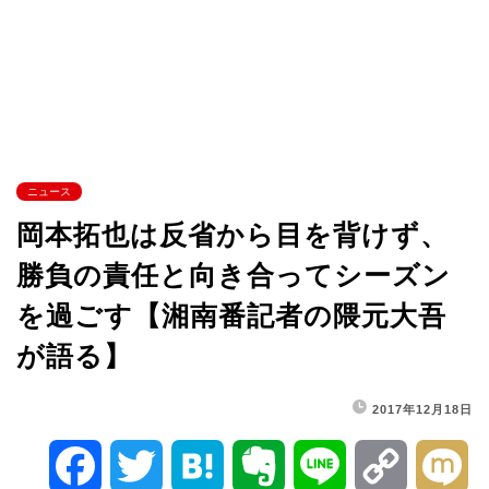
ニュース
岡本拓也は反省から目を背けず、
勝負の責任と向き合ってシーズン
を過ごす【湘南番記者の隈元大吾
が語る】
2017年12月18日
F
T
H
E
L
C
M