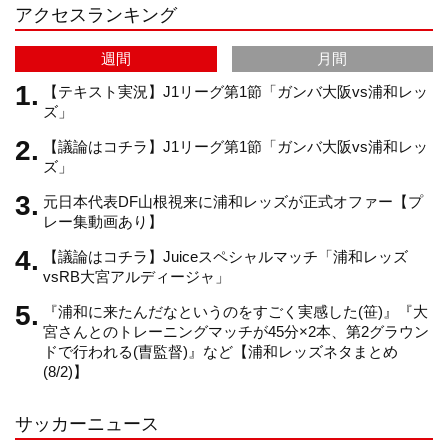
アクセスランキング
a
C
週間
月間
m
h
【テキスト実況】J1リーグ第1節「ガンバ大阪vs浦和レッ
ズ」
【議論はコチラ】J1リーグ第1節「ガンバ大阪vs浦和レッ
a
ズ」
元日本代表DF山根視来に浦和レッズが正式オファー【プ
n
レー集動画あり】
【議論はコチラ】Juiceスペシャルマッチ「浦和レッズ
n
vsRB大宮アルディージャ」
『浦和に来たんだなというのをすごく実感した(笹)』『大
e
宮さんとのトレーニングマッチが45分×2本、第2グラウン
ドで行われる(曺監督)』など【浦和レッズネタまとめ
(8/2)】
l
サッカーニュース