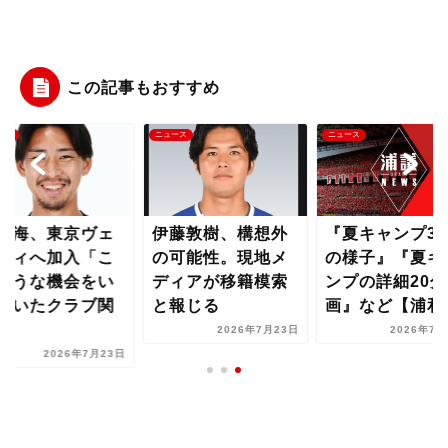
この記事もおすすめ
ース
ニュース
ニュース
戸海、東京ヴェ
伊藤敦樹、構想外
『夏キャンプ3
ディへ加入「こ
の可能性。現地メ
の様子』『夏キ
ような機会をい
ディアが移籍模索
ンプの詳細20分
だいたクラブ関
と報じる
画』など【浦和..
..
2026年7月23日
2026年7月
2026年7月23日