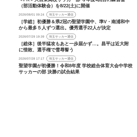
（部活動体験会）を8/22(土)に開催
2026/08/01 09:24
埼玉サッカー通信
［学総］初優勝＆県2冠の聖望学園中、準V・南浦和中
から最多５人ずつ選出。優秀選手22人が決定
2026/07/29 19:39
埼玉サッカー通信
［総体］後半猛攻もあと一歩届かず…。昌平は近大附
に惜敗、選手権で雪辱誓う
2026/07/28 17:17
埼玉サッカー通信
聖望学園が初優勝！令和8年度 学校総合体育大会中学校
サッカーの部 決勝の試合結果