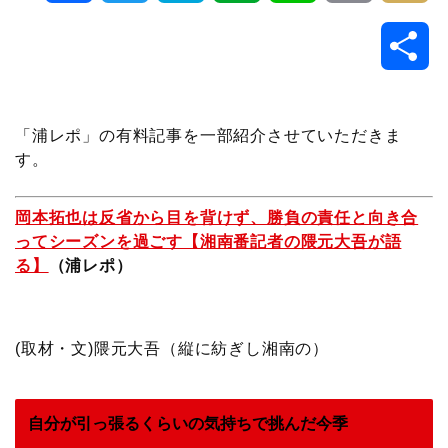
a
w
a
v
i
o
i
共
c
i
t
e
n
p
x
有
e
t
e
r
e
y
i
「浦レポ」の有料記事を一部紹介させていただきま
す。
b
t
n
n
L
岡本拓也は反省から目を背けず、勝負の責任と向き合
o
e
a
o
i
ってシーズンを過ごす【湘南番記者の隈元大吾が語
る】
（浦レポ）
o
r
t
n
k
e
k
(取材・文)隈元大吾（縦に紡ぎし湘南の）
自分が引っ張るくらいの気持ちで挑んだ今季