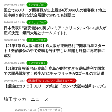
2026/08/08 08:14
ドメサカブログ
国立でのJリーグ開幕戦が史上最多6万3960人の観客数！地上
波中継＆劇的な試合展開でSNSでも話題に
2026/08/08 01:20
ドメサカブログ
日本代表DF冨安健洋の英プレミア・クリスタルパレス加入が
正式決定 鎌田大地とチームメイトに
2026/08/07 22:00
ドメサカブログ
【J1第1節 G大阪×浦和】G大阪が逆転勝利で開幕白星スター
ト！数的優位の中で逆転を許す苦しい展開も終盤に再逆転に
成功
2026/08/07 21:46
ドメサカブログ
【J1第1節 横浜FM×鹿島】鹿島が劇的すぎる逆転勝利で国立
での開幕戦制す！後半ATにチャヴリッチが2ゴールの大活躍
2026/08/07 21:33
[浦議]浦和レッズについて議論するページ
【議論はコチラ】J1リーグ第1節「ガンバ大阪vs浦和レッズ」
埼玉サッカーニュース
2026/08/07 18:46
埼玉サッカー通信