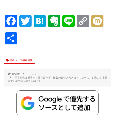
F
T
H
E
L
C
M
a
w
a
v
i
o
i
共
c
i
t
e
n
p
x
有
e
t
e
r
e
y
i
浦和レッズ補強情報
b
t
n
n
L
HOME
ニュース
岡本拓也は反省から目を背けず、勝負の責任と向き合ってシーズンを過ごす【湘
南番記者の隈元大吾が語る】
o
e
a
o
i
o
r
t
n
k
e
k