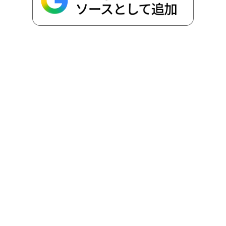
o
r
t
n
k
e
k