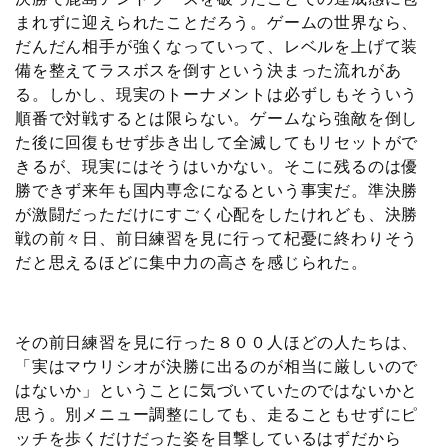
まれずに迎えられたことだろう。ゲームの世界なら、
だんだん相手が強くなっていって、レベルを上げて装
備を整えてラスボスを倒すという決まった流れがあ
る。しかし、現実のトーナメントは必ずしもそういう
順番で対戦するとは限らない。ゲームなら強敵を倒し
た後に回復もせず歩き出して全滅してもリセットがで
きるが、現実にはそうはいかない。そこに残るのは優
勝できず来年も国内専念になるという事実だ。準決勝
が激闘だっただけにすごく心配をしたけれども、決勝
戦の前々日、前日練習を見に行って杞憂に終わりそう
だと思えるほどに集中力の高さを感じられた。
その前日練習を見に行った８００人ほどの人たちは、
「実はマウリシオが決勝に出るのが相当に厳しいので
はないか」ということに気づいていたのではないかと
思う。別メニュー調整にしても、走ることもせずにピ
ッチを歩くだけだった姿を目撃しているはずだから