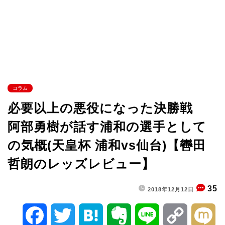
コラム
必要以上の悪役になった決勝戦
阿部勇樹が話す浦和の選手として
の気概(天皇杯 浦和vs仙台)【轡田
哲朗のレッズレビュー】
35
2018年12月12日
F
T
H
E
L
C
M