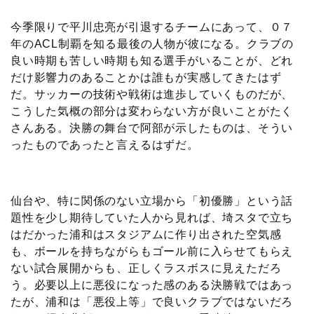
今季限りで平川忠亮が引退するチームにあって、０７
年のACL制覇を知る最後の人物が彼になる。クラブの
良い時期も苦しい時期も知る選手がいることが、どれ
だけ影響力のあることかは誰もが実感してきたはず
だ。サッカーの技術や戦術は進歩していくものだが、
こうした気概の部分は変わらない方が良いことがたく
さんある。決勝の舞台で阿部が示したものは、そうい
ったものであったと言えるはずだ。
仙台や、特に関係のない立場から「初優勝」という話
題性を少し期待していた人から見れば、埼スタで立ち
はだかった浦和はスタジアムに作り出された空気感
も、ボールを持ちながらもゴール前に入らせてもらえ
ない試合展開からも、正しくラスボスに見えただろ
う。必要以上に悪役になった感のある決勝戦ではあっ
たが、浦和は「悪役上等」で良いクラブではないだろ