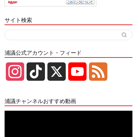
サイト検索
浦議公式アカウント・フィード
I
T
X
Y
F
n
i
o
e
浦議チャンネルおすすめ動画
s
k
u
e
動
画
プ
t
T
T
d
レ