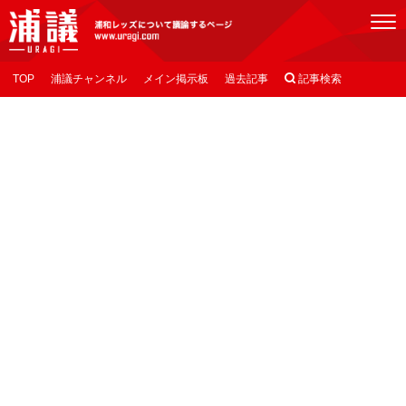
[浦議]浦和レッズについて議論するページ
TOP
浦議チャンネル
メイン掲示板
過去記事

記事検索