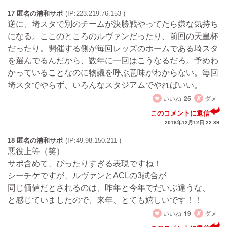
17 匿名の浦和サポ
(IP:223.219.76.153 )
逆に、埼スタで別のチームが決勝戦やってたら嫌な気持ち
になる。ここのところのルヴァンだったり、前回の天皇杯
だったり。開催する側が毎回レッズのホームである埼スタ
を選んでるんだから、数年に一回はこうなるだろ。予めわ
かっていることなのに物議を呼ぶ意味がわからない。毎回
埼スタでやらず、いろんなスタジアムでやればいい。
いいね
25
ダメ
このコメントに返信
2018年12月12日 22:39
18 匿名の浦和サポ
(IP:49.98.150.211 )
悪役上等（笑）
サポ含めて、ぴったりすぎる表現ですね！
シーチケですが、ルヴァンとACLの3試合が
同じ価値だとされるのは、昨年と今年でだいぶ違うな、
と感じていましたので、来年、とても嬉しいです！！
いいね
19
ダメ