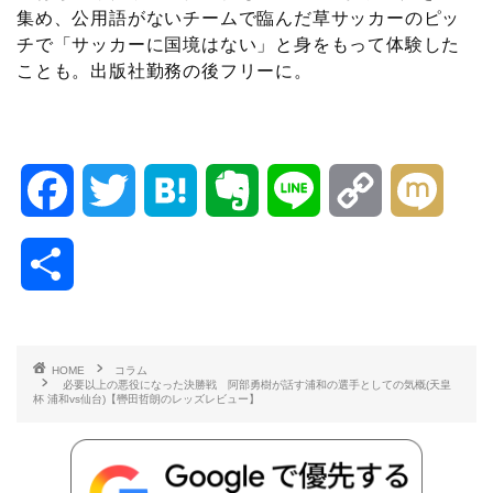
集め、公用語がないチームで臨んだ草サッカーのピッ
チで「サッカーに国境はない」と身をもって体験した
ことも。出版社勤務の後フリーに。
F
T
H
E
L
C
M
a
w
a
v
i
o
i
共
c
i
t
e
n
p
x
有
e
t
e
r
e
y
i
HOME
コラム
必要以上の悪役になった決勝戦 阿部勇樹が話す浦和の選手としての気概(天皇
b
t
n
n
L
杯 浦和vs仙台)【轡田哲朗のレッズレビュー】
o
e
a
o
i