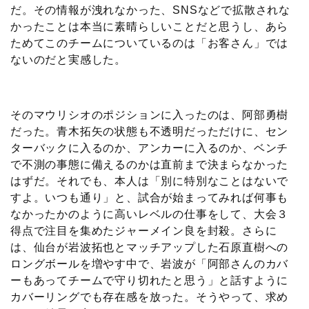
だ。その情報が洩れなかった、SNSなどで拡散されな
かったことは本当に素晴らしいことだと思うし、あら
ためてこのチームについているのは「お客さん」では
ないのだと実感した。
そのマウリシオのポジションに入ったのは、阿部勇樹
だった。青木拓矢の状態も不透明だっただけに、セン
ターバックに入るのか、アンカーに入るのか、ベンチ
で不測の事態に備えるのかは直前まで決まらなかった
はずだ。それでも、本人は「別に特別なことはないで
すよ。いつも通り」と、試合が始まってみれば何事も
なかったかのように高いレベルの仕事をして、大会３
得点で注目を集めたジャーメイン良を封殺。さらに
は、仙台が岩波拓也とマッチアップした石原直樹への
ロングボールを増やす中で、岩波が「阿部さんのカバ
ーもあってチームで守り切れたと思う」と話すように
カバーリングでも存在感を放った。そうやって、求め