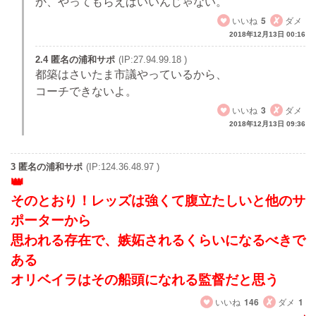
か、やってもらえばいいんじゃない。
いいね
5
ダメ
2018年12月13日 00:16
2.4 匿名の浦和サポ
(IP:27.94.99.18 )
都築はさいたま市議やっているから、
コーチできないよ。
いいね
3
ダメ
2018年12月13日 09:36
3 匿名の浦和サポ
(IP:124.36.48.97 )
そのとおり！レッズは強くて腹立たしいと他のサ
ポーターから
思われる存在で、嫉妬されるくらいになるべきで
ある
オリベイラはその船頭になれる監督だと思う
いいね
146
ダメ
1