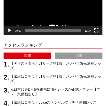
ー
a
o
u
ヤ
ー
g
k
b
00:00
12:37
r
e
アクセスランキング
a
C
週間
月間
m
h
【テキスト実況】J1リーグ第1節「ガンバ大阪vs浦和レッ
ズ」
【議論はコチラ】J1リーグ第1節「ガンバ大阪vs浦和レッ
a
ズ」
元日本代表DF山根視来に浦和レッズが正式オファー【プ
n
レー集動画あり】
【議論はコチラ】Juiceスペシャルマッチ「浦和レッズ
n