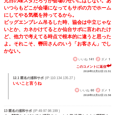
元日の味スタだろうが会場のせいにはしない。あ
いつらもどこが会場になってもサポの力でホーム
にしてやる気概を持ってるから。
ビッグエンブレム吊るした時、協会は中立じゃな
いとか、カネかけてるとか仙台サポに言われたけ
ど、他力で考えてる時点で根本的に違うと思った
よ。それこそ、轡田さんのいう「お客さん」でし
かない。
いいね
141
ダメ
1
このコメントに返信
2018年12月12日 21:51
12.1 匿名の浦和サポ
(IP:110.134.135.27 )
いいこと言うね
いいね
60
ダメ
1
2018年12月12日 21:58
13 匿名の浦和サポ
(IP:49.97.98.199 )