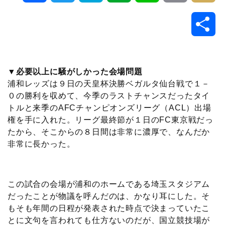
a
w
a
v
i
o
i
共
c
i
t
e
n
p
x
有
e
t
e
r
e
y
i
▼必要以上に騒がしかった会場問題
浦和レッズは９日の天皇杯決勝ベガルタ仙台戦で１－
b
t
n
n
L
０の勝利を収めて、今季のラストチャンスだったタイ
トルと来季のAFCチャンピオンズリーグ（ACL）出場
o
e
a
o
i
権を手に入れた。リーグ最終節が１日のFC東京戦だっ
たから、そこからの８日間は非常に濃厚で、なんだか
o
r
t
n
非常に長かった。
k
e
k
この試合の会場が浦和のホームである埼玉スタジアム
だったことが物議を呼んだのは、かなり耳にした。そ
もそも年間の日程が発表された時点で決まっていたこ
とに文句を言われても仕方ないのだが、国立競技場が