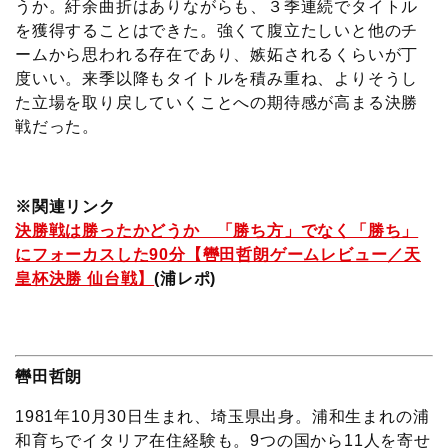
うか。紆余曲折はありながらも、３季連続でタイトル
を獲得することはできた。強くて腹立たしいと他のチ
ームから思われる存在であり、嫉妬されるくらいが丁
度いい。来季以降もタイトルを積み重ね、よりそうし
た立場を取り戻していくことへの期待感が高まる決勝
戦だった。
※関連リンク
決勝戦は勝ったかどうか 「勝ち方」でなく「勝ち」
にフォーカスした90分【轡田哲朗ゲームレビュー／天
皇杯決勝 仙台戦】
(浦レポ)
轡田哲朗
1981年10月30日生まれ、埼玉県出身。浦和生まれの浦
和育ちでイタリア在住経験も。9つの国から11人を寄せ