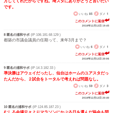
方してくれたからですね。埼スタにありがとうと言いたい
です。
いいね
85
ダメ
1
このコメントに返信
2018年12月12日 19:45
8 匿名の浦和サポ
(IP:106.181.68.129 )
都築の市議会議員の任期って、来年3月まで？
いいね
6
ダメ
1
このコメントに返信
2018年12月12日 20:06
9 匿名の浦和サポ
(IP:14.3.182.33 )
準決勝はアウェイだったし、仙台はホームのユアスタだっ
たんだから、２試合をトータルで考えれば問題なし。
いいね
59
ダメ
3
このコメントに返信
2018年12月12日 20:40
10 匿名の浦和サポ
(IP:124.85.187.23 )
むしろ会場云々よりマラソンにかぶる日を選んだ協会も問