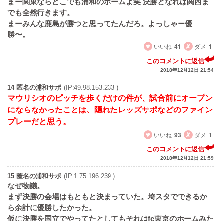
まー関東ならどこでも浦和のホームよ笑 決勝となれば関西ま
でも全然行きます。
まーみんな鹿島が勝つと思ってたんだろ。よっしゃー優
勝〜。
いいね
41
ダメ
1
このコメントに返信
2018年12月12日 21:54
14 匿名の浦和サポ
(IP:49.98.153.233 )
マウリシオのピッチを歩くだけの件が、試合前にオープン
にならなかったことは、隠れたレッズサポなどのファイン
プレーだと思う。
いいね
93
ダメ
1
このコメントに返信
2018年12月12日 21:59
15 匿名の浦和サポ
(IP:1.75.196.239 )
なぜ物議。
まず決勝の会場はもともと決まっていた。埼スタでできるか
ら余計に優勝したかった。
仮に決勝を国立でやってたとしてもそれはfc東京のホームみた