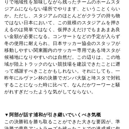
りで地域性を加味しながら残ったチームのホームスタ
ジアムにならない場所でやります、ということくらい
か。ただし、スタジアムのほとんどがクラブの持ち物
ではない日本において、この規模のスタジアムを押さ
えるのは簡単ではなく、仮押さえだけでもまあまあ良
い金額が必要になる。コンサートなどの予定が入らず
冬の使用に耐えられ、日本サッカー協会のスタッフが
移動しやすい関東圏内のサッカー専用である埼スタが
候補地になりやすいのは自然だ。この辺りは、この地
域が陸上トラックのない競技場を建設できたことに遡
って感謝すべきことかもしれない。それにしても、一
昨年にルヴァン杯の決勝でガンバ大阪と埼スタで対戦
することになった時に比べて、なんだかワーワーと騒
がれすぎだったような気がしてならない。
▼阿部が話す浦和が引き継いでいくべき気概
この決勝戦を勝ち取ることができた大きな要因が、準
決勝で鹿島アントラーズを破ったことでの達成感に包