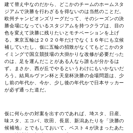
建て替え中なのだから、どこかのチームのホームスタ
ジアムで決勝を行わざるを得ないのは当然のことだ。
欧州チャンピオンズリーグだって、そのシーズンの決
勝会場になっているスタジアムを持つクラブは、目の
色を変えて決勝に残りたいとモチベーションを上げ
る。東京五輪は２０２０年だけでなく１６年にも立候
補していたし、仮に五輪の招致がなくてもどこかのタ
イミングで国立競技場の大掛かりな改修が必要だった
のは、足を運んだことがある人なら誰もが分かるは
ず。まさか、西が丘でやるというわけにもいかないだ
ろう。結局ルヴァン杯と天皇杯決勝の会場問題は、少
し前の年代か、今か、少し後の年代かで日本サッカー
が必ず通った道だ。
仮に何らかの対案を出すのであれば、埼スタ、日産、
味スタ、エコパ、吹田、長居、新潟あたりを「決勝の
候補地」とでもしておいて、ベスト４が決まったあた