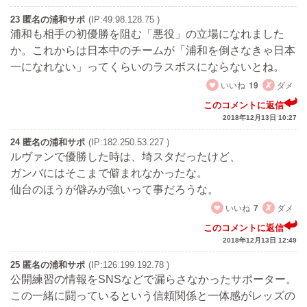
23 匿名の浦和サポ
(IP:49.98.128.75 )
浦和も相手の初優勝を阻む「悪役」の立場になれました
か。これからは日本中のチームが「浦和を倒さなきゃ日本
一になれない」ってくらいのラスボスにならないとね。
いいね
19
ダメ
このコメントに返信
2018年12月13日 10:27
24 匿名の浦和サポ
(IP:182.250.53.227 )
ルヴァンで優勝した時は、埼スタだったけど、
ガンバにはそこまで僻まれなかったな。
仙台のほうが僻みが強いって事だろうな。
いいね
7
ダメ
このコメントに返信
2018年12月13日 12:49
25 匿名の浦和サポ
(IP:126.199.192.78 )
公開練習の情報をSNSなどで漏らさなかったサポーター。
この一緒に闘っているという信頼関係と一体感がレッズの