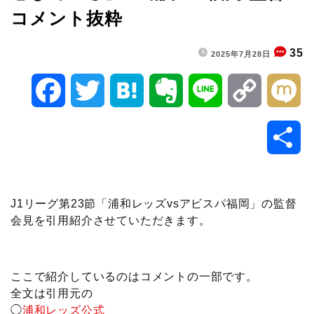
コメント抜粋
35
2025年7月28日
F
T
H
E
L
C
M
a
w
a
v
i
o
i
共
c
i
t
e
n
p
x
有
e
t
e
r
e
y
i
J1リーグ第23節「浦和レッズvsアビスパ福岡」の監督
会見を引用紹介させていただきます。
b
t
n
n
L
o
e
a
o
i
ここで紹介しているのはコメントの一部です。
o
r
t
n
全文は引用元の
◯
浦和レッズ公式