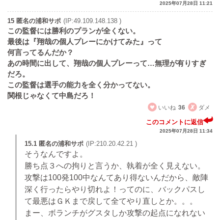
2025年07月28日 11:21
15 匿名の浦和サポ
(IP:49.109.148.138 )
この監督には勝利のプランが全くない。
最後は『翔哉の個人プレーにかけてみた』って
何言ってるんだか？
あの時間に出して、翔哉の個人プレーって…無理が有りすぎ
だろ。
この監督は選手の能力を全く分かってない。
関根じゃなくて中島だろ！
いいね
36
ダメ
このコメントに返信
2025年07月28日 11:34
15.1 匿名の浦和サポ
(IP:210.20.42.21 )
そうなんですよ。
勝ち点３への拘りと言うか、執着が全く見えない。
攻撃は100発100中なんてあり得ないんだから、敵陣
深く行ったらやり切れよ！ってのに、バックパスし
て最悪はＧＫまで戻して全てやり直しとか。。。
まー、ボランチがグスタしか攻撃の起点になれない