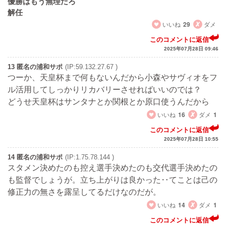
優勝はもう無理だろ
解任
いいね
29
ダメ
このコメントに返信
2025年07月28日 09:46
13 匿名の浦和サポ
(IP:59.132.27.67 )
つーか、天皇杯まで何もないんだから小森やサヴィオをフ
ル活用してしっかりリカバリーさせればいいのでは？
どうせ天皇杯はサンタナとか関根とか原口使うんだから
いいね
16
ダメ
1
このコメントに返信
2025年07月28日 10:55
14 匿名の浦和サポ
(IP:1.75.78.144 )
スタメン決めたのも控え選手決めたのも交代選手決めたの
も監督でしょうが。立ち上がりは良かった‥てことは己の
修正力の無さを露呈してるだけなのだが。
いいね
14
ダメ
1
このコメントに返信