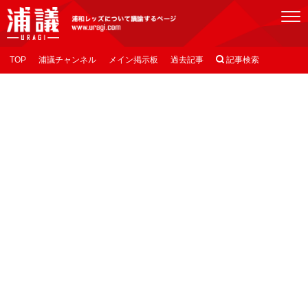
[浦議]浦和レッズについて議論するページ
TOP
浦議チャンネル
メイン掲示板
過去記事

記事検索