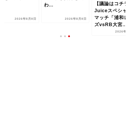
【議論はコチラ
..
わ...
Juiceスペシャ
マッチ「浦和レ
2026年8月8日
2026年8月8日
ズvsRB大宮...
2026年8