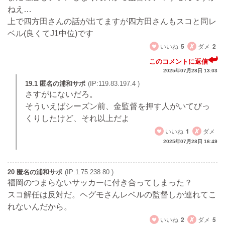
ねえ…
上で四方田さんの話が出てますが四方田さんもスコと同レ
ベル(良くてJ1中位)です
いいね
5
ダメ
2
このコメントに返信
2025年07月28日 13:03
19.1 匿名の浦和サポ
(IP:119.83.197.4 )
さすがにないだろ。
そういえばシーズン前、金監督を押す人がいてびっ
くりしたけど、それ以上だよ
いいね
1
ダメ
2025年07月28日 16:49
20 匿名の浦和サポ
(IP:1.75.238.80 )
福岡のつまらないサッカーに付き合ってしまった？
スコ解任は反対だ。ヘグモさんレベルの監督しか連れてこ
れないんだから。
いいね
2
ダメ
5