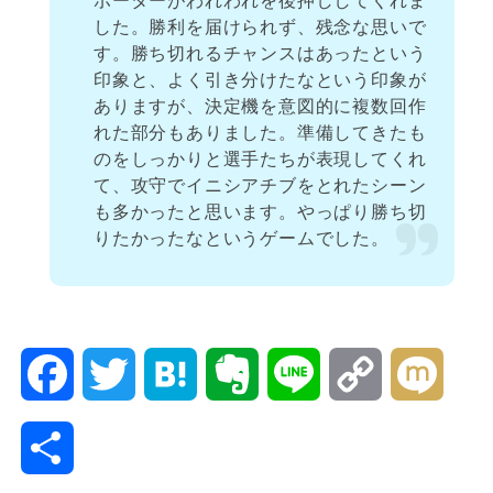
ポーターがわれわれを後押ししてくれま
した。勝利を届けられず、残念な思いで
す。勝ち切れるチャンスはあったという
印象と、よく引き分けたなという印象が
ありますが、決定機を意図的に複数回作
れた部分もありました。準備してきたも
のをしっかりと選手たちが表現してくれ
て、攻守でイニシアチブをとれたシーン
も多かったと思います。やっぱり勝ち切
りたかったなというゲームでした。
F
T
H
E
L
C
M
a
w
a
v
i
o
i
共
c
i
t
e
n
p
x