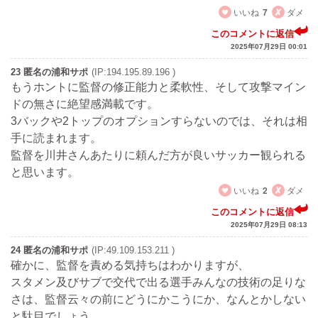
いいね
7
ダメ
このコメントに返信
2025年07月29日 00:01
23 匿名の浦和サポ
(IP:194.195.89.196 )
もうホントに監督の修正能力と柔軟性、そして攻撃マイン
ドの無さに絶望感満載です。
3バックや2トップのオプションすらないのでは、それは相
手に読まれます。
監督を川井さんあたりに頼んだ方が良いサッカー観られる
と思います。
いいね
2
ダメ
このコメントに返信
2025年07月29日 08:13
24 匿名の浦和サポ
(IP:49.109.153.211 )
確かに、監督を責める気持ちはわかりますが、
スタメン及びサブで交代で出る選手みんなの技術の足りな
さは、監督云々の前にどうにかこうにか、なんとかしない
と駄目でしょう。