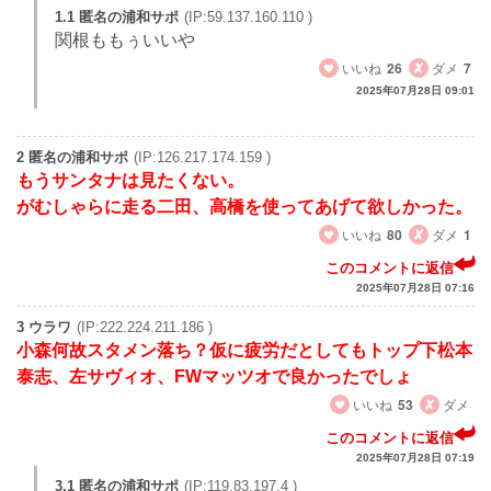
1.1 匿名の浦和サポ
(IP:59.137.160.110 )
関根ももぅいいや
いいね
26
ダメ
7
2025年07月28日 09:01
2 匿名の浦和サポ
(IP:126.217.174.159 )
もうサンタナは見たくない。
がむしゃらに走る二田、高橋を使ってあげて欲しかった。
いいね
80
ダメ
1
このコメントに返信
2025年07月28日 07:16
3 ウラワ
(IP:222.224.211.186 )
小森何故スタメン落ち？仮に疲労だとしてもトップ下松本
泰志、左サヴィオ、FWマッツオで良かったでしょ
いいね
53
ダメ
このコメントに返信
2025年07月28日 07:19
3.1 匿名の浦和サポ
(IP:119.83.197.4 )