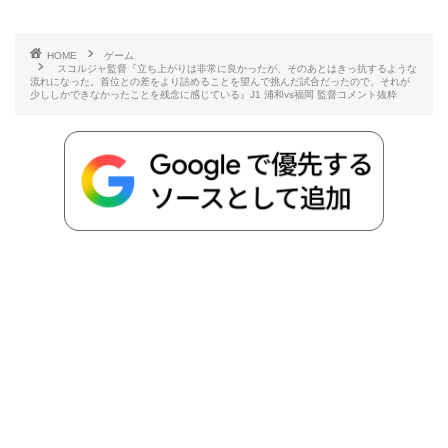
有
e
t
e
r
e
y
i
HOME
ゲーム
スコルジャ監督『立ち上がりは非常に良かったが、そのあとはきっ抗するような
b
t
n
n
L
流れになった。首位との差をより詰めることを望んで挑んだ試合だったので、それが
少ししかできなかったことを残念に感じている』J1 浦和vs福岡 監督コメント抜粋
o
e
a
o
i
o
r
t
n
k
e
k