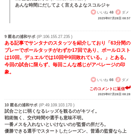
あんな時間にだしてよく言えるよなスコルジャ
いいね
48
ダメ
2025年07月28日 08:57
9 匿名の浦和サポ
(IP:106.155.27.235 )
ある記事でサンタナのスタッツを紹介しており「63分間の
プレーでボールタッチがわずか17回であり、ボールロスト
は10回。デュエルでは10回中9回敗れている。」とある。
今回の試合に限らず、毎回こんな感じがアベレージの印
象。
いいね
66
ダメ
このコメントに返信
2025年07月28日 08:28
10 匿名の浦和サポ
(IP:49.109.103.170 )
試合ごとに弱くなるレッズを観るのがキツイ。
戦術無く、交代時間や選手も意味不明。
一番メスを入れないといけないのが監督の所だろ。
優勝できる選手でスタートしたシーズン、普通の監督なら上