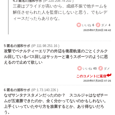
4.3 匿名の浦和サポ
(IP:220.208.79.202 )
三菱はプライドが高いから、成績不振で他チームを
解任させられた人を監督にしないと思う。でもレデ
ィースだったらありかな。
いいね
6
ダメ
4
2025年07月28日 08:42
5 匿名の浦和サポ
(IP:111.98.251.16 )
攻撃でペナルティーエリアの外辺を衛星軌道のごとくクルク
ル回しているパス回しはサッカーと違うスポーツのように思
えるので止めて欲しい
いいね
45
ダメ
このコメントに返信
2025年07月28日 07:26
6 匿名の浦和サポ
(IP:1.73.140.226 )
なぜサンタナスタメンだったのか？ スコルジャはなぜチー
ムが五連勝できたのか、全く分かってないのかもしれない。
上手くいっていたやり方を放棄するとか、あり得ないだろ
う。