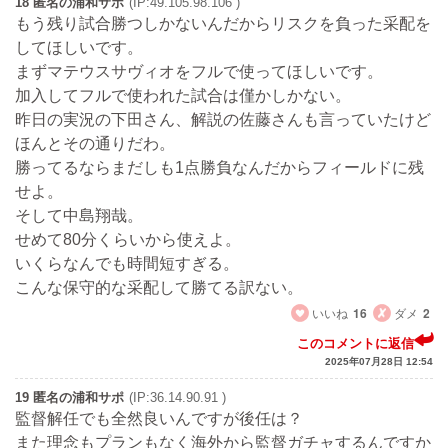
18 匿名の浦和サポ
(IP:49.105.98.106 )
もう残り試合勝つしかないんだからリスクを負った采配を
してほしいです。
まずマテウスサヴィオをフルで使ってほしいです。
加入してフルで使われた試合は僅かしかない。
昨日の実況の下田さん、解説の佐藤さんも言っていたけど
ほんとその通りだわ。
勝ってるならまだしも1点勝負なんだからフィールドに残
せよ。
そして中島翔哉。
せめて80分くらいから使えよ。
いくらなんでも時間短すぎる。
こんな保守的な采配して勝てる訳ない。
いいね
16
ダメ
2
このコメントに返信
2025年07月28日 12:54
19 匿名の浦和サポ
(IP:36.14.90.91 )
監督解任でも全然良いんですが後任は？
また理念もプランもなく海外から監督ガチャするんですか