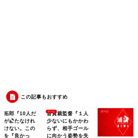
この記事もおすすめ
ム
ゲーム
ゲーム
子拓郎『10人だ
曺貴裁監督『１人
うが勝たなけれ
少ないにもかかわ
いけない。この
らず、相手ゴール
いを『良かっ
に向かう姿勢を失