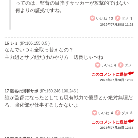
ってのは、監督の目指すサッカーが攻撃的ではない
何よりの証拠ですね。
いいね
13
ダメ
1
2025年07月28日 11:52
16 シミ
(IP:106.155.0.5 )
なんでいつも全取っ替えなの？
主力組とサブ組だけのやり方一辺倒じゃ〜ね
いいね
4
ダメ
このコメントに返信
2025年07月28日 12:30
17 匿名の浦和サポ
(IP:150.246.190.246 )
誰が監督になったとしても現有戦力で優勝とか絶対無理だ
ろ。強化部が仕事するしかないよ
いいね
4
ダメ
3
このコメントに返信
2025年07月28日 12:34