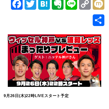
F
T
H
E
L
C
M
a
w
a
v
i
o
i
共
c
i
t
e
n
p
x
有
e
t
e
r
e
y
i
b
t
n
n
L
o
e
a
o
i
o
r
t
n
k
e
k
9月26日(木
)22時LIVEスタート予定