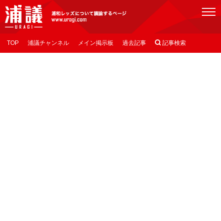
[浦議]浦和レッズについて議論するページ
TOP
浦議チャンネル
メイン掲示板
過去記事

記事検索