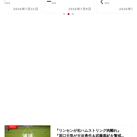
ー...
く...
LIVE
年7月31日
2026年7月9日
2026年7月30日
『リンセンが右ハムストリング肉離れ』
『原口元気が大迫勇也＆武藤嘉紀を警戒...