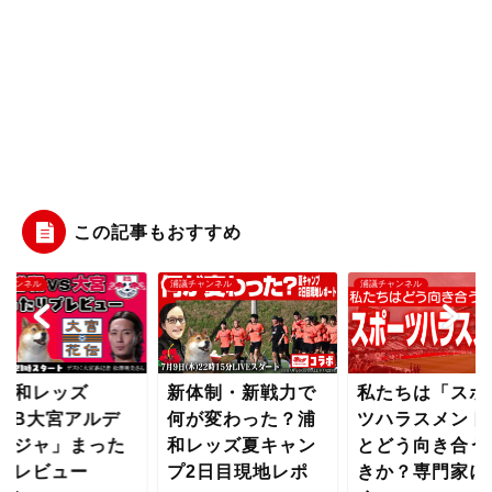
この記事もおすすめ
浦議チャンネル
浦議チャンネル
浦議チ
新体制・新戦力で
私たちは「スポー
「
ルデ
何が変わった？浦
ツハラスメント」
vs
った
和レッズ夏キャン
とどう向き合うべ
ィ
プ2日目現地レポ
きか？専門家に聞
り