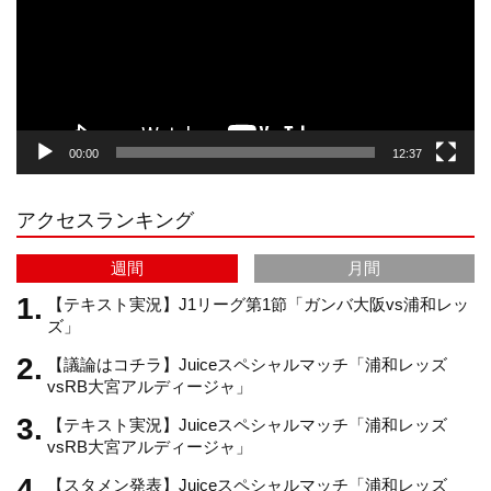
ー
a
o
u
ヤ
ー
g
k
b
00:00
12:37
r
e
アクセスランキング
a
C
週間
月間
m
h
【テキスト実況】J1リーグ第1節「ガンバ大阪vs浦和レッ
ズ」
【議論はコチラ】Juiceスペシャルマッチ「浦和レッズ
a
vsRB大宮アルディージャ」
【テキスト実況】Juiceスペシャルマッチ「浦和レッズ
n
vsRB大宮アルディージャ」
【スタメン発表】Juiceスペシャルマッチ「浦和レッズ