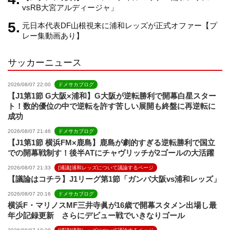
n
vsRB大宮アルディージャ」
元日本代表DF山根視来に浦和レッズが正式オファー【プ
e
レー集動画あり】
サッカーニュース
l
2026/08/07 22:00
ドメサカブログ
【J1第1節 G大阪×浦和】G大阪が逆転勝利で開幕白星スター
ト！数的優位の中で逆転を許す苦しい展開も終盤に再逆転に
成功
2026/08/07 21:46
ドメサカブログ
【J1第1節 横浜FM×鹿島】鹿島が劇的すぎる逆転勝利で国立
での開幕戦制す！後半ATにチャヴリッチが2ゴールの大活躍
2026/08/07 21:33
[浦議]浦和レッズについて議論するページ
【議論はコチラ】J1リーグ第1節「ガンバ大阪vs浦和レッズ」
2026/08/07 20:16
ドメサカブログ
横浜F・マリノスMF三井寺眞が16歳で開幕スタメン出場し最
年少記録更新 さらにデビュー戦でいきなりゴール