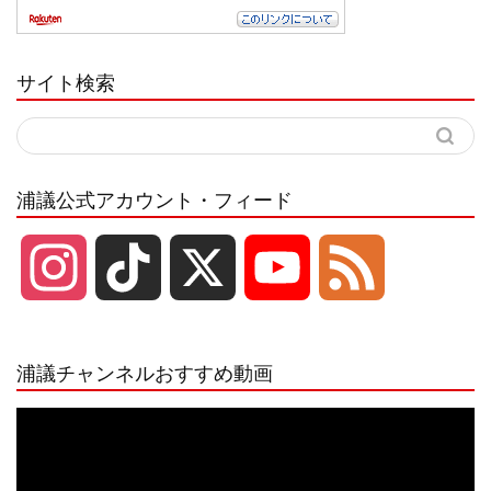
サイト検索
浦議公式アカウント・フィード
I
T
X
Y
F
n
i
o
e
浦議チャンネルおすすめ動画
s
k
u
e
動
画
プ
t
T
T
d
レ