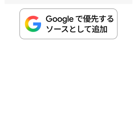
o
e
a
o
i
o
r
t
n
k
e
k