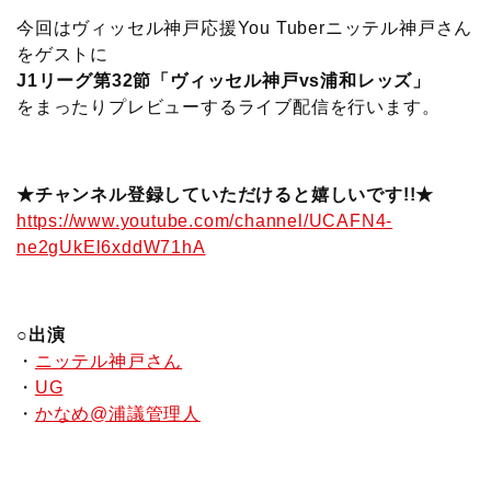
今回はヴィッセル神戸応援You Tuberニッテル神戸さん
をゲストに
J1リーグ第32節「ヴィッセル神戸vs浦和レッズ」
をまったりプレビューするライブ配信を行います。
★チャンネル登録していただけると嬉しいです!!★
https://www.youtube.com/channel/UCAFN4-
ne2gUkEl6xddW71hA
○出演
・
ニッテル神戸さん
・
UG
・
かなめ@浦議管理人