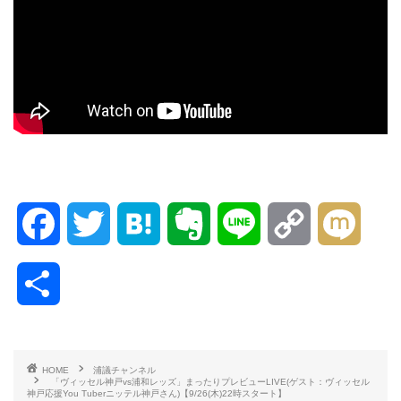
F
T
H
E
L
C
M
a
w
a
v
i
o
i
共
c
i
t
e
n
p
x
有
e
t
e
r
e
y
i
HOME
浦議チャンネル
「ヴィッセル神戸vs浦和レッズ」まったりプレビューLIVE(ゲスト：ヴィッセル
b
t
n
n
L
神戸応援You Tuberニッテル神戸さん)【9/26(木)22時スタート】