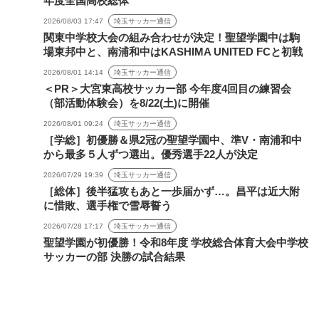
年度全国高校総体
2026/08/03 17:47
埼玉サッカー通信
関東中学校大会の組み合わせが決定！聖望学園中は駒
場東邦中と、南浦和中はKASHIMA UNITED FCと初戦
2026/08/01 14:14
埼玉サッカー通信
＜PR＞大宮東高校サッカー部 今年度4回目の練習会
（部活動体験会）を8/22(土)に開催
2026/08/01 09:24
埼玉サッカー通信
［学総］初優勝＆県2冠の聖望学園中、準V・南浦和中
から最多５人ずつ選出。優秀選手22人が決定
2026/07/29 19:39
埼玉サッカー通信
［総体］後半猛攻もあと一歩届かず…。昌平は近大附
に惜敗、選手権で雪辱誓う
2026/07/28 17:17
埼玉サッカー通信
聖望学園が初優勝！令和8年度 学校総合体育大会中学校
サッカーの部 決勝の試合結果