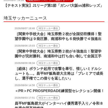
2026/08/07 19:28
[浦議]浦和レッズについて議論するページ
【テキスト実況】J1リーグ第1節「ガンバ大阪vs浦和レッズ」
埼玉サッカーニュース
2026/08/07 18:46
埼玉サッカー通信
［関東中学校大会］埼玉県勢２校が全国切符獲得！聖
望学園中は９発圧勝、南浦和中も６発快勝で４強進出
2026/08/06 15:03
埼玉サッカー通信
［関東中学校大会］埼玉県勢２校が８強進出！聖望学
園中が完封勝利、南浦和中は打ち合い制して全国王手
2026/08/06 08:34
埼玉サッカー通信
［総体］ボランチ起用で攻撃を牽引、惜しいミドルシ
ュートも…。昌平MF飯島碧大主将は「プレミアで成長
し、選手権でこの借りを返したい」
2026/08/04 14:56
埼玉サッカー通信
＜PR＞FC PROSPERDADE練習型セレクション開催！
2026/08/03 17:51
埼玉サッカー通信
昌平MF飯島碧大がインターハイ優秀選手入り／令和８