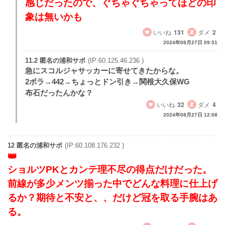
感じだったので、ぐちゃぐちゃってほどの印
象は無いかも
いいね
131
ダメ
2
2024年08月27日 09:31
11.2 匿名の浦和サポ
(IP:60.125.46.236 )
急にスコルジャサッカーに寄せてきたからな。
2ボラ→442→ちょっとドン引き→関根大久保WG
布石だったんかな？
いいね
32
ダメ
4
2024年08月27日 12:08
12 匿名の浦和サポ
(IP:60.108.176.232 )
ショルツPKとカンテ理不尽の得点だけだった。
前線が多少メンツ揃った中でどんな料理に仕上げ
るか？期待と不安と、、だけど冠を取る手腕はあ
る。