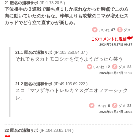
21 匿名の浦和サポ
(IP:1.73.20.5 )
下位相手の３連戦で勝ち点１しか取れなかった時点でこの方
向に動いていたのかもな。昨年よりも攻撃のコマが増えたス
カッドでどう立て直すかが楽しみ。
いいね
47
ダメ
このコメントに返信
2024年08月27日 09:37
21.1 匿名の浦和サポ
(IP:103.250.94.37 )
それでもタカトモヨシオを使うようだったら笑う
いいね
12
ダメ
23
2024年08月27日 11:30
21.2 匿名の浦和サポ
(IP:49.105.69.222 )
スコ「マツザキハトレルカ？スグニオファーシテク
レ」
いいね
6
ダメ
23
2024年08月27日 15:38
22 匿名の浦和サポ
(IP:104.28.83.144 )