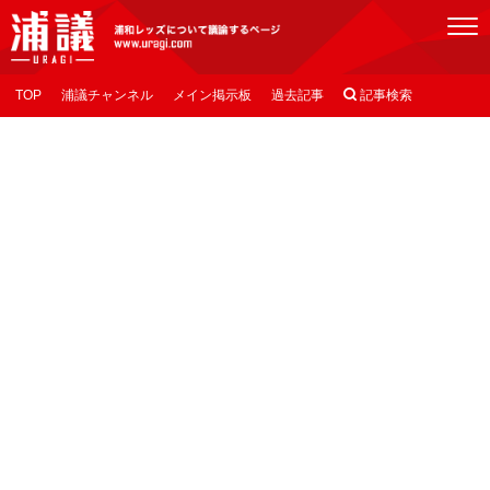
[浦議]浦和レッズについて議論するページ
TOP
浦議チャンネル
メイン掲示板
過去記事

記事検索