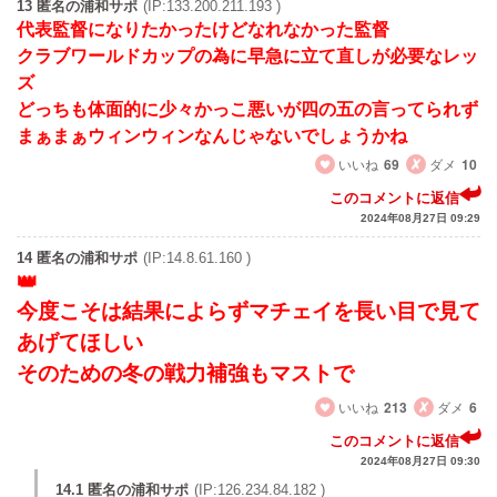
13 匿名の浦和サポ
(IP:133.200.211.193 )
代表監督になりたかったけどなれなかった監督
クラブワールドカップの為に早急に立て直しが必要なレッ
ズ
どっちも体面的に少々かっこ悪いが四の五の言ってられず
まぁまぁウィンウィンなんじゃないでしょうかね
いいね
69
ダメ
10
このコメントに返信
2024年08月27日 09:29
14 匿名の浦和サポ
(IP:14.8.61.160 )
今度こそは結果によらずマチェイを長い目で見て
あげてほしい
そのための冬の戦力補強もマストで
いいね
213
ダメ
6
このコメントに返信
2024年08月27日 09:30
14.1 匿名の浦和サポ
(IP:126.234.84.182 )