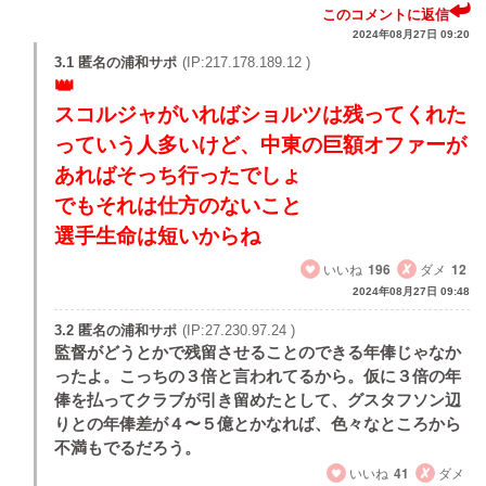
このコメントに返信
2024年08月27日 09:20
3.1 匿名の浦和サポ
(IP:217.178.189.12 )
スコルジャがいればショルツは残ってくれた
っていう人多いけど、中東の巨額オファーが
あればそっち行ったでしょ
でもそれは仕方のないこと
選手生命は短いからね
いいね
196
ダメ
12
2024年08月27日 09:48
3.2 匿名の浦和サポ
(IP:27.230.97.24 )
監督がどうとかで残留させることのできる年俸じゃなか
ったよ。こっちの３倍と言われてるから。仮に３倍の年
俸を払ってクラブが引き留めたとして、グスタフソン辺
りとの年俸差が４〜５億とかなれば、色々なところから
不満もでるだろう。
いいね
41
ダメ