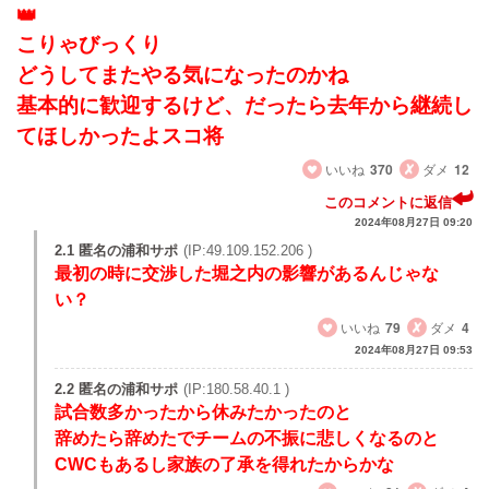
こりゃびっくり
どうしてまたやる気になったのかね
基本的に歓迎するけど、だったら去年から継続し
てほしかったよスコ将
いいね
370
ダメ
12
このコメントに返信
2024年08月27日 09:20
2.1 匿名の浦和サポ
(IP:49.109.152.206 )
最初の時に交渉した堀之内の影響があるんじゃな
い？
いいね
79
ダメ
4
2024年08月27日 09:53
2.2 匿名の浦和サポ
(IP:180.58.40.1 )
試合数多かったから休みたかったのと
辞めたら辞めたでチームの不振に悲しくなるのと
CWCもあるし家族の了承を得れたからかな