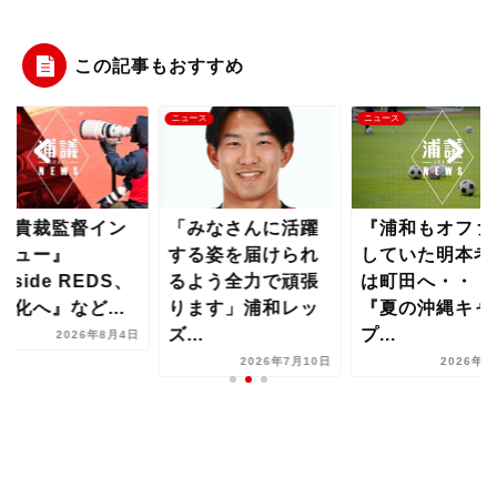
この記事もおすすめ
ース
ニュース
ニュース
曺貴裁監督イン
「みなさんに活躍
『浦和もオファ
ビュー』
する姿を届けられ
していた明本考
Inside REDS、
るよう全力で頑張
は町田へ・・・
料化へ』など...
ります」浦和レッ
『夏の沖縄キャ
ズ...
プ...
2026年8月4日
2026年7月10日
2026年7