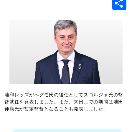
共
c
i
t
e
n
p
x
有
e
t
e
r
e
y
i
b
t
n
n
L
o
e
a
o
i
o
r
t
n
k
e
k
浦和レッズがヘグモ氏の後任としてスコルジャ氏の監
督就任を発表しました。また、来日までの期間は池田
伸康氏が暫定監督となることも発表しました。