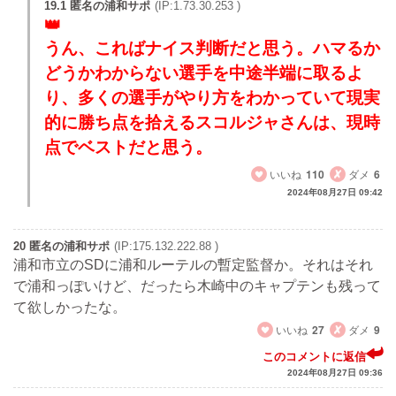
19.1 匿名の浦和サポ
(IP:1.73.30.253 )
うん、こればナイス判断だと思う。ハマるか
どうかわからない選手を中途半端に取るよ
り、多くの選手がやり方をわかっていて現実
的に勝ち点を拾えるスコルジャさんは、現時
点でベストだと思う。
いいね
110
ダメ
6
2024年08月27日 09:42
20 匿名の浦和サポ
(IP:175.132.222.88 )
浦和市立のSDに浦和ルーテルの暫定監督か。それはそれ
で浦和っぽいけど、だったら木崎中のキャプテンも残って
て欲しかったな。
いいね
27
ダメ
9
このコメントに返信
2024年08月27日 09:36