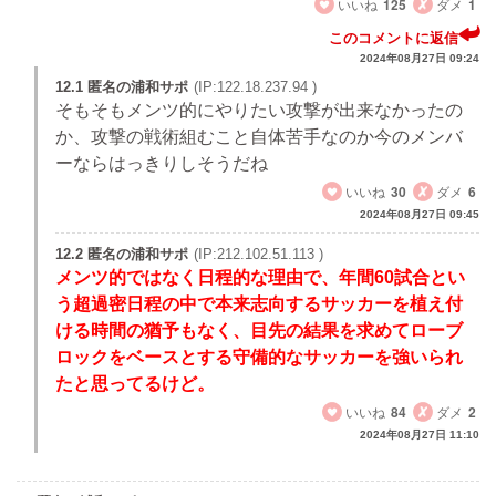
いいね
125
ダメ
1
このコメントに返信
2024年08月27日 09:24
12.1 匿名の浦和サポ
(IP:122.18.237.94 )
そもそもメンツ的にやりたい攻撃が出来なかったの
か、攻撃の戦術組むこと自体苦手なのか今のメンバ
ーならはっきりしそうだね
いいね
30
ダメ
6
2024年08月27日 09:45
12.2 匿名の浦和サポ
(IP:212.102.51.113 )
メンツ的ではなく日程的な理由で、年間60試合とい
う超過密日程の中で本来志向するサッカーを植え付
ける時間の猶予もなく、目先の結果を求めてローブ
ロックをベースとする守備的なサッカーを強いられ
たと思ってるけど。
いいね
84
ダメ
2
2024年08月27日 11:10