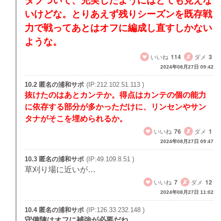
ダブついて、充実したようにはとても見えな
いけどな。とりあえず残りシーズンを既存戦
力で戦ってあとはオフに編成し直すしかない
ような。
いいね
114
ダメ
3
2024年08月27日 09:42
10.2 匿名の浦和サポ
(IP:212.102.51.113 )
抜けたのはあとカンテか。得点はカンテの個の能力
に依存する部分が多かっただけに、リンセンやサン
タナがそこを埋められるか。
いいね
76
ダメ
1
2024年08月27日 09:47
10.3 匿名の浦和サポ
(IP:49.109.8.51 )
草刈り場に近いが…
いいね
7
ダメ
12
2024年08月27日 11:02
10.4 匿名の浦和サポ
(IP:126.33.232.148 )
守備陣はオフに補強が必要だね