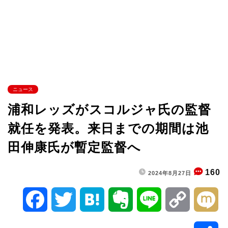
ニュース
浦和レッズがスコルジャ氏の監督
就任を発表。来日までの期間は池
田伸康氏が暫定監督へ
160
2024年8月27日
F
T
H
E
L
C
M
a
w
a
v
i
o
i