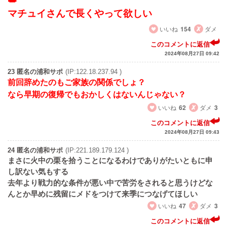
マチュイさんで長くやって欲しい
いいね
154
ダメ
このコメントに返信
2024年08月27日 09:42
23 匿名の浦和サポ
(IP:122.18.237.94 )
前回辞めたのもご家族の関係でしょ？
なら早期の復帰でもおかしくはないんじゃない？
いいね
62
ダメ
3
このコメントに返信
2024年08月27日 09:43
24 匿名の浦和サポ
(IP:221.189.179.124 )
まさに火中の栗を拾うことになるわけでありがたいともに申
し訳ない気もする
去年より戦力的な条件が悪い中で苦労をされると思うけどな
んとか早めに残留にメドをつけて来季につなげてほしい
いいね
47
ダメ
3
このコメントに返信