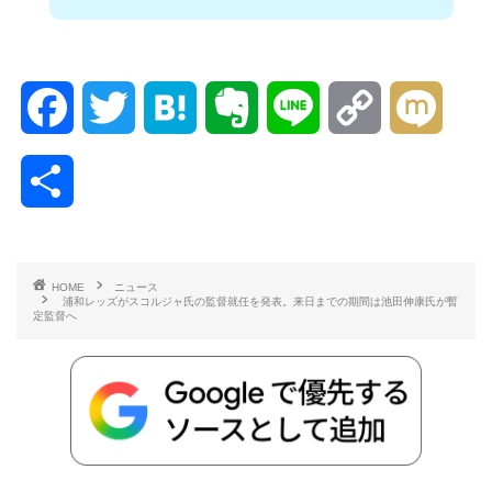
F
T
H
E
L
C
M
a
w
a
v
i
o
i
共
c
i
t
e
n
p
x
有
e
t
e
r
e
y
i
HOME
ニュース
浦和レッズがスコルジャ氏の監督就任を発表。来日までの期間は池田伸康氏が暫
b
t
n
n
L
定監督へ
o
e
a
o
i
o
r
t
n
k
e
k