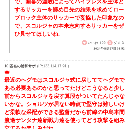
で、開幕の連敗によってハイプレスを主体と
するサッカーを諦め目先の結果を求めてロー
ブロック主体のサッカーで妥協した印象なの
で、スコルジャの本来志向するサッカーをぜ
ひ見せてほしいね。
いいね
109
ダメ
3
2024年08月27日 09:52
16 匿名の浦和サポ
(IP:133.114.17.91 )
最近のヘグモはスコルジャ式に戻しててヘグモで
ある必要あるのかと思ってたけどこうなると少し
前からスコルジャを戻す算段がついてたんじゃな
いかな。ショルツが居ない時点で堅守は難しいけ
ど柔軟な采配ができる監督だから前線の中島本間
渡邊サンタナ達新戦力達を使ってどう攻撃を組み
立てるか楽しみだね。