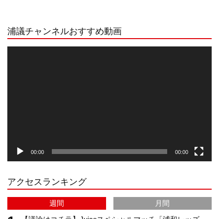
n
i
o
e
浦議チャンネルおすすめ動画
s
k
u
e
動
画
プ
t
T
T
d
レ
ー
a
o
u
ヤ
ー
g
k
b
00:00
00:00
r
e
アクセスランキング
a
C
週間
月間
m
h