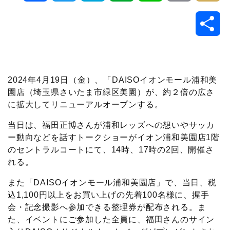
a
w
a
v
i
o
i
共
c
i
t
e
n
p
x
有
e
t
e
r
e
y
i
2024年4月19日（金）、「DAISOイオンモール浦和美
b
t
n
n
L
園店（埼玉県さいたま市緑区美園）が、約２倍の広さ
に拡大してリニューアルオープンする。
o
e
a
o
i
当日は、福田正博さんが浦和レッズへの想いやサッカ
o
r
t
n
ー動向などを話すトークショーがイオン浦和美園店1階
のセントラルコートにて、14時、17時の2回、開催さ
k
e
k
れる。
また「DAISOイオンモール浦和美園店」で、当日、税
込1,100円以上をお買い上げの先着100名様に、握手
会・記念撮影へ参加できる整理券が配布される。ま
た、イベントにご参加した全員に、福田さんのサイン