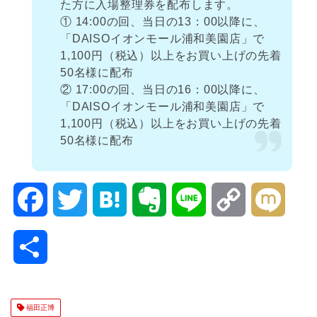
た方に入場整理券を配布します。
① 14:00の回、当日の13：00以降に、
「DAISOイオンモール浦和美園店」で
1,100円（税込）以上をお買い上げの先着
50名様に配布
② 17:00の回、当日の16：00以降に、
「DAISOイオンモール浦和美園店」で
1,100円（税込）以上をお買い上げの先着
50名様に配布
F
T
H
E
L
C
M
a
w
a
v
i
o
i
共
c
i
t
e
n
p
x
有
e
t
e
r
e
y
i
福田正博