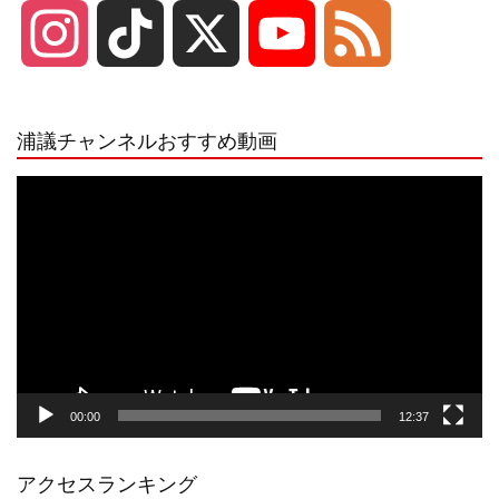
I
T
X
Y
F
n
i
o
e
浦議チャンネルおすすめ動画
s
k
u
e
動
画
プ
t
T
T
d
レ
ー
a
o
u
ヤ
ー
g
k
b
00:00
12:37
r
e
アクセスランキング