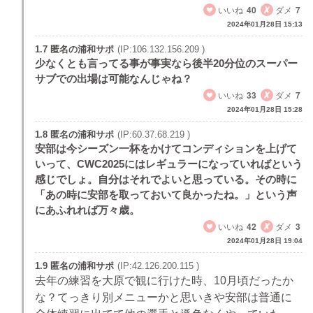
いいね
40
ダメ
7
2024年01月28日 15:13
1.7 匿名の浦和サポ
(IP:106.132.156.209 )
少なくとも言ってる事が事実なら後半20分位のスーパー
サブでの出場は可能なんじゃね？
いいね
33
ダメ
7
2024年01月28日 15:28
1.8 匿名の浦和サポ
(IP:60.37.68.219 )
安部は今シーズン一杯をかけてコンディションを上げて
いって、CWC2025にはレギュラーになっていればという
感じでしょ。自分はそれでよいと思っている。その時に
「あの時に安部を取っておいて良かったね。」という声
にあふれれば万々歳。
いいね
42
ダメ
3
2024年01月28日 19:04
1.9 匿名の浦和サポ
(IP:42.126.200.115 )
去年の練習を大原で観に行けた時、10月頃だったか
な？てっきり別メニューかと思いきや安部は普通に