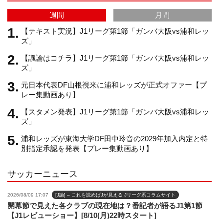
a
C
週間
月間
m
h
【テキスト実況】J1リーグ第1節「ガンバ大阪vs浦和レッ
ズ」
【議論はコチラ】J1リーグ第1節「ガンバ大阪vs浦和レッ
a
ズ」
元日本代表DF山根視来に浦和レッズが正式オファー【プ
n
レー集動画あり】
【スタメン発表】J1リーグ第1節「ガンバ大阪vs浦和レッ
n
ズ」
浦和レッズが東海大学DF田中玲音の2029年加入内定と特
e
別指定承認を発表【プレー集動画あり】
サッカーニュース
l
2026/08/09 17:07
[J論] – これを読めばJが見える Jリーグ系コラムサイト
開幕節で見えた各クラブの現在地は？番記者が語るJ1第1節
【J1レビューショー】[8/10(月)22時スタート]