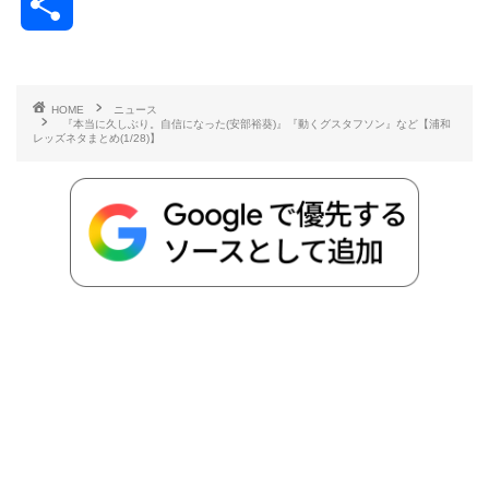
共
c
i
t
e
n
p
x
有
e
t
e
r
e
y
i
HOME
ニュース
『本当に久しぶり。自信になった(安部裕葵)』『動くグスタフソン』など【浦和
b
t
n
n
L
レッズネタまとめ(1/28)】
o
e
a
o
i
o
r
t
n
k
e
k