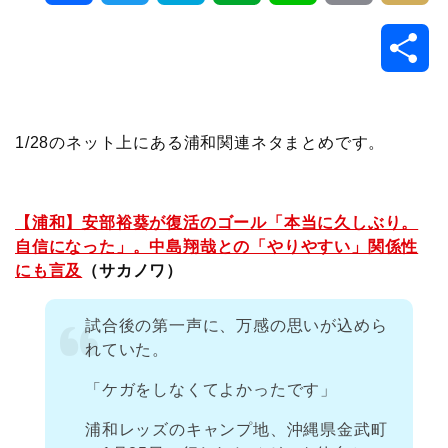
a
w
a
v
i
o
i
共
c
i
t
e
n
p
x
有
e
t
e
r
e
y
i
1/28のネット上にある浦和関連ネタまとめです。
b
t
n
n
L
o
e
a
o
i
【浦和】安部裕葵が復活のゴール「本当に久しぶり。
自信になった」。中島翔哉との「やりやすい」関係性
o
r
t
n
にも言及
（サカノワ）
k
e
k
試合後の第一声に、万感の思いが込めら
れていた。
「ケガをしなくてよかったです」
浦和レッズのキャンプ地、沖縄県金武町