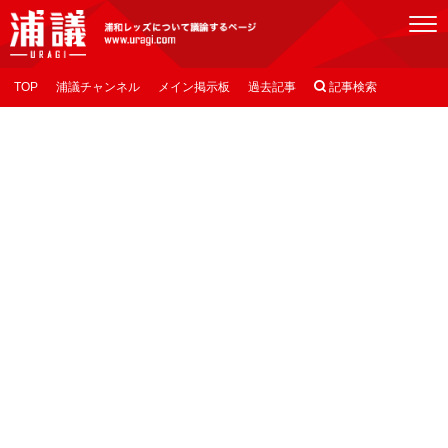
[浦議]浦和レッズについて議論するページ
TOP
浦議チャンネル
メイン掲示板
過去記事

記事検索