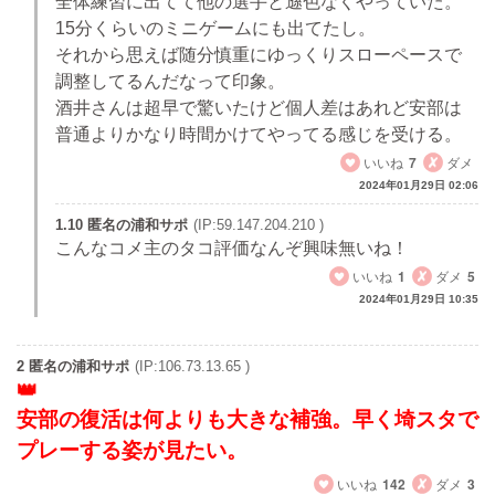
全体練習に出てて他の選手と遜色なくやっていた。
15分くらいのミニゲームにも出てたし。
それから思えば随分慎重にゆっくりスローペースで
調整してるんだなって印象。
酒井さんは超早で驚いたけど個人差はあれど安部は
普通よりかなり時間かけてやってる感じを受ける。
いいね
7
ダメ
2024年01月29日 02:06
1.10 匿名の浦和サポ
(IP:59.147.204.210 )
こんなコメ主のタコ評価なんぞ興味無いね！
いいね
1
ダメ
5
2024年01月29日 10:35
2 匿名の浦和サポ
(IP:106.73.13.65 )
安部の復活は何よりも大きな補強。早く埼スタで
プレーする姿が見たい。
いいね
142
ダメ
3