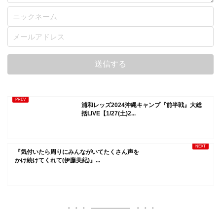
浦和レッズ2024沖縄キャンプ『前半戦』大総
括LIVE【1/27(土)2...
『気付いたら周りにみんながいてたくさん声を
かけ続けてくれて(伊藤美紀)』...