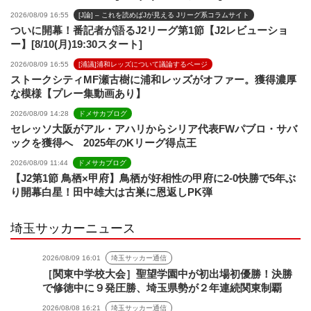
2026/08/09 16:55
[J論] – これを読めばJが見える Jリーグ系コラムサイト
ついに開幕！番記者が語るJ2リーグ第1節【J2レビューショ
ー】[8/10(月)19:30スタート]
2026/08/09 16:55
[浦議]浦和レッズについて議論するページ
ストークシティMF瀬古樹に浦和レッズがオファー。獲得濃厚
な模様【プレー集動画あり】
2026/08/09 14:28
ドメサカブログ
セレッソ大阪がアル・アハリからシリア代表FWパブロ・サバ
ックを獲得へ 2025年のKリーグ得点王
2026/08/09 11:44
ドメサカブログ
【J2第1節 鳥栖×甲府】鳥栖が好相性の甲府に2-0快勝で5年ぶ
り開幕白星！田中雄大は古巣に恩返しPK弾
埼玉サッカーニュース
2026/08/09 16:01
埼玉サッカー通信
［関東中学校大会］聖望学園中が初出場初優勝！決勝
で修徳中に９発圧勝、埼玉県勢が２年連続関東制覇
2026/08/08 16:21
埼玉サッカー通信