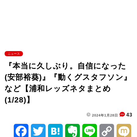
ニュース
『本当に久しぶり。自信になった
(安部裕葵)』『動くグスタフソン』
など【浦和レッズネタまとめ
(1/28)】
43
2024年1月28日
F
T
H
E
L
C
M