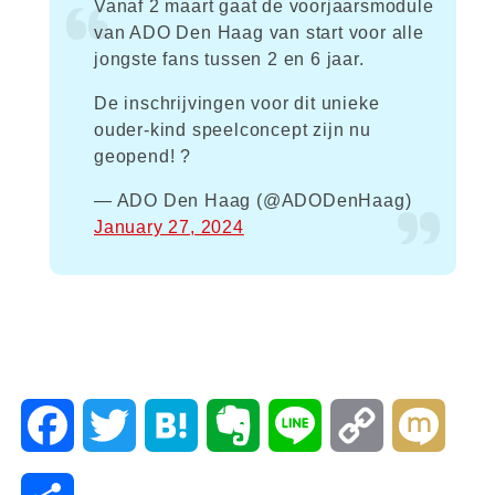
Vanaf 2 maart gaat de voorjaarsmodule
van ADO Den Haag van start voor alle
jongste fans tussen 2 en 6 jaar.
De inschrijvingen voor dit unieke
ouder-kind speelconcept zijn nu
geopend! ?
— ADO Den Haag (@ADODenHaag)
January 27, 2024
F
T
H
E
L
C
M
a
w
a
v
i
o
i