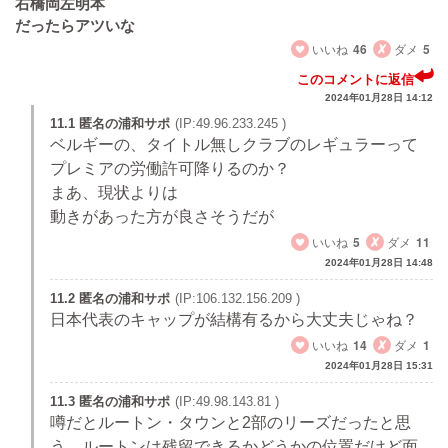
右橋岡左明本
だったらアツいな
いいね
46
ダメ
5
このコメントに返信
2024年01月28日 14:12
11.1 匿名の浦和サポ
(IP:49.96.233.245 )
ベルギーの、タイトル無しクラブのレギュラーって
プレミアの労働許可降りるのか？
まあ、現状よりは
動きがあった方が良さそうだが
いいね
5
ダメ
11
2024年01月28日 14:48
11.2 匿名の浦和サポ
(IP:106.132.156.209 )
日本代表のキャップが結構有るから大丈夫じゃね？
いいね
14
ダメ
1
2024年01月28日 15:31
11.3 匿名の浦和サポ
(IP:49.98.143.81 )
噂だとルートン・タウンと2部のリーズだったと思
う。ルートンは残留できるかどうかの位置だけど面