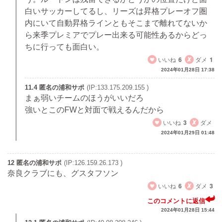
白いサッカーしてるし、リーズは昇格プレーオフ圏
内にいて自動昇格ラインともそこまで離れてないか
ら来季プレミアでプレー出来る可能性あるからどっ
ちに行っても面白い。
いいね
6
ダメ
1
2024年01月28日 17:38
11.4 匿名の浦和サポ
(IP:133.175.209.155 )
まぁ弱いチームのほうがいいだろ
強いとこのFWと対面で戦えるんだから
いいね
3
ダメ
2024年01月29日 01:48
12 匿名の浦和サポ
(IP:126.159.26.173 )
奈良クラブにも、グスタフソン
いいね
6
ダメ
3
このコメントに返信
2024年01月28日 15:44