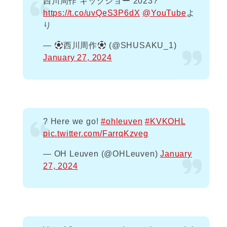
西川周作 キックショー 2023?
https://t.co/uvQeS3P6dX
@YouTube
よ
り
—
西川周作
(@SHUSAKU_1)
January 27, 2024
? Here we go!
#ohleuven
#KVKOHL
pic.twitter.com/FarrqKzveg
— OH Leuven (@OHLeuven)
January
27, 2024