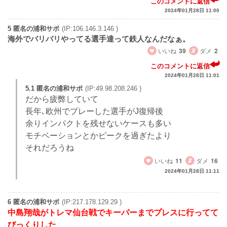
このコメントに返信
2024年01月28日 11:00
5 匿名の浦和サポ
(IP:106.146.3.146 )
海外でバリバリやってる選手達って鉄人なんだなぁ。
いいね
39
ダメ
2
このコメントに返信
2024年01月28日 11:01
5.1 匿名の浦和サポ
(IP:49.98.208.246 )
だから疲弊していて
長年､欧州でプレーした選手がJ復帰後
余りインパクトを残せないケースも多い
モチベーションとかピークを過ぎたより
それだろうね
いいね
11
ダメ
16
2024年01月28日 11:11
6 匿名の浦和サポ
(IP:217.178.129.29 )
中島翔哉がトレマ仙台戦でキーパーまでプレスに行ってて
びっくりした