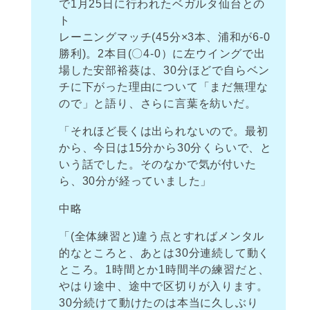
で1月25日に行われたベガルタ仙台との
ト
レーニングマッチ(45分×3本、浦和が6-0
勝利)。2本目(〇4-0）に左ウイングで出
場した安部裕葵は、30分ほどで自らベン
チに下がった理由について「まだ無理な
ので」と語り、さらに言葉を紡いだ。
「それほど長くは出られないので。最初
から、今日は15分から30分くらいで、と
いう話でした。そのなかで気が付いた
ら、30分が経っていました」
中略
「(全体練習と)違う点とすればメンタル
的なところと、あとは30分連続して動く
ところ。1時間とか1時間半の練習だと、
やはり途中、途中で区切りが入ります。
30分続けて動けたのは本当に久しぶり