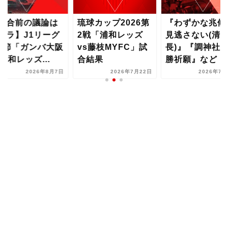
試合前の議論は
琉球カップ2026第
『わずかな兆候
チラ】J1リーグ
2戦「浦和レッズ
見逃さない(清
1節「ガンバ大阪
vs藤枝MYFC」試
長)』『調神社
s浦和レッズ...
合結果
勝祈願』など【..
2026年8月7日
2026年7月22日
2026年7月