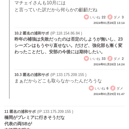
マチェイさんも10月には
と言っていた訳だから何らかの齟齬だね
いいね
22
ダメ
3
2024年01月28日 13:14
10.2 匿名の浦和サポ
(IP:118.154.86.84 )
昨年の補強は失敗だったのは否定のしようが無いし、23
シーズンはもうやり直せない。だけど、強化部も漸く変
わったことだし、安部の今後には期待したい。
いいね
33
ダメ
2
2024年01月28日 14:24
10.3 匿名の浦和サポ
(IP:133.175.209.155 )
まぁだからどこも取らなかったんだろうな
いいね
6
ダメ
2024年01月29日 01:47
11 匿名の浦和サポ
(IP:133.175.209.155 )
橋岡がプレミアに行きそうだな
代表の両SBが