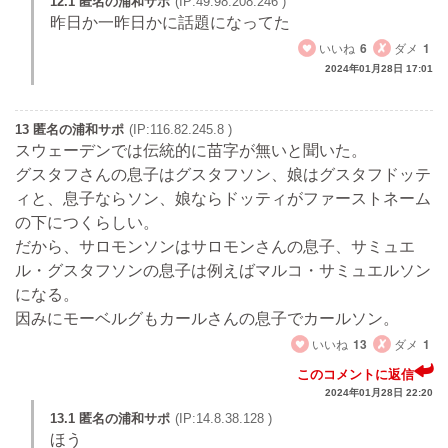
12.1 匿名の浦和サポ
(IP:49.98.208.246 )
昨日か一昨日かに話題になってた
いいね
6
ダメ
1
2024年01月28日 17:01
13 匿名の浦和サポ
(IP:116.82.245.8 )
スウェーデンでは伝統的に苗字が無いと聞いた。
グスタフさんの息子はグスタフソン、娘はグスタフドッテ
ィと、息子ならソン、娘ならドッティがファーストネーム
の下につくらしい。
だから、サロモンソンはサロモンさんの息子、サミュエ
ル・グスタフソンの息子は例えばマルコ・サミュエルソン
になる。
因みにモーベルグもカールさんの息子でカールソン。
いいね
13
ダメ
1
このコメントに返信
2024年01月28日 22:20
13.1 匿名の浦和サポ
(IP:14.8.38.128 )
ほう