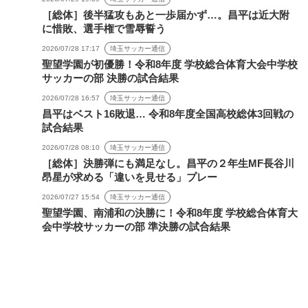
［総体］後半猛攻もあと一歩届かず…。昌平は近大附
に惜敗、選手権で雪辱誓う
2026/07/28 17:17
埼玉サッカー通信
聖望学園が初優勝！令和8年度 学校総合体育大会中学校
サッカーの部 決勝の試合結果
2026/07/28 16:57
埼玉サッカー通信
昌平はベスト16敗退… 令和8年度全国高校総体3回戦の
試合結果
2026/07/28 08:10
埼玉サッカー通信
［総体］決勝弾にも満足なし。昌平の２年生MF長谷川
昂星が求める「違いを見せる」プレー
2026/07/27 15:54
埼玉サッカー通信
聖望学園、南浦和の決勝に！令和8年度 学校総合体育大
会中学校サッカーの部 準決勝の試合結果