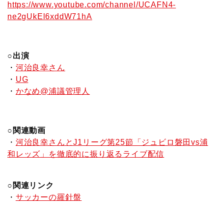
https://www.youtube.com/channel/UCAFN4-
ne2gUkEl6xddW71hA
○出演
・
河治良幸さん
・
UG
・
かなめ@浦議管理人
○関連動画
・
河治良幸さんとJ1リーグ第25節「ジュビロ磐田vs浦
和レッズ」を徹底的に振り返るライブ配信
○関連リンク
・
サッカーの羅針盤