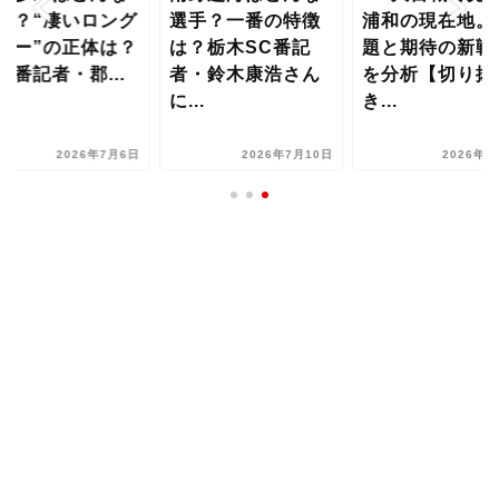
手？“凄いロング
選手？一番の特徴
浦和の現在地。
ロー”の正体は？
は？栃木SC番記
題と期待の新戦
田番記者・郡...
者・鈴木康浩さん
を分析【切り抜
に...
き...
2026年7月6日
2026年7月10日
2026年8