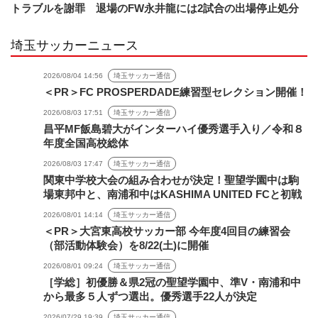
トラブルを謝罪 退場のFW永井龍には2試合の出場停止処分
埼玉サッカーニュース
2026/08/04 14:56
埼玉サッカー通信
＜PR＞FC PROSPERDADE練習型セレクション開催！
2026/08/03 17:51
埼玉サッカー通信
昌平MF飯島碧大がインターハイ優秀選手入り／令和８
年度全国高校総体
2026/08/03 17:47
埼玉サッカー通信
関東中学校大会の組み合わせが決定！聖望学園中は駒
場東邦中と、南浦和中はKASHIMA UNITED FCと初戦
2026/08/01 14:14
埼玉サッカー通信
＜PR＞大宮東高校サッカー部 今年度4回目の練習会
（部活動体験会）を8/22(土)に開催
2026/08/01 09:24
埼玉サッカー通信
［学総］初優勝＆県2冠の聖望学園中、準V・南浦和中
から最多５人ずつ選出。優秀選手22人が決定
2026/07/29 19:39
埼玉サッカー通信