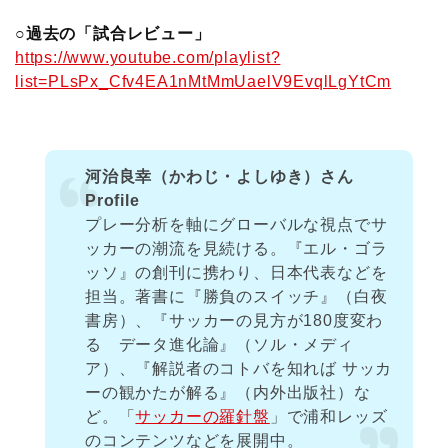
○過去の「試合レビュー」
https://www.youtube.com/playlist?
list=PLsPx_Cfv4EA1nMtMmUaelV9EvqlLgYtCm
河治良幸（かわじ・よしゆき）さん
Profile
プレー分析を軸にグローバルな視点でサ
ッカーの潮流を見続ける。『エル・ゴラ
ッソ』の創刊に携わり、日本代表などを
担当。著書に『勝負のスイッチ』（白夜
書房）、『サッカーの見方が180度変わ
る データ進化論』（ソル・メディ
ア）、『解説者のコトバを知れば サッカ
ーの観かたが解る』（内外出版社）な
ど。「
サッカーの羅針盤
」で浦和レッズ
のコンテンツなどを展開中。