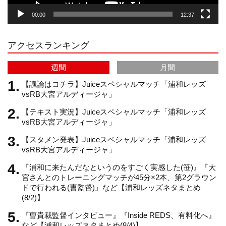
00:00
12:37
r
e
アクセスランキング
a
C
週間
月間
m
h
【議論はコチラ】Juiceスペシャルマッチ「浦和レッズ
vsRB大宮アルディージャ」
【テキスト実況】Juiceスペシャルマッチ「浦和レッズ
a
vsRB大宮アルディージャ」
【スタメン発表】Juiceスペシャルマッチ「浦和レッズ
n
vsRB大宮アルディージャ」
『浦和に来たんだなというのをすごく実感した(笹)』『大
n
宮さんとのトレーニングマッチが45分×2本、第2グラウン
ドで行われる(曺監督)』など【浦和レッズネタまとめ
(8/2)】
e
『曺貴裁監督インタビュー』『Inside REDS、有料化へ』
など【浦和レッズネタまとめ(8/4)】