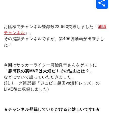
共
c
i
t
e
n
p
x
有
e
t
e
r
e
y
i
お陰様でチャンネル登録数22,660突破しました「
浦議
チャンネル
」。
b
t
n
n
L
その浦議チャンネルですが、第406弾動画が出来まし
た！
o
e
a
o
i
o
r
t
n
今回はサッカーライター河治良幸さんをゲストに
k
e
k
「
磐田戦の裏MVPは大畑だ！その理由とは？
」
などについて語っていただきました。
(J1リーグ第25節「ジュビロ磐田vs浦和レッズ」の
LIVE後に収録しました)
★チャンネル登録していただけると嬉しいです!!★