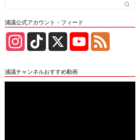
浦議公式アカウント・フィード
I
T
X
Y
F
n
i
o
e
浦議チャンネルおすすめ動画
s
k
u
e
動
画
プ
t
T
T
d
レ
ー
a
o
u
ヤ
ー
g
k
b