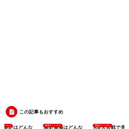
この記事もおすすめ
チャンネル
浦議チャンネル
浦議チャンネル
幸多郎はどんな
南野遥海はどんな
RB大宮戦で見