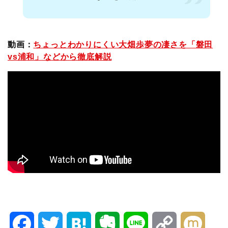
動画：
ちょっとわかりにくい大畑歩夢の凄さを「磐田
vs浦和」などから徹底解説
F
T
H
E
L
C
M