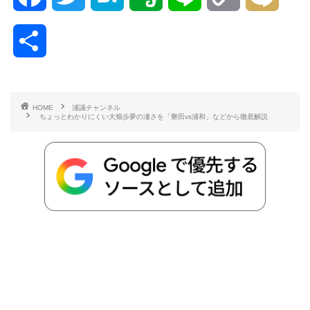
a
w
a
v
i
o
i
共
c
i
t
e
n
p
x
有
e
t
e
r
e
y
i
HOME
浦議チャンネル
ちょっとわかりにくい大畑歩夢の凄さを「磐田vs浦和」などから徹底解説
b
t
n
n
L
o
e
a
o
i
o
r
t
n
k
e
k