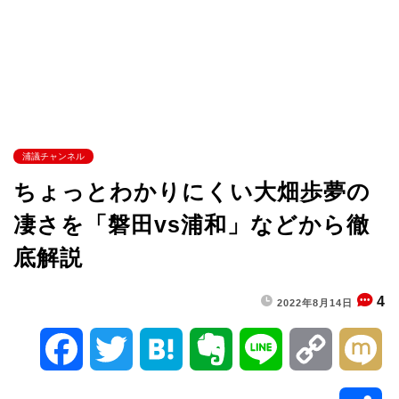
浦議チャンネル
ちょっとわかりにくい大畑歩夢の
凄さを「磐田vs浦和」などから徹
底解説
4
2022年8月14日
F
T
H
E
L
C
M
a
w
a
v
i
o
i