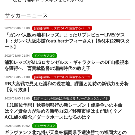
l
サッカーニュース
2026/08/06 07:00
[浦議]浦和レッズについて議論するページ
「ガンバ大阪vs浦和レッズ」まったりプレビューLIVE(ゲス
ト：ガンバ大阪応援Youtuberナフィーさん)【8/6(木)22時スタ
ート】
2026/08/06 01:54
ドメサカブログ
浦和レッズがMLSロサンゼルス・ギャラクシーのDF山根視来
を獲得へ 曺貴裁監督の湘南時代の教え子
2026/08/05 21:00
[浦議]浦和レッズについて議論するページ
RB大宮戦で見えた浦和の現在地。課題と期待の新戦力を分析
【切り抜き】
2026/08/05 21:00
[J論] – これを読めばJが見える Jリーグ系コラムサイト
【J1順位予想】秋春制移行の新シーズン！優勝争いの本命
は？／資金力が決める新勢力図／移籍市場はまだ動く？／
ACL組の懸念／ダークホースになるのは？
2026/08/05 19:52
ドメサカブログ
ギラヴァンツ北九州が天皇杯福岡県予選決勝での福岡大との