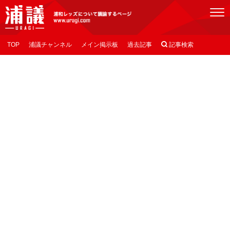
[浦議]浦和レッズについて議論するページ
TOP
浦議チャンネル
メイン掲示板
過去記事

記事検索