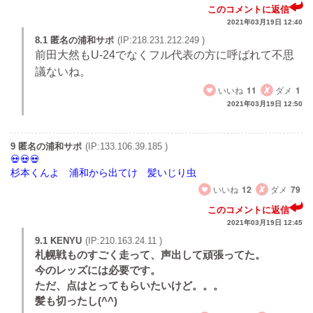
このコメントに返信
2021年03月19日 12:40
8.1 匿名の浦和サポ
(IP:218.231.212.249 )
前田大然もU-24でなくフル代表の方に呼ばれて不思
議ないね。
いいね
11
ダメ
1
2021年03月19日 12:50
9 匿名の浦和サポ
(IP:133.106.39.185 )
杉本くんよ 浦和から出てけ 髪いじり虫
いいね
12
ダメ
79
このコメントに返信
2021年03月19日 12:45
9.1 KENYU
(IP:210.163.24.11 )
札幌戦ものすごく走って、声出して頑張ってた。
今のレッズには必要です。
ただ、点はとってもらいたいけど。。。
髪も切ったし(^^)