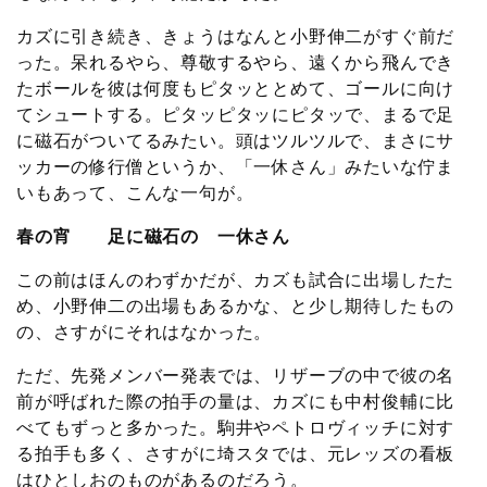
カズに引き続き、きょうはなんと小野伸二がすぐ前だ
った。呆れるやら、尊敬するやら、遠くから飛んでき
たボールを彼は何度もピタッととめて、ゴールに向け
てシュートする。ピタッピタッにピタッで、まるで足
に磁石がついてるみたい。頭はツルツルで、まさにサ
ッカーの修行僧というか、「一休さん」みたいな佇ま
いもあって、こんな一句が。
春の宵 足に磁石の 一休さん
この前はほんのわずかだが、カズも試合に出場したた
め、小野伸二の出場もあるかな、と少し期待したもの
の、さすがにそれはなかった。
ただ、先発メンバー発表では、リザーブの中で彼の名
前が呼ばれた際の拍手の量は、カズにも中村俊輔に比
べてもずっと多かった。駒井やペトロヴィッチに対す
る拍手も多く、さすがに埼スタでは、元レッズの看板
はひとしおのものがあるのだろう。