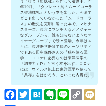
う「ひとり出版社」を作って活動中。昨
年10月、『タブレット純のムードコーラ
ス聖地純礼』という本を出した。今まで
どこも出していなかった「ムードコーラ
ス」の歴史を克明に追った本で、マヒナ
スターズ、東京ロマンチカなどメジャー
なグループから、誰も知らないようなマ
イナーグループまで続々登場。今年は４
月に、東洋医学医師で腸のオーソリティ
でもある田中保郎さんの『腸を診る医
学 コロナに必要なのは東洋医学の
「調整力」!?』と言う本を出す。コロナ
には、ウィルス以上に東洋医学を使って
「共存」をはかろう、といった内容だ。
F
T
H
E
L
C
M
a
w
a
v
i
o
i