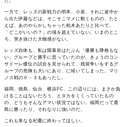
た。
一方で、レッズの新戦力の明本、小泉、それに途中か
ら出た伊藤などは、そこそこマメに動くものの、たと
えば、あのやらかしちゃった柏木あたりと比べて、
「どこがいいの？」の域を超えていない。いまのとこ
ろ、突き抜けた大物感がない。
レッズ自体も、私は開幕前はたぶん「優勝も降格もな
い」グループと勝手に思っていたのが、きょうのコン
サドーレ優位の試合を見せられて、残留争いをするグ
ループの危険も大いにあり、に傾いてしまった。マリ
ノス戦の０－３もあったし。
福岡、徳島、仙台、横浜FC、この辺りには、まさか負
けることはないだろう、とタカをくくっていたもの
の、どうもそんなアマい状況ではない。福岡だって鹿
島に勝ったり、それなりに強いのだ。
これも単なる杞憂に終わってほしい。