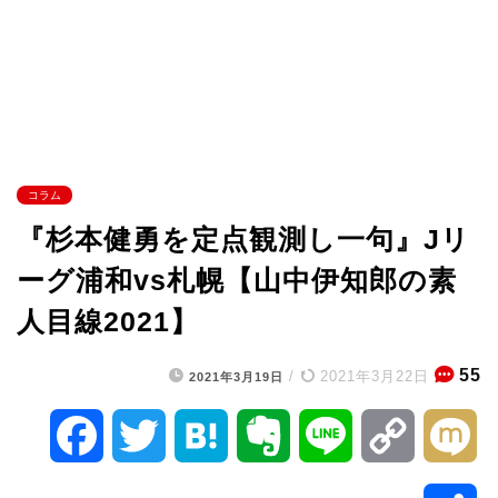
コラム
『杉本健勇を定点観測し一句』Jリ
ーグ浦和vs札幌【山中伊知郎の素
人目線2021】
55
/
2021年3月22日
2021年3月19日
F
T
H
E
L
C
M
a
w
a
v
i
o
i