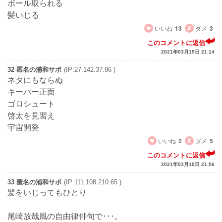
ボール取られる
髪いじる
いいね
13
ダメ
3
このコメントに返信
2021年03月19日 21:14
32 匿名の浦和サポ
(IP:27.142.37.86 )
ネタにもならぬ
キーパー正面
ゴロシュート
啓太を見習え
宇宙開発
いいね
2
ダメ
5
このコメントに返信
2021年03月19日 21:56
33 匿名の浦和サポ
(IP:111.108.210.65 )
髪をいじってもひとり
尾崎放哉風の自由律俳句で･･･。