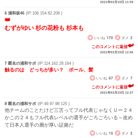
2021年03月19日 11:59
6 浦和坂46
(IP:106.154.82.208 )
むずがゆい 杉の花粉も 杉本も
いいね
170
ダメ
2
このコメントに返信
2021年03月19日 12:06
7 匿名の浦和サポ
(IP:114.162.28.164 )
触るのは どっちが多い？ ボール、髪
いいね
67
ダメ
7
このコメントに返信
2021年03月19日 12:27
8 匿名の浦和サポ
(IP:49.97.98.125 )
他チームのことたけど三笘ってフル代表じゃなくＵー２４
かこの２４もフル代表レベルの選手がごろごろいる～改め
て日本人選手の層が厚い証拠だ
いいね
15
ダメ
2