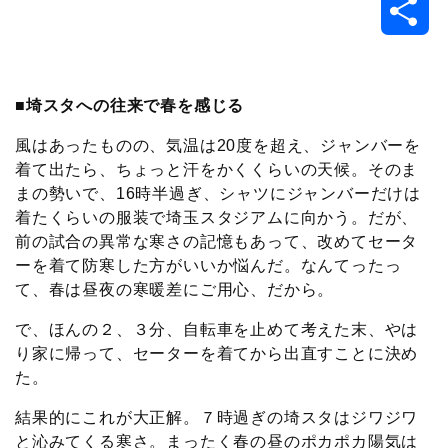
共
c
i
t
e
n
p
x
有
e
t
e
r
e
y
i
■埼スタへの往来で春を感じる
b
t
n
n
L
風はあったものの、気温は20度を超え、ジャンバーを
着て出たら、ちょっと汗をかくくらいの天候。そのま
o
e
a
o
i
まの勢いで、16時半過ぎ、シャツにジャンバーだけは
着たくらいの服装で埼玉スタジアムに向かう。だが、
o
r
t
n
前の試合の異常な寒さの記憶もあって、改めてセータ
ーを着て防寒した方がいいか悩んだ。なんてったっ
k
e
k
て、春は昼夜の寒暖差にご用心、だから。
で、ほんの２、３分、自転車を止めて考えた末、やは
り家に帰って、セーターを着てから出直すことに決め
た。
結果的にこれが大正解。７時過ぎの埼スタはジワジワ
と沁みてくる寒さ。まったく春の昼のポカポカ陽気は