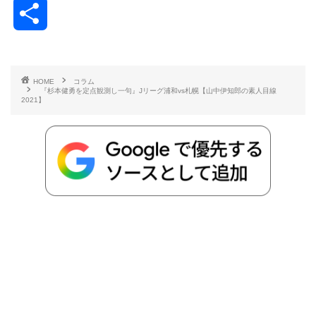
共
c
i
t
e
n
p
x
有
e
t
e
r
e
y
i
HOME
コラム
『杉本健勇を定点観測し一句』Jリーグ浦和vs札幌【山中伊知郎の素人目線
b
t
n
n
L
2021】
o
e
a
o
i
o
r
t
n
k
e
k