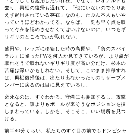
「どうしても起用したい存在」でなく、レオナルドも
去り、興梠の復帰も遅れて、「他にいないのでとりあ
えず起用されている存在」なのも、たぶん本人もいや
っていうほどわかってる。ならば、一刻も早く点を取
って存在を認めさせなくてはいけないのに、いつもギ
リギリのところで点が取れない。
盛田や、レッズに移籍した時の高原や、「負のスパイ
ラル」に陥ったFWを何人か見てきているが、より点が
取れそうで取れないギリギリ度が高い分だけ、杉本の
苦痛は深いかもしれない。そして、このまま推移すれ
ば、興梠復帰後は、出たり出なかったりのリザーブメ
ンバーに戻るのは目に見えているし。
必死なのは、すぐわかる。守備にも参加するし、攻撃
となると、誰よりもボールが来そうなポジションを捜
しまわっている。しかも、そこそこ、いい場所を見つ
ける。
前半40分くらい、私たちのすぐ目の前でもドンピシャ