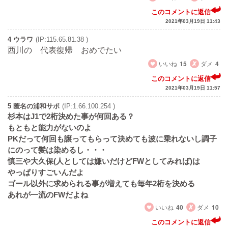
このコメントに返信
2021年03月19日 11:43
4 ウラワ
(IP:115.65.81.38 )
西川の 代表復帰 おめでたい
いいね
15
ダメ
4
このコメントに返信
2021年03月19日 11:57
5 匿名の浦和サポ
(IP:1.66.100.254 )
杉本はJ1で2桁決めた事が何回ある？
もともと能力がないのよ
PKだって何回も譲ってもらって決めても波に乗れないし調子
にのって髪は染めるし・・・
慎三や大久保(人としては嫌いだけどFWとしてみれば)は
やっぱりすごいんだよ
ゴール以外に求められる事が増えても毎年2桁を決める
あれが一流のFWだよね
いいね
40
ダメ
10
このコメントに返信