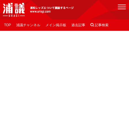
[浦議]浦和レッズについて議論するページ
TOP
浦議チャンネル
メイン掲示板
過去記事

記事検索