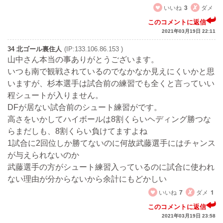
いいね
3
ダメ
このコメントに返信
2021年03月19日 22:11
34 北ゴール裏住人
(IP:133.106.86.153 )
山中さん本当の事ありがとうございます。
いつも南で観戦されているのでなかなか見えにくいかと思
いますが、杉本選手は試合前の練習でも全くと言っていい
程シュートが入りません。
DFが居ない試合前のシュート練習がです。
高さをいかしてハイボールは8割くらいヘディング勝つな
らまだしも、8割くらい負けてますよね
1試合に2回位しか勝てないのに何故武藤選手にはチャンス
が与えられないのか
武藤選手の方がシュート練習入っているのに試合に使われ
ない理由が分からないから余計にもどかしい
いいね
7
ダメ
1
このコメントに返信
2021年03月19日 23:58