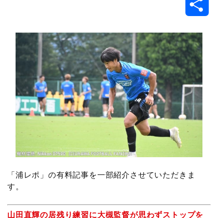
共
c
i
t
e
n
p
x
有
e
t
e
r
e
y
i
b
t
n
n
L
o
e
a
o
i
o
r
t
n
k
e
k
「浦レポ」の有料記事を一部紹介させていただきま
す。
山田直輝の居残り練習に大槻監督が思わずストップを