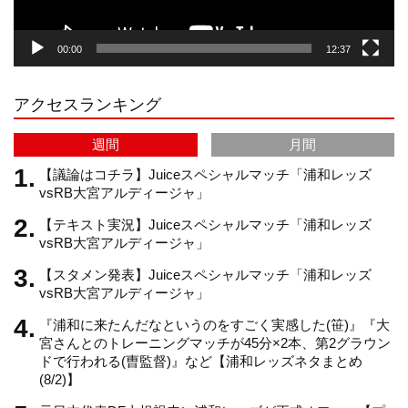
g
k
b
00:00
12:37
r
e
アクセスランキング
a
C
週間
月間
m
h
【議論はコチラ】Juiceスペシャルマッチ「浦和レッズ
vsRB大宮アルディージャ」
【テキスト実況】Juiceスペシャルマッチ「浦和レッズ
a
vsRB大宮アルディージャ」
【スタメン発表】Juiceスペシャルマッチ「浦和レッズ
n
vsRB大宮アルディージャ」
『浦和に来たんだなというのをすごく実感した(笹)』『大
n
宮さんとのトレーニングマッチが45分×2本、第2グラウン
ドで行われる(曺監督)』など【浦和レッズネタまとめ
(8/2)】
e