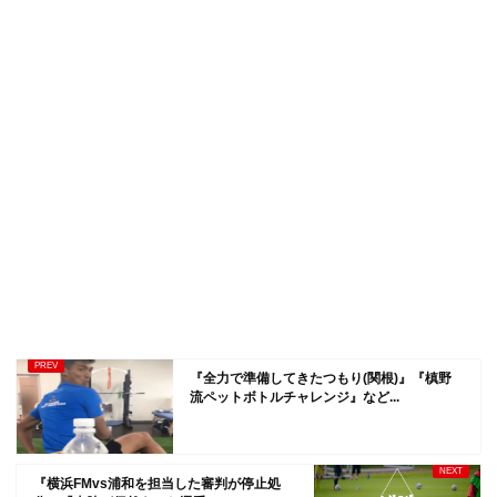
『全力で準備してきたつもり(関根)』『槙野
流ペットボトルチャレンジ』など...
『横浜FMvs浦和を担当した審判が停止処