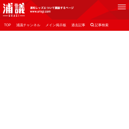
[浦議]浦和レッズについて議論するページ
TOP
浦議チャンネル
メイン掲示板
過去記事

記事検索