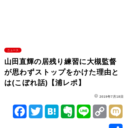
ニュース
山田直輝の居残り練習に大槻監督
が思わずストップをかけた理由と
は(こぼれ話)【浦レポ】
2019年7月18日
F
T
H
E
L
C
M
a
w
a
v
i
o
i