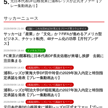
元日本代表DF山根視来に浦和レッズが正式オファー【プ
レー集動画あり】
l
サッカーニュース
2026/08/06 21:00
[J論] – これを読めばJが見える Jリーグ系コラムサイト
サッカーは「産業」か「文化」か？FIFAが進めるアメリカ型
ビジネス、チケット転売、48チーム化の功罪【月刊ブンデ
ス】
2026/08/06 18:44
ドメサカブログ
FC東京の開幕戦に日本代表DF長友佑都が来場し挨拶 去就に
注目集まる
2026/08/06 14:43
[浦議]浦和レッズについて議論するページ
浦和レッズが東海大学DF田中玲音の2029年加入内定と特別指
定承認を発表【プレー集動画あり】
2026/08/06 14:32
[浦議]浦和レッズについて議論するページ
浦和レッズが明治大学DF稲垣篤志の2027年加入内定と特別指
定承認を発表【プレー集動画あり】
2026/08/06 12:58
[浦議]浦和レッズについて議論するページ
元日本代表DF山根視来に浦和レッズが正式オファー【プレー