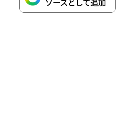
k
e
k