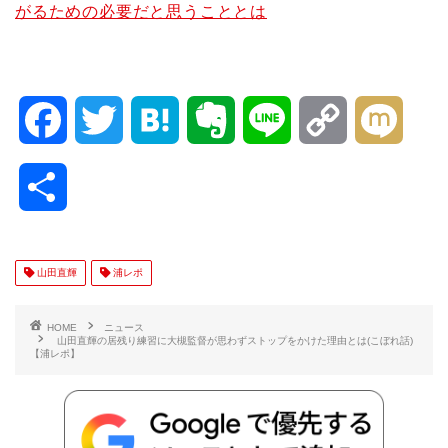
がるための必要だと思うこととは
F
T
H
E
L
C
M
a
w
a
v
i
o
i
共
c
i
t
e
n
p
x
有
e
t
e
r
e
y
i
山田直輝
浦レポ
b
t
n
n
L
HOME
ニュース
山田直輝の居残り練習に大槻監督が思わずストップをかけた理由とは(こぼれ話)
【浦レポ】
o
e
a
o
i
o
r
t
n