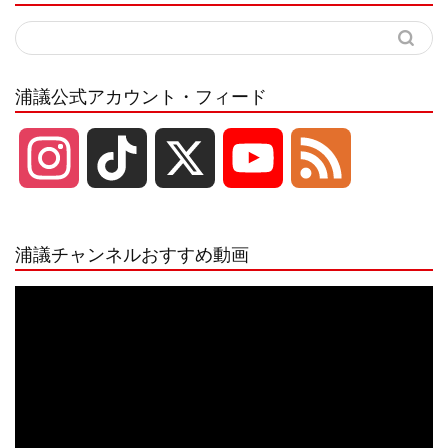
浦議公式アカウント・フィード
I
T
X
Y
F
n
i
o
e
浦議チャンネルおすすめ動画
s
k
u
e
動
画
プ
t
T
T
d
レ
ー
a
o
u
ヤ
ー