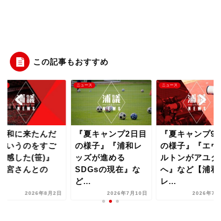
この記事もおすすめ
ュース
ニュース
ニュース
夏キャンプ2日目
『夏キャンプ9日目
『浦和に来た
の様子』『浦和レ
の様子』『エヴェ
なというのを
ッズが進める
ルトンがアユタヤ
く実感した(笹)
DGsの現在』な
へ』など【浦和
『大宮さんと
..
レ...
ト...
2026年7月10日
2026年7月17日
2026年