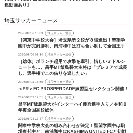
集動画あり】
埼玉サッカーニュース
2026/08/06 15:03
埼玉サッカー通信
［関東中学校大会］埼玉県勢２校が８強進出！聖望学
園中が完封勝利、南浦和中は打ち合い制して全国王手
2026/08/06 08:34
埼玉サッカー通信
［総体］ボランチ起用で攻撃を牽引、惜しいミドルシ
ュートも…。昌平MF飯島碧大主将は「プレミアで成長
し、選手権でこの借りを返したい」
2026/08/04 14:56
埼玉サッカー通信
＜PR＞FC PROSPERDADE練習型セレクション開催！
2026/08/03 17:51
埼玉サッカー通信
昌平MF飯島碧大がインターハイ優秀選手入り／令和８
年度全国高校総体
2026/08/03 17:47
埼玉サッカー通信
関東中学校大会の組み合わせが決定！聖望学園中は駒
場東邦中と、南浦和中はKASHIMA UNITED FCと初戦