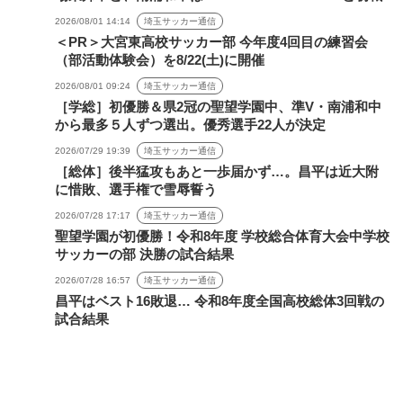
2026/08/01 14:14
埼玉サッカー通信
＜PR＞大宮東高校サッカー部 今年度4回目の練習会
（部活動体験会）を8/22(土)に開催
2026/08/01 09:24
埼玉サッカー通信
［学総］初優勝＆県2冠の聖望学園中、準V・南浦和中
から最多５人ずつ選出。優秀選手22人が決定
2026/07/29 19:39
埼玉サッカー通信
［総体］後半猛攻もあと一歩届かず…。昌平は近大附
に惜敗、選手権で雪辱誓う
2026/07/28 17:17
埼玉サッカー通信
聖望学園が初優勝！令和8年度 学校総合体育大会中学校
サッカーの部 決勝の試合結果
2026/07/28 16:57
埼玉サッカー通信
昌平はベスト16敗退… 令和8年度全国高校総体3回戦の
試合結果