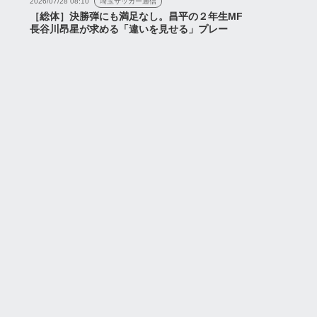
2026/07/28 08:10
埼玉サッカー通信
ス
ニュース
［総体］決勝弾にも満足なし。昌平の２年生MF
長谷川昂星が求める「違いを見せる」プレー
藤、榊原、福田3選手
『サヴィオ、小森、肥田野
でしこジャパンに初選
の琉球戦試合後コメント』
『浦和レッズ Talk on
『関根はなぜシドニーFC
を選んだのか...
2026年7月28日
2026年7月18日