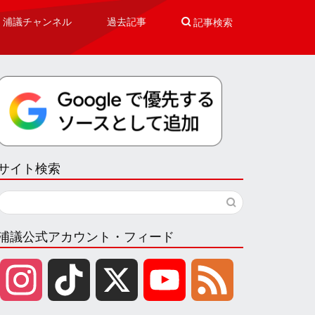
浦議チャンネル
過去記事

記事検索
サイト検索
浦議公式アカウント・フィード
I
T
X
Y
F