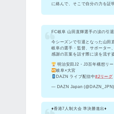
に絡んで、そこで自分の力を証
FC岐阜 山田直輝選手の涙の引
今シーズンで引退となった山田
岐阜の選手・監督、サポーター
感謝の言葉を話す際に涙を流す
明治安田J2・J3百年構想リ
岐阜×大宮
DAZN ライブ配信中
#Jリーグ
— DAZN Japan (@DAZN_JPN
♦️香港7人制大会 準決勝進出♦️