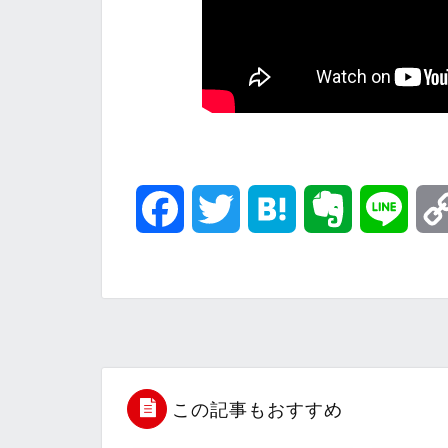
F
T
H
E
L
a
w
a
v
i
c
i
t
e
n
e
t
e
r
e
b
t
n
n
この記事もおすすめ