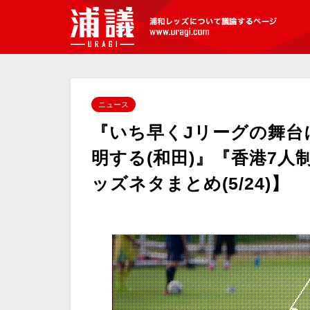
[浦議]浦和レッズについて議論するペ
ージ
ニュース
『いち早くJリーグの舞台
明する(和田)』『香港7人
ッズネタまとめ(5/24)】