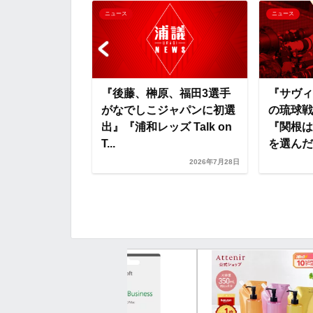
o
e
a
o
ニュース
ニュース
o
r
t
k
e
『後藤、榊原、福田3選手
『サヴィ
がなでしこジャパンに初選
の琉球戦
出』『浦和レッズ Talk on
『関根は
分の可能性に挑
T...
を選んだの
なチャンスをつ
いう気持ちが芽
2026年7月28日
..
2026年7月17日