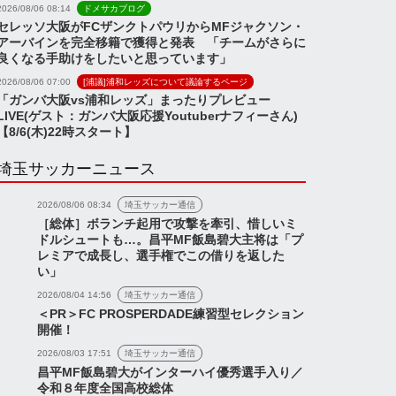
2026/08/06 08:14
ドメサカブログ
セレッソ大阪がFCザンクトパウリからMFジャクソン・
アーバインを完全移籍で獲得と発表 「チームがさらに
良くなる手助けをしたいと思っています」
2026/08/06 07:00
[浦議]浦和レッズについて議論するページ
「ガンバ大阪vs浦和レッズ」まったりプレビュー
LIVE(ゲスト：ガンバ大阪応援Youtuberナフィーさん)
【8/6(木)22時スタート】
埼玉サッカーニュース
2026/08/06 08:34
埼玉サッカー通信
［総体］ボランチ起用で攻撃を牽引、惜しいミ
ドルシュートも…。昌平MF飯島碧大主将は「プ
レミアで成長し、選手権でこの借りを返した
い」
2026/08/04 14:56
埼玉サッカー通信
＜PR＞FC PROSPERDADE練習型セレクション
開催！
2026/08/03 17:51
埼玉サッカー通信
昌平MF飯島碧大がインターハイ優秀選手入り／
令和８年度全国高校総体