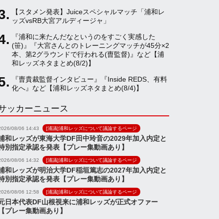
【スタメン発表】Juiceスペシャルマッチ「浦和レ
a
ッズvsRB大宮アルディージャ」
『浦和に来たんだなというのをすごく実感した
(笹)』『大宮さんとのトレーニングマッチが45分×2
n
本、第2グラウンドで行われる(曺監督)』など【浦
和レッズネタまとめ(8/2)】
n
『曺貴裁監督インタビュー』『Inside REDS、有料
化へ』など【浦和レッズネタまとめ(8/4)】
サッカーニュース
e
2026/08/06 14:43
[浦議]浦和レッズについて議論するページ
l
浦和レッズが東海大学DF田中玲音の2029年加入内定と
特別指定承認を発表【プレー集動画あり】
2026/08/06 14:32
[浦議]浦和レッズについて議論するページ
浦和レッズが明治大学DF稲垣篤志の2027年加入内定と
特別指定承認を発表【プレー集動画あり】
2026/08/06 12:58
[浦議]浦和レッズについて議論するページ
元日本代表DF山根視来に浦和レッズが正式オファー
【プレー集動画あり】