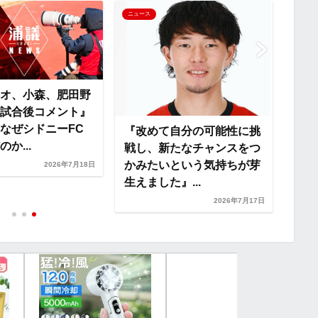
i
ニュース
ニュー
n
k
オ、小森、肥田野
『後
試合後コメント』
がな
なぜシドニーFC
出』
『改めて自分の可能性に挑
か...
T...
戦し、新たなチャンスをつ
かみたいという気持ちが芽
2026年7月18日
生えました』...
2026年7月17日