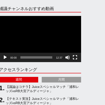
n
i
o
e
浦議チャンネルおすすめ動画
s
k
u
e
動
画
プ
t
T
T
d
レ
ー
ヤ
a
o
u
ー
00:00
12:37
g
k
b
アクセスランキング
r
e
週間
月間
a
C
【議論はコチラ】Juiceスペシャルマッチ「浦和レ
ッズvsRB大宮アルディージャ」
【テキスト実況】Juiceスペシャルマッチ「浦和レ
m
h
ッズvsRB大宮アルディージャ」