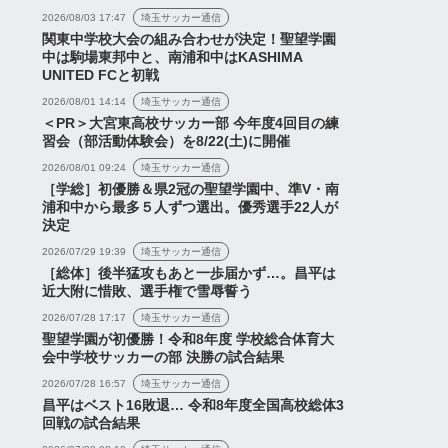
2026/08/03 17:47
埼玉サッカー通信
関東中学校大会の組み合わせが決定！聖望学園
中は駒場東邦中と、南浦和中はKASHIMA
UNITED FCと初戦
2026/08/01 14:14
埼玉サッカー通信
＜PR＞大宮東高校サッカー部 今年度4回目の練
習会（部活動体験会）を8/22(土)に開催
2026/08/01 09:24
埼玉サッカー通信
［学総］初優勝＆県2冠の聖望学園中、準V・南
浦和中から最多５人ずつ選出。優秀選手22人が
決定
2026/07/29 19:39
埼玉サッカー通信
［総体］後半猛攻もあと一歩届かず…。昌平は
近大附に惜敗、選手権で雪辱誓う
2026/07/28 17:17
埼玉サッカー通信
聖望学園が初優勝！令和8年度 学校総合体育大
会中学校サッカーの部 決勝の試合結果
2026/07/28 16:57
埼玉サッカー通信
昌平はベスト16敗退… 令和8年度全国高校総体3
回戦の試合結果